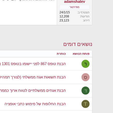
adamshalev
מודרטור
הצטרף ב
24/1/15
הודעות
12,208
דירוג
23,123
נושאים דומים
פותח הנושא
כותרת
ר
הבנת טופס 867 לפני יישומו בטופס 1301 (שימוש בדוגמא)
ס
הבנת תשואות אגח ממשלתי (לצורך תמהיל
ד
הבנת אגחים ממשלתיים לטווח ארוך כממתן
T
הבנת החלופות של מימוש כתבי אופציה