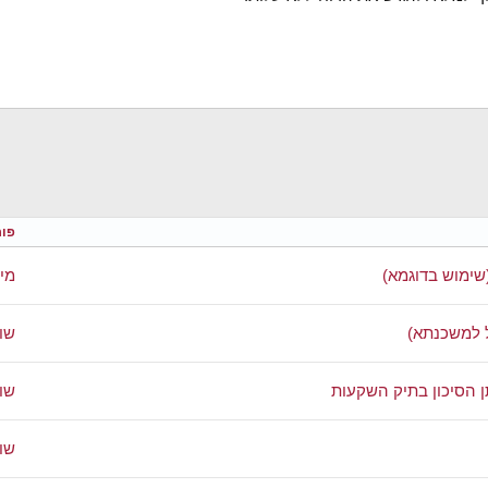
פור
מי
 למשכנתא)
שו
 הסיכון בתיק השקעות
שו
שו