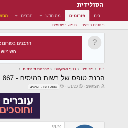
בית
פורומים
מה חדש
חברים
הסול
פוסטים חדשים
חיפוש בפורומים
התכנים בפורום א
השימוש 
בית
פורומים
כסף והשקעות
צרכנות פיננסית
הבנת טופס של רשות המיסים - 867
פ
פ
ת
חוצתושב
5/1/20
טופס רשות המיסים
ו
ו
ג
ת
ר
י
ח
ס
ו
ה
ם
ת
נ
ב
ו
ת
ש
א
5/1/20
א
ר