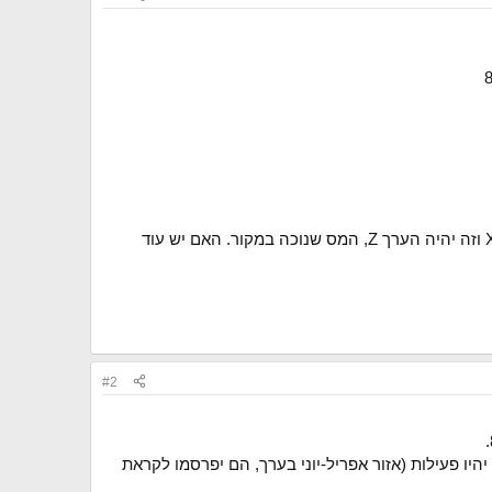
אני לא מצליח למצוא קומבינציה שבה המספרים מסתדרים, הייתי מצפה שאשלם מס של 25 אחוז מהערך X-Y וזה יהיה הערך Z, המס שנוכה במקור. האם יש עוד
#2
ו פעילות (אזור אפריל-יוני בערך, הם יפרסמו לקראת