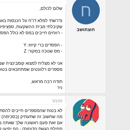
ח
י
שלום לכולם,
ך
נדרשתי למלא דו"ח על הכנסות בארץ ובחו"ל (1301), אני מנסה להבין איך מחושב ני
שקיבלתי מבית ההשקעות, ספציפית 
חוצתושב
- ‫‫רווחים חייבים במס לא כולל הפסדים‬‬: תחת עמודה 25% מופיע הערך X
- הפסדים ברי קיזוז: Y
- מס שנוכה במקור: Z
מספרים רלוונטים שמתחבאים בטופ
תודה רבה מראש,
ניר
5/1/20
לא בטוח שהמספרים חייבים להסתדר.
מה שחשוב זה שתעתיק (בסכימה) את המספרים לש
אם זאת פעם ראשונה שלך שאתה מגיש
תחילת הגשת הדוחות) - הם יסיעו ל