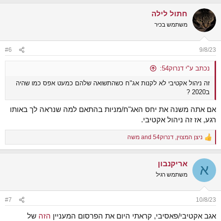
a
חתול לילה
c
t
משתמש בכיר
i
o
n
#6
9/8/23
s
:
נכתב ע"י דנרוק54:
זה ניהול אקטיבי לא לקנות אג"ח כשהתשואה שלהם כמעט אפס כמו שהיה
ב2020 ?
אם אתה משנה את יחס האג"ח/מניות בהתאם למה שנראה לך באותו
רגע, אז זה ניהול אקטיבי.
ניצן המצוין
,
דנרוק54
and
משה
R
e
a
אריקנבון
c
א
t
משתמש רגיל
i
o
n
#7
10/8/23
s
:
אגב אקטיבי/פאסיבי, קראתי היום את הפרסום המעניין
הזה
של