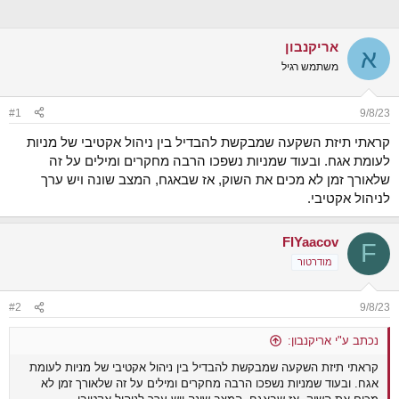
נ
ב
ו
ת
ש
א
אריקנבון
א
ר
א
י
משתמש רגיל
ך
#1
9/8/23
קראתי תיזת השקעה שמבקשת להבדיל בין ניהול אקטיבי של מניות
לעומת אגח. ובעוד שמניות נשפכו הרבה מחקרים ומילים על זה
שלאורך זמן לא מכים את השוק, אז שבאגח, המצב שונה ויש ערך
לניהול אקטיבי.
FIYaacov
F
מודרטור
#2
9/8/23
נכתב ע"י אריקנבון:
קראתי תיזת השקעה שמבקשת להבדיל בין ניהול אקטיבי של מניות לעומת
אגח. ובעוד שמניות נשפכו הרבה מחקרים ומילים על זה שלאורך זמן לא