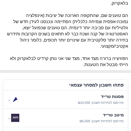
בלאקרוק.
הם טוענים שם, שהתקופה הארוכה של יציבות (אינפלציה
נמוכה-אפסית וצמיחה כלכלית) הסתיימה ונכנסנו לעידן חדש של
וולטיליות עם סביבה יותר דינמית. הם טוענים שכפועל יוצא,
האסטרטגיה של קנה ושכח כבר לא תתאים בשנים הקרובות ותידרש
בחירה יותר סלקטיבית עם שינויים יותר תכופים, כלומר ניהול
אקטיבי/מקצועי.
הפוזיציה ברורה מצד אחד, מצד שני אני נותן קרדיט לבלאקרוק ולא
הייתי מבטל את הטענות.
פתחו חשבון למסחר עצמאי
פסגות טרייד
⌄
מינימום לפתיחת חשבון: ₪10,000
מיטב טרייד
⌄
מינימום לפתיחת חשבון: ₪5,000