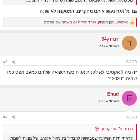
מכים את השוק, אז שבאגח, המצב שונה ויש ערך לניהול אקטיבי.
גם על אגח נעשו אותם מחקרים, המסקנה לא שונה
Wonko
,
ניצן המצוין
,
אוהד יהודה
ו-2 משתמשים נוספים
R
e
a
דנרוק54
c
ד
t
משתמש רגיל
i
o
n
#3
9/8/23
s
:
זה ניהול אקטיבי לא לקנות אג"ח כשהתשואה שלהם כמעט אפס כמו
שהיה ב2020 ?
Ehud
E
משתמש בכיר
#4
9/8/23
נכתב ע"י אריקנבון:
קראתי תיזת השקעה שמבקשת להבדיל בין ניהול אקטיבי של מניות לעומת