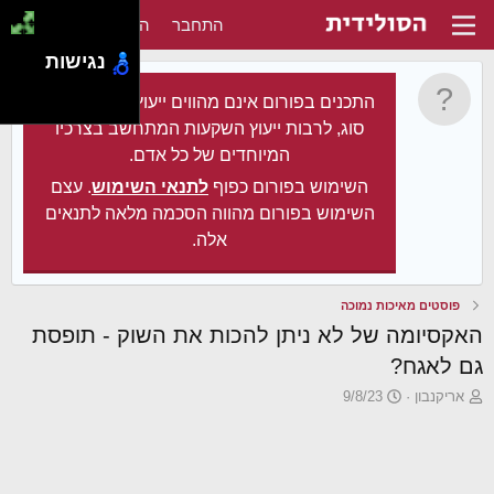
התחבר
הירשם
נגישות
התכנים בפורום אינם מהווים ייעוץ מקצועי מכל
סוג, לרבות ייעוץ השקעות המתחשב בצרכיו
המיוחדים של כל אדם.
השימוש בפורום כפוף
לתנאי השימוש
. עצם
השימוש בפורום מהווה הסכמה מלאה לתנאים
אלה.
פוסטים מאיכות נמוכה
האקסיומה של לא ניתן להכות את השוק - תופסת
גם לאגח?
פ
פ
אריקנבון
9/8/23
ו
ו
ת
ר
ח
ס
ה
ם