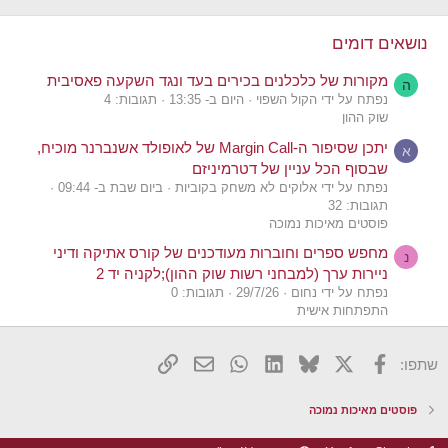
t
i
o
נושאים דומים
n
s
מקורות של כלכלנים בכירים בעד ונגד השקעה פאסיבית
:
ה
נפתח על ידי הקול השפוי
היום ב- 13:35
תגובות: 4
שוק ההון
יתכן שסיפור ה-Margin Call של לאופולד אשנברנר מוכיח,
א
שבסוף הכל עניין של דטרמיניזם
נפתח על ידי אלוקים לא משחק בקוביות
ביום שבת ב- 09:44
תגובות: 32
פוסטים מאיכות נמוכה
מחפש ספרים וחוברות מעודכנים של קורס אתיקה ודיני
נ
ניירות ערך (למבחני רשות שוק ההון);לקניה יד 2
נפתח על ידי נחום
29/7/26
תגובות: 0
התפתחות אישית
התייעצות כדאיות: הוספת ממ"ד לדירת השקעה באזור
א
השרון (עלות של כ-205 אלף שקל)
X
פייסבוק
Bluesky
LinkedIn
WhatsApp
דואר אלקטרוני
הוסף קישור
שתפו:
נפתח על ידי אילן שני
26/7/26
תגובות: 27
נדל"ן
פוסטים מאיכות נמוכה
אקטואר לבדיקת כדאיות של מודל פיננסי קבוצתי
P
נפתח על ידי Particle accelerator
20/7/26
תגובות: 4