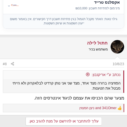
אקסלנס טרייד
⌄
מינימום לפתיחת חשבון: ₪10,000
גילוי נאות: האתר מקבל תגמול בגין פתיחת חשבון דרך הקישורים. אין באמור משום
ייעוץ השקעות או שיווק השקעות.
חתול לילה
משתמש בכיר
#8
10/8/23
נכתב ע"י אריקנבון:
הפוזיציה ברורה מצד אחד, מצד שני אני נותן קרדיט לבלאקרוק ולא הייתי
מבטל את הטענות.
מצער שהם הכניסו את עצמם לניגוד אינטרסים הזה.
341Omer
and
ניצן המצוין
R
e
a
עליך להתחבר או להירשם על מנת להגיב כאן.
c