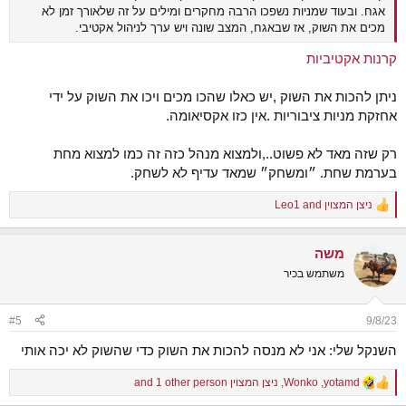
אגח. ובעוד שמניות נשפכו הרבה מחקרים ומילים על זה שלאורך זמן לא
מכים את השוק, אז שבאגח, המצב שונה ויש ערך לניהול אקטיבי.
קרנות אקטיביות
ניתן להכות את השוק ,יש כאלו שהכו מכים ויכו את השוק על ידי
אחזקת מניות ציבוריות .אין כזו אקסיאומה.
רק שזה מאד לא פשוט..,ולמצוא מנהל כזה זה כמו למצוא מחת
בערמת שחת. ״ומשחק״ שמאד עדיף לא לשחק.
ניצן המצוין
and
Leo1
R
e
a
משה
c
t
משתמש בכיר
i
o
n
#5
9/8/23
s
:
השנקל שלי: אני לא מנסה להכות את השוק כדי שהשוק לא יכה אותי
yotamd
,
Wonko
,
ניצן המצוין
and 1 other person
R
e