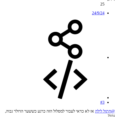
25
24/9/24
#3
@חתול לילה
אז לא כדאי לעבור למסלול הזה כרגע כששער הדולר גבוה,
נכון?