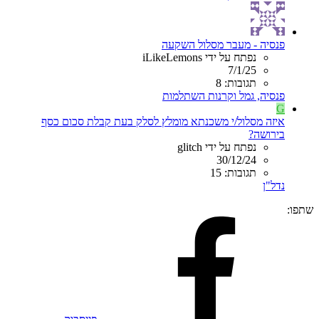
פנסיה - מעבר מסלול השקעה
נפתח על ידי iLikeLemons
7/1/25
תגובות: 8
פנסיה, גמל וקרנות השתלמות
G
איזה מסלול/י משכנתא מומלץ לסלק בעת קבלת סכום כסף
בירושה?
נפתח על ידי glitch
30/12/24
תגובות: 15
נדל"ן
שתפו: