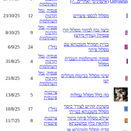
(אינפיניטי ואחרים...?)
השתלמות
פנסיה, גמל
I
מסלול לכספי פיצויים
וקרנות
12
23/10/25
השתלמות
פנסיה, גמל
כיצד נכון לבחור מסלול קרן
P
וקרנות
9
8/10/25
פנסיה? (עודף מידע)
השתלמות
בניית תמהיל משכנתא עם
B
נדל"ן
24
6/9/25
מסלול פיתוי
פנסיה, גמל
פנסיה והשתלמות העברת
י
וקרנות
4
31/8/25
מסלול
השתלמות
פנסיה, גמל
שינוי מסלול בביטוח מנהלים
P
וקרנות
4
21/8/25
ישן
השתלמות
צרכנות
מה כולל מסלול עמלות
5
13/8/25
פיננסית
משיכת קה״ש לצורך כיסוי
D
נדל"ן
17
10/8/25
מסלול משכנתא בעייתי
שילוב מסלול פיתוי בתור
צרכנות
11/7/25
8
C
הלוואת בלון במשכנתא
פיננסית
פדיון מסלול משכנתא או