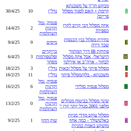
מבקש חו"ד על משכנתא
ח
קיימת + האם לסגור מסלול
נדל"ן
10
30/4/25
פריים?
פנסיה, גמל
איזה מסלול הכי קרוב לקרן
M
וקרנות
2
14/4/25
כספית?
השתלמות
בחירת מסלול בגין הכנסות
E
מיסים
9
9/4/25
שכר דירה
פתיחת IB דרך המתווך
ברוקרים
W
הישראלי, אבל איזה מסלול
ופלטפורמות
3
6/4/25
לבחור - ארה"ב או אירלנד
מסחר
ה
מסלול פיתוי על מסלול זכאות
נדל"ן
3
18/2/25
ח
משכנתא - בלון/מסלול פיתוי
נדל"ן
11
16/2/25
פנסיה, גמל
N
מסלול פנסיה סולידי
וקרנות
6
16/2/25
השתלמות
פנסיה, גמל
שינוי מסלול בביטוח מנהלים
H
וקרנות
0
13/2/25
מלפני 2001 מגדל יותר קרן י'
השתלמות
מסלול עוקב מדדי מניות
א
באלטשולר - כמה אחוז
שוק ההון
1
9/2/25
מושקע באמת במניות