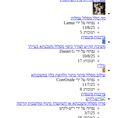
מה כולל מסלול עמלות
נפתח על ידי Lamur
13/8/25
תגובות: 5
צרכנות פיננסית
D
משיכת קה״ש לצורך כיסוי מסלול משכנתא בעייתי
נפתח על ידי Daniel G
10/8/25
תגובות: 17
נדל"ן
C
שילוב מסלול פיתוי בתור הלוואת בלון במשכנתא
נפתח על ידי CoreOxide
11/7/25
תגובות: 8
צרכנות פיננסית
פדיון מסלול משכנתא או השקעה? מינוף ומחשבות קדימה
נפתח על ידי ריש-לקיש
3/7/25
תגובות: 19