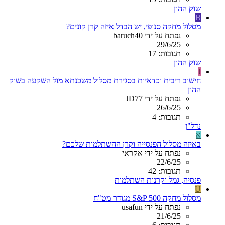
שוק ההון
B
מסלול מחקה סנופי, יש הבדל איזה קרן קונים?
נפתח על ידי baruch40
29/6/25
תגובות: 17
שוק ההון
J
חישוב ריבית וכדאיות בסגירת מסלול משכנתא מול השקעה בשוק
ההון
נפתח על ידי JD77
26/6/25
תגובות: 4
נדל"ן
א
באיזה מסלול הפנסייה וקרן ההשתלמות שלכם?
נפתח על ידי אקראי
22/6/25
תגובות: 42
פנסיה, גמל וקרנות השתלמות
U
מסלול מחקה S&P 500 מגודר מט"ח
נפתח על ידי usafun
21/6/25