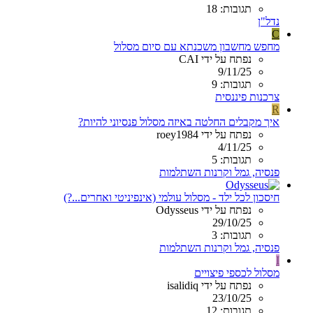
תגובות: 18
נדל"ן
C
מחפש מחשבון משכנתא עם סיום מסלול
נפתח על ידי CAI
9/11/25
תגובות: 9
צרכנות פיננסית
R
איך מקבלים החלטה באיזה מסלול פנסיוני להיות?
נפתח על ידי roey1984
4/11/25
תגובות: 5
פנסיה, גמל וקרנות השתלמות
חיסכון לכל ילד - מסלול עולמי (אינפיניטי ואחרים...?)
נפתח על ידי Odysseus
29/10/25
תגובות: 3
פנסיה, גמל וקרנות השתלמות
I
מסלול לכספי פיצויים
נפתח על ידי isalidiq
23/10/25
תגובות: 12