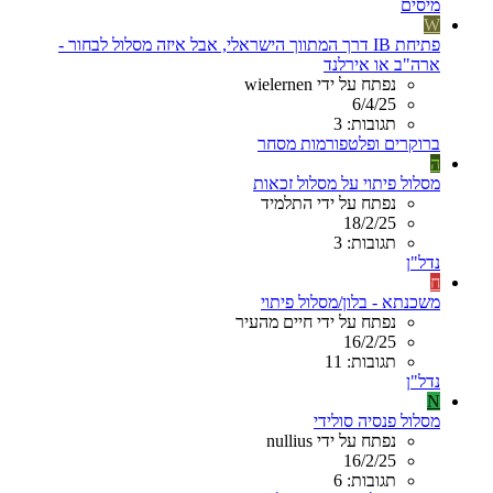
מיסים
W
פתיחת IB דרך המתווך הישראלי, אבל איזה מסלול לבחור -
ארה"ב או אירלנד
נפתח על ידי wielernen
6/4/25
תגובות: 3
ברוקרים ופלטפורמות מסחר
ה
מסלול פיתוי על מסלול זכאות
נפתח על ידי התלמיד
18/2/25
תגובות: 3
נדל"ן
ח
משכנתא - בלון/מסלול פיתוי
נפתח על ידי חיים מהעיר
16/2/25
תגובות: 11
נדל"ן
N
מסלול פנסיה סולידי
נפתח על ידי nullius
16/2/25
תגובות: 6