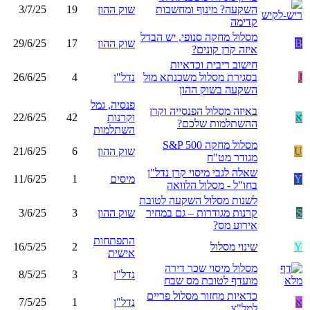
השקעה? מינוף ומחשבות
שוק ההון
19
3/7/25
קדימה
מסלול מחקה סנופי, יש הבדל
B
שוק ההון
17
29/6/25
איזה קרן קונים?
חישוב ריבית וכדאיות
J
בסגירת מסלול משכנתא מול
נדל"ן
4
26/6/25
השקעה בשוק ההון
פנסיה, גמל
באיזה מסלול הפנסייה וקרן
א
וקרנות
42
22/6/25
ההשתלמות שלכם?
השתלמות
מסלול מחקה S&P 500
U
שוק ההון
6
21/6/25
מגודר מט"ח
שאלה לגבי מיסוי קרן נדל"ן
Y
מיסים
1
11/6/25
בחו"ל - מסלול הלוואה
לשנות מסלול השקעה לטובת
S
קרנות מגודרות – גם במחיר
שוק ההון
3
3/6/25
אירוע מס?
התפתחות
Y
שינוי מסלול
2
16/5/25
אישית
מסלול מיסוי שכר דירה
נדל"ן
3
8/5/25
מועדף לטובת מס שבח
כדאיות מחזור מסלול פריים
א
נדל"ן
1
7/5/25
למל"צ