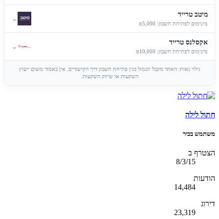
מיטב טרייד
⌄
מינימום לפתיחת חשבון: ₪5,000
אקסלנס טרייד
⌄
מינימום לפתיחת חשבון: ₪10,000
גילוי נאות: האתר מקבל תגמול בגין פתיחת חשבון דרך הקישורים. אין באמור משום ייעוץ
השקעות או שיווק השקעות.
חתול לילה
משתמש בכיר
הצטרף ב
8/3/15
הודעות
14,484
דירוג
23,319