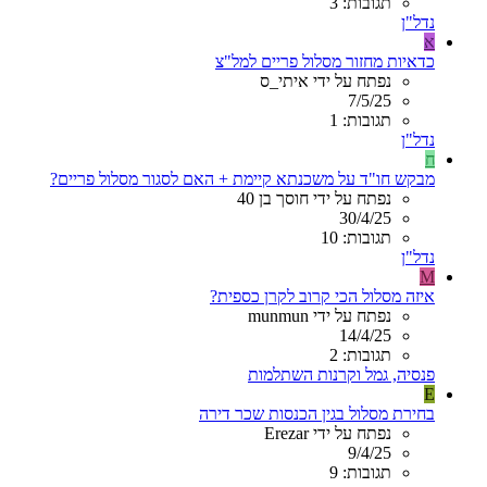
תגובות: 3
נדל"ן
א
כדאיות מחזור מסלול פריים למל"צ
נפתח על ידי איתי_ס
7/5/25
תגובות: 1
נדל"ן
ח
מבקש חו"ד על משכנתא קיימת + האם לסגור מסלול פריים?
נפתח על ידי חוסך בן 40
30/4/25
תגובות: 10
נדל"ן
M
איזה מסלול הכי קרוב לקרן כספית?
נפתח על ידי munmun
14/4/25
תגובות: 2
פנסיה, גמל וקרנות השתלמות
E
בחירת מסלול בגין הכנסות שכר דירה
נפתח על ידי Erezar
9/4/25
תגובות: 9