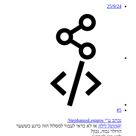
25/9/24
#5
נכתב ע"י StephanosLegaros:
@חתול לילה
אז לא כדאי לעבור למסלול הזה כרגע כששער
הדולר גבוה, נכון?