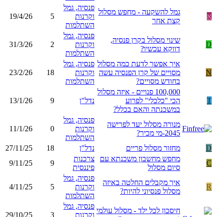
פנסיה, גמל
גמל להשקעה - מחפש מסלול
א
וקרנות
5
19/4/26
קצת אחר
השתלמות
פנסיה, גמל
שינוי מסלול בקרן פנסיה,
D
וקרנות
2
31/3/26
דווקא עכשיו?
השתלמות
איך אפשר לדעת כמה מסלול
פנסיה, גמל
N
מסויים של קרן הפנסיה עשה
וקרנות
18
23/2/26
בחודש מסויים?
השתלמות
100,000 פנויים - איזה מסלול
T
הכי "כלכלי" לפרוע
נדל"ן
9
13/1/26
במשכנתה והאם בכלל?
פנסיה, גמל
מנורה מסלול יעד לפרישה
וקרנות
0
11/1/26
2045-מי מכיר?
השתלמות
D
מחזור מסלול פריים
נדל"ן
18
27/11/25
מחפש מחשבון משכנתא עם
צרכנות
9/11/25
9
C
סיום מסלול
פיננסית
פנסיה, גמל
איך מקבלים החלטה באיזה
R
וקרנות
5
4/11/25
מסלול פנסיוני להיות?
השתלמות
פנסיה, גמל
חיסכון לכל ילד - מסלול עולמי
וקרנות
3
29/10/25