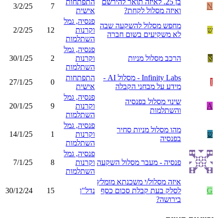
בן 25. לאיזה תואר להירשם
התפתחות
3/2/25
7
N
ואיזה מסלול לקחת?
אישית
פנסיה, גמל
מחפש מסלול להשקעה שבה
ש
וקרנות
12
2/2/25
לא משקיעים בשום חברה
השתלמות
פנסיה, גמל
א
הרכב מסלול מניות
וקרנות
2
30/1/25
השתלמות
Infinity Labs - מסלול AI -
התפתחות
27/1/25
0
I
מידע על מבחני הקבלה
אישית
פנסיה, גמל
שינוי מסלול בפנסיה
A
וקרנות
9
20/1/25
והשתלמות
השתלמות
פנסיה, גמל
מהו מסלול מניות סחיר
ש
וקרנות
1
14/1/25
בפנסיה
השתלמות
פנסיה, גמל
פנסיה - מעבר מסלול השקעה
וקרנות
8
7/1/25
השתלמות
איזה מסלול/י משכנתא מומלץ
G
לסלק בעת קבלת סכום כסף
נדל"ן
15
30/12/24
בירושה?