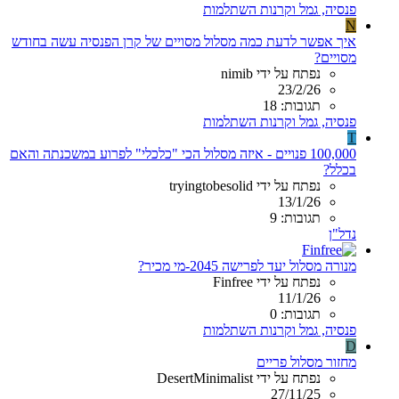
פנסיה, גמל וקרנות השתלמות
N
איך אפשר לדעת כמה מסלול מסויים של קרן הפנסיה עשה בחודש
מסויים?
נפתח על ידי nimib
23/2/26
תגובות: 18
פנסיה, גמל וקרנות השתלמות
T
100,000 פנויים - איזה מסלול הכי "כלכלי" לפרוע במשכנתה והאם
בכלל?
נפתח על ידי tryingtobesolid
13/1/26
תגובות: 9
נדל"ן
מנורה מסלול יעד לפרישה 2045-מי מכיר?
נפתח על ידי Finfree
11/1/26
תגובות: 0
פנסיה, גמל וקרנות השתלמות
D
מחזור מסלול פריים
נפתח על ידי DesertMinimalist
27/11/25