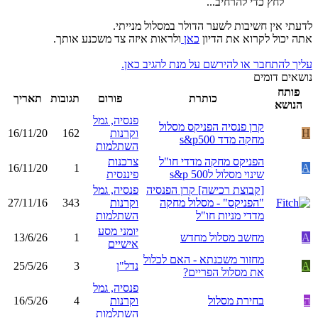
לחץ כדי להרחיב...
לדעתי אין חשיבות לשער הדולר במסלול מנייתי.
אתה יכול לקרוא את הדיון
כאן
ולראות איזה צד משכנע אותך.
עליך להתחבר או להירשם על מנת להגיב כאן.
נושאים דומים
פותח
כותרת
פורום
תגובות
תאריך
הנושא
פנסיה, גמל
קרן פנסיה הפניקס מסלול
H
וקרנות
162
16/11/20
מחקה מדד s&p500
השתלמות
הפניקס מחקה מדדי חו"ל
צרכנות
16/11/20
1
A
שינוי מסלול לs&p 500
פיננסית
[קבוצת רכישה] קרן הפנסיה
פנסיה, גמל
"הפניקס" - מסלול מחקה
וקרנות
343
27/11/16
מדדי מניות חו"ל
השתלמות
יומני מסע
A
מחשב מסלול מחדש
1
13/6/26
אישיים
מחזור משכנתא - האם לכלול
A
נדל"ן
3
25/5/26
את מסלול הפריים?
פנסיה, גמל
ה
בחירת מסלול
וקרנות
4
16/5/26
השתלמות