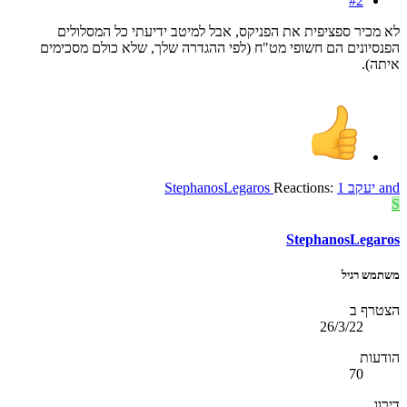
#2
לא מכיר ספציפית את הפניקס, אבל למיטב ידיעתי כל המסלולים
הפנסיונים הם חשופי מט"ח (לפי ההגדרה שלך, שלא כולם מסכימים
איתה).
and
יעקב 1
Reactions:
StephanosLegaros
S
StephanosLegaros
משתמש רגיל
הצטרף ב
26/3/22
הודעות
70
דירוג