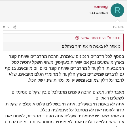
a
roneng
c
R
t
משתמש בכיר
i
o
n
#15
19/1/26
s
:
נכתב ע"י היום מתה אמא:
כי אתה לא באמת חי את חייך בשקלים
בנוסף לכל הדברים הנכונים שאמרת, הרבה מהדברים שאתה קונה
בארץ מושפעים (בין אם ישירות בעקיפין) משווי השקל יחסית לסל
המטבעות. חלק גדול מהדברים שאתה קונה ביום יום מיובאים, בנוסף
גם לדברים שמייצרים בארץ חלק גדול מחומרי הגלם מיובאים. שלא
לדבר על דלק שמיובא ומשפיע על עלויות שינוי של הכל.
מעבר לזה, אנשים הרבה פעמים מתבלבלים בין שקלים נומינליים
לשקלים ריאליים.
אתה לא באמת חי בשקלים, אתה חי בשקלים פלוס אינפלציה שקלית.
גידור לעומת זאת לא מסתכל על אינפלציה בכלל.
זה אומר שאם יש אינפלציה שקלית אתה מפסיד מהגידור, לעומת זאת
אם יש אינפלציה דולרית אתה לא מפסיד מחוסר גידור כי מניות זה נכס