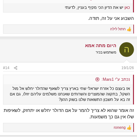
כאן
יש את הדיון הכי מקיף בעניין, לדעתי
השבוע אני על זה, תודה.
חתול לילה
R
e
a
היום מתה אמא
c
ה
t
משתמש בכיר
i
o
n
#14
19/1/26
s
:
נכתב ע"י Mars1:
אז בעצם כל אזרח ישראלי שחי בארץ צריך לשאוף שהדולר יחלש אל מול
השקל, בתקווה שהמוצרים והשרותים שאנחנו משלמים עליהם יוזלו, גם אם
זה בא על חשבון התשואות שלנו בשוק ההון?
זה אומר שהוא לא צריך להמר על אם הדולר יחלש או יתחזק, לשאיפות
שלו אין גם כך משמעות.
roneng
R
e