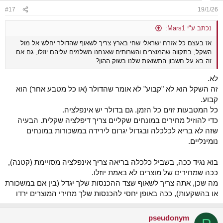
#17
19/1/26
נכתב ע"י Mars1:
אז בעצם כל אזרח ישראלי שחי בארץ צריך לשאוף שהדולר יחלש אל מול
השקל, בתקווה שהמוצרים והשרותים שאנחנו משלמים עליהם יוזלו, גם אם
זה בא על חשבון התשואות שלנו בשוק ההון?
לא.
זה השקל הוא לא "קבוע" לא אומר שהדולר (או כל מטבע אחר) הוא
קבוע.
כל המטבעות זזים כל הזמן. גם בדולר יש אינפלציה.
כדי להוזיל מחירים במונחים שקליים צריך דיפלציה שקלית. הבעיה
שזה לא בריא לכלכלה ובגדול יגרום לירידה במשכורות במונחים
נומינליים.
בוא נגיד ככה, בשביל כלכלה בריאה צריך אינפלציה מסויימת (קטנה),
ככה שמחירים של מוצרים לא באמת יוזלו.
מה שכן, אתה צריך לשאוף שצד ההכנסות שלך יגדל (בין אם במשכורת
או בהשקעות), ככה באופן יחסי להכנסות שלך מחירי המוצרים ירדו
pseudonym