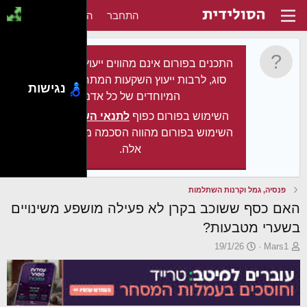
התחבר
הירשם
התכנים בפורום אינם מהווים ייעוץ מקצועי מכל
סוג, לרבות ייעוץ השקעות המתחשב בצרכיו
נגישות
המיוחדים של כל אדם.
השימוש בפורום כפוף
לתנאי השימוש
. עצם
השימוש בפורום מהווה הסכמה מלאה לתנאים
אלה.
פנסיה, גמל וקרנות השתלמות
האם כסף ששוכב בקרן לא פעילה מושפע משינויים
בשערי מטבעות?
פ
פ
19/1/26
Mars1
ו
ו
ת
ר
ח
ס
ה
ם