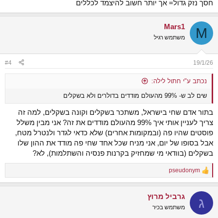
חסך נזק גדול= אך יותר חשוב להיצמד לכללים
Mars1
M
משתמש רגיל
#4
19/1/26
נכתב ע"י חתול לילה:
שים לב ש- 99% מהעולם מודדים בדולרים ולא בשקלים
בתור אדם שחי בישראל, משתכר בשקלים וקונה בשקלים, למה זה
צריך לעניין אותי איך 99% מהעולם מודדים את זה? אני מבין משלל
פוסטים שהיו פה (ובמקומות אחרים) שלא כדאי לגדר ולנטרל מטח,
אבל בסופו של יום, אני מניח שכל אחד שחי פה מודד את ההון שלו
בשקלים (בוודאי מי שמחזיק בקרנות פנסיה והשתלמות), לא?
pseudonym
R
e
a
גרביל מרוץ
c
ג
t
משתמש בכיר
i