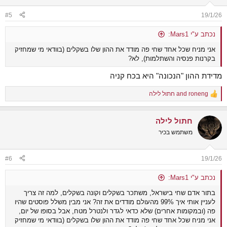
o
n
#5
19/1/26
s
:
נכתב ע"י Mars1:
אני מניח שכל אחד שחי פה מודד את ההון שלו בשקלים (בוודאי מי שמחזיק
בקרנות פנסיה והשתלמות), לא?
מדידת ההון "הנכונה" היא בכח קניה
roneng
and
חתול לילה
R
e
a
חתול לילה
c
t
משתמש בכיר
i
o
n
#6
19/1/26
s
:
נכתב ע"י Mars1:
בתור אדם שחי בישראל, משתכר בשקלים וקונה בשקלים, למה זה צריך
לעניין אותי איך 99% מהעולם מודדים את זה? אני מבין משלל פוסטים שהיו
פה (ובמקומות אחרים) שלא כדאי לגדר ולנטרל מטח, אבל בסופו של יום,
אני מניח שכל אחד שחי פה מודד את ההון שלו בשקלים (בוודאי מי שמחזיק