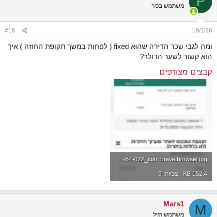
P
משתמש בכיר
#18
19/1/26
ומה לגבי שכר הדירה שהוא fixed ( לפחות במשך תקופת החוזה ) איך
הוא קשור לשער הדולר?
קבצים מצורפים
Screenshot_2026-01-19-12-20-54-022_com.brave.browser.jpg
KB 152.4 · צפיות: 9
Mars1
M
משתמש רגיל