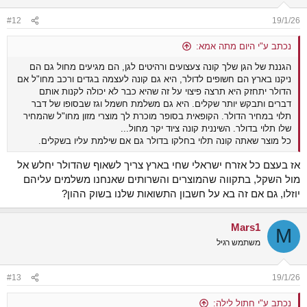
o
n
#12
19/1/26
s
:
נכתב ע"י היום מתה אמא:
הגננת של הגן שלך קונה צעצועים ורהיטים לגן, הם מגיעים מחול גם הם
ניקנו בארץ הם חשופים לדולר, היא גם קונה לעצמה בגדים ורכב מחו"ל אם
הדולר יתחזק היא תרצה פיצוי על זה שהיא כבר לא יכולה לקנות אותם
דברים ותבקש יותר שקלים. היא גם משלמת חשמל וגז שבסופו של דבר
תלוי במחיר הדולר. הקופאית בסופר מוכרת לך מוצרי מזון מחו"ל שהמחיר
שלו תלוי בדולר. השיננית קונה ציוד יקר מחול...
כל מוצר שאתה קונה תלוי בחלקו בדולר גם אם שילמת עליו בשקלים.
אז בעצם כל אזרח ישראלי שחי בארץ צריך לשאוף שהדולר יחלש אל
מול השקל, בתקווה שהמוצרים והשרותים שאנחנו משלמים עליהם
יוזלו, גם אם זה בא על חשבון התשואות שלנו בשוק ההון?
Mars1
M
משתמש רגיל
#13
19/1/26
נכתב ע"י חתול לילה: