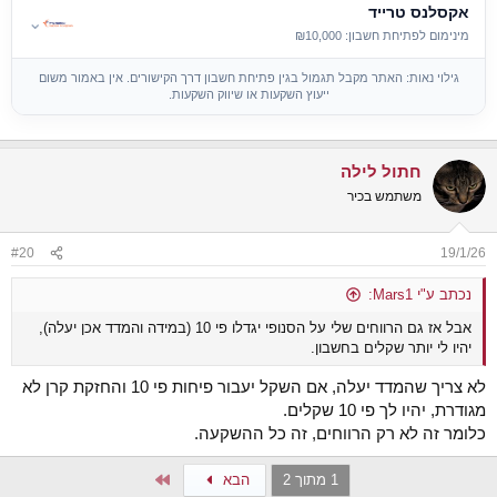
אקסלנס טרייד
⌄
מינימום לפתיחת חשבון: ₪10,000
גילוי נאות: האתר מקבל תגמול בגין פתיחת חשבון דרך הקישורים. אין באמור משום
ייעוץ השקעות או שיווק השקעות.
חתול לילה
משתמש בכיר
#20
19/1/26
נכתב ע"י Mars1:
אבל אז גם הרווחים שלי על הסנופי יגדלו פי 10 (במידה והמדד אכן יעלה),
יהיו לי יותר שקלים בחשבון.
לא צריך שהמדד יעלה, אם השקל יעבור פיחות פי 10 והחזקת קרן לא
מגודרת, יהיו לך פי 10 שקלים.
כלומר זה לא רק הרווחים, זה כל ההשקעה.
Last
1 מתוך 2
הבא