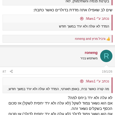
בקרנות פנסיה והשתלמות), לא?
שים לב שאפילו אתה מדדת בדולרים כאשר כתבת:
נכתב ע"י Mars1:
המדד לא עולה ולא יורד במשך חודש
גרביל מרוץ
and
roneng
R
e
a
roneng
c
R
t
משתמש בכיר
i
o
n
#7
19/1/26
s
:
נכתב ע"י Mars1:
מה קורה כאשר נניח, באופן תאורטי, המדד לא עולה ולא יורד במשך חודש,
לא עלה ולא ירד ביחס למה?
אם הוא נשאר צמוד לשקל (לא עלה ולא ירד יחסית לשקל) אז סכום
הכסף בשקלים נשאר זהה.
אם הוא נשאר צמוד לדולר (לא עלה ולא ירד יחסית לדולר) אז סכום