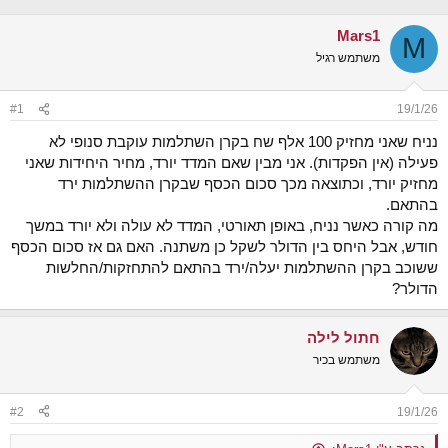
נ
ב
ו
ת
Mars1
ש
א
M
א
ר
משתמש רגיל
י
ך
#1
19/1/26
נניח שאני מחזיק 100 אלף שח בקרן השתלמות עוקבת סנופי לא
פעילה (אין הפקדות). אני מבין שאם המדד יורד, מחיר היחידות שאני
מחזיק יורד, וכתוצאה מכך סכום הכסף שבקרן ההשתלמות ירד
בהתאם.
מה קורה כאשר נניח, באופן תאורטי, המדד לא עולה ולא יורד במשך
חודש, אבל היחס בין הדולר לשקל כן משתנה. האם גם אז סכום הכסף
ששוכב בקרן ההשתלמות יעלה/ירד בהתאם להתחזקות/החלשות
הדולר?
חתול לילה
משתמש בכיר
#2
19/1/26