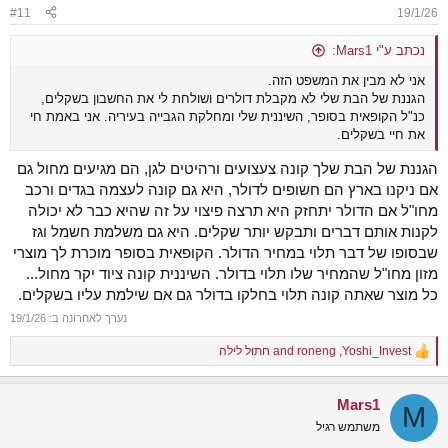
n
#11
19/1/26
s
:
נכתב ע"י Mars1:
אני לא מבין את המשפט הזה.
הגננת של הבת שלי לא מקבלת דולרים ושולחת לי את החשבון בשקלים,
כנ"ל הקופאית בסופר, השיננית שלי ומחלקת הגבייה בעיריה. אני באמת חי
את חיי בשקלים.
הגננת של הבת שלך קונה צעצועים ורהיטים לגן, הם מגיעים מחול גם
אם ניקנו בארץ הם חשופים לדולר, היא גם קונה לעצמה בגדים ורכב
מחו"ל אם הדולר יתחזק היא תרצה פיצוי על זה שהיא כבר לא יכולה
לקנות אותם דברים ותבקש יותר שקלים. היא גם משלמת חשמל וגז
שבסופו של דבר תלוי במחיר הדולר. הקופאית בסופר מוכרת לך מוצרי
מזון מחו"ל שהמחיר שלו תלוי בדולר. השיננית קונה ציוד יקר מחול...
כל מוצר שאתה קונה תלוי בחלקו בדולר גם אם שילמת עליו בשקלים.
נערך לאחרונה ב:
19/1/26
Yoshi_Invest
,
roneng
and
חתול לילה
R
e
a
Mars1
c
M
t
משתמש רגיל
i