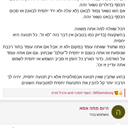
הכסף בדולרים נשאר זהה.
אם הוא נשאר צמוד לבאט (לא עלה ולא ירד יחסית לבאט) אז סכום
הכסף בבאט נשאר זהה.
הכל שאלה למה אתה משווה.
בהשקעות (בדיוק כמו בטבע) אין דבר כזה "לא זז". כל תנועה היא
יחסית.
כמו שתגיד שאתה עומד במקום ולא זז. אבל אם אתה עומד בתור רכבת
שנוסעת אז אתה בעצם זז יחסית ל"עולם" שבחוץ. וגם אם אתה עומד
על האדמה, כדור הארץ כל הזמן זז סביב השמש אז יחסית לשמש
אתה עדיין זז וכו'.
ברגע שתבין שאין תנועה אבסולוטית אלא רק תנועה יחסית, יהיה לך
הרבה יותר קל להבין את התנועות יחסית למטבעות השונים.
Williamsburg
,
ינשוף חסכני
and
גרביל מרוץ
R
e
a
היום מתה אמא
c
ה
t
משתמש בכיר
i
o
n