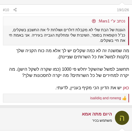
#10
19/1/26
נכתב ע"י Mars1:
הגננת של הבת שלי לא מקבלת דולרים ושולחת לי את החשבון בשקלים,
כנ"ל הקופאית בסופר, השיננית שלי ומחלקת הגבייה בעיריה. אני באמת חי
את חיי בשקלים.
מה שמשנה זה לא כמה שקלים יש לך אלא מה כוח הקניה שלך
(לקנות למשל את כל השרותים שציינת).
תחשוב למשל שהשקל יחלש פי 1000 (כמו שקרה לשקל הישן). מה
יקרה למחירים של כל השרותים? מה יקרה לחסכונות שלך?
כאן
יש את הדיון הכי מקיף בעניין, לדעתי.
isalidiq
and
roneng
R
e
a
היום מתה אמא
c
ה
t
משתמש בכיר
i
o