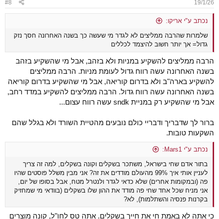
#8
19/1/26
s
:
נכתב ע"י אריקו:
שלמרות שהרבה ממליצים לא לגדר מי שעשה כך בשנה האחרונה חסך נזק
גדול= אך יותר חשוב להיצמד לכללים
הרבה ממליצים להשקיע במניות ולא בזהב, אבל מי שהשקיע בזהב
בשנה האחרונה עשה רווח גדול לעומת מניות. הרבה ממליצים
להשקיע בארה"ב ולא בדרום קוריאה, אבל מי שהשקיע בדרום קוריאה
בשנה האחרונה עשה רווח גדול. הרבה ממליצים להשקיע במדד רחב,
אבל מי שהשקיע רק במניית sndk עשה רווח עצום...
ברור לך שדבריך ודבריי כולם נובעים מהטיית השורד ולא בגלל שהם
השקעות טובות.
נכתב ע"י Mars1:
בתור אדם שחי בישראל, משתכר בשקלים וקונה בשקלים, למה זה צריך
לעניין אותי איך 99% מהעולם מודדים את זה? אני מבין משלל פוסטים שהיו
פה (ובמקומות אחרים) שלא כדאי לגדר ולנטרל מטח, אבל בסופו של יום,
אני מניח שכל אחד שחי פה מודד את ההון שלו בשקלים (בוודאי מי שמחזיק
בקרנות פנסיה והשתלמות), לא?
כי אתה לא באמת חי את חייך בשקלים. אתה טס לחו"ל, קונה מוצרים