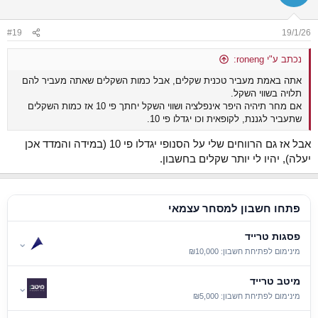
#19
19/1/26
נכתב ע"י roneng:
אתה באמת מעביר טכנית שקלים, אבל כמות השקלים שאתה מעביר להם
תלויה בשווי השקל.
אם מחר תיהיה היפר אינפלציה ושווי השקל יחתך פי 10 אז כמות השקלים
שתעביר לגננת, לקופאית וכו יגדלו פי 10.
אבל אז גם הרווחים שלי על הסנופי יגדלו פי 10 (במידה והמדד אכן
יעלה), יהיו לי יותר שקלים בחשבון.
פתחו חשבון למסחר עצמאי
פסגות טרייד
⌄
מינימום לפתיחת חשבון: ₪10,000
מיטב טרייד
⌄
מינימום לפתיחת חשבון: ₪5,000