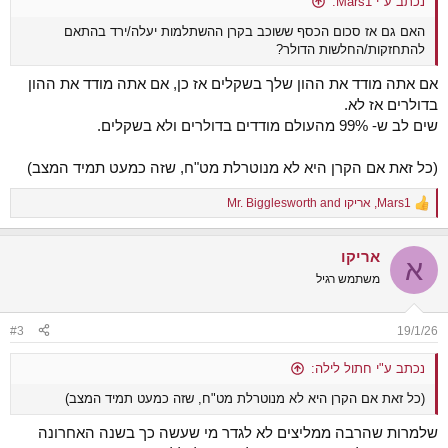
נכתב ע"י Mars1:
האם גם אז סכום הכסף ששוכב בקרן ההשתלמות יעלה/ירד בהתאם
להתחזקות/החלשות הדולר?
אם אתה מודד את ההון שלך בשקלים אז כן, אם אתה מודד את ההון
בדולרים אז לא.
שים לב ש- 99% מהעולם מודדים בדולרים ולא בשקלים.
(כל זאת אם הקרן היא לא מנוטרלת מט"ח, שזה כמעט תמיד המצב)
Mars1
,
אריקו
and
Mr. Bigglesworth
R
e
a
אריקו
c
א
t
משתמש רגיל
i
o
n
#3
19/1/26
s
:
נכתב ע"י חתול לילה:
(כל זאת אם הקרן היא לא מנוטרלת מט"ח, שזה כמעט תמיד המצב)
שלמרות שהרבה ממליצים לא לגדר מי שעשה כך בשנה האחרונה