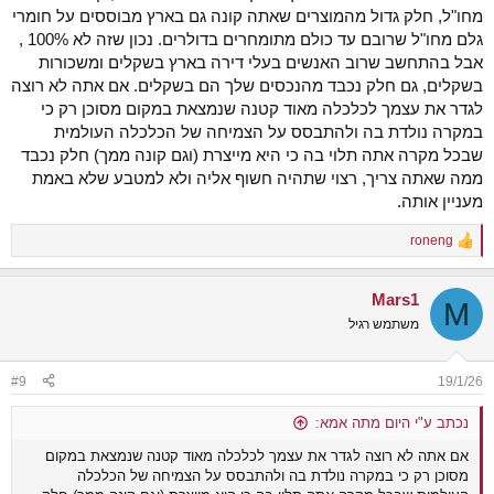
מחו"ל, חלק גדול מהמוצרים שאתה קונה גם בארץ מבוססים על חומרי
גלם מחו"ל שרובם עד כולם מתומחרים בדולרים. נכון שזה לא 100% ,
אבל בהתחשב שרוב האנשים בעלי דירה בארץ בשקלים ומשכורות
בשקלים, גם חלק נכבד מהנכסים שלך הם בשקלים. אם אתה לא רוצה
לגדר את עצמך לכלכלה מאוד קטנה שנמצאת במקום מסוכן רק כי
במקרה נולדת בה ולהתבסס על הצמיחה של הכלכלה העולמית
שבכל מקרה אתה תלוי בה כי היא מייצרת (וגם קונה ממך) חלק נכבד
ממה שאתה צריך, רצוי שתהיה חשוף אליה ולא למטבע שלא באמת
מעניין אותה.
roneng
R
e
a
Mars1
c
M
t
משתמש רגיל
i
o
n
#9
19/1/26
s
:
נכתב ע"י היום מתה אמא:
אם אתה לא רוצה לגדר את עצמך לכלכלה מאוד קטנה שנמצאת במקום
מסוכן רק כי במקרה נולדת בה ולהתבסס על הצמיחה של הכלכלה