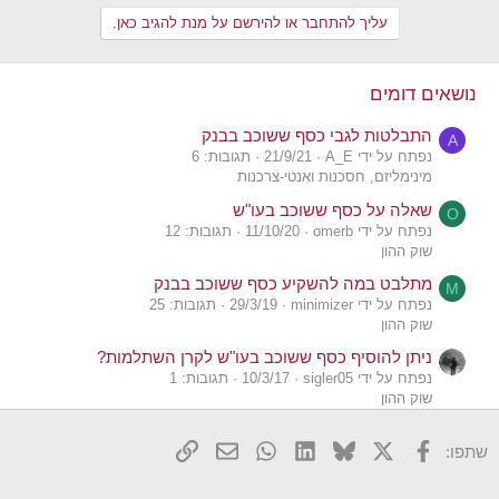
עליך להתחבר או להירשם על מנת להגיב כאן.
נושאים דומים
התבלטות לגבי כסף ששוכב בבנק
A
נפתח על ידי A_E
21/9/21
תגובות: 6
מינימליזם, חסכנות ואנטי-צרכנות
שאלה על כסף ששוכב בעו"ש
O
נפתח על ידי omerb
11/10/20
תגובות: 12
שוק ההון
מתלבט במה להשקיע כסף ששוכב בבנק
M
נפתח על ידי minimizer
29/3/19
תגובות: 25
שוק ההון
ניתן להוסיף כסף ששוכב בעו"ש לקרן השתלמות?
נפתח על ידי sigler05
10/3/17
תגובות: 1
שוק ההון
הוצאת כסף מקופת גמל להשקעה לטובת תיק השקעות
ס
X
פייסבוק
Bluesky
LinkedIn
WhatsApp
דואר אלקטרוני
הוסף קישור
שתפו:
בניהול עצמי
נפתח על ידי סולידיצעיר
אתמול ב- 14:18
תגובות: 2
צרכנות פיננסית