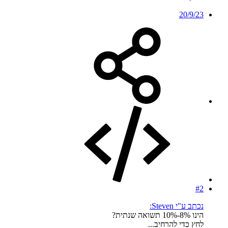
20/9/23
#2
נכתב ע"י Steven:
הינו 8%-10% תשואה שנתית?
לחץ כדי להרחיב...