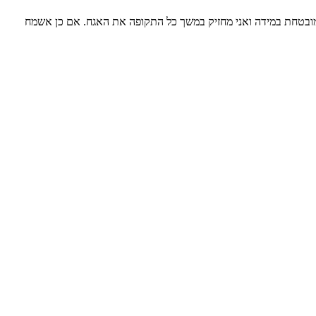
) הינו 8%-10% תשואה שנתית? כמובן שהכוונה היא תשואה מובטחת במידה ואני מחזיק במשך כל התקופה את האגח. אם כן אשמח