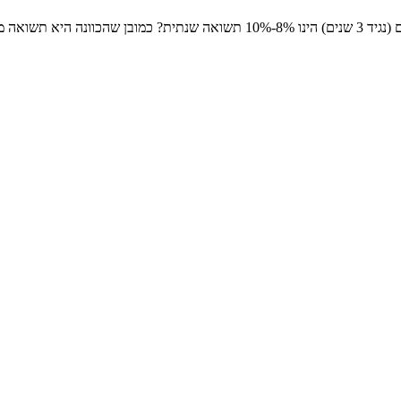
האם יש אגחים שאפשר לקנות היום שהתשואה המובטחת לעוד מספר שנים (נגיד 3 שנים