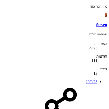
אין דבר כזה
S
Steven
משתמש סולידי
הצטרף ב
5/9/23
הודעות
111
דירוג
13
20/9/23