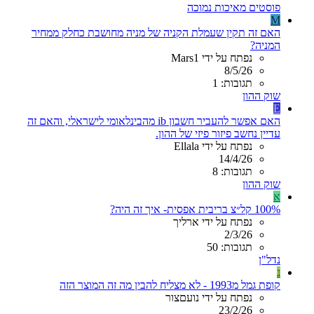
פוסטים מאיכות נמוכה
M
האם זה תקין שעמלת הקניה של מניה מחושבת כחלק ממחיר
המניה?
נפתח על ידי Mars1
8/5/26
תגובות: 1
שוק ההון
E
האם אפשר להעביר חשבון ib מהבינלאומי לישראלי, והאם זה
עדיין נחשב פיזור פיזי של ההון.
נפתח על ידי Ellala
14/4/26
תגובות: 8
שוק ההון
א
100% קל״צ בריבית אפסית- איך זה היה?
נפתח על ידי ארליך
2/3/26
תגובות: 50
נדל"ן
נ
קופת גמל מ1993 - לא מצליח להבין מה זה המוצר הזה
נפתח על ידי נועםצור
23/2/26