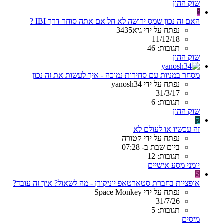
שוק ההון
ג
האם זה נכון שמס ירושה לא חל אם אתה סוחר דרך IBI ?
נפתח על ידי גיא3435
11/12/18
תגובות: 46
שוק ההון
מסחר במניות עם סחירות נמוכה - איך לעשות את זה נכון
נפתח על ידי yanosh34
31/3/17
תגובות: 6
שוק ההון
ק
זה עכשיו או לעולם לא
נפתח על ידי קטורה
ביום שבת ב- 07:28
תגובות: 12
יומני מסע אישיים
S
אופציות בחברת סטארטאפ יוניקורן - מה לשאול? איך זה עובד?
נפתח על ידי Space Monkey
31/7/26
תגובות: 5
מיסים