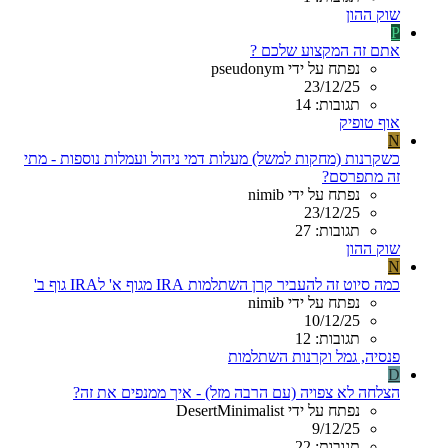
שוק ההון
P
אתם זה המקצוע שלכם ?
נפתח על ידי pseudonym
23/12/25
תגובות: 14
אוף טופיק
N
כשקרנות (מחקות למשל) מעלות דמי ניהול ועמלות נוספות - מתי
זה מתפרסם?
נפתח על ידי nimib
23/12/25
תגובות: 27
שוק ההון
N
כמה סיוט זה להעביר קרן השתלמות IRA מגוף א' לIRA גוף ב'
נפתח על ידי nimib
10/12/25
תגובות: 12
פנסיה, גמל וקרנות השתלמות
D
הצלחה לא צפויה (עם הרבה מזל) - איך ממנפים את זה?
נפתח על ידי DesertMinimalist
9/12/25
תגובות: 22