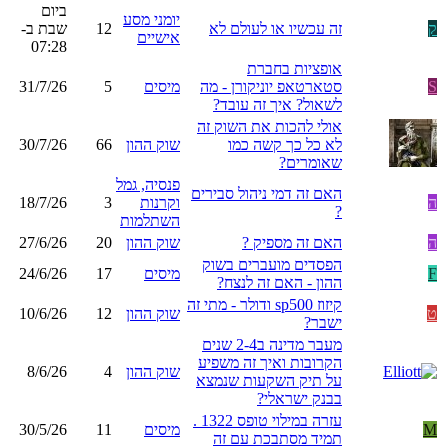
ביום
יומני מסע
ק
זה עכשיו או לעולם לא
12
שבת ב-
אישיים
07:28
אופציות בחברת
S
סטארטאפ יוניקורן - מה
מיסים
5
31/7/26
לשאול? איך זה עובד?
אולי להכות את השוק זה
לא כל כך קשה כמו
שוק ההון
66
30/7/26
שאומרים?
פנסיה, גמל
האם זה דמי ניהול סבירים
ה
וקרנות
3
18/7/26
?
השתלמות
ה
האם זה מספיק ?
שוק ההון
20
27/6/26
הפסדים מועברים בשוק
F
מיסים
17
24/6/26
ההון - האם זה לנצח?
קיזוז sp500 ודולר - מתי זה
ט
שוק ההון
12
10/6/26
ישבר?
מעבר מדינה ב2-4 שנים
הקרובות ואיך זה משפיע
שוק ההון
4
8/6/26
על תיק השקעות שנמצא
בבנק ישראלי?
עזרה במילוי טופס 1322 .
M
מיסים
11
30/5/26
תמיד מסתבכת עם זה