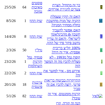
פוסטים
כך זה מתחיל. הצרת
ה
מאיכות
64
25/5/26
צעדים להגירת אזרחים.
נמוכה
האם זה תקין שעמלת
M
הקניה של מניה מחושבת
שוק ההון
1
8/5/26
כחלק ממחיר המניה?
האם אפשר להעביר
חשבון ib מהבינלאומי
E
שוק ההון
8
14/4/26
לישראלי, והאם זה עדיין
נחשב פיזור פיזי של ההון.
100% קל״צ בריבית
א
נדל"ן
50
2/3/26
אפסית- איך זה היה?
קופת גמל מ1993 - לא
פנסיה, גמל
נ
מצליח להבין מה זה המוצר
וקרנות
1
23/2/26
הזה
השתלמות
אירוע מס - איך למזער את
ע
שוק ההון
2
22/2/26
זה?
התייקרות בביטוח בריאות
צרכנות
R
פרטי, רוצה להבין אם זה
18
20/1/26
פיננסית
סביר
קרנות מומנטום, איך זה
שוק ההון
82
5/1/26
עובד?
הנה זה קורה, קרן