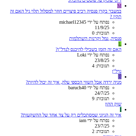
דיוני עומק על פוסטים מהבלוג
M
במעבר בקרן פנסיה רכיב פיצויים חוזר למסלול תלוי גיל האם זה
תקין ?
נפתח על ידי michael12345
11/9/25
תגובות: 0
פנסיה, גמל וקרנות השתלמות
L
האם זה הזמן בשבילי להיכנס לנדל"ן?
נפתח על ידי Loki
23/8/25
תגובות: 4
נדל"ן
B
מניה ירדה אבל השווי הכספי עלה, איך זה יכול להיות?
נפתח על ידי baruch40
24/7/25
תגובות: 9
שוק ההון
I
איך זה הגיוני שמסתכלים רק על צד אחד של ההשקעות?
נפתח על ידי iam
23/7/25
תגובות: 2