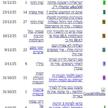
ה
ישראלית ראשונה מחקה
שוק ההון
1
31/12/25
a&p500 שמעלה ד''נ.
P
אתם זה המקצוע שלכם ?
אוף טופיק
14
23/12/25
כשקרנות (מחקות למשל)
N
מעלות דמי ניהול ועמלות
שוק ההון
27
23/12/25
נוספות - מתי זה מתפרסם?
כמה סיוט זה להעביר קרן
פנסיה, גמל
N
השתלמות IRA מגוף א'
וקרנות
12
10/12/25
לIRA גוף ב'
השתלמות
הצלחה לא צפויה (עם
יומני מסע
D
הרבה מזל) - איך ממנפים
22
9/12/25
אישיים
את זה?
מס רכישה לדירה שנייה
L
לאחר נישואים, איך זה
נדל"ן
9
3/11/25
עובד?
יזמות
האם ללמוד תכנות זה
T
והגדלת
15
31/10/25
ישתלם גם לטווח רחוק?
הכנסות
משכון נכס בחו"ל לצורך
צרכנות
הלוואה - מי עושה את זה
1
31/10/25
פיננסית
בארץ?
דיוני עומק
כדאי לפתוח 3 קרנות
על
I
כספיות? (בלוג: מרגע זה
9
4/10/25