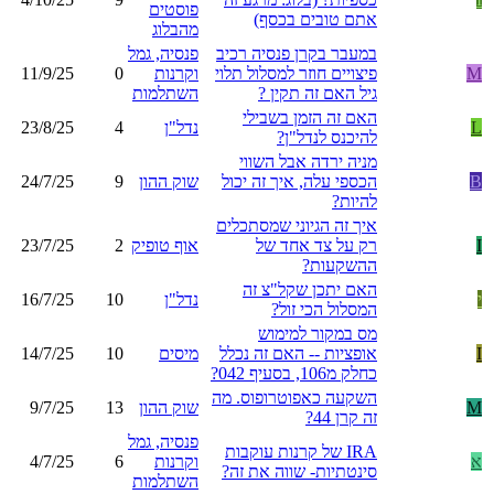
פוסטים
אתם טובים בכסף)
מהבלוג
במעבר בקרן פנסיה רכיב
פנסיה, גמל
M
פיצויים חוזר למסלול תלוי
וקרנות
0
11/9/25
גיל האם זה תקין ?
השתלמות
האם זה הזמן בשבילי
L
נדל"ן
4
23/8/25
להיכנס לנדל"ן?
מניה ירדה אבל השווי
B
הכספי עלה, איך זה יכול
שוק ההון
9
24/7/25
להיות?
איך זה הגיוני שמסתכלים
I
רק על צד אחד של
אוף טופיק
2
23/7/25
ההשקעות?
האם יתכן שקל"צ זה
י
נדל"ן
10
16/7/25
המסלול הכי זול?
מס במקור למימוש
I
אופציות -- האם זה נכלל
מיסים
10
14/7/25
כחלק מ106, בסעיף 042?
השקעה כאפוטרופוס. מה
M
שוק ההון
13
9/7/25
זה קרן 44?
פנסיה, גמל
IRA של קרנות עוקבות
א
וקרנות
6
4/7/25
סינטתיות- שווה את זה?
השתלמות