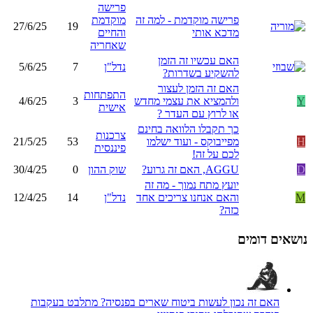
פרישה
פרישה מוקדמת - למה זה
מוקדמת
27/6/25
19
מדכא אותי
והחיים
שאחריה
האם עכשיו זה הזמן
נדל"ן
7
5/6/25
להשקיע בשדרות?
האם זה הזמן לעצור
התפתחות
Y
ולהמציא את עצמי מחדש
3
4/6/25
אישית
או לרוץ עם העדר ?
כך תקבלו הלוואה בחינם
צרכנות
H
מפייבוקס - ועוד ישלמו
53
21/5/25
פיננסית
לכם על זה!
D
AGGU, האם זה גרוע?
שוק ההון
0
30/4/25
יועץ מתח נמוך - מה זה
M
והאם אנחנו צריכים אחד
נדל"ן
14
12/4/25
כזה?
נושאים דומים
האם זה נכון לעשות ביטוח שארים בפנסיה? מתלבט בעקבות