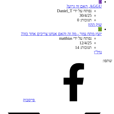
D
AGGU, האם זה גרוע?
נפתח על ידי Daniel_T
30/4/25
תגובות: 0
שוק ההון
M
יועץ מתח נמוך - מה זה והאם אנחנו צריכים אחד כזה?
נפתח על ידי matthias
12/4/25
תגובות: 14
נדל"ן
שתפו:
פייסבוק