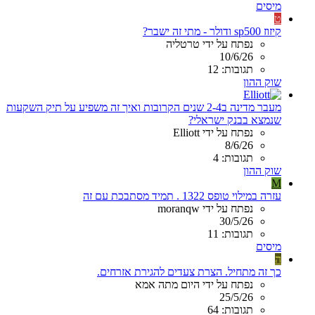
מיסים
ט
קיזוז sp500 ודולר - מתי זה ישבר?
נפתח על ידי טרטליה
10/6/26
תגובות: 12
שוק ההון
מעבר מדינה ב2-4 שנים הקרובות ואיך זה משפיע על תיק השקעות
שנמצא בבנק ישראלי?
נפתח על ידי Elliott
8/6/26
תגובות: 4
שוק ההון
M
עזרה במילוי טופס 1322 . תמיד מסתבכת עם זה
נפתח על ידי moranqw
30/5/26
תגובות: 11
מיסים
ה
כך זה מתחיל. הצרת צעדים להגירת אזרחים.
נפתח על ידי היום מתה אמא
25/5/26
תגובות: 64