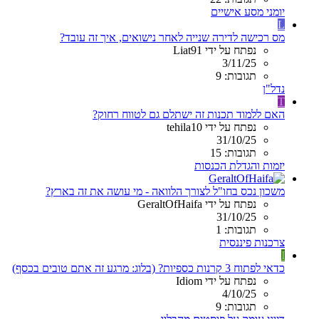
יומני מסע אישיים
L
מס רכישה לדירה שנייה לאחר נישואים, איך זה עובד?
נפתח על ידי Liat91
3/11/25
תגובות: 9
נדל"ן
T
האם ללמוד תכנות זה ישתלם גם לטווח רחוק?
נפתח על ידי tehila10
31/10/25
תגובות: 15
יזמות והגדלת הכנסות
משכון נכס בחו"ל לצורך הלוואה - מי עושה את זה בארץ?
נפתח על ידי GeraltOfHaifa
31/10/25
תגובות: 1
צרכנות פיננסית
I
כדאי לפתוח 3 קרנות כספיות? (בלוג: מרגע זה אתם טובים בכסף)
נפתח על ידי Idiom
4/10/25
תגובות: 9