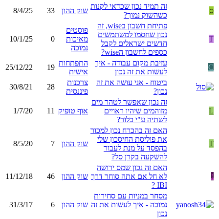
זה תמיד נכון שכדאי לקנות
ס
שוק ההון
33
8/4/25
כשהשוק נמוך?
פתיחת חשבון בwise, זה
פוסטים
נכון שחסמו למשתמשים
T
מאיכות
0
10/1/25
חדשים ישראלים לקבל
נמוכה
כספים לחשבון הwise?
עזיבת מקום עבודה - איך
התפתחות
25/12/22
19
C
לעשות את זה נכון
אישית
ביטוח - אני עושה את זה
צרכנות
30/8/21
28
נכון?
פיננסית
זה נכון שאפשר לטהר מים
L
מזוהמים שיהיו ראויים
אוף טופיק
11
1/7/20
לשתיה ע"י כלור?
האם זה בהכרח נכון למכור
את פוליסת החיסכון שלי
T
שוק ההון
7
8/5/20
בהפסד על מנת לעבור
להשקעה בקרן סל?
האם זה נכון שמס ירושה
ג
לא חל אם אתה סוחר דרך
שוק ההון
46
11/12/18
IBI ?
מסחר במניות עם סחירות
נמוכה - איך לעשות את זה
שוק ההון
6
31/3/17
נכון