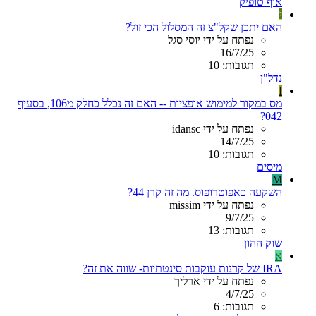
אוף טופיק
י
האם יתכן שקל"צ זה המסלול הכי זול?
נפתח על ידי יוסי סגל
16/7/25
תגובות: 10
נדל"ן
I
מס במקור למימוש אופציות -- האם זה נכלל כחלק מ106, בסעיף
042?
נפתח על ידי idansc
14/7/25
תגובות: 10
מיסים
M
השקעה כאפוטרופוס. מה זה קרן 44?
נפתח על ידי missim
9/7/25
תגובות: 13
שוק ההון
א
IRA של קרנות עוקבות סינטתיות- שווה את זה?
נפתח על ידי ארליך
4/7/25
תגובות: 6