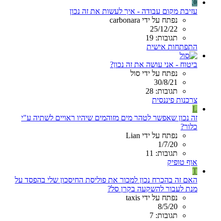
C
עזיבת מקום עבודה - איך לעשות את זה נכון
נפתח על ידי carbonara
25/12/22
תגובות: 19
התפתחות אישית
ביטוח - אני עושה את זה נכון?
נפתח על ידי סול
30/8/21
תגובות: 28
צרכנות פיננסית
L
זה נכון שאפשר לטהר מים מזוהמים שיהיו ראויים לשתיה ע"י
כלור?
נפתח על ידי Lian
1/7/20
תגובות: 11
אוף טופיק
T
האם זה בהכרח נכון למכור את פוליסת החיסכון שלי בהפסד על
מנת לעבור להשקעה בקרן סל?
נפתח על ידי taxis
8/5/20
תגובות: 7