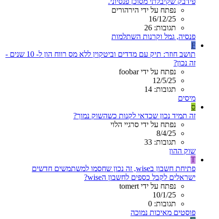
פידבק שקיבלתי מסוכן פנסיוני.
נפתח על ידי הירהורים
16/12/25
תגובות: 26
פנסיה, גמל וקרנות השתלמות
F
תושב חוזר: תיק עם מדדים וביטקוין ללא מס רווח הון ל- 10 שנים -
זה נכון?
נפתח על ידי foobar
12/5/25
תגובות: 14
מיסים
ס
זה תמיד נכון שכדאי לקנות כשהשוק נמוך?
נפתח על ידי סרגיי הלוי
8/4/25
תגובות: 33
שוק ההון
T
פתיחת חשבון בwise, זה נכון שחסמו למשתמשים חדשים
ישראלים לקבל כספים לחשבון הwise?
נפתח על ידי tomert
10/1/25
תגובות: 0
פוסטים מאיכות נמוכה