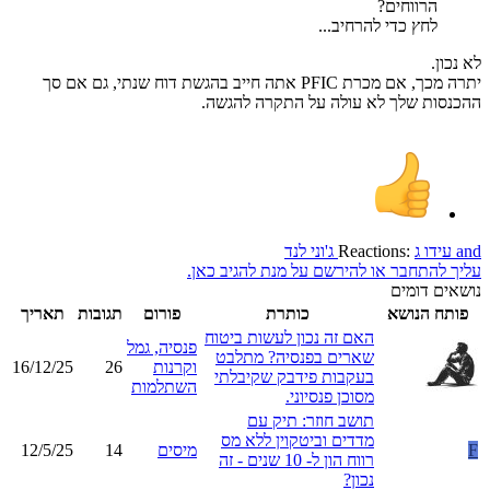
הרווחים?
לחץ כדי להרחיב...
לא נכון.
יתרה מכך, אם מכרת PFIC אתה חייב בהגשת דוח שנתי, גם אם סך
ההכנסות שלך לא עולה על התקרה להגשה.
and
עידו ג
Reactions:
ג'וני לנד
עליך להתחבר או להירשם על מנת להגיב כאן.
נושאים דומים
פותח הנושא
כותרת
פורום
תגובות
תאריך
האם זה נכון לעשות ביטוח
פנסיה, גמל
שארים בפנסיה? מתלבט
וקרנות
26
16/12/25
בעקבות פידבק שקיבלתי
השתלמות
מסוכן פנסיוני.
תושב חוזר: תיק עם
מדדים וביטקוין ללא מס
F
מיסים
14
12/5/25
רווח הון ל- 10 שנים - זה
נכון?