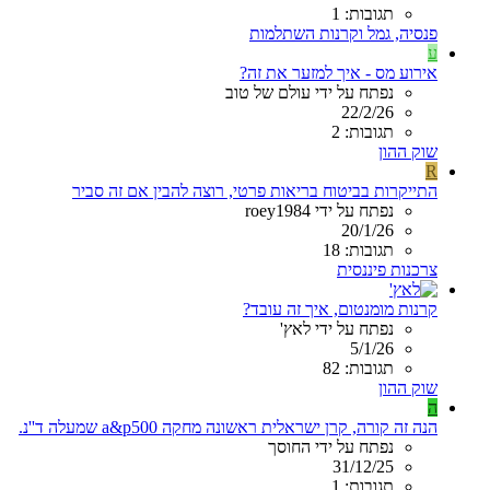
תגובות: 1
פנסיה, גמל וקרנות השתלמות
ע
אירוע מס - איך למזער את זה?
נפתח על ידי עולם של טוב
22/2/26
תגובות: 2
שוק ההון
R
התייקרות בביטוח בריאות פרטי, רוצה להבין אם זה סביר
נפתח על ידי roey1984
20/1/26
תגובות: 18
צרכנות פיננסית
קרנות מומנטום, איך זה עובד?
נפתח על ידי לאץ'
5/1/26
תגובות: 82
שוק ההון
ה
הנה זה קורה, קרן ישראלית ראשונה מחקה a&p500 שמעלה ד''נ.
נפתח על ידי החוסך
31/12/25
תגובות: 1