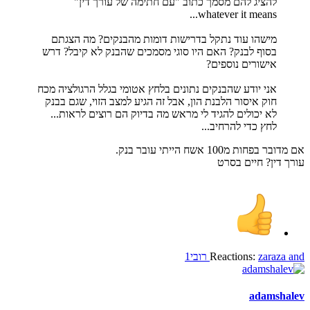
להציג להם מסמך כתוב "עם חתימה של עורך דין"
whatever it means...
מישהו עוד נתקל בדרישות דומות מהבנקים? מה הצגתם
בסוף לבנק? האם היו סוגי מסמכים שהבנק לא קיבל? דרש
אישורים נוספים?
אני יודע שהבנקים נתונים בלחץ אטומי בגלל הרגולציה מכח
חוק איסור הלבנת הון, אבל זה הגיע למצב הזוי, שגם בבנק
לא יכולים להגיד לי מראש מה בדיוק הם רוצים לראות...
לחץ כדי להרחיב...
אם מדובר בפחות מ100 אשח הייתי עובר בנק.
עורך דין? חיים בסרט
and
zaraza
Reactions:
רובי1
adamshalev