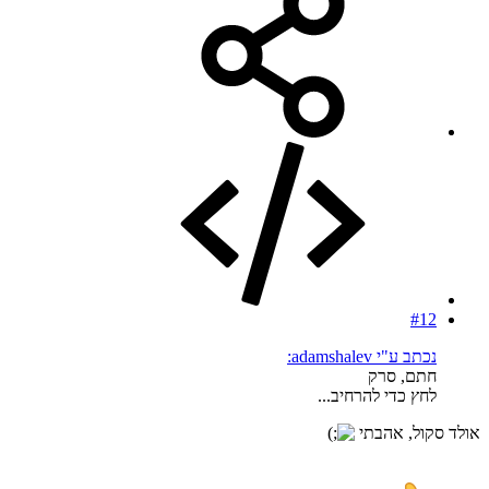
#12
נכתב ע"י adamshalev:
חתם, סרק
לחץ כדי להרחיב...
אולד סקול, אהבתי