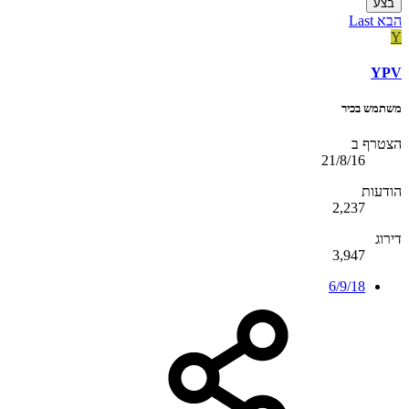
בצע
הבא
Last
Y
YPV
משתמש בכיר
הצטרף ב
21/8/16
הודעות
2,237
דירוג
3,947
6/9/18