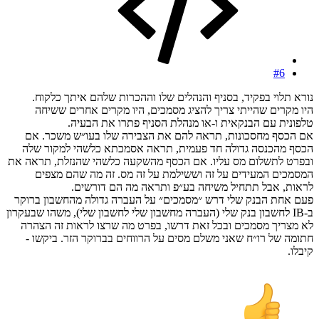
#6
נורא תלוי בפקיד, בסניף והנהלים שלו וההכרות שלהם איתך כלקוח.
היו מקרים שהייתי צריך להציג מסמכים, היו מקרים אחרים ששיחה
טלפונית עם הבנקאית ו-או מנהלת הסניף פתרו את הבעיה.
אם הכסף מחסכונות, תראה להם את הצבירה שלו בעו״ש משכר. אם
הכסף מהכנסה גדולה חד פעמית, תראה אסמכתא כלשהי למקור שלה
ובפרט לתשלום מס עליו. אם הכסף מהשקעה כלשהי שהנזלת, תראה את
המסמכים המעידים על זה וששילמת על זה מס. זה מה שהם מצפים
לראות, אבל תתחיל משיחה בע״פ ותראה מה הם דורשים.
פעם אחת הבנק שלי דרש ״מסמכים״ על העברה גדולה מהחשבון ברוקר
ב-IB לחשבון בנק שלי (העברה מחשבון שלי לחשבון שלי), משהו שבעקרון
לא מצריך מסמכים ובכל זאת דרשו, בפרט מה שרצו לראות זה הצהרה
חתומה של רו״ח שאני משלם מסים על הרווחים בברוקר הזר. ביקשו -
קיבלו.