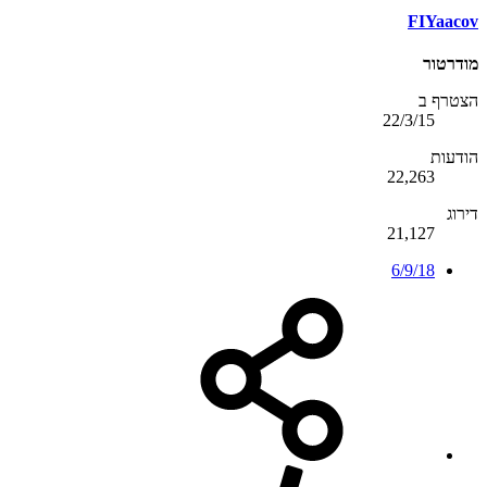
FIYaacov
מודרטור
הצטרף ב
22/3/15
הודעות
22,263
דירוג
21,127
6/9/18