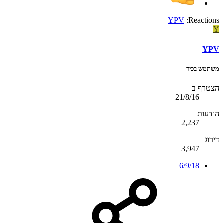
YPV
Reactions:
Y
YPV
משתמש בכיר
הצטרף ב
21/8/16
הודעות
2,237
דירוג
3,947
6/9/18