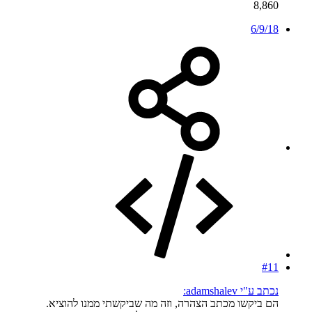
8,860
6/9/18
#11
נכתב ע"י adamshalev:
הם ביקשו מכתב הצהרה, וזה מה שביקשתי ממנו להוציא.