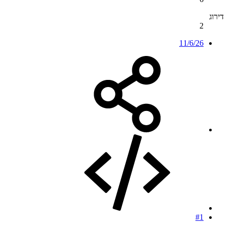
דירוג
2
11/6/26
#1