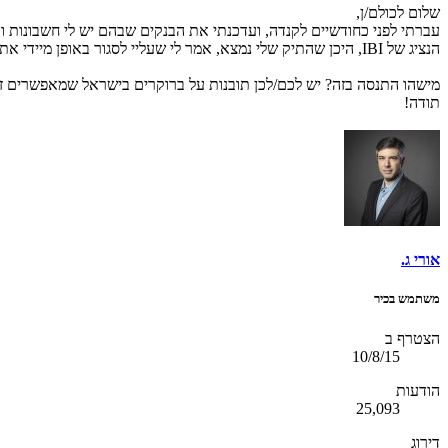
שלום לכולם/ן,
עברתי לפני כחודשיים לקנדה, ועדכנתי את הבנקים שבהם יש לי חשבונות 
הנציג של IBI, היכן שהתיק שלי נמצא, אמר לי שעליי לסגור באופן מיידי את התיק שלי כי הם לא נותנים שירות לתושבים שנמצאים בחו"ל (על אף שממשיך לשלם מיסים בארץ).
מישהו התנסה בזה? יש לכם/לכן תובנות על ברוקרים בישראל שמאפשרים ז
תודה!
אורי ג.
משתמש בכיר
הצטרף ב
10/8/15
הודעות
25,093
דירוג