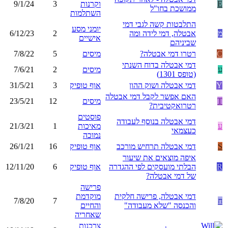
E
וקרנות
3
9/1/24
ממושכת בחו"ל
השתלמות
התלבטות קשה לגבי דמי
יומני מסע
מ
אבטלה, דמי לידה ומה
2
6/12/23
אישיים
שביניהם
C
רטרו דמי אבטלה?
מיסים
5
7/8/22
דמי אבטלה בדוח השנתי
ע
מיסים
2
7/6/21
(טופס 1301)
Y
דמי אבטלה ושוק ההון
אוף טופיק
3
31/5/21
האם אפשר לקבל דמי אבטלה
T
מיסים
12
23/5/21
רטרואקטיבית?
פוסטים
דמי אבטלה בנוסף לעבודה
ע
מאיכות
1
21/3/21
כעצמאי
נמוכה
S
דמי אבטלה תרחיש מורכב
אוף טופיק
16
26/1/21
איפה מוצאים את שיעור
R
הבלתי מועסקים לפי ההגדרה
אוף טופיק
6
12/11/20
של דמי אבטלה?
פרישה
דמי אבטלה, פרישה חלקית
מוקדמת
ח
7
7/8/20
והכנסה "שלא מעבודה"
והחיים
שאחריה
צרכנות