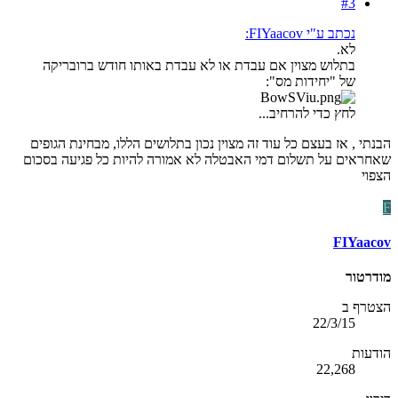
#3
נכתב ע"י FIYaacov:
לא.
בתלוש מצוין אם עבדת או לא עבדת באותו חודש ברובריקה
של "יחידות מס":
לחץ כדי להרחיב...
הבנתי , אז בעצם כל עוד זה מצוין נכון בתלושים הללו, מבחינת הגופים
שאחראים על תשלום דמי האבטלה לא אמורה להיות כל פגיעה בסכום
הצפוי
F
FIYaacov
מודרטור
הצטרף ב
22/3/15
הודעות
22,268