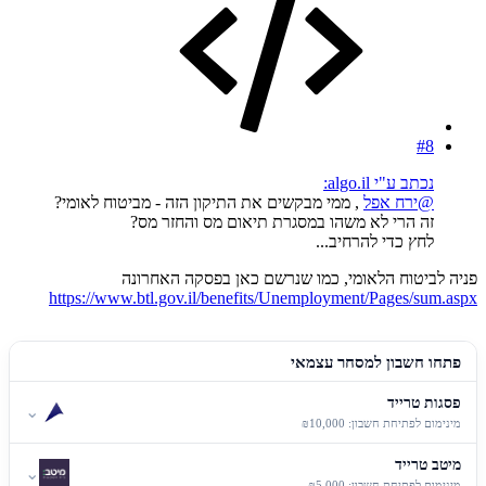
#8
נכתב ע"י algo.il:
@ירח אפל
, ממי מבקשים את התיקון הזה - מביטוח לאומי?
זה הרי לא משהו במסגרת תיאום מס והחזר מס?
לחץ כדי להרחיב...
פניה לביטוח הלאומי, כמו שנרשם כאן בפסקה האחרונה
https://www.btl.gov.il/benefits/Unemployment/Pages/sum.aspx
פתחו חשבון למסחר עצמאי
פסגות טרייד
⌄
מינימום לפתיחת חשבון: ₪10,000
מיטב טרייד
⌄
מינימום לפתיחת חשבון: ₪5,000