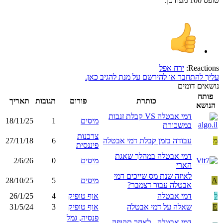
טופס 100 מעודכן.
Reactions:
ירח אפל
עליך להתחבר או להירשם על מנת להגיב כאן.
נושאים דומים
פותח
כותרת
פורום
תגובות
תאריך
הנושא
דמי אבטלה VS קבלת זנבות
מיסים
1
18/11/25
במשכורת
צרכנות
מ
עבודה בזמן קבלת דמי אבטלה
6
27/11/18
פיננסית
דמי אבטלה במהלך שאגת
מיסים
0
2/6/26
הארי
לאיזה שנת מס שייכים דמי
A
מיסים
5
28/10/25
אבטלה עבור דצמבר?
ל
דמי אבטלה
אוף טופיק
4
26/1/25
E
שאלה על דמי אבטלה
אוף טופיק
3
31/5/24
פנסיה, גמל
דמי אבטלה - לאחר תקופה