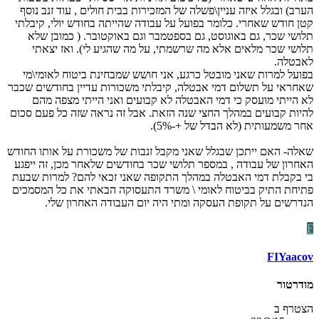
הערב) ובגלל איזה עניין\פשלה של המזכירות בבית חולים , עוד זנב נוסף
קטן חודש שאחרי. כלומר בפועל על עבודה שהייתה בחודש יולי, קיבלתי
תלושי שכר, גם באוגוסט, גם בספטמבר וגם באוקטובר. ( כמובן שלא
תלושי שכר מלאים אלא מה שרשמתי, על מה שהגיע לי). ואז יצאתי
לאבטלה.
בפועל למרות שאני מובטל כרגע, אני חושש שמבחינת ביטוח לאומי\מי
שאחראי על תשלום דמי אבטלה, קיבלתי משכורות עדיין בחודשים שכבר
לא הייתי מועסק כי דמי האבטלה לא קבועים ואני הייתי מצפה מהם
להיות קבועים במהלך החצי שנה הזאת. אבל זה נראה שזה כל פעם סכום
אחר משמעותית (לא הבדל של +-5%).
שאלה- האם ייתכן שבגלל שאני מקבל זנבות של משכורת על אותו החודש
האחרון של עבודה , במספר תלושי שכר בחודשים שלאחר מכן, זה ייפגע
בי בקבלת דמי האבטלה במהלך התקופה שאני זכאי להם? למרות שבעת
פתיחת התיק בביטוח לאומי \ משרד התעסוקה הבאתי את כל המסמכים
הנדרשים על תקופת העסקה ומתי היה יום העבודה האחרון שלי.
F
FIYaacov
מודרטור
הצטרף ב