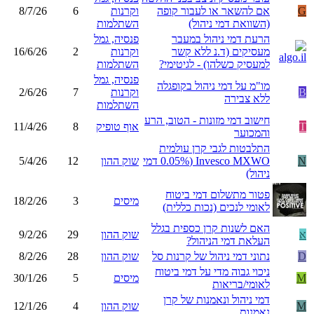
G
אם להשאר או לעבור קופה
וקרנות
6
8/7/26
(השוואת דמי ניהול)
השתלמות
הרעת דמי ניהול במעבר
פנסיה, גמל
מעסיקים (ד.נ ללא קשר
וקרנות
2
16/6/26
למעסיק כשלהו) - לגיטימי?
השתלמות
פנסיה, גמל
מו"מ על דמי ניהול בקופגלה
B
וקרנות
7
2/6/26
ללא צבירה
השתלמות
חישוב דמי מזונות - הטוב, הרע
T
אוף טופיק
8
11/4/26
והמכוער
התלבטות לגבי קרן עולמית
N
Invesco MXWO (0.05% דמי
שוק ההון
12
5/4/26
ניהול)
פטור מתשלום דמי ביטוח
מיסים
3
18/2/26
לאומי לנכים (נכות כללית)
האם לשנות קרן כספית בגלל
א
שוק ההון
29
9/2/26
העלאת דמי הניהול?
D
נתוני דמי ניהול של קרנות סל
שוק ההון
28
8/2/26
ניכוי גבוה מדי על דמי ביטוח
M
מיסים
5
30/1/26
לאומי/בריאות
דמי ניהול ונאמנות של קרן
M
שוק ההון
4
12/1/26
נאמנות