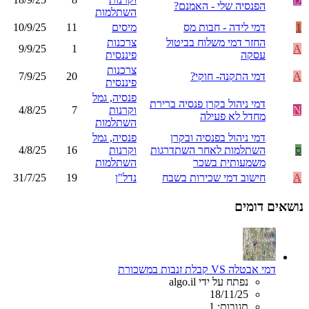
הפנסיה שלי - האמנם?
השתלמות
1
דמי לידה - חבות מס
מיסים
11
10/9/25
החזר דמי משלוח בביטול
צרכנות
9/9/25
1
A
עסקה
פיננסית
צרכנות
A
דמי התקנה- חוקי?
20
7/9/25
פיננסית
פנסיה, גמל
דמי ניהול בקרן פנסיה ברירת
N
וקרנות
7
4/8/25
מחדל לא פעילה
השתלמות
דמי ניהול בפנסיה ובקרן
פנסיה, גמל
ס
השתלמות לאחר השתדרגות
וקרנות
16
4/8/25
משמעותית בשכר
השתלמות
A
חישוב דמי שכירות בשבח
נדל"ן
19
31/7/25
נושאים דומים
דמי אבטלה VS קבלת זנבות במשכורת
נפתח על ידי algo.il
18/11/25
תגובות: 1