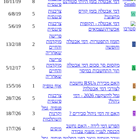
דמי אבטלה בזמן היותי סטודנט
8
10/11/19
פיננסית
דמי אבטלה בזמן קורס
צרכנות
6/8/19
5
W
מקצועי?
פיננסית
דמי אבטלה - תקופות
צרכנות
5/6/19
5
אכשרה\עצמאים
פיננסית
פרישה
תזמון התפטרות, דמי אבטלה
מוקדמת
13/2/18
2
B
וחופשה
והחיים
שאחריה
פרישה
מקסום סך סכום דמי אבטלה
מוקדמת
5/12/17
5
A
תוך התחשבות במיסוי
והחיים
שאחריה
האם מכירת RSUs נחשבת
ס
אוף טופיק
1
15/5/16
לצורכי דמי אבטלה?
גמל להשקעה 2026 - דמי
צרכנות
28/7/26
5
P
ניהול?
פיננסית
פנסיה, גמל
ה
האם זה דמי ניהול סבירים ?
וקרנות
3
18/7/26
השתלמות
הפרש דמי לידה - האם נחשב
מ
מיסים
4
17/7/26
הכנסה לעניין מענק עבודה
עובר מעסיק וניצב בפני החלטה
פנסיה, גמל