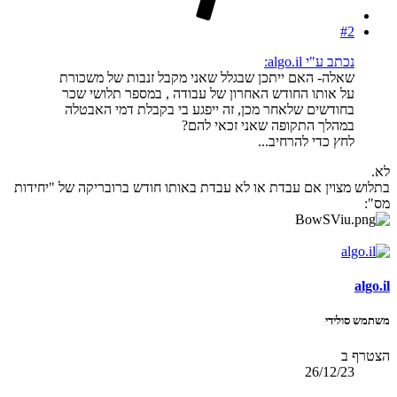
#2
נכתב ע"י algo.il:
שאלה- האם ייתכן שבגלל שאני מקבל זנבות של משכורת
על אותו החודש האחרון של עבודה , במספר תלושי שכר
בחודשים שלאחר מכן, זה ייפגע בי בקבלת דמי האבטלה
במהלך התקופה שאני זכאי להם?
לחץ כדי להרחיב...
לא.
בתלוש מצוין אם עבדת או לא עבדת באותו חודש ברובריקה של "יחידות
מס":
algo.il
משתמש סולידי
הצטרף ב
26/12/23