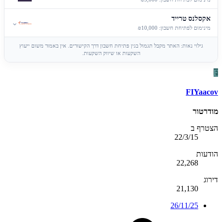
אקסלנס טרייד
⌄
מינימום לפתיחת חשבון: ₪10,000
גילוי נאות: האתר מקבל תגמול בגין פתיחת חשבון דרך הקישורים. אין באמור משום ייעוץ
השקעות או שיווק השקעות.
F
FIYaacov
מודרטור
הצטרף ב
22/3/15
הודעות
22,268
דירוג
21,130
26/11/25