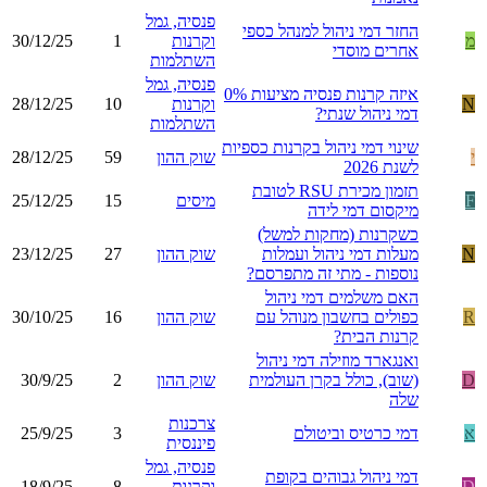
פנסיה, גמל
החזר דמי ניהול למנהל כספי
מ
וקרנות
1
30/12/25
אחרים מוסדי
השתלמות
פנסיה, גמל
איזה קרנות פנסיה מציעות 0%
N
וקרנות
10
28/12/25
דמי ניהול שנתי?
השתלמות
שינוי דמי ניהול בקרנות כספיות
י
שוק ההון
59
28/12/25
לשנת 2026
תזמון מכירת RSU לטובת
F
מיסים
15
25/12/25
מיקסום דמי לידה
כשקרנות (מחקות למשל)
N
מעלות דמי ניהול ועמלות
שוק ההון
27
23/12/25
נוספות - מתי זה מתפרסם?
האם משלמים דמי ניהול
R
כפולים בחשבון מנוהל עם
שוק ההון
16
30/10/25
קרנות הבית?
ואנגארד מוזילה דמי ניהול
D
(שוב), כולל בקרן העולמית
שוק ההון
2
30/9/25
שלה
צרכנות
א
דמי כרטיס וביטולם
3
25/9/25
פיננסית
פנסיה, גמל
דמי ניהול גבוהים בקופת
D
וקרנות
8
18/9/25