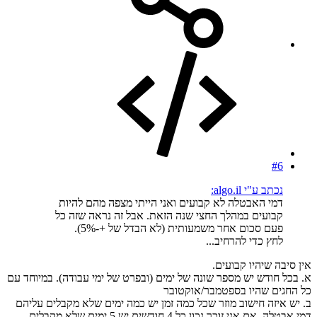
#6
נכתב ע"י algo.il:
דמי האבטלה לא קבועים ואני הייתי מצפה מהם להיות
קבועים במהלך החצי שנה הזאת. אבל זה נראה שזה כל
פעם סכום אחר משמעותית (לא הבדל של +-5%).
לחץ כדי להרחיב...
אין סיבה שיהיו קבועים.
א. בכל חודש יש מספר שונה של ימים (ובפרט של ימי עבודה). במיוחד עם
כל החגים שהיו בספטמבר/אוקטובר
ב. יש איזה חישוב מוזר שכל כמה זמן יש כמה ימים שלא מקבלים עליהם
דמי אבטלה. אם אני זוכר נכון כל 4 חודשים יש 5 ימים שלא מקבלים