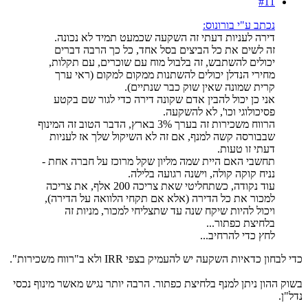
#11
נכתב ע"י בורונוס:
דירה לעניות דעתי זה השקעה שכמעט תמיד לא נכונה.
זה לשים את כל הביצים בסל אחד, כל כך הרבה דברים
יכולים להשתבש, זה בלבול מוח עם שוכרים, עם תקלות,
מחירי הנדלן יכולים להשתנות ממקום למקום (ראי ערך
קרית שמונה שאין שוק כבר שנתיים).
אני כן יכול להבין אדם שקונה דירה כדי לגור שם בקטע
פסיכולוגי וכו', לא להשקעה.
הרווח משכירות זה בערך 3% בארץ, הדבר הטוב זה המינוף
שבבורסה קשה למנף, אם זה לא השיקול שלך אז לעניות
דעתי זו טעות.
תחשבי האם היית שמה מליון שקל מרוכז על חברה אחת -
נניח קוקה קולה, וישנה רגועה בלילה.
עוד נקודה, כשתחליטי שאת צריכה 200 אלף, את צריכה
למכור את כל הדירה (אלא אם תקחי הלוואה על הדירה),
ויכול להיות שיקח שנה עד שתצליחי למכור, מניות זה
בלחיצת כפתור...
לחץ כדי להרחיב...
כדי לבחון כדאיות השקעה יש להעמיק בצפי IRR ולא ב"רווח משכירות".
בשוק ההון ניתן למנף בלחיצת כפתור. הרבה יותר נגיש מאשר מינוף נכסי
נדל"ן.