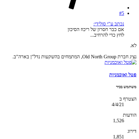
#5
נכתב ע"י סולידי:
אם כבר חסרון של ריכוז הסיכון
לחץ כדי להרחיב...
לא.
נציג חברת Old North Group, המתמחים בהשקעות נדל"ן בארה"ב.
פטל ואוכמניות
משתמש בכיר
הצטרף ב
4/4/21
הודעות
1,526
דירוג
1,851