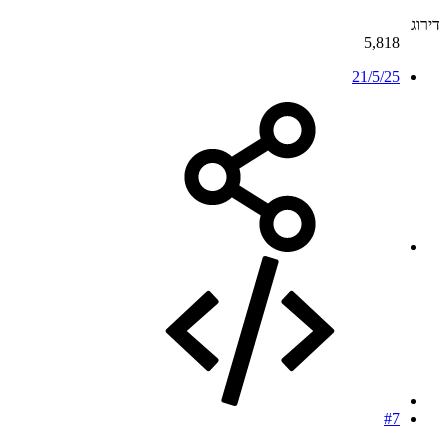
דירוג
5,818
21/5/25
#7