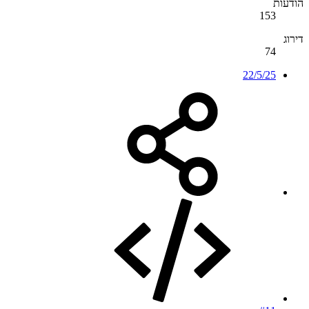
הודעות
153
דירוג
74
22/5/25