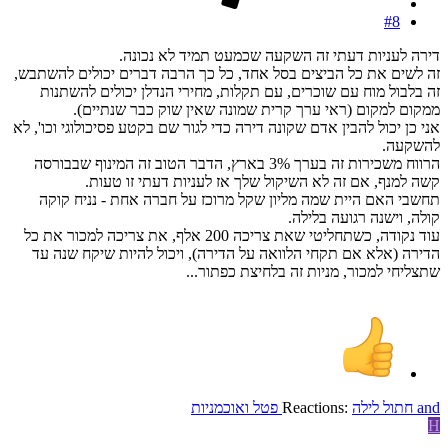
#8
דירה לעניות דעתי זה השקעה שכמעט תמיד לא נכונה.
זה לשים את כל הביצים בסל אחד, כל כך הרבה דברים יכולים להשתבש,
זה בלבול מוח עם שוכרים, עם תקלות, מחירי הנדלן יכולים להשתנות
ממקום למקום (ראי ערך קרית שמונה שאין שוק כבר שנתיים).
אני כן יכול להבין אדם שקונה דירה כדי לגור שם בקטע פסיכולוגי וכו', לא
להשקעה.
הרווח משכירות זה בערך 3% בארץ, הדבר הטוב זה המינוף שבבורסה
קשה למנף, אם זה לא השיקול שלך אז לעניות דעתי זו טעות.
תחשבי האם היית שמה מליון שקל מרוכז על חברה אחת - נניח קוקה
קולה, וישנה רגועה בלילה.
עוד נקודה, כשתחליטי שאת צריכה 200 אלף, את צריכה למכור את כל
הדירה (אלא אם תקחי הלוואה על הדירה), ויכול להיות שיקח שנה עד
שתצליחי למכור, מניות זה בלחיצת כפתור...
and
חתול לילה
Reactions:
פטל ואוכמניות
H