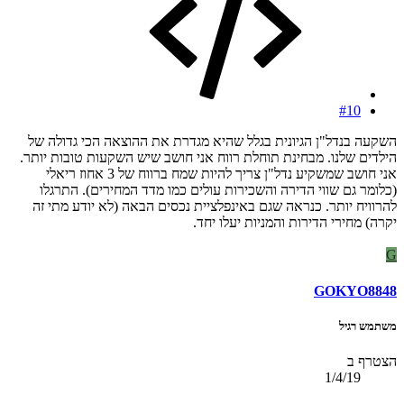
#10
השקעה בנדל"ן הגיונית בגלל שהיא מגדרת את ההוצאה הכי גדולה של
הילדים שלנו. מבחינת תוחלת רווח אני חושב שיש השקעות טובות יותר.
אני חושב שמשקיע נדל"ן צריך להיות שמח ברווח של 3 אחוז ריאלי
(כלומר גם שווי הדירה והשכירות עולים כמו מדד המחירים). התרגלו
להרוויח יותר. כנראה שגם באינפלציית נכסים הבאה (לא יודע מתי זה
יקרה) מחירי הדירות והמניות יעלו יחד.
G
GOKYO8848
משתמש רגיל
הצטרף ב
1/4/19