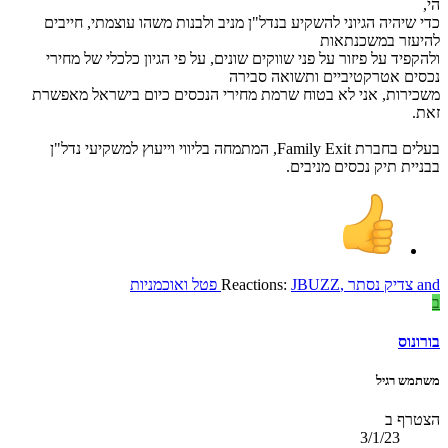
הי,
כדי שיהיה הגיוני להשקיע בנדל"ן מניב ולבנות משהו עוצמתי, חייבים
להיעזר במשכנתאות
ולהקפיד על פיזור על פני שווקים שונים, על פי הגיון כלכלי של מחירי
נכסים אטרקטיביים ותשואה סבירה
משכירות, אני לא בטוח שרמת מחירי הנכסים כיום בישראל מאפשרת
זאת.
בעלים בחברת Family Exit, המתמחה בליווי וייעוץ למשקיעי נדל"ן
בבניית תיק נכסים מניבים.
and
צדיק נסתר
,
JBUZZ
Reactions:
פטל ואוכמניות
ב
בורונוס
משתמש רגיל
הצטרף ב
3/1/23