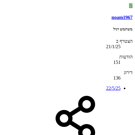
N
noam1967
משתמש רגיל
הצטרף ב
21/1/25
הודעות
151
דירוג
136
22/5/25