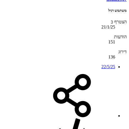
משתמש רגיל
הצטרף ב
21/1/25
הודעות
151
דירוג
136
22/5/25