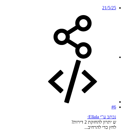
21/5/25
#6
נכתב ע"י Ellala:
ש יתרון להחזקת 2 דירות?
לחץ כדי להרחיב...