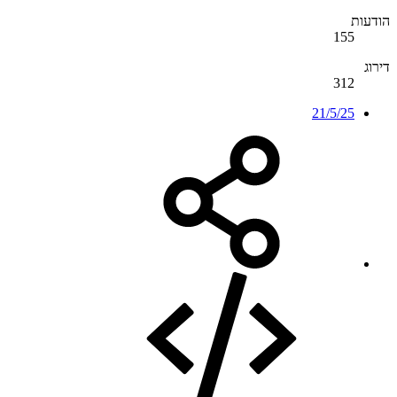
הודעות
155
דירוג
312
21/5/25