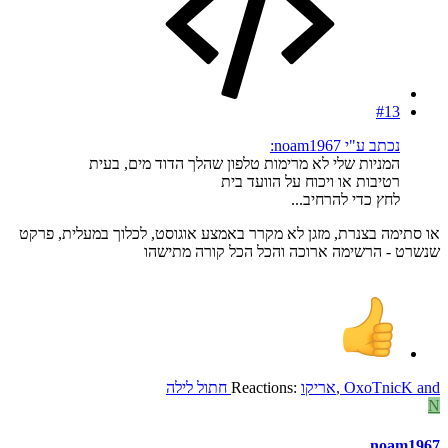
#13
נכתב ע"י noam1967:
המניות שלי לא מרימות טלפון שהלך הדוד מים, בעית
רטיבות או ויכוח על הוועד בית
לחץ כדי להרחיב...
או סתימה בצנרת, מזגן לא מקרר באמצע אוגוסט, לכלוך במעלית, פרקט
שנשרט - הרשימה ארוכה והכל הכל קורה מתישהו
and
OxoTnicK
,
אריקו
Reactions:
חתול לילה
N
noam1967