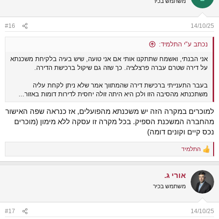
משתמש בכיר
#16
14/10/25
נכתב ע"י התלמיד:
אני הבנתי, ואשמח שתתקנו אותי אם אני טועה, שיש בעיה בלקיחת משכנתא
על דירה שטרם עברה פרצלציה. כך שזה גם שיקול ברכישת הדירה.
בעבר התענייתי ברכישת דירה שהמתווך אמר שלא ניתן לקחת עליה
משתכנתא מהסיבה הזו ולכן היא היתה זולה יחסית לדירות דומות באזור...
למוכרים במקרה הזה יש משכנתא מהפועלים, אז כנראה שפה האישור
מהחברה המשכנת הספיק. בכל מקרה זו עסקה ללא מימון (מוכרים
נכס קיים וקונים דומה)
התלמיד
R
e
a
אורי ג.
c
t
משתמש בכיר
i
o
n
#17
14/10/25
s