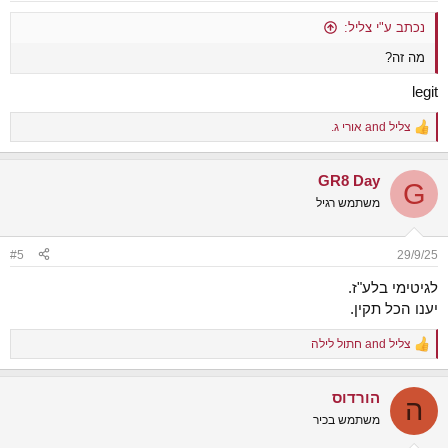
נכתב ע"י צליל:
מה זה?
legit
צליל
and
אורי ג.
R
e
a
GR8 Day
c
G
t
משתמש רגיל
i
o
n
#5
29/9/25
s
:
לגיטימי בלע"ז.
יענו הכל תקין.
צליל
and
חתול לילה
R
e
a
הורדוס
c
ה
t
משתמש בכיר
i
o