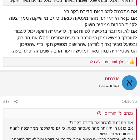
זה אומר. אבל הבנתי שכל השכונה באותה בעיה, כולל בניינים מאוד ותיקים
את מתכננת למכור את הדירה בקרוב?
אם כן אז הייתי יותר נזהר מעסקה כזאת, כי גם מי שיקנה ממך יצפה
לקנות בפחות ממחיר השוק.
אם לא, ומדובר ברכישה לטווח ארוך, לדעתי זה דווקא יכול לעבוד
לטובתך במשא ומתן כי הרבה רוכשים אחרים יפסלו את הדירה,
ובפועל סביר (צריך לוודא) שהרישום מספיק תקין כדי שהסיכון
המשפטי יהיה נמוך מאוד ומתישהו עוד הרבה שנים זה יפתר בעה.
בן מלך
and
נעם בלה בלה
R
e
a
ארנטס
c
א
t
משתמש בכיר
i
o
n
#13
14/10/25
s
:
נכתב ע"י הורדוס:
את מתכננת למכור את הדירה בקרוב?
אם כן אז הייתי יותר נזהר מעסקה כזאת, כי גם מי שיקנה ממך יצפה לקנות
בפחות ממחיר השוק.
אם לא, ומדובר ברכישה לטווח ארוך, לדעתי זה דווקא יכול לעבוד לטובתך