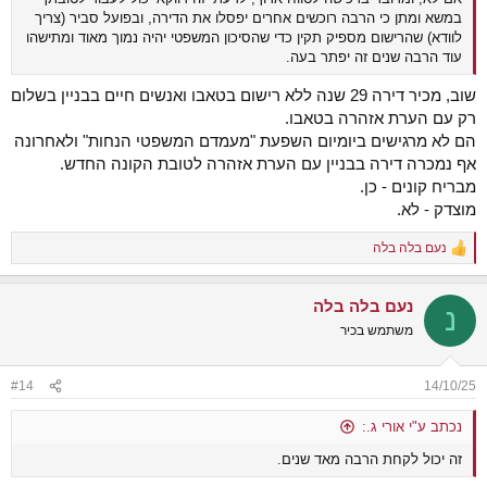
במשא ומתן כי הרבה רוכשים אחרים יפסלו את הדירה, ובפועל סביר (צריך
לוודא) שהרישום מספיק תקין כדי שהסיכון המשפטי יהיה נמוך מאוד ומתישהו
עוד הרבה שנים זה יפתר בעה.
שוב, מכיר דירה 29 שנה ללא רישום בטאבו ואנשים חיים בבניין בשלום
רק עם הערת אזהרה בטאבו.
הם לא מרגישים ביומיום השפעת "מעמדם המשפטי הנחות" ולאחרונה
אף נמכרה דירה בבניין עם הערת אזהרה לטובת הקונה החדש.
מבריח קונים - כן.
מוצדק - לא.
נעם בלה בלה
R
e
a
נעם בלה בלה
c
נ
t
משתמש בכיר
i
o
n
#14
14/10/25
s
:
נכתב ע"י אורי ג.:
זה יכול לקחת הרבה מאד שנים.