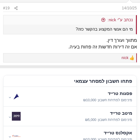
o
n
#19
14/10/25
s
:
נכתב ע"י nick:
מי הם אנשי המקצוע בהקשר כזה?
מתווך ועורך דין.
אם זה דירות חדשות זה פחות בעיה.
nick
R
e
a
c
t
פתחו חשבון למסחר עצמאי
i
o
פסגות טרייד
n
⌄
s
מינימום לפתיחת חשבון: ₪10,000
:
מיטב טרייד
⌄
מינימום לפתיחת חשבון: ₪5,000
אקסלנס טרייד
⌄
מינימום לפתיחת חשבון: ₪10,000