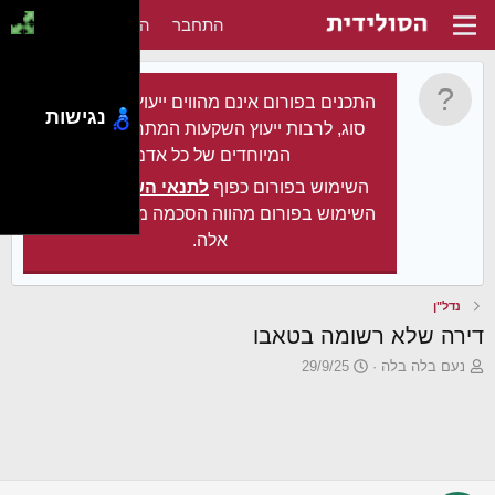
התחבר
הירשם
התכנים בפורום אינם מהווים ייעוץ מקצועי מכל
נגישות
סוג, לרבות ייעוץ השקעות המתחשב בצרכיו
המיוחדים של כל אדם.
השימוש בפורום כפוף
לתנאי השימוש
. עצם
השימוש בפורום מהווה הסכמה מלאה לתנאים
אלה.
נדל"ן
דירה שלא רשומה בטאבו
פ
פ
נעם בלה בלה
29/9/25
ו
ו
ת
ר
ח
ס
ה
ם
נ
ב
ו
ת