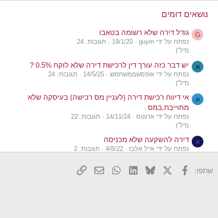
נושאים דומים
גודל דירה שלא רשומה בטאבו
G
נפתח על ידי guym
19/1/20
תגובות: 24
נדל"ן
יש דבר כזה עורך דין לרכישת דירה שלא לוקח 0.5% ?
א
נפתח על ידי אופסשםמשתמש
14/5/25
תגובות: 24
נדל"ן
אי דיווח רכישת דירה (לעניין מס רכישה) בעיסקה שלא
א
מחוייבת.במס
נפתח על ידי ארנטס
14/11/24
תגובות: 22
נדל"ן
דירה להשקעה שלא מכניסה
א
נפתח על ידי אייל אלבז
4/8/22
תגובות: 2
נדל"ן
X
פייסבוק
Bluesky
LinkedIn
WhatsApp
דואר אלקטרוני
הוסף קישור
שתפו:
האם יש מס רכישה על אירוע גביית דירה משועבדת בגין
Z
מלווה שלא נפרע?
נפתח על ידי zeev
16/7/21
תגובות: 0
נדל"ן
האם יש מס רכישה על אירוע גביית דירה משועבדת בגין
Z