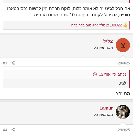
אם הכל לג'יט זה לא אומר כלום, לוקח הרבה זמן לרשום נכס בטאבו
סופית, זה יכול לקחת בכיף גם 10 שנים מתום הבנייה.
JBUZZ
,
בן מלך
and
נעם בלה בלה
R
e
a
צליל
c
צ
t
משתמש רגיל
i
o
n
#3
29/9/25
s
:
נכתב ע"י אורי ג.:
לג'יט
מה זה?
Lamur
משתמש רגיל
#4
29/9/25