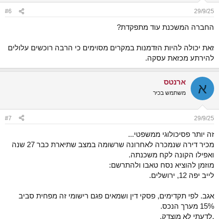
n
#6
29/9/25
s
:
החברה המשכנת עוד מתפקדת?
זאת יכולה להיות הזדמנות במקרים מסוימים כי הרבה רוכשים עלולים
להירתע מכזאת עסקה.
ארנטס
א
משתמש בכיר
#7
29/9/25
זה יותר פסיכולוגי ממשפטי...
מכיר דירה שנמכרה לאחרונה שרשומה במצב שתיארת כבר 27 שנה
ואפילו הקונה לקח משכנתה.
מוזמן להוציא נסח טאבו ולהתרשם:
לייב יפה 12, ירושלים.
אגב. לפי תקדימים, פסקי דין ושמאים פגם רישומי זה מפחית סביב
15% מערך הנכס.
.לדעתי לא מוצדק.