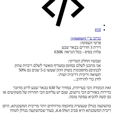
#10
נכתב ע"י yotamavi:
פרטי העסקה:
דירת 3 חדרים בבאר שבע
עלות בסיס - ככל הנראה 630K
ועכשיו החלק הטריקי:
אני מתכנן לשלם במזומן (מעדיף מאשר לשלם ריביות עתק
לבנקים) מחסכונות בשוק ההון שעשו ב-5 שנים גם 50%
תשואה וריבית דריבית ושות׳.
לחץ כדי להרחיב...
זאת הנקודה הכי בעייתית, במחיר של 630 בבאר שבע לרוב מדובר
בדירות באזורים הכי גרועים, שגם יש עליהם הכי תחרות של משקיעים אז
גם קשה להביא עסקה טובה.
בהשקעה בנדלן שנעשית בחוכמה מרוויחים יותר מריבית המשכנתא, היום
ריבית המשכנתא היא סביב ה4.4-5%, בעוד שבהשקעה בנדלן לטווח