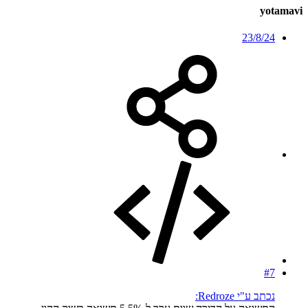
yotamavi
23/8/24
#7
נכתב ע"י Redroze: