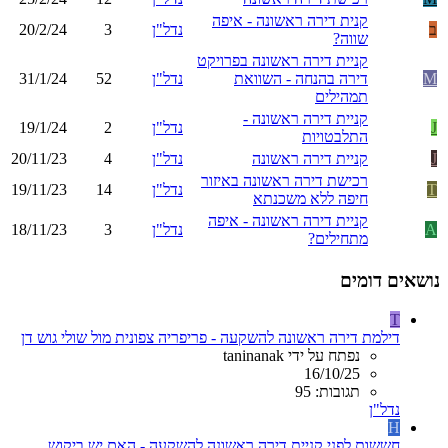
קנית דירה ראשונה - איפה
ב
נדל"ן
3
20/2/24
שווה?
קניית דירה ראשונה בפרויקט
M
דירה בהנחה - השוואת
נדל"ן
52
31/1/24
תמהילים
קניית דירה ראשונה -
J
נדל"ן
2
19/1/24
התלבטויות
J
קניית דירה ראשונה
נדל"ן
4
20/11/23
רכישת דירה ראשונה באיזור
T
נדל"ן
14
19/11/23
חיפה ללא משכנתא
קניית דירה ראשונה - איפה
A
נדל"ן
3
18/11/23
מתחילים?
נושאים דומים
T
דילמת דירה ראשונה להשקעה - פריפריה צפונית מול שולי גוש דן
נפתח על ידי taninanak
16/10/25
תגובות: 95
נדל"ן
H
חששות לפני קניית דירה ראשונה להשקעה - האם יש ביקוש