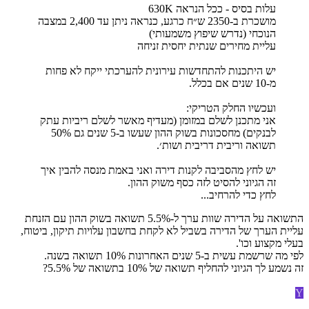
עלות בסיס - ככל הנראה 630K
מושכרת ב-2350 ש״ח כרגע, כנראה ניתן עד 2,400 במצבה
הנוכחי (נדרש שיפוץ משמעותי)
עליית מחירים שנתית יחסית זניחה
יש היתכנות להתחדשות עירונית להערכתי ייקח לא פחות
מ-10 שנים אם בכלל.
ועכשיו החלק הטריקי:
אני מתכנן לשלם במזומן (מעדיף מאשר לשלם ריביות עתק
לבנקים) מחסכונות בשוק ההון שעשו ב-5 שנים גם 50%
תשואה וריבית דריבית ושות׳.
יש לחץ מהסביבה לקנות דירה ואני באמת מנסה להבין איך
זה הגיוני להסיט לזה כסף משוק ההון.
לחץ כדי להרחיב...
התשואה על הדירה שוות ערך ל-5.5% תשואה בשוק ההון עם הזנחת
עליית הערך של הדירה בשביל לא לקחת בחשבון עלויות תיקון, ביטוח,
בעלי מקצוע וכו'.
לפי מה שרשמת עשית ב-5 שנים האחרונות 10% תשואה בשנה.
זה נשמע לך הגיוני להחליף תשואה של 10% בתשואה של 5.5%?
Y