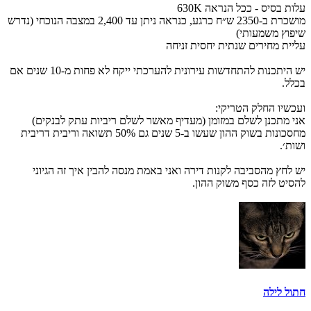
עלות בסיס - ככל הנראה 630K
מושכרת ב-2350 ש״ח כרגע, כנראה ניתן עד 2,400 במצבה הנוכחי (נדרש
שיפוץ משמעותי)
עליית מחירים שנתית יחסית זניחה
יש היתכנות להתחדשות עירונית להערכתי ייקח לא פחות מ-10 שנים אם
בכלל.
ועכשיו החלק הטריקי:
אני מתכנן לשלם במזומן (מעדיף מאשר לשלם ריביות עתק לבנקים)
מחסכונות בשוק ההון שעשו ב-5 שנים גם 50% תשואה וריבית דריבית
ושות׳.
יש לחץ מהסביבה לקנות דירה ואני באמת מנסה להבין איך זה הגיוני
להסיט לזה כסף משוק ההון.
חתול לילה