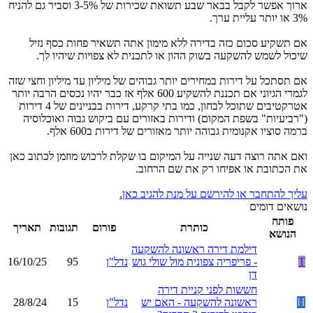
ארוך אפשר לקבל בבאר שבע תשואת שכירות של 3-5% וסביר גם להניח
3% או יותר עליית ערך.
אם תשקיע סכום כזה בדירה ללא מימון אתה תשאיר פחות כסף נזיל
שיכול לשמש להשקעה בשוק ההון או לתכנית לא צפויות שיהיו לך.
אם תסתכל על דירות במחירים יותר גבוהים של מיליון עד מיליון וחצי שזה
לגמרי הגיוני אם תכננת להשקיע 600 אלף אז כבר יהיו נכסים הרבה יותר
אטרקטיבים שתוכל לבחון, כמו בתי קרקע, דירות בבניינים של 4 דירות
("רביעיות" בשפת המקום) ודירות באזורים עם ביקוש גבוה ואוכלוסיה
ברמה סוציו אקנומית גבוהה יותר מאזורים של דירות ב600 אלף.
ואם אתה רוצה דעה שנייה על המיקום בו שקלת לרכוש מוזמן לכתוב כאן
את הכתובת או אפיחו רק את שם הרחוב.
עליך להתחבר או להירשם על מנת להגיב כאן.
נושאים דומים
פותח
כותרת
פורום
תגובות
תאריך
הנושא
דילמת דירה ראשונה להשקעה
T
- פריפריה צפונית מול שולי גוש
נדל"ן
95
16/10/25
דן
חששות לפני קניית דירה
H
ראשונה להשקעה - האם יש
נדל"ן
15
28/8/24