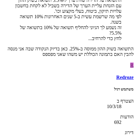
התשואה על הדירה שוות ערך ל-5.5% תשואה בשוק ההון
עם הזנחת עליית הערך של הדירה בשביל לא לקחת בחשבון
עלויות תיקון, ביטוח, בעלי מקצוע וכו'.
לפי מה שרשמת עשית ב-5 שנים האחרונות 10% תשואה
בשנה.
זה נשמע לך הגיוני להחליף תשואה של 10% בתשואה של
5.5%?
לחץ כדי להרחיב...
התשואה בשוק ההון ממוסה ב-25%. כאן בדיוק הנקודה שבה אני מנסה
להבין האם בתמונה הכוללת יש משהו שאני מפספס
R
Redroze
משתמש רגיל
הצטרף ב
10/3/18
הודעות
692
דירוג