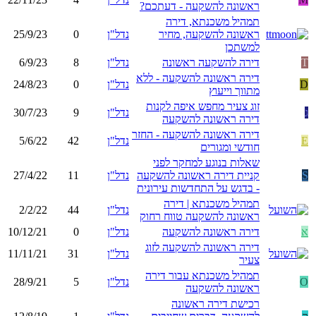
ראשונה להשקעה - דעתכם?
תמהיל משכנתא, דירה
ראשונה להשקעה, מחיר
נדל"ן
0
25/9/23
למשתכן
T
דירה להשקעה ראשונה
נדל"ן
8
6/9/23
דירה ראשונה להשקעה - ללא
D
נדל"ן
0
24/8/23
מתווך וייעוץ
זוג צעיר מחפש איפה לקנות
ג
נדל"ן
9
30/7/23
דירה ראשונה להשקעה
דירה ראשונה להשקעה - החזר
E
נדל"ן
42
5/6/22
חודשי ומגורים
שאלות בנוגע למחקר לפני
S
קניית דירה ראשונה להשקעה
נדל"ן
11
27/4/22
- בדגש על התחדשות עירונית
תמהיל משכנתא | דירה
נדל"ן
44
2/2/22
ראשונה להשקעה טווח רחוק
א
דירה ראשונה להשקעה
נדל"ן
0
10/12/21
דירה ראשונה להשקעה לזוג
נדל"ן
31
11/11/21
צעיר
תמהיל משכנתא עבור דירה
O
נדל"ן
5
28/9/21
ראשונה להשקעה
רכישת דירה ראשונה