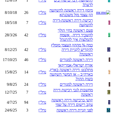
ק
להשקעה, דברים שחייבים
נדל"ן
1
12/8/19
לדעת?
מימון דירה ראשונה להשקעה
נדל"ן
26
8/10/18
הון עצמי מול משכנתא
רכישת דירה ראשונה-דירה
ל
נדל"ן
7
18/5/18
להשקעה
פעם ראשונה בחיי הולך
ב
להשכיר דירה , אשמח
נדל"ן
42
28/3/26
להמלצות איך להתנהל
כמה % מההון העצמי מומלץ
D
להקדיש לקניית דירה
נדל"ן
42
8/12/25
ראשונה?
J
דירה ראשונה למגורים
נדל"ן
46
17/10/25
אזרח ישראלי-אמריקאי
מתלבט: דירה ראשונה בארץ,
ל
נדל"ן
14
15/8/25
בארה״ב – או המשך השקעה
בשוק ההון?
J
דירה ראשונה למגורים
נדל"ן
24
9/8/25
מחשבות לגבי רכישת דירה
C
נדל"ן
7
12/7/25
ראשונה
קושי ברכישה דירה ראשונה
ד
נדל"ן
94
4/7/25
עקב רישום דירה על שמי
M
לפני קניית דירה ראשונה
נדל"ן
3
24/6/25