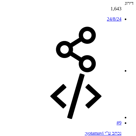
דירוג
1,643
24/8/24
#9
נכתב ע"י yotamavi: