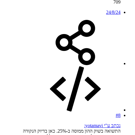
709
24/8/24
#8
נכתב ע"י yotamavi:
התשואה בשוק ההון ממוסה ב-25%. כאן בדיוק הנקודה