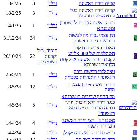
C
קניית דירה ראשונה
נדל"ן
3
8/4/25
קניית דירה ראשונה בגיל
נדל"ן
3
18/2/25
פנסיה -מה הפגיעה?
דירה ראשונה (מחיר למשתכן)
ס
נדל"ן
1
14/1/25
ומשכנתא
הון עצמי גבוה מה לעשות
ע
נדל"ן
34
31/12/24
ברכישת דירה ראשונה
האם כדאי לפתוח קרן
פנסיה, גמל
השתלמות של 380 אל"ש
S
וקרנות
22
26/10/24
לקנית דירה ראשונה או לקחת
השתלמות
הלוואה/משכנתא
עצה לגבי רכישת דירה
G
נדל"ן
1
25/5/24
ראשונה / התנהלות כלכלית
דירה ראשונה- הון עצמי+
M
נדל"ן
12
8/5/24
מתנה
מה ההגיון שריבית במשכנתא
כנגד דירה ללא חובות, יותר
נדל"ן
5
4/5/24
גבוהה מריבית במשכנתא
ראשונה?
משכנתא - חצי דירה ראשונה
ח
נדל"ן
4
14/4/24
וחצי דירה שניה
L
רכישת דירה ראשונה מקבלן
נדל"ן
4
4/4/24
M
רכישת דירה ראשונה
נדל"ן
12
25/2/24