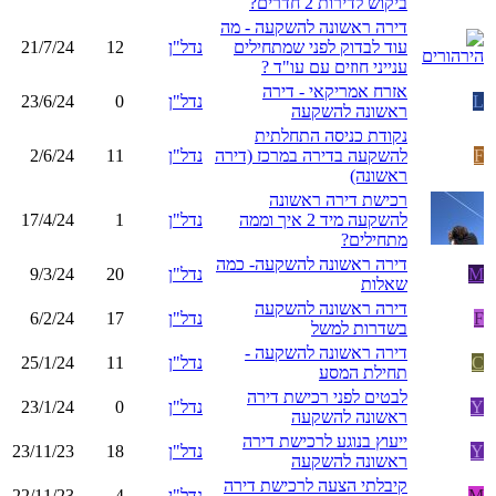
ביקוש לדירות 2 חדרים?
דירה ראשונה להשקעה - מה
עוד לבדוק לפני שמתחילים
נדל"ן
12
21/7/24
ענייני חוזים עם עו"ד ?
אזרח אמריקאי - דירה
L
נדל"ן
0
23/6/24
ראשונה להשקעה
נקודת כניסה התחלתית
F
להשקעה בדירה במרכז (דירה
נדל"ן
11
2/6/24
ראשונה)
רכישת דירה ראשונה
להשקעה מיד 2 איך וממה
נדל"ן
1
17/4/24
מתחילים?
דירה ראשונה להשקעה- כמה
M
נדל"ן
20
9/3/24
שאלות
דירה ראשונה להשקעה
F
נדל"ן
17
6/2/24
בשדרות למשל
דירה ראשונה להשקעה -
C
נדל"ן
11
25/1/24
תחילת המסע
לבטים לפני רכישת דירה
Y
נדל"ן
0
23/1/24
ראשונה להשקעה
ייעוץ בנוגע לרכישת דירה
Y
נדל"ן
18
23/11/23
ראשונה להשקעה
קיבלתי הצעה לרכישת דירה
M
נדל"ן
4
22/11/23