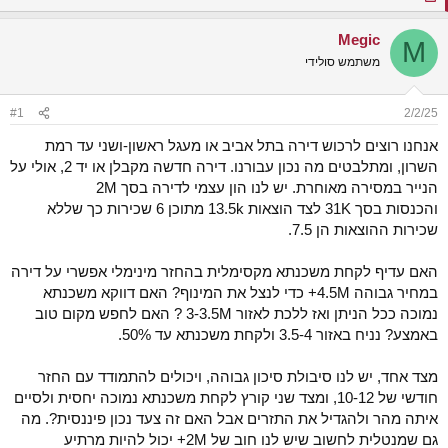
ש
א
א
ר
Megic
M
י
משתמש סולידי
ך
#1
2/2/25
אנחנו רוצים לרכוש דירה בתל אביב או מעגל ראשון-ושני עד רמת
השרון, ומתלבטים מה נכון עבורנו. דירה חדשה מקבלן או יד 2, אולי על
הנייר במסירה מאוחרת. יש לנו הון עצמי לדירה בסך 2M
והכנסות בסך 31K לצד הוצאות 13.5k מתוכן 6 שכירות כך שללא
שכירות ההוצאות הן 7.5.
האם עדיף לקחת משכנתא מקסימלית בהחזר מינימלי אפשרי על דירה
במחיר גבוהה 4.5M+ כדי לנצל את המינוף? האם דווקא משכנתא
נמוכה ככל הניתן ואז ללכת לאזור 3-3.5M ? האם לחפש מקום טוב
באמצע? נניח באזור 3.5-4 ולקחת משכנתא עד 50%.
מצד אחד, יש לנו סיבולת סיכון גבוהה, ויכולים להתמודד עם החזר
חודשי של 10-12, ומצד שני קורץ לקחת משכנתא נמוכה יחסית ולסיים
איתה מהר ולהגדיל את התזרים אבל האם זה צעד נכון פיננסית?. מה
גם שמנטלית לחשוב שיש לנו חוב של 2M+ יכול להיות מרתיע