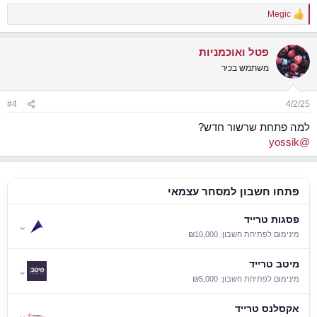
איזה שאלות אנחנו צריכים לשאול את עצמנו כדי להתקדם?
Megic
R
e
a
פטל ואוכמניות
c
t
משתמש בכיר
i
o
n
#4
4/2/25
s
:
למה פתחת שרשור חדש?
@yossik
פתחו חשבון למסחר עצמאי
פסגות טרייד
⌄
מינימום לפתיחת חשבון: ₪10,000
מיטב טרייד
⌄
מינימום לפתיחת חשבון: ₪5,000
אקסלנס טרייד
⌄