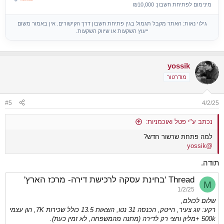
מינימום לפתיחת חשבון: ₪10,000
גילוי נאות: האתר מקבל תגמול בגין פתיחת חשבון דרך הקישורים. אין באמור משום
ייעוץ השקעות או שיווק השקעות.
yossik
מודרטור
#5
4/2/25
נכתב ע"י פטל ואוכמניות:
למה פתחת שרשור חדש?
@yossik
תודה.
Thread 'בחינת עסקה לרכישת דירה- מרכז הארץ'
M
1/2/25
שלום לכולם,
רקע: זוג צעיר, הייטק, הכנסה 31 נטו, הוצאות 13.5 כולל שכירות 7K, הון עצמי
500k +מליון וחצי רק לדירה (מתנה מהמשפחה, לא זמין כעת).