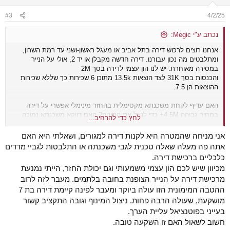
#3
4/2/25
נכתב ע"י Megic:
אנחנו רוצים לרכוש דירה בתל אביב או מעגל ראשון-ושני עד רמת השרון,
ומתלבטים מה נכון עבורנו. דירה חדשה מקבלן או יד 2, אולי על הנייר
במסירה מאוחרת. יש לנו הון עצמי לדירה בסך 2M
והכנסות בסך 31K לצד הוצאות 13.5k מתוכן 6 שכירות כך שללא שכירות
ההוצאות הן 7.5.
האם עדיף לקחת משכנתא מקסימלית בהחזר מינימלי אפשרי על דירה
במחיר גבוהה 4.5M+ כדי לנצל את המינוף? האם דווקא משכנתא נמוכה
לחץ כדי להרחיב...
ככל הניתן ואז ללכת לאזור 3-3.5M ? האם לחפש מקום טוב באמצע? נניח
באזור 3.5-4 ולקחת משכנתא עד 50%.
אני מניחה שהמטרה היא לקנות דירה למגורים, ושאלתי היא האם
אתה פה מעלה שאלה טכנית לגבי משכנתה או התלבטות לגביי מדדים
מצד אחד, יש לנו סיבולת סיכון גבוהה, ויכולים להתמודד עם החזר חודשי של
כלכליים ברכישת דירה.
10-12, ומצד שני קורץ לקחת משכנתא נמוכה יחסית ולסיים איתה מהר
מכיוון שיש לכם הון עצמי משמעותי וגם יכולת החזר, הייתי נמנעת
ולהגדיל את התזרים אבל האם זה צעד נכון פיננסית?. מה גם שמנטלית
מרכישת דירה על הנייר הצופנת בחובה בלתמים. מעבר לזה לרוב
לחשוב שיש לנו חוב של 2M+ יכול להיות מרתיע ולהקשות עלינו.
ההטבה המימונית הזו עולה ביוקר ומעבר לפינה קיימת דירה בת 7
נקודה רלוונטית, שנינו בהייטק בתחילת הדרך יחסית ומעריכים בזהירות
מושקעת, שעולה הרבה פחות. ניצול המינוף וגובה התקציב קשור
שהשכר שלנו יעלה באופן משמעותי במעלה הדרך. אבל כן מודעים
בעייני בפוטנציאל עליית הערך.
לשבריריות שבה הכל יכול להשתנות לקצה האחר.
חשוב לשאול האם זו השקעה טובה.