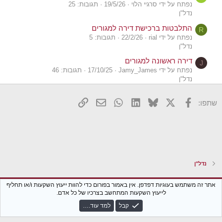
נפתח על ידי סרגיי הלוי
19/5/26
תגובות: 25
נדל"ן
התלבטות ברכישת דירה למגורים
R
נפתח על ידי rial
22/2/26
תגובות: 5
נדל"ן
דירה ראשונה למגורים
J
נפתח על ידי Jamy_James
17/10/25
תגובות: 46
נדל"ן
דירה ראשונה למגורים
J
X
פייסבוק
Bluesky
LinkedIn
WhatsApp
דואר אלקטרוני
הוסף קישור
שתפו:
נפתח על ידי Jamy_James
9/8/25
תגובות: 24
נדל"ן
דירה למגורים להורים בפנסיה
I
נפתח על ידי iam
9/8/25
תגובות: 44
נדל"ן
קניית דירה למגורים
ד
נדל"ן
נפתח על ידי דנית-מורן
8/3/25
תגובות: 1
נדל"ן
Xenforo Classic
עברית (he_IL)
אתר זה משתמש בעוגיות דפדפן. אין באמור בפורום כדי להוות ייעוץ השקעות ו/או תחליף
סקר: משכנתא או שכירות? דירה למגורים
לייעוץ השקעות המתחשב בצרכיו של כל אדם.
I
צור קשר
נגישות
תקנון הפורום
מדיניות פרטיות
עזרה
חזרה לבלוג
נפתח על ידי isalidiq
19/2/25
תגובות: 194
קבל
למד עוד.…
R
נדל"ן
S
S