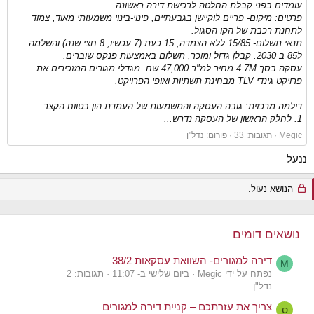
עומדים בפני קבלת החלטה לרכישת דירה ראשונה.
פרטים: מיקום- פריים לוקיישן בגבעתיים, פינוי-בינוי משמעותי מאוד, צמוד
לתחנת רכבת של הקו הסגול.
תנאי תשלום- 15/85 ללא הצמדה, 15 כעת (7 עכשיו, 8 חצי שנה) והשלמה
ל85 ב 2030. קבלן גדול ומוכר, תשלום באמצעות פנקס שוברים.
עסקה בסך 4.7M מחיר למ"ר 47,000 שח. מגדלי מגורים המזכירים את
פרויקט גינדי TLV מבחינת תשתיות ואופי הפרויקט.
דילמה מרכזית: גובה העסקה והמשמעות של העמדת הון בטווח הקצר.
1. לחלק הראשון של העסקה נדרש...
Megic
תגובות: 33
פורום:
נדל"ן
ננעל
הנושא נעול.
נושאים דומים
דירה למגורים- השוואת עסקאות 38/2
M
נפתח על ידי Megic
ביום שלישי ב- 11:07
תגובות: 2
נדל"ן
צריך את עזרתכם – קניית דירה למגורים
ס