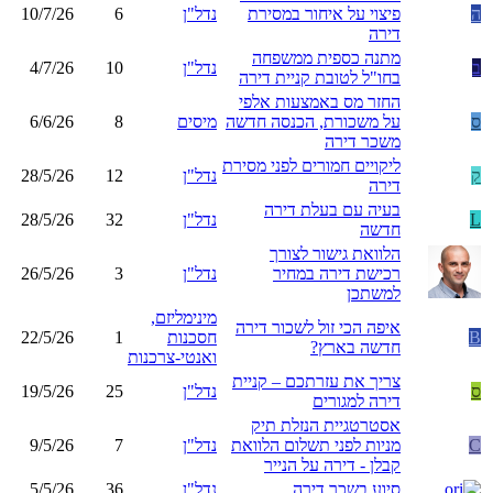
ה
פיצוי על איחור במסירת
נדל"ן
6
10/7/26
דירה
מתנה כספית ממשפחה
ב
נדל"ן
10
4/7/26
בחו"ל לטובת קניית דירה
החזר מס באמצעות אלפי
ס
על משכורת, הכנסה חדשה
מיסים
8
6/6/26
משכר דירה
ליקויים חמורים לפני מסירת
ק
נדל"ן
12
28/5/26
דירה
בעיה עם בעלת דירה
L
נדל"ן
32
28/5/26
חדשה
הלוואת גישור לצורך
רכישת דירה במחיר
נדל"ן
3
26/5/26
למשתכן
מינימליזם,
איפה הכי זול לשכור דירה
B
חסכנות
1
22/5/26
חדשה בארץ?
ואנטי-צרכנות
צריך את עזרתכם – קניית
ס
נדל"ן
25
19/5/26
דירה למגורים
אסטרטגיית הנזלת תיק
C
מניות לפני תשלום הלוואת
נדל"ן
7
9/5/26
קבלן - דירה על הנייר
סיוע בשכר דירה
נדל"ן
36
5/5/26