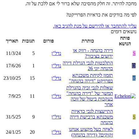
מחכה להיתר. זה חלק מהסיבה שלא ברור לי אם ללכת על זה.
לפי מה בודקים את כדאיות הפרוייקט?
עליך להתחבר או להירשם על מנת להגיב כאן.
נושאים דומים
פותח
כותרת
פורום
תגובות
תאריך
הנושא
דירה בהנחה - רווק או
S
נדל"ן
5
11/3/24
ידועים בציבור?
התלבטות לגבי הגרלת דירה
D
נדל"ן
1
17/6/26
בהנחה יוני 26
תזמון לקיחת משכנתא
א
נדל"ן
15
23/10/25
בפרויקט "דירה בהנחה"
שאלות לגבי זכיה בהגרלת
המשך של "דירה בהנחה"
נדל"ן
11
7/9/25
בעקבות ביטול של זוכה
אחר
התייעצות לגבי כדאיות
S
משכנתא ברכישת דירה
נדל"ן
9
31/5/25
בהנחה
לאיזה בעל מקצוע אנחנו
T
נדל"ן
20
24/1/25
זקוקים? (דירה בהנחה)