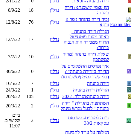
ט
דירה בהנחה - זכאות
נדל"ן
0
2/11/22
הון עצמי ומשכנתא?דירה
L
נדל"ן
18
8/9/22
בהנחה.
זכיה דירה בהנחה ג'סר א
נדל"ן
76
12/8/22
זרקא
הגרלת דירה בהנחה -
באיזה מקום פוטנציאל
D
נדל"ן
17
12/7/22
הרווח ממכירה הוא הגבוה
ביותר?
שאלת דירה בהנחה (מחיר
T
נדל"ן
10
3/7/22
למשתכן)
איך נפרסים התשלומים על
N
הדירה ב"דירה בהנחה" ?
נדל"ן
0
30/6/22
(בלי קשר למימון/משכנתא)
R
דירה בהנחה
נדל"ן
7
16/5/22
N
הגרלות דירה בהנחה
נדל"ן
1
24/3/22
S
דירה בהנחה/הגרלה- 2022
נדל"ן
105
20/3/22
השתתפות בהגרלת " דירה
R
נדל"ן
2
20/3/22
בהנחה " לבעל מגרש מינהל
ביום
דירה למגורים- השוואת
M
נדל"ן
2
שלישי ב-
עסקאות 38/2
11:07
המלצה על עו"ד לתביעת