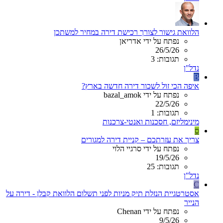
הלוואת גישור לצורך רכישת דירה במחיר למשתכן
נפתח על ידי אדריאן
26/5/26
תגובות: 3
נדל"ן
B
איפה הכי זול לשכור דירה חדשה בארץ?
נפתח על ידי bazal_amok
22/5/26
תגובות: 1
מינימליזם, חסכנות ואנטי-צרכנות
ס
צריך את עזרתכם – קניית דירה למגורים
נפתח על ידי סרגיי הלוי
19/5/26
תגובות: 25
נדל"ן
C
אסטרטגיית הנזלת תיק מניות לפני תשלום הלוואת קבלן - דירה על
הנייר
נפתח על ידי Chenan
9/5/26