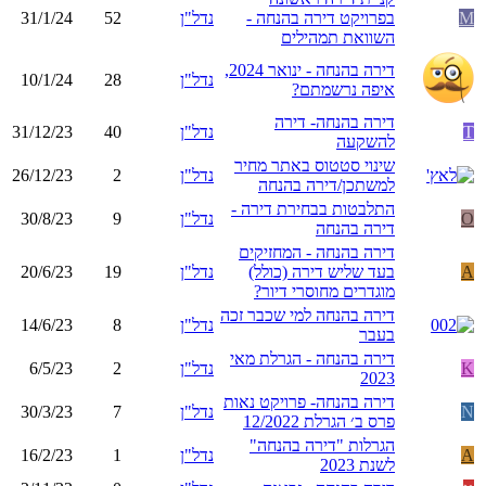
M
בפרויקט דירה בהנחה -
נדל"ן
52
31/1/24
השוואת תמהילים
דירה בהנחה - ינואר 2024,
נדל"ן
28
10/1/24
איפה נרשמתם?
דירה בהנחה- דירה
T
נדל"ן
40
31/12/23
להשקעה
שינוי סטטוס באתר מחיר
נדל"ן
2
26/12/23
למשתכן/דירה בהנחה
התלבטות בבחירת דירה -
O
נדל"ן
9
30/8/23
דירה בהנחה
דירה בהנחה - המחזיקים
A
בעד שליש דירה (כולל)
נדל"ן
19
20/6/23
מוגדרים מחוסרי דיור?
דירה בהנחה למי שכבר זכה
נדל"ן
8
14/6/23
בעבר
דירה בהנחה - הגרלת מאי
K
נדל"ן
2
6/5/23
2023
דירה בהנחה- פרויקט נאות
N
נדל"ן
7
30/3/23
פרס ב׳ הגרלת 12/2022
הגרלות "דירה בהנחה"
A
נדל"ן
1
16/2/23
לשנת 2023