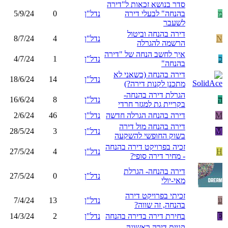
סדר בנושא זכאות ל"דירה
מ
בהנחה" לבעלי דירה
נדל"ן
0
5/9/24
לשעבר
דירה בהנחה וביטול
N
נדל"ן
4
8/7/24
הרשמה להגרלה
איך לחשב הנחה של "דירה
כ
נדל"ן
1
4/7/24
בהנחה"
דירה בהנחה (כשאני לא
נדל"ן
14
18/6/24
מתכנן לקנות דירה?)
הגרלת דירה בהנחה-
ה
נדל"ן
8
16/6/24
בקריית גת למגזר חרדי
M
דירה בהנחה הגרלה חדשה
נדל"ן
46
2/6/24
דירה בהנחה מול דירה
M
נדל"ן
3
28/5/24
בשוק החופשי להשקעה
זכיה בפרויקט דירה בהנחה
H
נדל"ן
4
27/5/24
- מחיר דירה סופי?
דירה בהנחה- הגרלת
נדל"ן
0
27/5/24
מאי-יולי
זכיתי בפרויקט דירה
ע
נדל"ן
13
7/4/24
בהנחה, זה שווה?
E
בחירת דירה בדירה בהנחה
נדל"ן
2
14/3/24
קניית דירה ראשונה