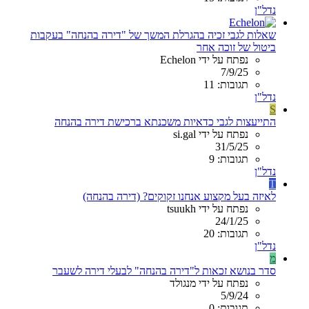
נדל"ן
שאלות לגבי זכיה בהגרלת המשך של "דירה בהנחה" בעקבות
ביטול של זוכה אחר
נפתח על ידי Echelon
7/9/25
תגובות: 11
נדל"ן
S
התייעצות לגבי כדאיות משכנתא ברכישת דירה בהנחה
נפתח על ידי si.gal
31/5/25
תגובות: 9
נדל"ן
T
לאיזה בעל מקצוע אנחנו זקוקים? (דירה בהנחה)
נפתח על ידי tsuukh
24/1/25
תגובות: 20
נדל"ן
מ
סדר בנושא זכאות ל"דירה בהנחה" לבעלי דירה לשעבר
נפתח על ידי מנגולד
5/9/24
תגובות: 0