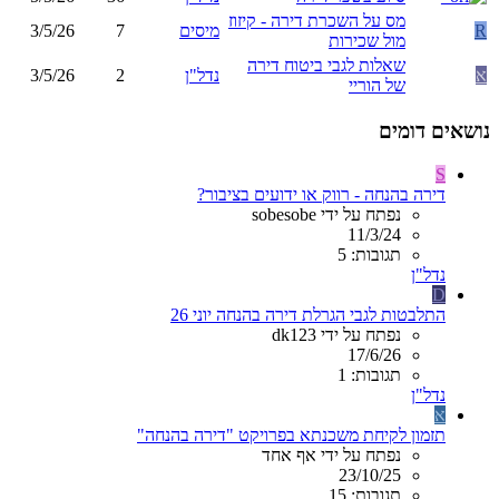
מס על השכרת דירה - קיזוז
R
מיסים
7
3/5/26
מול שכירות
שאלות לגבי ביטוח דירה
א
נדל"ן
2
3/5/26
של הוריי
נושאים דומים
S
דירה בהנחה - רווק או ידועים בציבור?
נפתח על ידי sobesobe
11/3/24
תגובות: 5
נדל"ן
D
התלבטות לגבי הגרלת דירה בהנחה יוני 26
נפתח על ידי dk123
17/6/26
תגובות: 1
נדל"ן
א
תזמון לקיחת משכנתא בפרויקט "דירה בהנחה"
נפתח על ידי אף אחד
23/10/25
תגובות: 15