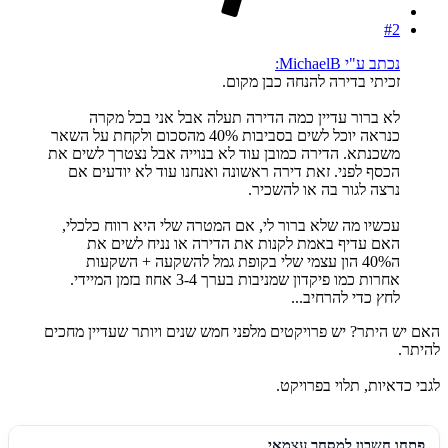
#2
נכתב ע"י MichaelB:
זכיתי בדירה להנחה כבן מקום.
לא ברור עדיין כמה הדירה תעלה אבל אני בכל מקרה
כנראה יוכל לשים בסביבות 40% מהסכום ולקחת על השאר
משכנתא. הדירה כמובן עוד לא בנוייה אבל נצטרך לשים את
הכסף לפני. זאת דירה ראשונה ואנחנו עוד לא יודעים אם
נרצה לגור בה או להשכיר.
עכשיו מה שלא ברור לי, אם המטרה שלי היא רווח כלכלי,
האם עדיף באמת לקנות את הדירה או נניח לשים את
ה40% הון עצמי שלי בקופת גמל להשקעה + השקעות
אחרות כמו פיקדון שמניבות בערך 3-4 אחוז בזמן המיידי.
לחץ כדי להרחיב...
האם יש היתר? יש פרויקטים מלפני חמש שנים ויותר שעדיין מחכים
להיתר.
לגבי כדאיות, תלוי בפרויקט.
פתחו חשבון למסחר עצמאי