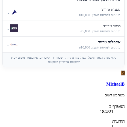
פסגות טרייד
⌄
מינימום לפתיחת חשבון: ₪10,000
מיטב טרייד
⌄
מינימום לפתיחת חשבון: ₪5,000
אקסלנס טרייד
⌄
מינימום לפתיחת חשבון: ₪10,000
גילוי נאות: האתר מקבל תגמול בגין פתיחת חשבון דרך הקישורים. אין באמור משום ייעוץ
השקעות או שיווק השקעות.
M
MichaelB
משתמש רשום
הצטרף ב
18/4/21
הודעות
11