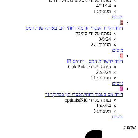
נפתח על ידי משקיע בתחילת דרכו
4/11/24
תגובות: 1
מיסים
ס
דיווח+קיזוז הפסדי הון מול רווחי דיב' באותה שנת המס
נפתח על ידי סימבה
3/9/24
תגובות: 27
מיסים
C
דיווח לרשויות המס - רווחים IB
נפתח על ידי CuicBuks
22/8/24
תגובות: 11
מיסים
O
דיווח מס בעבור רווחי/הפסדי הון בברוקר זר
נפתח על ידי optimistKid
16/8/24
תגובות: 5
מיסים
שתפו: