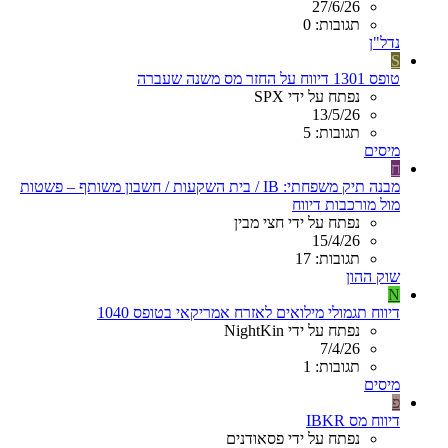
27/6/26
תגובות: 0
נדל"ן
S
טופס 1301 דיווח על החזר מס משנה שעברה
נפתח על ידי SPX
13/5/26
תגובות: 5
מיסים
ח
מבנה תיק משפחתי: IB / בית השקעות / חשבון משותף – פשטות
מול מורכבות דיווח
נפתח על ידי חצי מבין
15/4/26
תגובות: 17
שוק ההון
N
דיווח תגמולי מילואים לאזרח אמריקאי בטופס 1040
נפתח על ידי NightKin
7/4/26
תגובות: 1
מיסים
פ
דיווח מס IBKR
נפתח על ידי פסאודנים