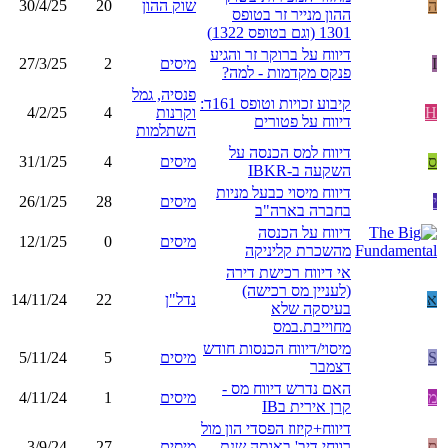
ה
שוק ההון
20
30/4/25
ההון מנייר זר בטופס
1301 (וגם בטופס 1322)
דיווח על ברוקר זר והגיע
I
מיסים
2
27/3/25
פנקס מקדמות - למה?
פנסיה, גמל
קיבוע זכויות וטופס 161ד:
H
וקרנות
4
4/2/25
דיווח על פטורים
השתלמות
דיווח למס הכנסה על
ס
מיסים
4
31/1/25
השקעה ב-IBKR
דיווח מיסוי כבעל מניות
י
מיסים
28
26/1/25
בחברה בארה"ב
דיווח על הכנסה
מיסים
0
12/1/25
מהשכרת קליניקה
אי דיווח רכישת דירה
(לעניין מס רכישה)
א
נדל"ן
22
14/11/24
בעיסקה שלא
מחוייבת.במס
מיסוי/דיווח הכנסות חודש
S
מיסים
5
5/11/24
דצמבר
האם נדרש דיווח מס -
מ
מיסים
1
4/11/24
קרן אירית בIB
דיווח+קיזוז הפסדי הון מול
ס
רווחי דיב' באותה שנת
מיסים
27
3/9/24