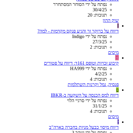
נפתח על ידי הסוחר המסתחרר
30/4/25
תגובות: 20
שוק ההון
I
דיווח על ברוקר זר והגיע פנקס מקדמות - למה?
נפתח על ידי Indigo
27/3/25
תגובות: 2
מיסים
H
קיבוע זכויות וטופס 161ד: דיווח על פטורים
נפתח על ידי HA999
4/2/25
תגובות: 4
פנסיה, גמל וקרנות השתלמות
ס
דיווח למס הכנסה על השקעה ב-IBKR
נפתח על ידי סרגיי הלוי
31/1/25
תגובות: 4
מיסים
י
דיווח מיסוי כבעל מניות בחברה בארה"ב
נפתח על ידי יעקב 3