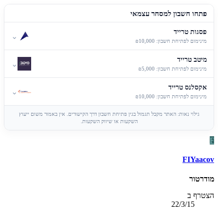
פתחו חשבון למסחר עצמאי
פסגות טרייד
⌄
מינימום לפתיחת חשבון: ₪10,000
מיטב טרייד
⌄
מינימום לפתיחת חשבון: ₪5,000
אקסלנס טרייד
⌄
מינימום לפתיחת חשבון: ₪10,000
גילוי נאות: האתר מקבל תגמול בגין פתיחת חשבון דרך הקישורים. אין באמור משום ייעוץ
השקעות או שיווק השקעות.
F
FIYaacov
מודרטור
הצטרף ב
22/3/15