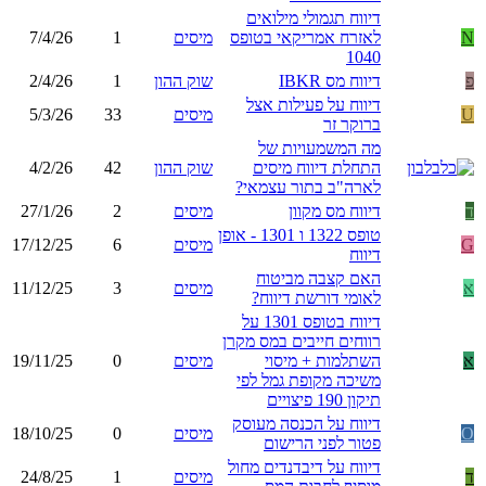
דיווח תגמולי מילואים
N
לאזרח אמריקאי בטופס
מיסים
1
7/4/26
1040
פ
דיווח מס IBKR
שוק ההון
1
2/4/26
דיווח על פעילות אצל
U
מיסים
33
5/3/26
ברוקר זר
מה המשמעויות של
התחלת דיווח מיסים
שוק ההון
42
4/2/26
לארה"ב בתור עצמאי?
ד
דיווח מס מקוון
מיסים
2
27/1/26
טופס 1322 ו 1301 - אופן
G
מיסים
6
17/12/25
דיווח
האם קצבה מביטוח
א
מיסים
3
11/12/25
לאומי דורשת דיווח?
דיווח בטופס 1301 על
רווחים חייבים במס מקרן
א
השתלמות + מיסוי
מיסים
0
19/11/25
משיכה מקופת גמל לפי
תיקון 190 פיצויים
דיווח על הכנסה מעוסק
O
מיסים
0
18/10/25
פטור לפני הרישום
דיווח על דיבדנדים מחול
ד
מיסים
1
24/8/25