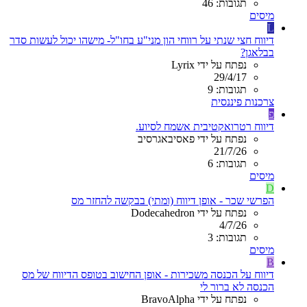
תגובות: 46
מיסים
L
דיווח חצי שנתי על רווחי הון מני"ע בחו"ל- מישהו יכול לעשות סדר
בבלאגן?
נפתח על ידי Lyrix
29/4/17
תגובות: 9
צרכנות פיננסית
פ
דיווח רטרואקטיבית אשמח לסיוע.
נפתח על ידי פאסיבאגרסיב
21/7/26
תגובות: 6
מיסים
D
הפרשי שכר - אופן דיווח (ומתי) בבקשה להחזר מס
נפתח על ידי Dodecahedron
4/7/26
תגובות: 3
מיסים
B
דיווח על הכנסה משכירות - אופן החישוב בטופס הדיווח של מס
הכנסה לא ברור לי
נפתח על ידי BravoAlpha