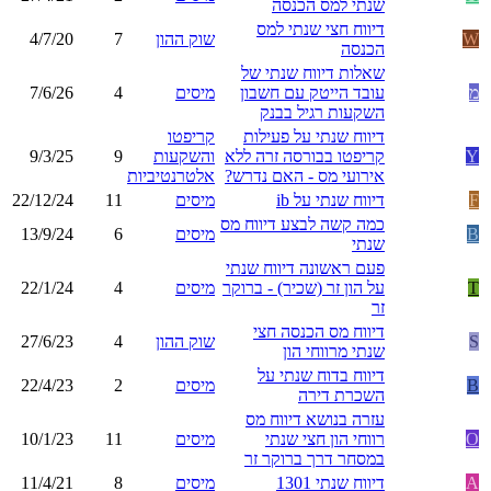
שנתי למס הכנסה
דיווח חצי שנתי למס
W
שוק ההון
7
4/7/20
הכנסה
שאלות דיווח שנתי של
מ
עובד הייטק עם חשבון
מיסים
4
7/6/26
השקעות רגיל בבנק
דיווח שנתי על פעילות
קריפטו
Y
קריפטו בבורסה זרה ללא
והשקעות
9
9/3/25
אירועי מס - האם נדרש?
אלטרנטיביות
F
דיווח שנתי על ib
מיסים
11
22/12/24
כמה קשה לבצע דיווח מס
B
מיסים
6
13/9/24
שנתי
פעם ראשונה דיווח שנתי
T
על הון זר (שכיר) - ברוקר
מיסים
4
22/1/24
זר
דיווח מס הכנסה חצי
S
שוק ההון
4
27/6/23
שנתי מרווחי הון
דיווח בדוח שנתי על
B
מיסים
2
22/4/23
השכרת דירה
עזרה בנושא דיווח מס
O
רווחי הון חצי שנתי
מיסים
11
10/1/23
במסחר דרך ברוקר זר
A
דיווח שנתי 1301
מיסים
8
11/4/21