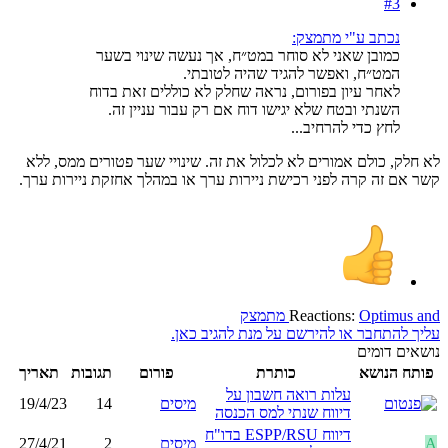
#3
נכתב ע"י מתמצק:
כמובן שאני לא סוחר במט״ח, אך נעשה שינוי בשער
המט״ח, ואפשר להגיד שהיה לטובתי.
לאחר עיון בפורום, נראה שחלק לא כוללים זאת בדוח
השנתי ובטח שלא יגישו דוח אם רק עבור עניין זה.
לחץ כדי להרחיב...
לא חלק, כולם אמורים לא לכלול את זה. שינויי שער פטורים ממס, ללא
קשר אם זה קרה לפני רכישת ניירות ערך או במהלך אחזקת ניירות ערך.
and
Optimus
Reactions:
מתמצק
עליך להתחבר או להירשם על מנת להגיב כאן.
נושאים דומים
פותח הנושא
כותרת
פורום
תגובות
תאריך
עלות רואה חשבון על
מיסים
14
19/4/23
דיווח שנתי למס הכנסה
דיווח ESPP/RSU בדו"ח
A
מיסים
2
27/4/21