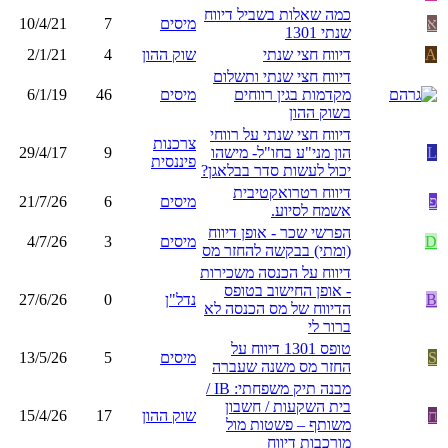
כמה שאלות בשביל דיווח
א
מיסים
7
10/4/21
שנתי 1301
A
דיווח חצי שנתי
שוק ההון
4
2/1/21
דיווח חצי שנתי ותשלום
מקדמות בגין רווחים
מיסים
46
6/1/19
בשוק ההון
דיווח חצי שנתי על רווחי
צרכנות
L
הון מני"ע בחו"ל- מישהו
9
29/4/17
פיננסית
יכול לעשות סדר בבלאגן?
דיווח רטרואקטיבית
פ
מיסים
6
21/7/26
אשמח לסיוע.
הפרשי שכר - אופן דיווח
D
מיסים
3
4/7/26
(ומתי) בבקשה להחזר מס
דיווח על הכנסה משכירות
- אופן החישוב בטופס
B
נדל"ן
0
27/6/26
הדיווח של מס הכנסה לא
ברור לי
טופס 1301 דיווח על
S
מיסים
5
13/5/26
החזר מס משנה שעברה
מבנה תיק משפחתי: IB /
בית השקעות / חשבון
ח
שוק ההון
17
15/4/26
משותף – פשטות מול
מורכבות דיווח