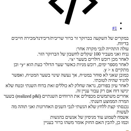
#1
במקרים של השקעה בברוקר זר ברור שריבית/דיבידנד/מכירה חייבים
בדיווח.
עולה התהייה לגבי מקרה אחר:
נניח ואני מעביר 100 שקלים לחשבון של הברוקר הזר.
לאחר מכן רוכש דולרים בשער ״x״.
לאחר מספר ימים, רוכש מניות כאשר שער הדולר כעת הוא ״y״ וכן
מתקיים y > x.
כמובן שאני לא סוחר במט״ח, אך נעשה שינוי בשער המט״ח, ואפשר
להגיד שהיה לטובתי.
לאחר עיון בפורום, נראה שחלק לא כוללים זאת בדוח השנתי ובטח שלא
יגישו דוח אם רק עבור עניין זה.
אחרים משתמשים מכפילים את הרווחים השנתיים (realized p&l) בשער
המרה הממוצע השנתי.
נכנסתי קצת ללחץ שלא הגשתי לגבי השנים האחרונות ואני תוהה מה
לעשות
אשמח לשמוע עוד מניסיון של אנשים בהגשות
וכמו כן, להבין האם החוק אומר משהו ברור בעניין