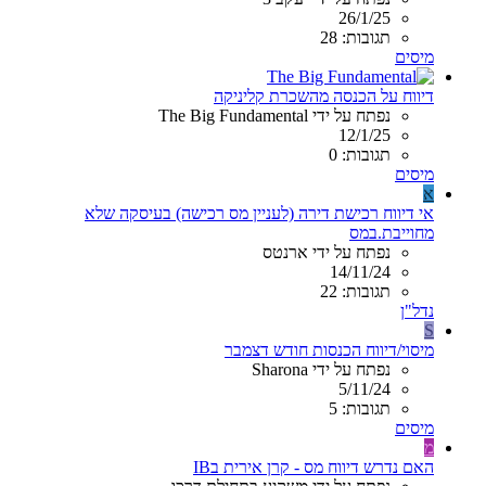
26/1/25
תגובות: 28
מיסים
דיווח על הכנסה מהשכרת קליניקה
נפתח על ידי The Big Fundamental
12/1/25
תגובות: 0
מיסים
א
אי דיווח רכישת דירה (לעניין מס רכישה) בעיסקה שלא
מחוייבת.במס
נפתח על ידי ארנטס
14/11/24
תגובות: 22
נדל"ן
S
מיסוי/דיווח הכנסות חודש דצמבר
נפתח על ידי Sharona
5/11/24
תגובות: 5
מיסים
מ
האם נדרש דיווח מס - קרן אירית בIB