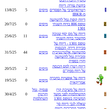
מוסיף לחבות המס
בקשת עזרה: דיווח
J
רטרואקטיבי על הפסדים
מיסים
5
13/8/25
מ-IBKR
דיווח קופת גמל להשקעה
Z
טופס 806 בדוח השנתי
מיסים
0
20/7/25
1301
דיווח על מס יסף שנוכה
ה
מיסים
11
25/6/25
מהשכר בדוח השנתי
טופס 1301 - דיווח על
מכירת דירה, הכנסות
T
מהשקעה אלטרנטיבית
מיסים
44
31/5/25
ומכירת גמל להשקעה
וקרן כספית
דיווח רטרו למס הכנסה
ס
מיסים
2
20/5/25
על רווח ממק"ם
דיווח על אופציות בחברה
מיסים
0
19/5/25
אמריקאית
דיווח על משיכת קרן
פנסיה, גמל
ה
ההשתלמות לפני מועד
וקרנות
0
30/4/25
המשיכה בטופס 1301
השתלמות
שאלה לגבי דיווח סך
מחזור המכירות בשוק