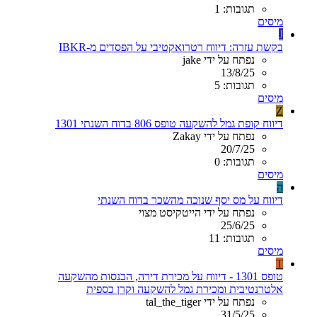
תגובות: 1
מיסים
J
בקשת עזרה: דיווח רטרואקטיבי על הפסדים מ-IBKR
נפתח על ידי jake
13/8/25
תגובות: 5
מיסים
Z
דיווח קופת גמל להשקעה טופס 806 בדוח השנתי 1301
נפתח על ידי Zakay
20/7/25
תגובות: 0
מיסים
ה
דיווח על מס יסף שנוכה מהשכר בדוח השנתי
נפתח על ידי הייטקיסט מצוי
25/6/25
תגובות: 11
מיסים
T
טופס 1301 - דיווח על מכירת דירה, הכנסות מהשקעה
אלטרנטיבית ומכירת גמל להשקעה וקרן כספית
נפתח על ידי tal_the_tiger
31/5/25