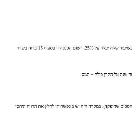
ריבית ורווחים אחרים שהצטברו מיום 1/1/03 בגין הפקדות מעבר לתקרה, שהיא שיעור מ״המשכורת הקובעת״, בסך של 188,544 ₪ לשנה, חייבים במס בשיעור שלא יעלה על 25%. רשום הכנסה זו בסעיף 15 בדוח בשדה
 שנה על הקרן כולה + המס.
להפקדות מעל התקרה בקרן השתלמות משלמים 25% על הרווחים הריאליים (על כל הסכום שהופקד). במקרה הזה יש באפשרותי לחלץ את הרווח היחסי