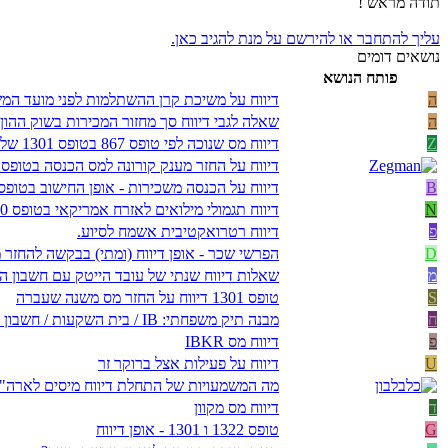
תודה מראש !
עליך להתחבר או להירשם על מנת להגיב כאן.
נושאים דומים
פותח הנושא
ה
דיווח על משיכת קרן ההשתלמות לפני מועד המשיכה
ה
שאלה לגבי דיווח סך מחזור המכירות בשוק ההון מנייר זר בטופס 1
Z
דיווח מס שנוכה לפי טופס 867 בטופס 1301 של רשות המיסים
דיווח על החזר מענק קורונה למס הכנסה בטופס 1301
B
דיווח על הכנסה משכירות - אופן החישוב בטופס
N
דיווח תגמולי מילואים לאזרח אמריקאי בטופס 1040
פ
דיווח רטרואקטיבית אשמח לסיוע.
D
הפרשי שכר - אופן דיווח (ומתי) בבקשה להחזר 
מ
שאלות דיווח שנתי של עובד הייטק עם חשבון ה
S
טופס 1301 דיווח על החזר מס משנה שעברה
ח
מבנה תיק משפחתי: IB / בית השקעות / חשבון משותף – פשטות מול מורכבות דיווח
פ
דיווח מס IBKR
U
דיווח על פעילות אצל ברוקר זר
מה המשמעויות של התחלת דיווח מיסים לארה"
ד
דיווח מס מקוון
G
טופס 1322 ו 1301 - אופן דיווח