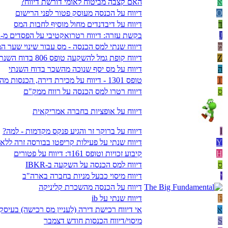
א
האם קצבה מביטוח לאומי דורשת דיווח?
O
דיווח על הכנסה מעוסק פטור לפני הרישום
ד
דיווח על דיבדנדים מחול מוסיף לחבות המס
J
בקשת עזרה: דיווח רטרואקטיבי על הפסדים מ-IBKR
מ
דיווח שנתי למס הכנסה - מס עבור שינוי שער ה
Z
דיווח קופת גמל להשקעה טופס 806 בדוח השנתי 1301
ה
דיווח על מס יסף שנוכה מהשכר בדוח השנתי
T
טופס 1301 - דיווח על מכירת דירה, הכנסות מהשקעה אלטרנטיבית ומכירת גמל להשקעה וקרן כספית
ס
דיווח רטרו למס הכנסה על רווח ממק"ם
דיווח על אופציות בחברה אמריקאית
I
דיווח על ברוקר זר והגיע פנקס מקדמות - למה?
Y
דיווח שנתי על פעילות קריפטו בבורסה זרה ללא
H
קיבוע זכויות וטופס 161ד: דיווח על פטורים
ס
דיווח למס הכנסה על השקעה ב-IBKR
י
דיווח מיסוי כבעל מניות בחברה בארה"ב
דיווח על הכנסה מהשכרת קליניקה
F
דיווח שנתי על ib
א
אי דיווח רכישת דירה (לעניין מס רכישה) בעיס
S
מיסוי/דיווח הכנסות חודש דצמבר