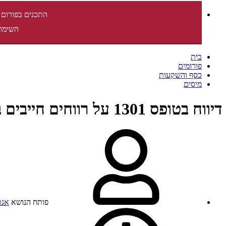
התכנים בפורום 
השימוש
בית
פורומים
כסף והשקעות
מיסים
דיווח בטופס 1301 על רווחים חייבים במס מקרן השתלמות + מיסוי משיכה מקופת גמל לפי תיקון 190 פיצויים
פותח הנושא
אנט