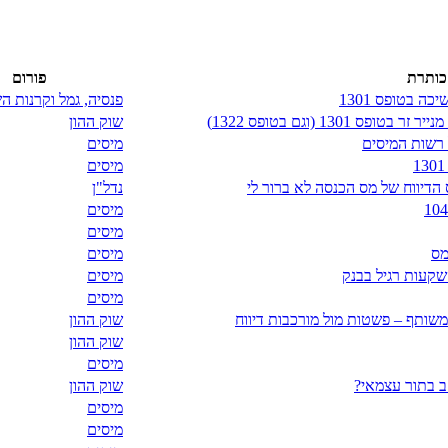
כותרת
פורום
 בטופס 1301
פנסיה, גמל וקרנות 
130 (וגם בטופס 1322)
שוק ההון
מיסים
מיסים
 הדיווח של מס הכנסה לא ברור לי
נדל"ן
מיסים
מיסים
מס
מיסים
שקעות רגיל בבנק
מיסים
מיסים
שוק ההון
שוק ההון
מיסים
ב בתור עצמאי?
שוק ההון
מיסים
מיסים