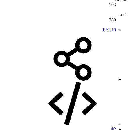
293
דירוג
389
19/1/19
#2