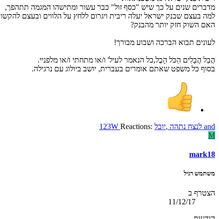
מדברים שנים על כך שיש "כסף זול" כבר עשור ומתישהו המגמה תתהפך,
למה בעצם שבנק ישראל יעלה ריבית ויגרום ללחץ על הלווים ובעצם להקשו
האם השוק חזק יותר מהבנק?
לעונים תבוא הברכה ושבוע מבורך!
הֲבֵל הֲבָלִים הַכֹּל הָבֶל,כל הנאמר לעיל' ו/או מתחתי ו/או מלפניי.
בסוף כל משפט שאתם אומרים בעברית, יושב ביולוג עם נרגילה.
and
לנצח נתהה
,
יובל
Reactions:
123W
M
mark18
משתמש רגיל
הצטרף ב
11/12/17
הודעות