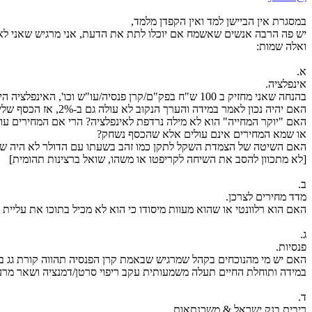
במסגרת אין הביישן למד ואין הקפדן מלמד,
יש פה הרבה אנשים שאשמח אם יוכלו לתת את הדעת, אני מרגיש שאני לא 
ואלה שמות:
א.
אינפלציה.
בהנחה שאני מחזיק ב 100 ש"ח בפק"ם/קרן פנסיה/עו"ש וכו', האינפלציה היא 2%.
האם יהיה נכון לאמר במידה והערך הנקוב לא עולה גם ב-2%, אז הכסף שלי "נשרף" ריאלית ?
האם "יוקר המחייה" הוא לא מילה נרדפת לאינפלציה? הרי אם המחירים עול
או שמא המחירים אינם עולים אלא שהכסף נשחק?
האם השיטה של הצמדת השקל לתקן כמו זהב בשעתו עם הדולר לא היה שומ
[לא מתכוון להסב את השיחה לקריפטו או משהו, שואל ברצינות תהומית]
ב.
מדד מחירים לצרכן.
האם הוא רלוונטי או שהוא מעוות מיסודו כי הוא לא מכיל בתוכו את עליית
ג.
פנסיות.
האם יש מי מהנוכחים בקהל שמרגיש שבאמת קרן הפנסיה תהווה קורת גג בשע
במידה ותוחלת החיים תעלה משמעותית עקב ריפוי סרטן/דמנציה ושאר מרעי
ד.
ריבית בנק ישראל & משכנתאות