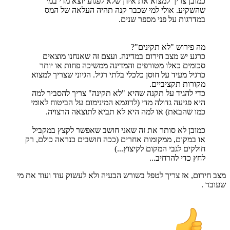
כמובן צריך למצוא את איזון שלא לפגוע יוצא מדי במי
שהשקיע. אולי למי שכבר קנה תהיה העלאה של המס
במדרגות על פני מספר שנים.
מה פירוש "לא תקינים"?
כרגע יש מצב חירום במדינה. ועצם זה שאנחנו מוצאים
סכומים כאלו מטורפים והמדינה ממשיכה פחות או יותר
כרגיל מעיד על חוסן כלכלי בלתי רגיל. הגיוני שצריך למצוא
מקורות תקציביים.
כדי להגיד על תקנה שהיא "לא תקינה" צריך להסביר למה
היא פגיעה גדולה מדי (לדוגמא המינימום על הביטוח לאומי
כמו שהבאת) או למה היא לא תביא לתוצאה הרצויה.
כמובן לא סותר את זה שאני חושב שאפשר לקצץ במקביל
או במקום, ממקומות אחרים (ככה חושבים כנראה כולם, רק
חולקים לגבי המקום לקיצוץ...)
לחץ כדי להרחיב...
מצב חירום, אז צריך לטפל בשורש הבעיה ולא לעשוק עוד ועוד את מי
שעובד .