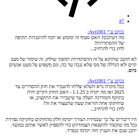
#7
נכתב ע"י Avi1001:
מה דעתכם? האם סעיף זה ימומש או יזכה להתנגדות תקיפה
של ההסתדרות?
לחץ כדי להרחיב...
לא חושב שדווקא על זה ההסתדרות תהפוך שולחן. זה שימור של מצב
קיים ולא הגדלה של מס שלא נגבה עד כה, וגם משפיע על מעט אנשים
כיום
.
נכתב ע"י Avi1001:
בכל מקרה נרא השלא יצליחו להעביר את חוק ההסדרים עד
2025 ואז מה יקרה ב 1.1.25 - האם החוק הקיים יהיה
בתוקף והמדרגה תעלה עד שיעבירו את התקציב, או
שיחוקקו איזה הוראת שעה שתעצור את זה?
לחץ כדי להרחיב...
היו דיבורים על כך שבמידת הצורך יקדמו חלק מהחוקים בחקיקה נפרדת
(כל מה שקשור להקפאת הצמודות) כדי להספיק לאשר אותם במועד.
יתכן שגם את העניין הזה יקדמו בנפרד.