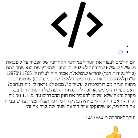
#5
הם הולכים לעצור את הגידול במדרגה האחרונה של הפטור על קיצבאות
מ- 52% ל- 67% שתוכננה ל-2025. ה"הגיון" שמצויין שם הוא שסף המס
(כולל נקודות זיכוי) לחודש לגימלאי\ת אמור היה לעלות ל- 11765\12970
ש"ח (לא הכנסתי את קצבת ביטוח לאומי שהם מכניסים) שלטענתם
מהווה הנחת מס רגרסיבית ל"עשירים". ממש לא נראה לי. מה דעתכם?
האם סעיף זה ימומש או יזכה להתנגדות תקיפה של ההסתדרות? בכל
מקרה נראה שלא יצליחו להעביר את חוק ההסדרים עד 1.1.25 ואז מה
יקרה - האם החוק הקיים יהיה בתוקף והמדרגה תעלה זמנית עד שיעבירו
את התקציב, או שיחוקקו איזה הוראת שעה שתעצור את זה?
נערך לאחרונה ב:
14/10/24