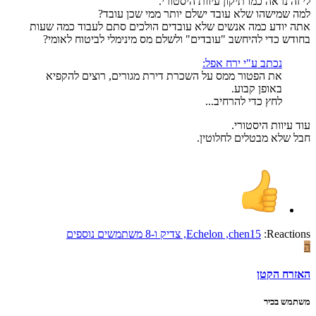
לי זה נראה כמו תיקון עיוות היסטורי.
למה שמישהו שלא עובד ישלם יותר ממי שכן עובד?
אתה יודע כמה אנשים שלא עובדים הולכים סתם לעבוד כמה שעות
בחודש כדי להיחשב "עובדים" ולשלם מס מינימלי לביטוח לאומי?
נכתב ע"י ירח אפל:
את הפטור ממס על השכרת דירת מגורים, רוצים להקפיא
באופן קבוע.
לחץ כדי להרחיב...
עוד עיוות היסטורי.
חבל שלא מבטלים לחלוטין.
Reactions:
chen15
,
Echelon
,
צדיק
ו-8 משתמשים נוספים
ה
האזרח הקטן
משתמש בכיר