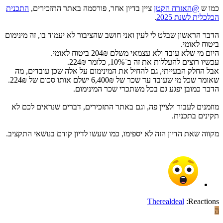
כמו ש
@האזרח הקטן
ציין בדיון אחר, פורסמה באתר התזכירים,
התכנית
הכלכלית לשנת 2025
.
הדבר הראשון שבלט לי לעין ואני חושב שהציבור לא יעמוד בו, זה מינימום
ביטוח לאומי.
היום מי שלא עובד ולא עצמאי משלם 204₪ ביטוח לאומי.
עכשיו רוצים להעללות את זה ב־10%, כלומר 224₪.
אבל החלק הבעייתי, גם להחיל את המינימום על אלה שכן עובדים, מה
שאומר שכל מי שעובד עד שכר של 6,400₪ ישלם אותו סכום של 224₪.
הדבר כמובן יפגע גם בכל משתכרי שכר המינימום.
מוזמנים לעבור ולציין פה, וגם באתר התזכירים, דברים שנראים לכם לא
תקינים בתכנית.
מקווה שאת הדיון הזה לא יספימו, כמו שעשו לדיון קודם בנושאי התקציב.
Therealdeal
Reactions:
ה