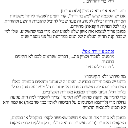
לחץ כדי להרחיב...
בזה דווקא אני רואה היגיון (ולא מהיום).
אם יש הסכמה שיש "משבר דיור", קרי רוצים לאפשר ליותר משפחות
חסרות דירה יכולת לקנות, זה צעד שכול להוביל להגברת ההיצע ולהורדת
(או לכל הפחות הקפאת) מחירים.
כמובן צריך למצוא את איזון שלא לפגוע יוצא מדי במי שהשקיע. אולי למי
שכבר קנה תהיה העלאה של המס במדרגות על פני מספר שנים.
נכתב ע"י ירח אפל:
מוזמנים לעבור ולציין פה..., דברים שנראים לכם לא תקינים
בתכנית
לחץ כדי להרחיב...
מה פירוש "לא תקינים"?
כרגע יש מצב חירום במדינה. ועצם זה שאנחנו מוצאים סכומים כאלו
מטורפים והמדינה ממשיכה פחות או יותר כרגיל מעיד על חוסן כלכלי
בלתי רגיל. הגיוני שצריך למצוא מקורות תקציביים.
כדי להגיד על תקנה שהיא "לא תקינה" צריך להסביר למה היא פגיעה
גדולה מדי (לדוגמא המינימום על הביטוח לאומי כמו שהבאת) או למה היא
לא תביא לתוצאה הרצויה.
כמובן לא סותר את זה שאני חושב שאפשר לקצץ במקביל או במקום,
ממקומות אחרים (ככה חושבים כנראה כולם, רק חולקים לגבי המקום
לקיצוץ...)