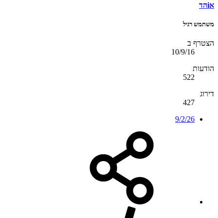
אiהד
משתמש רגיל
הצטרף ב
10/9/16
הודעות
522
דירוג
427
9/2/26