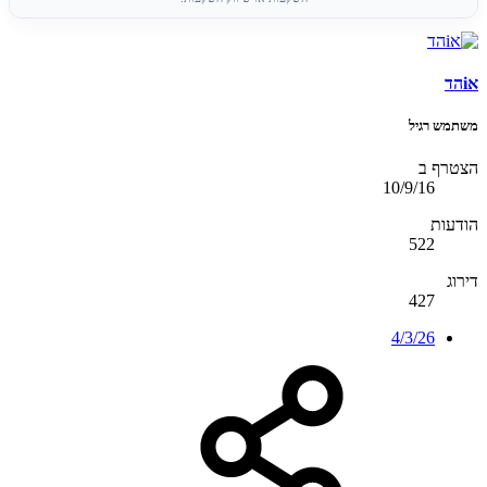
אiהד
משתמש רגיל
הצטרף ב
10/9/16
הודעות
522
דירוג
427
4/3/26