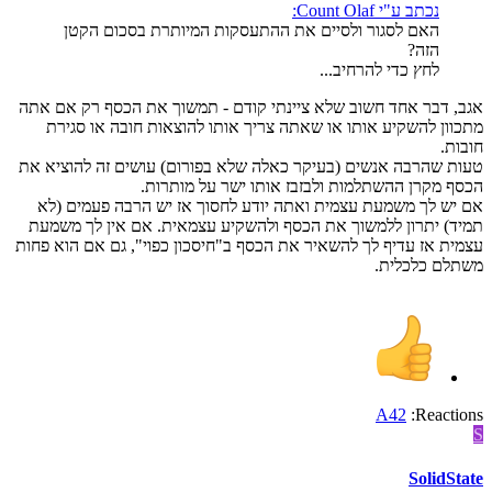
נכתב ע"י Count Olaf:
האם לסגור ולסיים את ההתעסקות המיותרת בסכום הקטן
הזה?
לחץ כדי להרחיב...
אגב, דבר אחד חשוב שלא ציינתי קודם - תמשוך את הכסף רק אם אתה
מתכוון להשקיע אותו או שאתה צריך אותו להוצאות חובה או סגירת
חובות.
טעות שהרבה אנשים (בעיקר כאלה שלא בפורום) עושים זה להוציא את
הכסף מקרן ההשתלמות ולבזבז אותו ישר על מותרות.
אם יש לך משמעת עצמית ואתה יודע לחסוך אז יש הרבה פעמים (לא
תמיד) יתרון ללמשוך את הכסף ולהשקיע עצמאית. אם אין לך משמעת
עצמית אז עדיף לך להשאיר את הכסף ב"חיסכון כפוי", גם אם הוא פחות
משתלם כלכלית.
A42
Reactions:
S
SolidState