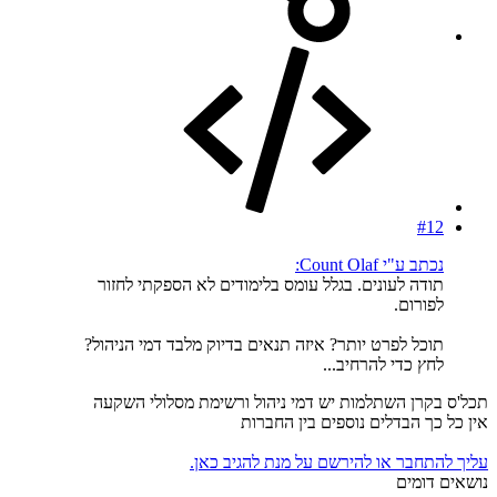
#12
נכתב ע"י Count Olaf:
תודה לעונים. בגלל עומס בלימודים לא הספקתי לחזור
לפורום.
תוכל לפרט יותר? איזה תנאים בדיוק מלבד דמי הניהול?
לחץ כדי להרחיב...
תכל'ס בקרן השתלמות יש דמי ניהול ורשימת מסלולי השקעה
אין כל כך הבדלים נוספים בין החברות
עליך להתחבר או להירשם על מנת להגיב כאן.
נושאים דומים