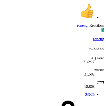
roneng
Reactions:
R
roneng
משתמש בכיר
הצטרף ב
21/2/17
הודעות
21,582
דירוג
18,868
2/3/26