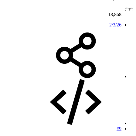
דירוג
18,868
2/3/26
#9