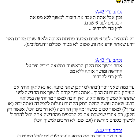
הוותק)
נכתב ע"י A42:
נכון אבל אתה תאבד את הזכות למשוך ללא מס את
הכספים לפני 6 שנים.
לחץ כדי להרחיב...
רק להבהיר - לפני 6 שנים ממועד פתיחת הקופה ולא 6 שנים מהיום (אני
יודע שאתה יודע את זה, פשוט לא בטוח שכולם יודעים/יבינו).
נכתב ע"י A42:
אתה מושך את הקרן הראשונה במלואה ומכיל וצר על
החדשה ומושך אותה ללא מס
לחץ כדי להרחיב...
עד כמה שאני זוכר (ובהחלט יתכן שאני טועה, אז נא לתקן אותי אם
טעיתי) טכנית זה הפוך - אתה צריך קודם למשוך את החדשה לפני
שתתחיל למשוך מהוותיקה. ואין חובה למשוך מהוותיקה במלואה.
ברגע שאתה עושה החלת וותק הקרנות ננעלות להפקדה ואתה יכול (או
צריך?) למשוך סכום כלשהו מהקרן החדשה (לא חייבים הכל, אפשר רק
חלק), רק אחרי שמשכת את כל הכספים מהחדשה אתה יכול להתחיל
למשוך כספים מהישנה (וגם שם, לא חייבים למשוך הכל).
נכתב ע"י A42:
זה בעצם הופך לך את הכסף הנעול ל6 שנים לנזיל כמעט בן