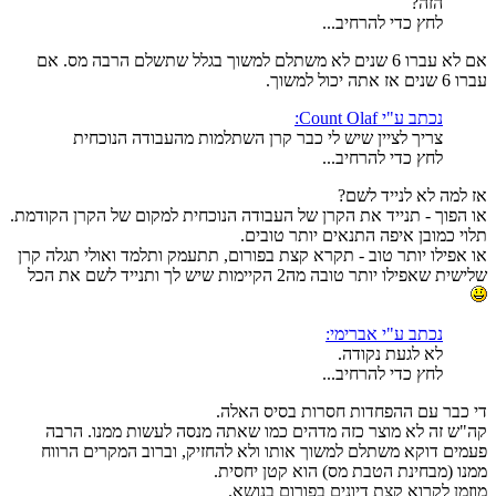
הזה?
לחץ כדי להרחיב...
אם לא עברו 6 שנים לא משתלם למשוך בגלל שתשלם הרבה מס. אם
עברו 6 שנים אז אתה יכול למשוך.
נכתב ע"י Count Olaf:
צריך לציין שיש לי כבר קרן השתלמות מהעבודה הנוכחית
לחץ כדי להרחיב...
אז למה לא לנייד לשם?
או הפוך - תנייד את הקרן של העבודה הנוכחית למקום של הקרן הקודמת.
תלוי כמובן איפה התנאים יותר טובים.
או אפילו יותר טוב - תקרא קצת בפורום, תתעמק ותלמד ואולי תגלה קרן
שלישית שאפילו יותר טובה מה2 הקיימות שיש לך ותנייד לשם את הכל
נכתב ע"י אברימי:
לא לגעת נקודה.
לחץ כדי להרחיב...
די כבר עם ההפחדות חסרות בסיס האלה.
קה"ש זה לא מוצר כזה מדהים כמו שאתה מנסה לעשות ממנו. הרבה
פעמים דוקא משתלם למשוך אותו ולא להחזיק, וברוב המקרים הרווח
ממנו (מבחינת הטבת מס) הוא קטן יחסית.
מוזמן לקרוא קצת דיונים בפורום בנושא.