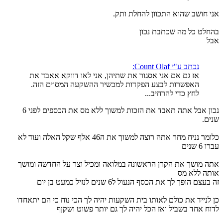
אני חושב שהוא התכוון להחלת ותק.
בהחלט כל מה שכתבת נכון
אבל
נכתב ע"י Count Olaf:
אז גם אם אני אסגור את שתיהן, אני לאו דווקא אאבד את
האפשרות לבצע הפקדות למכשיר ההשקעה המסוים הזה.
לחץ כדי להרחיב...
נכון אבל אתה תאבד את הזכות למשוך ללא מס את הכספים לפני 6
שנים.
כלומר נניח מחר אתה רוצה למשוך את ה46 אלף שקל האלה ועוד לא
עברו 6 שנים
אתה מושך את הקרן הראשונה במלואה ומכיל וצר על החדשה ומושך
אותה ללא מס
זה בעצם הופך לך את הכסף הנעול ל6 שנים לנזיל כמעט בן יום
כן לנייד את כולם לאותו בית השקעות יהיה לך הכי נוח כי הם יתאחדו
לדוח אחד בשביל ואז הכל יהיה לך גם יותר פשוט ושקןף