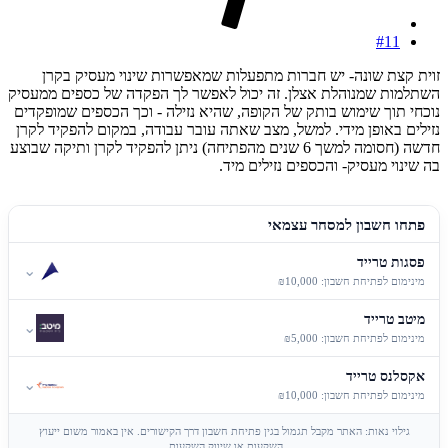
#11
זוית קצת שונה- יש חברות מתפעלות שמאפשרות שינוי מעסיק בקרן
השתלמות שמנוהלת אצלן. זה יכול לאפשר לך הפקדה של כספים ממעסיק
נוכחי תוך שימוש בותק של הקופה, שהיא נזילה - וכך הכספים שמופקדים
נזילים באופן מידי. למשל, מצב שאתה עובר עבודה, במקום להפקיד לקרן
חדשה (חסומה למשך 6 שנים מהפתיחה) ניתן להפקיד לקרן ותיקה שבוצע
בה שינוי מעסיק- והכספים נזילים מיד.
פתחו חשבון למסחר עצמאי
פסגות טרייד
⌄
מינימום לפתיחת חשבון: ₪10,000
מיטב טרייד
⌄
מינימום לפתיחת חשבון: ₪5,000
אקסלנס טרייד
⌄
מינימום לפתיחת חשבון: ₪10,000
גילוי נאות: האתר מקבל תגמול בגין פתיחת חשבון דרך הקישורים. אין באמור משום ייעוץ
השקעות או שיווק השקעות.