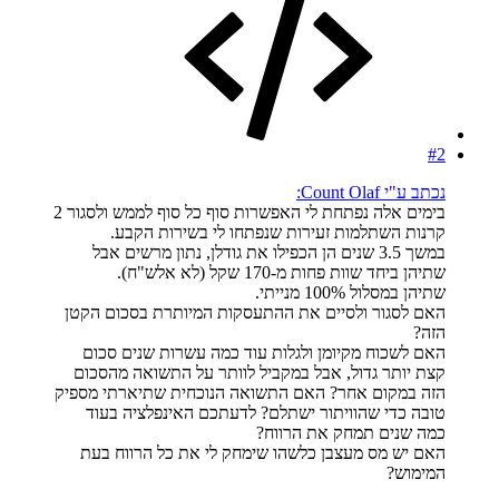
#2
נכתב ע"י Count Olaf:
בימים אלה נפתחת לי האפשרות סוף כל סוף לממש ולסגור 2
קרנות השתלמות זעירות שנפתחו לי בשירות הקבע.
במשך 3.5 שנים הן הכפילו את גודלן, נתון מרשים אבל
שתיהן ביחד שוות פחות מ-170 שקל (לא אלש"ח).
שתיהן במסלול 100% מנייתי.
האם לסגור ולסיים את ההתעסקות המיותרת בסכום הקטן
הזה?
האם לשכוח מקיומן ולגלות עוד כמה עשרות שנים סכום
קצת יותר גדול, אבל במקביל לוותר על התשואה מהסכום
הזה במקום אחר? האם התשואה הנוכחית שתיארתי מספיק
טובה כדי שהוויתור ישתלם? לדעתכם האינפלציה בעוד
כמה שנים תמחק את הרווח?
האם יש מס מעצבן כלשהו שימחק לי את כל הרווח בעת
המימוש?