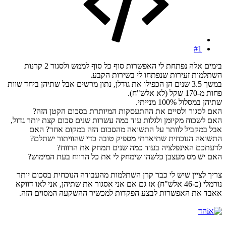
#1
בימים אלה נפתחת לי האפשרות סוף כל סוף לממש ולסגור 2 קרנות
השתלמות זעירות שנפתחו לי בשירות הקבע.
במשך 3.5 שנים הן הכפילו את גודלן, נתון מרשים אבל שתיהן ביחד שוות
פחות מ-170 שקל (לא אלש"ח).
שתיהן במסלול 100% מנייתי.
האם לסגור ולסיים את ההתעסקות המיותרת בסכום הקטן הזה?
האם לשכוח מקיומן ולגלות עוד כמה עשרות שנים סכום קצת יותר גדול,
אבל במקביל לוותר על התשואה מהסכום הזה במקום אחר? האם
התשואה הנוכחית שתיארתי מספיק טובה כדי שהוויתור ישתלם?
לדעתכם האינפלציה בעוד כמה שנים תמחק את הרווח?
האם יש מס מעצבן כלשהו שימחק לי את כל הרווח בעת המימוש?
צריך לציין שיש לי כבר קרן השתלמות מהעבודה הנוכחית בסכום יותר
נורמלי (כ-46 אלש"ח) אז גם אם אני אסגור את שתיהן, אני לאו דווקא
אאבד את האפשרות לבצע הפקדות למכשיר ההשקעה המסוים הזה.