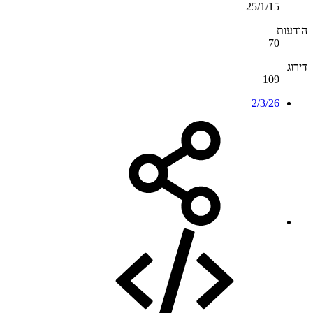
25/1/15
הודעות
70
דירוג
109
2/3/26