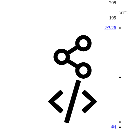
208
דירוג
195
2/3/26
#4