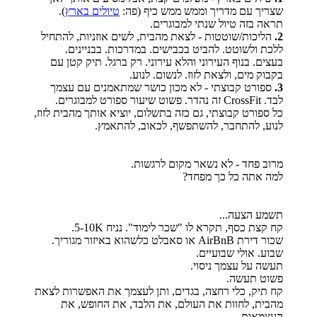
שצריך עם מדריך וממש ממש כיף (פה:
טיולים בארץ
).
תראה בזה טיול שנתי למבוגרים.
2.
הליכות/שוטטות - לצאת מהבית, לשים אוזניות, להתחיל
ללכת ולשוטט. להביט בכבישים. במדרכות. בבניינים.
בעצים. בנוף העירוני והלא עירוני. רק ברגל. תיק קטן עם
בקבוק מים, ולצאת לזוז. לנשום. לנוע.
3.
ספורט קבוצתי - לא מכון כושר שמתאמנים עם עצמך
לבד. CrossFit זה נהדר. פשוט שיעור ספורט למבוגרים.
כל ספורט קבוצתי, גם כזה בתשלום, יוציא אותך מהבית לזוז,
לנוע, להתחבר, להשתפשף, לכאוב, להתאמץ.
מרוב פחד - לא נשאר מקום לרגשות.
למה אתה כל כך מפחד?
תשמע הצעה...
קח קצת כסף, תקרא לו "שכר לימוד". נניח 5-10K.
שכור דירת AirBnB או סאבלט כלשהוא באיזור מגוריך.
שבוע. אולי שבועיים.
תעשה על עצמך ניסוי.
פשוט תעשה.
קח תיק, כלי רחצה, בגדים, ותן לעצמך את האפשרות לצאת
מהבית, לחוות את העולם, את הלבד, את החופש, את
העצמאות.