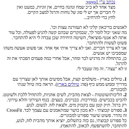
נכתב ע"י yoyo1:
מצד אחד לא כ״כ שמח ונהנה בחיים, אין זוגיות, כמעט ואין
לי חברים אך יש לי סוג של נוחות והרגל למצב הקיים.
לחץ כדי להרחיב...
לאנשים בדיכאון קליני לא תעזורנה עצות וכו'.
מה שאני יכול לומר לך, שבמקרים שבהם קשה להניע לפעולה, וכל עוד
אתה לא אנטי-סוציאלי, השיטה היחידה שכן עבדה לי היא להתחבר.
פשוט לעשות ולהתחבר.
אני לא צריך חברים, ואני לא צריך איתי אף אחד. אני פשוט אעשה משהו
שמסביבו יש אנשים.
כן, בהתחלה זה מרגיש לבד ומוזר, אבל אחרי כמה פעמים הפכתי את זה
להרגל.
זו לא "עצה". זה מה שעבד לי.
1.
טיולים בארץ - משלמים קצת, אבל מסיעים אותך לאן שצריך עם
מדריך וממש ממש כיף (פה:
טיולים בארץ
). תראה בזה טיול שנתי
למבוגרים.
2.
הליכות/שוטטות - לצאת מהבית, לשים אוזניות, להתחיל ללכת ולשוטט.
להביט בכבישים. במדרכות. בבניינים. בעצים. בנוף העירוני והלא עירוני.
רק ברגל. תיק קטן עם בקבוק מים, ולצאת לזוז. לנשום. לנוע.
3.
ספורט קבוצתי - לא מכון כושר שמתאמנים עם עצמך לבד. CrossFit
זה נהדר. פשוט שיעור ספורט למבוגרים.
כל ספורט קבוצתי, גם כזה בתשלום, יוציא אותך מהבית לזוז, לנוע,
להתחבר, להשתפשף, לכאוב, להתאמץ.