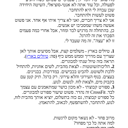
לפעולה, וכל עוד אתה לא אנטי-סוציאלי, השיטה היחידה
שכן עבדה לי היא להתחבר.
פשוט לעשות ולהתחבר.
אני לא צריך חברים, ואני לא צריך איתי אף אחד. אני פשוט
אעשה משהו שמסביבו יש אנשים.
כן, בהתחלה זה מרגיש לבד ומוזר, אבל אחרי כמה פעמים
הפכתי את זה להרגל.
זו לא "עצה". זה מה שעבד לי.
1.
טיולים בארץ - משלמים קצת, אבל מסיעים אותך לאן
שצריך עם מדריך וממש ממש כיף (פה:
טיולים בארץ
).
תראה בזה טיול שנתי למבוגרים.
2.
הליכות/שוטטות - לצאת מהבית, לשים אוזניות, להתחיל
ללכת ולשוטט. להביט בכבישים. במדרכות. בבניינים.
בעצים. בנוף העירוני והלא עירוני. רק ברגל. תיק קטן עם
בקבוק מים, ולצאת לזוז. לנשום. לנוע.
3.
ספורט קבוצתי - לא מכון כושר שמתאמנים עם עצמך
לבד. CrossFit זה נהדר. פשוט שיעור ספורט למבוגרים.
כל ספורט קבוצתי, גם כזה בתשלום, יוציא אותך מהבית לזוז,
לנוע, להתחבר, להשתפשף, לכאוב, להתאמץ.
מרוב פחד - לא נשאר מקום לרגשות.
למה אתה כל כך מפחד?