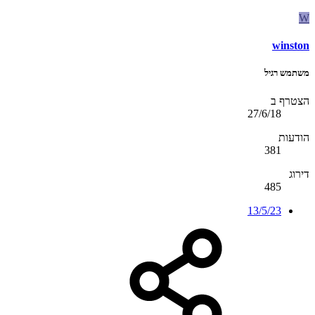
W
winston
משתמש רגיל
הצטרף ב
27/6/18
הודעות
381
דירוג
485
13/5/23