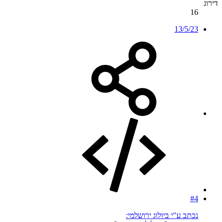
דירוג
16
13/5/23
#4
נכתב ע"י ביולוג ירושלמי: