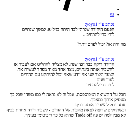
#3
נכתב ע"י yoyo1:
הפעם היחידה שגרתי לבד היתה בגיל 30 למשך שנתיים
לחץ כדי להרחיב...
מה היה אז? יכול לפרט יותר?
נכתב ע"י yoyo1:
הדירה ריקה כבר חצי שנה, לא מצליח להחליט אם לעבור או
להשכיר אותה בינתיים, מצד אחד מאוד מפחד לעשות את
הצעד ומצד שני אני יודע שאני יכול להיתקע עם ההורים
לעוד שנים.
לחץ כדי להרחיב...
חבל על התשואה המפוספסת, אבל זה לא נראה לי כמו משהו שכל כך
מעסיק אותך במצבך.
אתה יכול להשכיר אותה בכיף.
וכשתחליט שרוצה לצאת מהבית של ההורים - לשכור דירה אחרת בכיף.
לא מבין למה יש פה Trade off שהוא כל כך דיכוטומי בעיניך.