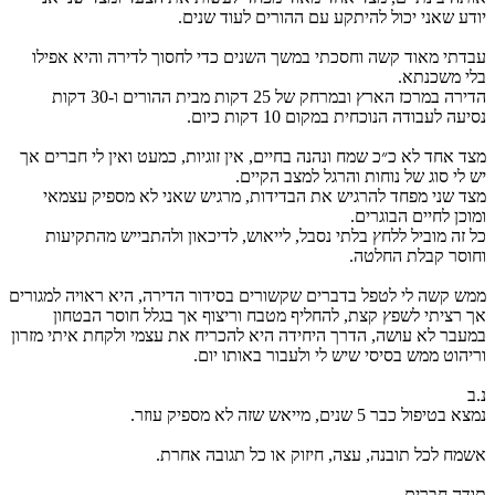
יודע שאני יכול להיתקע עם ההורים לעוד שנים.
עבדתי מאוד קשה וחסכתי במשך השנים כדי לחסוך לדירה והיא אפילו
בלי משכנתא.
הדירה במרכז הארץ ובמרחק של 25 דקות מבית ההורים ו-30 דקות
נסיעה לעבודה הנוכחית במקום 10 דקות כיום.
מצד אחד לא כ״כ שמח ונהנה בחיים, אין זוגיות, כמעט ואין לי חברים אך
יש לי סוג של נוחות והרגל למצב הקיים.
מצד שני מפחד להרגיש את הבדידות, מרגיש שאני לא מספיק עצמאי
ומוכן לחיים הבוגרים.
כל זה מוביל ללחץ בלתי נסבל, לייאוש, לדיכאון ולהתבייש מהתקיעות
וחוסר קבלת החלטה.
ממש קשה לי לטפל בדברים שקשורים בסידור הדירה, היא ראויה למגורים
אך רציתי לשפץ קצת, להחליף מטבח וריצוף אך בגלל חוסר הבטחון
במעבר לא עושה, הדרך היחידה היא להכריח את עצמי ולקחת איתי מזרון
וריהוט ממש בסיסי שיש לי ולעבור באותו יום.
נ.ב
נמצא בטיפול כבר 5 שנים, מייאש שזה לא מספיק עוזר.
אשמח לכל תובנה, עצה, חיזוק או כל תגובה אחרת.
תודה חברים.