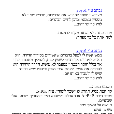
נכתב ע"י yoyo1:
מצד שני מפחד להרגיש את הבדידות, מרגיש שאני לא
מספיק עצמאי ומוכן לחיים הבוגרים.
לחץ כדי להרחיב...
מרוב פחד - לא נשאר מקום לרגשות.
למה אתה כל כך מפחד?
נכתב ע"י yoyo1:
ממש קשה לי לטפל בדברים שקשורים בסידור הדירה, היא
ראויה למגורים אך רציתי לשפץ קצת, להחליף מטבח וריצוף
אך בגלל חוסר הבטחון במעבר לא עושה, הדרך היחידה היא
להכריח את עצמי ולקחת איתי מזרון וריהוט ממש בסיסי
שיש לי ולעבור באותו יום.
לחץ כדי להרחיב...
תשמע הצעה...
קח קצת כסף, תקרא לו "שכר לימוד". נניח 5-10K.
שכור דירת AirBnB או סאבלט כלשהוא באיזור מגוריך. שבוע. אולי
שבועיים.
תעשה על עצמך ניסוי.
פשוט תעשה.