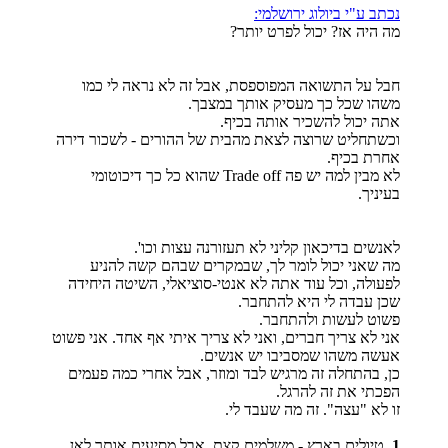
נכתב ע"י ביולוג ירושלמי:
מה היה אז? יכול לפרט יותר?
חבל על התשואה המפוספסת, אבל זה לא נראה לי כמו
משהו שכל כך מעסיק אותך במצבך.
אתה יכול להשכיר אותה בכיף.
וכשתחליט שרוצה לצאת מהבית של ההורים - לשכור דירה
אחרת בכיף.
לא מבין למה יש פה Trade off שהוא כל כך דיכוטומי
בעיניך.
לאנשים בדיכאון קליני לא תעזורנה עצות וכו'.
מה שאני יכול לומר לך, שבמקרים שבהם קשה להניע
לפעולה, וכל עוד אתה לא אנטי-סוציאלי, השיטה היחידה
שכן עבדה לי היא להתחבר.
פשוט לעשות ולהתחבר.
אני לא צריך חברים, ואני לא צריך איתי אף אחד. אני פשוט
אעשה משהו שמסביבו יש אנשים.
כן, בהתחלה זה מרגיש לבד ומוזר, אבל אחרי כמה פעמים
הפכתי את זה להרגל.
זו לא "עצה". זה מה שעבד לי.
1.
טיולים בארץ - משלמים קצת, אבל מסיעים אותך לאן