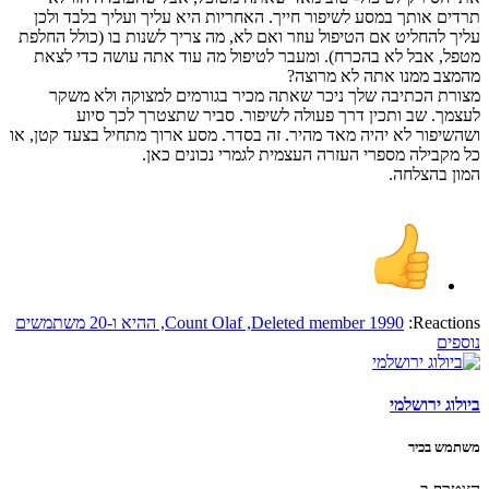
תרדים אותך במסע לשיפור חייך. האחריות היא עליך ועליך בלבד ולכן
עליך להחליט אם הטיפול עוזר ואם לא, מה צריך לשנות בו (כולל החלפת
מטפל, אבל לא בהכרח). ומעבר לטיפול מה עוד אתה עושה כדי לצאת
מהמצב ממנו אתה לא מרוצה?
מצורת הכתיבה שלך ניכר שאתה מכיר בגורמים למצוקה ולא משקר
לעצמך. שב ותכין דרך פעולה לשיפור. סביר שתצטרך לכך סיוע
ושהשיפור לא יהיה מאד מהיר. זה בסדר. מסע ארוך מתחיל בצעד קטן, או
כל מקבילה מספרי העזרה העצמית לגמרי נכונים כאן.
המון בהצלחה.
Reactions:
Deleted member 1990
,
Count Olaf
,
ההיא
ו-20 משתמשים
נוספים
ביולוג ירושלמי
משתמש בכיר