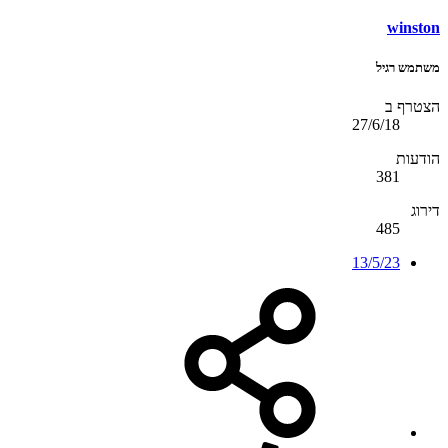
winston
משתמש רגיל
הצטרף ב
27/6/18
הודעות
381
דירוג
485
13/5/23