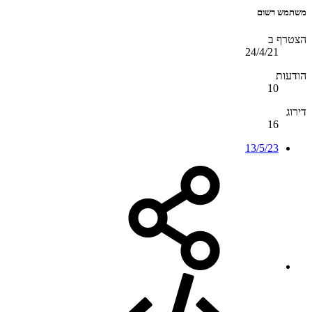
משתמש רשום
הצטרף ב
24/4/21
הודעות
10
דירוג
16
13/5/23