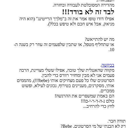
מהדירה המסובלטת לעבודה ובחזרה.
לבד זה לא בודד!!!
אפילו דודו טופז אמר את זה ב"מלךך הרייטינג" (הוא היה
מניאק, אבל איש חכם ולא טיפש בכלל).
מה יש להתייאש?
או שתחליף מטפל, או שתבין שלפעמים זה עוזר רק בשנה ה-
10.
בבקשה
.
מקווה שהאנגלית שלך טובה, אפילו ששלי מצויינת, הרבה
פעמים אני לא מבין ומחזיר רוורס כדי להבין.
הסרטונים שלו כל פעם מצחיקים אותי (bebe!!!), מהממים
אותי, מסקרנים, מעניינים בטירוף, נכונים לעילא, ופשוט
ממכרים.
הם באמת שמשפרים את ההרגשה!
כולם נ-ה-ד-ר-י-ם!!!
לחץ כדי להרחיב...
תודה חבר.
רק לא הבנתי של מי הסרטונים, Bebe?