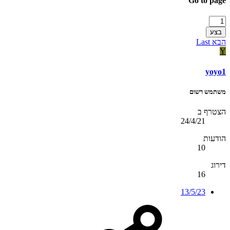
Go to page
בצע
הבא
Last
Y
yoyo1
משתמש רשום
הצטרף ב
24/4/21
הודעות
10
דירוג
16
13/5/23