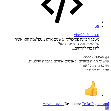
#8
נכתב ע"י doc29:
מטפל הכוונה פסיכולוג? 5 שנים אותו מטפל?מה הוא אומר
על המצב ועל התקיעות הזו?
לחץ כדי להרחיב...
כן, פסיכולוג קליני.
שיש לי תלות בהורים ובאנשים אחרים בקבלת החלטות.
ושהפחד מנהל אותי.
פתרונות קסם אין.
and
TeslasPigeon
Reactions:
ביולוג ירושלמי
W