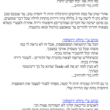
מה היה אז? יכול לפרט יותר?
לחץ כדי להרחיב...
אחרי שוק של כמה חודשים התרגלתי והיה לי יחסית טוב, עד שנכנס שכן
שלא נתן לי לישון עד 3 בלילה (היו דירות מתחת לוילה שכל דבר שומעים,
גם סתם ישיבה של חברים שמדברים) חיפשתי דירה אחרת ולצערי כשלא
מצאתי חזרתי להורים עד שאמצע כוויכול ומאז נתקעתי.
נכתב ע"י ביולוג ירושלמי:
חבל על התשואה המפוספסת, אבל זה לא נראה לי כמו
משהו שכל כך מעסיק אותך במצבך.
אתה יכול להשכיר אותה בכיף.
וכשתחליט שרוצה לצאת מהבית של ההורים - לשכור דירה
אחרת בכיף.
לא מבין למה יש פה Trade off שהוא כל כך דיכוטומי
בעיניך.
לחץ כדי להרחיב...
כי גם לדירה שכורה יהיה לי קשה, מפחד לסגור לעצמי את האופציה
היחסית נוחה שזו הדירה שלי.
נכתב ע"י ביולוג ירושלמי:
לאנשים בדיכאון קליני לא תעזורנה עצות וכו'.
מה שאני יכול לומר לך, שבמקרים שבהם קשה להניע