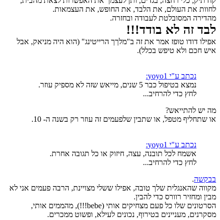
קח תיק, כלי רחצה, בגדים, ותן לעצמך את האפשרות לצאת מהבית,
לחוות את העולם, את הלבד, את החופש, את העצמאות.
מהדירה המסובלטת לעבודה ובחזרה.
לבד זה לא בודד!!!
אפילו דודו טופז אמר את זה ב"מלךך הרייטינג" (הוא היה מניאק, אבל
איש חכם ולא טיפש בכלל).
נכתב ע"י yoyo1:
נמצא בטיפול כבר 5 שנים, מייאש שזה לא מספיק עוזר.
לחץ כדי להרחיב...
מה יש להתייאש?
או שתחליף מטפל, או שתבין שלפעמים זה עוזר רק בשנה ה- 10.
נכתב ע"י yoyo1:
אשמח לכל תובנה, עצה, חיזוק או כל תגובה אחרת.
לחץ כדי להרחיב...
בבקשה
.
מקווה שהאנגלית שלך טובה, אפילו ששלי מצויינת, הרבה פעמים אני לא
מבין ומחזיר רוורס כדי להבין.
הסרטונים שלו כל פעם מצחיקים אותי (bebe!!!), מהממים אותי,
מסקרנים, מעניינים בטירוף, נכונים לעילא, ופשוט ממכרים.