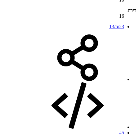
דירוג
16
13/5/23
#5