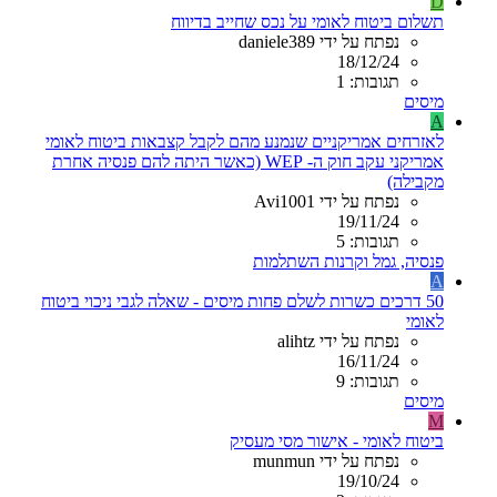
D
תשלום ביטוח לאומי על נכס שחייב בדיווח
נפתח על ידי daniele389
18/12/24
תגובות: 1
מיסים
A
לאזרחים אמריקניים שנמנע מהם לקבל קצבאות ביטוח לאומי
אמריקני עקב חוק ה- WEP (כאשר היתה להם פנסיה אחרת
מקבילה)
נפתח על ידי Avi1001
19/11/24
תגובות: 5
פנסיה, גמל וקרנות השתלמות
A
50 דרכים כשרות לשלם פחות מיסים - שאלה לגבי ניכוי ביטוח
לאומי
נפתח על ידי alihtz
16/11/24
תגובות: 9
מיסים
M
ביטוח לאומי - אישור מסי מעסיק
נפתח על ידי munmun
19/10/24