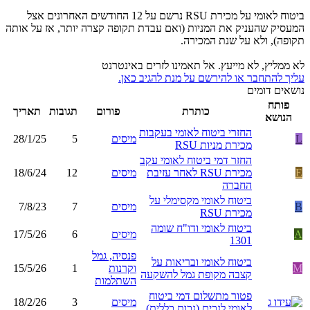
ביטוח לאומי על מכירת RSU נרשם על 12 החודשים האחרונים אצל
המעסיק שהעניק את המניות (ואם עבדת תקופה קצרה יותר, אז על אותה
תקופה), ולא על שנת המכירה.
לא ממליץ, לא מייעץ. אל תאמינו לזרים באינטרנט
עליך להתחבר או להירשם על מנת להגיב כאן.
נושאים דומים
פותח
כותרת
פורום
תגובות
תאריך
הנושא
החזרי ביטוח לאומי בעקבות
L
מיסים
5
28/1/25
מכירת מניות RSU
החזר דמי ביטוח לאומי עקב
E
מכירת RSU לאחר עזיבת
מיסים
12
18/6/24
החברה
ביטוח לאומי מקסימלי על
B
מיסים
7
7/8/23
מכירת RSU
ביטוח לאומי ודו"ח שומה
A
מיסים
6
17/5/26
1301
פנסיה, גמל
ביטוח לאומי ובריאות על
M
וקרנות
1
15/5/26
קצבה מקופת גמל להשקעה
השתלמות
פטור מתשלום דמי ביטוח
מיסים
3
18/2/26
לאומי לנכים (נכות כללית)