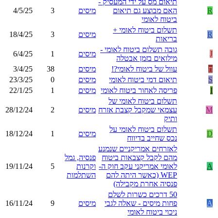
תיאום מס על ידי המעסיק -
R
האם מבוצע גם תיאום
מיסים
3
4/5/25
ביטוח לאומי
תשלום ביטוח לאומי +
R
מיסים
3
18/4/25
בריאות
גובה תשלום ביטוח לאומי -
J
מיסים
1
6/4/25
מילואים בזמן אבטלה
ח
עוול של ביטוח לאומי?!
מיסים
38
3/4/25
S
תיאום דמי ביטוח לאומי
מיסים
0
23/3/25
I
פריסה לאחור ביטוח לאומי
מיסים
1
22/1/25
תשלום ביטוח לאומי של
M
עצמאי שמקבל קצבת אזרח
מיסים
2
28/12/24
ותיק
תשלום ביטוח לאומי על
D
מיסים
1
18/12/24
נכס שחייב בדיווח
לאזרחים אמריקניים שנמנע
מהם לקבל קצבאות ביטוח
פנסיה, גמל
A
לאומי אמריקני עקב חוק ה-
וקרנות
5
19/11/24
WEP (כאשר היתה להם
השתלמות
פנסיה אחרת מקבילה)
50 דרכים כשרות לשלם
A
פחות מיסים - שאלה לגבי
מיסים
9
16/11/24
ניכוי ביטוח לאומי