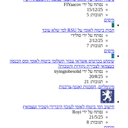
נפתח על ידי FIYaacov
15/12/25
תגובות: 5
מיסים
ס
חבות ביטוח לאומי על RSU למי שלא עובד
נפתח על ידי סולידי
2/12/25
תגובות: 7
מיסים
T
שימוש בכרטיס אשראי עבור תשלומי ביטוח לאומי ומס הכנסה
כעצמאי לצבירת נקודות והטבות?
נפתח על ידי tryingtobesolid
20/8/25
תגובות: 21
מינימליזם, חסכנות ואנטי-צרכנות
חישוב דמי ביטוח לאומי לעובד היברידי (שכיר ועצמאי)
נפתח על ידי Royi
21/5/25
תגובות: 8
מיסים