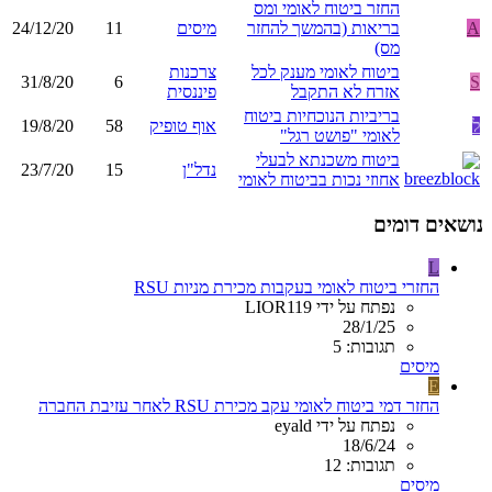
החזר ביטוח לאומי ומס
A
בריאות (בהמשך להחזר
מיסים
11
24/12/20
מס)
ביטוח לאומי מענק לכל
צרכנות
31/8/20
6
S
אזרח לא התקבל
פיננסית
בריביות הנוכחיות ביטוח
ל
אוף טופיק
58
19/8/20
לאומי "פושט רגל"
ביטוח משכנתא לבעלי
נדל"ן
15
23/7/20
אחוזי נכות בביטוח לאומי
נושאים דומים
L
החזרי ביטוח לאומי בעקבות מכירת מניות RSU
נפתח על ידי LIOR119
28/1/25
תגובות: 5
מיסים
E
החזר דמי ביטוח לאומי עקב מכירת RSU לאחר עזיבת החברה
נפתח על ידי eyald
18/6/24
תגובות: 12
מיסים