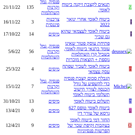
פנסיה, גמל
תנאים לקצבת זיקנה ביטוח
Z
וקרנות
135
21/11/22
לאומי.
השתלמות
ביטוח לאומי אחרי ינואר
צרכנות
י
3
16/11/22
2022
פיננסית
ביטוח לאומי לעצמאי שהוא
י
מיסים
14
17/10/22
גם שכיר
פתיחת עוסק פטור שאינו
פנסיה, גמל
עומד בתנאי ביטוח לאומי,
וקרנות
56
5/6/22
בשביל קרן השתלמות
השתלמות
נוספת + הוצאות מוכרות
ביטוח לאומי לשכיר שפתח
ח
מיסים
4
25/3/22
עסק עצמאי
הגבלת סכום קצבת פנסיה
פנסיה, גמל
כדי להשפיע על גודל
וקרנות
7
15/1/22
הכנסה לצורך חישוב
השתלמות
תשלומי ביטוח לאומי
ה
תשלום ביטוח לאומי
מיסים
13
31/10/21
ביטוח לאומי טופס 627
ע
מיסים
0
13/4/21
גרסא של עורך דין
החזר דמי ביטוח לאומי
O
בעקבות זקיפת שכר של
מיסים
9
12/4/21
הפרשות פנסיוניות