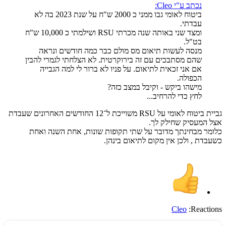
נכתב ע"י Cleo:
ביטוח לאומי גבו ממני כ 2000 ש"ח על שנת 2023 בה לא
עבדתי.
ומצד שני באותה שנה מכרתי RSU ושילמתי כ 10,000 ש"ח
בט"ל.
מנסה לעשות תיאום מס מולם כבר כמה חודשים ונראה
שהם מסתבכים עם זה בירוקרטית. לא הצלחתי לגמרי להבין
אם אני זכאית לתיאום. על פניו לא ברור לי למה הגבייה
הכפולה.
מישהו ביקש - וקיבל במצב כזה?
לחץ כדי להרחיב...
גביית ביטוח לאומי על RSU משוייכת ל־12 החודשים האחרונים שעבדת
אצל המעסיק שחילק לך.
כלומר מבחינתך מדובר על שתי תקופות שונות, אחת השנה ואחת
כשעבדת , ולכן אין מקום לתיאום בינהן.
Cleo
Reactions: