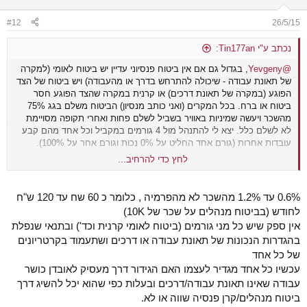
o
n
#12
26/5/15
s
:
נכתב ע"י Tin177an:
@Yevgeny
, בגדול גם אם אין ביטוח פנסיוני עדיין יש ביטוח לאומי (למקרה
של תאונת עבודה - שיכולה להתרחש בדרך או מהעבודה) ויש ביטוח של הצד
הפוגע (במקרה של תאונת דרכים) או קרנית במקרה שהצד הפוגע חסר
ביטוח או ברח. בכל המקרים (ואני כותב מנסיון) הביטוח משלם בגג 75%
מהשכר ויעשה שמיניות באוויר בשביל לשלם פחות ואחרי תקופה מסויימת
לא לשלם כלל. יצא לי להתנהל מול 4 גורמים במקביל וכל אחד מהם קבע
עובדות אחרות (גורם אחד החליט על 0% נכות וגורם אחר על 100%).
לחץ כדי להרחיב...
@ע.מדי
, רק לתקן, במקרה של תאונת דרכים בה לפוגע אין ביטוח או שהוא
ברח עדיין תקבל ביטוח לאומי ותתנהל מול ארגון "קרנית" שנועד בדיוק
למקרים כאלה.
0.6% עד 1.2% מהשכר לא מהפרמיה , כלומר כ 60 שח עד 120 ש"ח
במקרה של שבץ אז מאוד תלוי איפה הוא קרה, אם בעבודה או בדרך אליה
לחודש (בביטוח מנהלים על שכר של 10K)
או ממנה אז זו תאונת עבודה ותתנהל מול הביטוח הלאומי. יש שאלה פתוחה
אין ספק שיש כל מני גורמים (ביטוח לאומי קרנית וכד') ובתנאי שנפלת
בדמות של שבץ ביום שלא עובדים בו, אני מאמין שתהיה התנהלות מול
בהגדרות הנכונות של תאונת עבודה או דרכים ושתעמוד בקרטריונים
הביטוח הלאומי.
הביטוח מאובדן כושר עבודה אינו מוגבל לשנה אחת, במקרה קיצוני הביטוח
של כל אחד
הפנסיוני ישלם לך 75% מהשכר עד גיל הפרישה ובמקביל יפקיד לך את כל
עכשיו כל אחד מגדיר לעצמו האם הגידור דרך מעסיק לאובדן כושר
סכום ההפקדה (שלך ושל המעסיק) לקרן הפנסיה וברגע שתצא לפנסיה
עבודה שאינו תאונת עבודה/דרכים ובעלות כפי שהוא יכל להשיג דרך
הקרן תתחיל לשלם לך את הקצבה.
ביטוח מנהלים/קרן פנסיה שווה או לא.