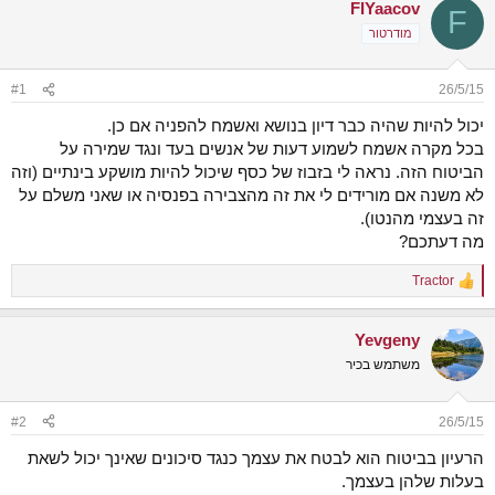
FIYaacov
ש
א
F
א
ר
מודרטור
י
ך
#1
26/5/15
יכול להיות שהיה כבר דיון בנושא ואשמח להפניה אם כן.
בכל מקרה אשמח לשמוע דעות של אנשים בעד ונגד שמירה על
הביטוח הזה. נראה לי בזבוז של כסף שיכול להיות מושקע בינתיים (וזה
לא משנה אם מורידים לי את זה מהצבירה בפנסיה או שאני משלם על
זה בעצמי מהנטו).
מה דעתכם?
Tractor
R
e
a
Yevgeny
c
t
משתמש בכיר
i
o
n
#2
26/5/15
s
:
הרעיון בביטוח הוא לבטח את עצמך כנגד סיכונים שאינך יכול לשאת
בעלות שלהן בעצמך.