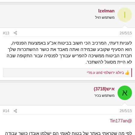
מאיפה המספר 0.6% עבור פרמיית הביטוח והאם אתה בטוח שהוא נלקח
מההפקדה בלבד?
Izelman
I
משתמש רגיל
#13
26/5/15
לעניות דעתי, המרכיב הכי חשוב בביטוח אכ"ע באמצעות הפנסיה,
הוא הסעיף שקובע שבמידה ואתה מאבד את כושר ההשתכרות שלך
חברת הביטוח ממשיכה להפריש עבורך לפנסיה עבור התקופה שבה
לא היית מסוגל להשתכר.
ביולוג ירושלמי
and
ע.מדי
R
e
a
איש(3718)
c
א
t
משתמש בכיר
i
o
n
#14
26/5/15
s
:
@Tin177an
לפי מה שקראתי באתר של בטוח לאומי הם ישלמו אובדן כושר עבודה