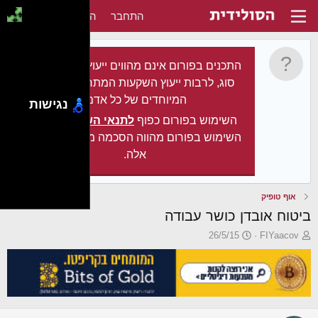
התחבר
הירשם
התכנים בפורום אינם מהווים ייעוץ מקצועי מכל
סוג, לרבות ייעוץ השקעות המתחשב בצרכיו
המיוחדים של כל אדם.
נגישות
השימוש בפורום כפוף
לתנאי השימוש
. עצם
השימוש בפורום מהווה הסכמה מלאה לתנאים
אלה.
אוף טופיק
ביטוח אובדן כושר עבודה
פ
פ
26/5/15
FIYaacov
ו
ו
ת
ר
ח
ס
ה
ם
נ
ב
ו
ת