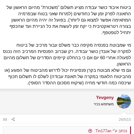
ביטוח איבוד כושר עבודה מציע תשלום "משכורת" מהיום הראשון של
התאונה לפרק זמן של כחודשים (למרות שאני בטוח שבפרמיה
המתאימה אפשר למצוא גם ליותר). בפועל זה יהיה מהיום הראשון
בצורה רטרואקטיבית כי יקח זמן לעשות את כל הניירת ועד שהכסף
יתחיל לטפטפף.
מי שמבוטח בפנסיה מקיפה כבר משלם עבור מרכיב של ביטוח
למקרה של אובדן כושר עבודה. רק שברוב הפנסיות המרכיב הזה נכנס
לפעולה אחרי 60 יום אם כי בהחלט קיימים הסדרים של תשלום מהיום
הראשון.
גם מי שלא מבוטח בקרן פנסיונית יכול לדרוש מהביטוח של הפוגע (או
מהביטוח הלאומי במקרה של תאונת עבודה) לשלם לו תשלום תכוף
שיכסה כמה חודשי מחיה (שיקוזז מסכום ההסדר הסופי).
Yevgeny
משתמש בכיר
#8
26/5/15
נכתב ע"י Tin177an: