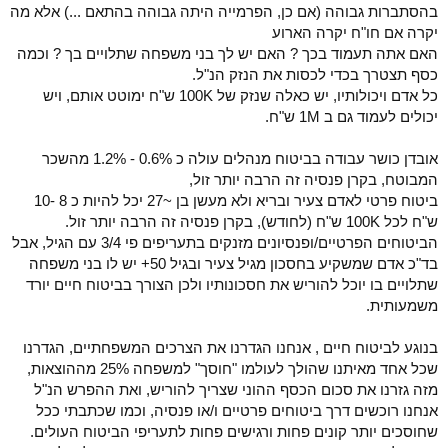
בהסתברות גבוהה (אם כן, הפרמייה היתה גבוהה בהתאם ...) אלא מה
יקרה אם חו"ח יקרה הארוע
האם אתה תעמוד בכך ? האם יש לך בני משפחה שתלויים בך ? וכמה
כסף תצטרך בכדי לכסות את הנזק הנ"ל.
כל אדם ויכולותיו, יש כאלה שנזק של 100K ש"ח ימוטט אותם, ויש
יכולים לעמוד גם ב 1M ש"ח.
אובדן כושר עבודה בביטוח מנהלים עולה כ 0.6% - 1.2% מהשכר
המבוטח, בקרן פנסיה זה הרבה יותר זול,
ביטוח פרטי לאדם צעיר ובריא ולא מעשן בן ~27 יכל להיות כ 8 -10
ש"ח לכל 100K ש"ח (לחודש), בקרן פנסיה זה הרבה יותר זול.
הביטוחים הפרטיים/ופנסיונים מזנקים בתעריפים פי 3/4 עם הגיל, אבל
בד"כ אדם שמשקיע בחסכון מגיל צעיר ובגיל 50+ יש לו בני משפחה
שתלויים בו יוכל להוריש את חסכונותיו ולכן הצורך בביטוח חיים יורד
משמעותית.
בנוגע לביטוח חיים , אנחנו הגדרנו את הצרכים המשפחתיים, הגדרנו
שכל אחד מאיתנו שהולך לעולמו "חוסך" למשפחה 25% מההוצאות,
מזה גזרנו את סכום הכסף ההוני שצריך להוריש, ואת ההפרש הנ"ל
אנחנו רוכשים דרך ביטוחים פרטיים ו/או פנסיה, וכמו שכתבתי ככל
שחוסכים יותר קונים פחות ורגישים פחות לתעריפי הביטוח העולים.