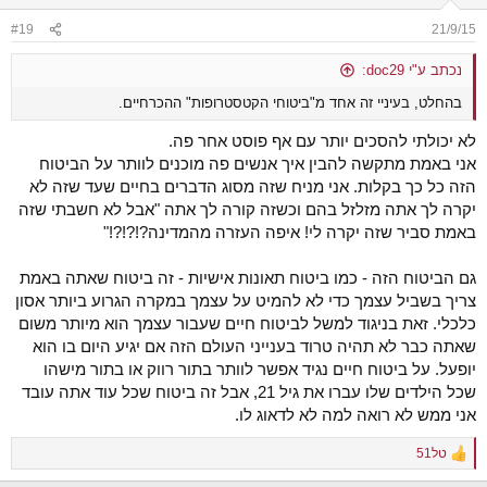
o
n
#19
21/9/15
s
:
נכתב ע"י doc29:
בהחלט, בעיניי זה אחד מ"ביטוחי הקטסטרופות" ההכרחיים.
לא יכולתי להסכים יותר עם אף פוסט אחר פה.
אני באמת מתקשה להבין איך אנשים פה מוכנים לוותר על הביטוח
הזה כל כך בקלות. אני מניח שזה מסוג הדברים בחיים שעד שזה לא
יקרה לך אתה מזלזל בהם וכשזה קורה לך אתה "אבל לא חשבתי שזה
באמת סביר שזה יקרה לי! איפה העזרה מהמדינה?!?!?!"
גם הביטוח הזה - כמו ביטוח תאונות אישיות - זה ביטוח שאתה באמת
צריך בשביל עצמך כדי לא להמיט על עצמך במקרה הגרוע ביותר אסון
כלכלי. זאת בניגוד למשל לביטוח חיים שעבור עצמך הוא מיותר משום
שאתה כבר לא תהיה טרוד בענייני העולם הזה אם יגיע היום בו הוא
יופעל. על ביטוח חיים נגיד אפשר לוותר בתור רווק או בתור מישהו
שכל הילדים שלו עברו את גיל 21, אבל זה ביטוח שכל עוד אתה עובד
אני ממש לא רואה למה לא לדאוג לו.
טל51
R
e