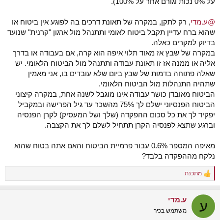
על 0% נכות וגורם אחר על 100%).
@ע.מדי
, רק לתקן, במקרה של תאונת דרכים בה לפוגע אין ביטוח או
שהוא ברח עדיין תקבל ביטוח לאומי ותתנהל מול ארגון "קרנית" שנועד
בדיוק למקרים כאלה.
במקרה של שבץ אז מאוד תלוי איפה הוא קרה, אם בעבודה או בדרך
אליה או ממנה אז זו תאונת עבודה ותתנהל מול הביטוח הלאומי. יש
שאלה פתוחה בדמות של שבץ ביום שלא עובדים בו, אני מאמין
שתהיה התנהלות מול הביטוח הלאומי.
הביטוח מאובדן כושר עבודה אינו מוגבל לשנה אחת, במקרה קיצוני
הביטוח הפנסיוני ישלם לך 75% מהשכר עד גיל הפרישה ובמקביל
יפקיד לך את כל סכום ההפקדה (שלך ושל המעסיק) לקרן הפנסיה
וברגע שתצא לפנסיה הקרן תתחיל לשלם לך את הקצבה.
מאיפה המספר 0.6% עבור פרמיית הביטוח והאם אתה בטוח שהוא
נלקח מההפקדה בלבד?
מתכנת
R
e
a
ע.מדי
c
ע
t
משתמש בכיר
i