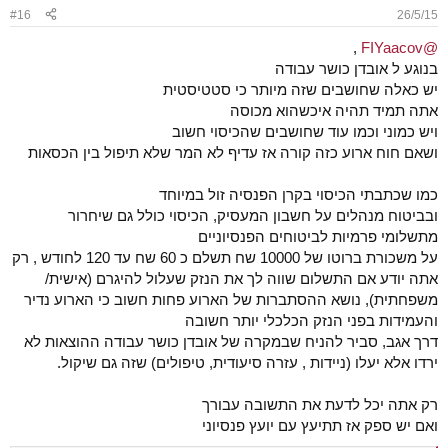
#16
26/5/15
,
@FIYaacov
בנוגע ל אובדן כושר עבודה
יש כאלה שחושבים שזה מיותר כי סטטיסטית
אתה תמיד תהיה איכשהוא מכוסה
ויש כמוני וכמו עוד שחושבים שהכיסוי חשוב
ושאם חוח ארוע כזה קורה אז עדיף לא המר שלא תיפול בין הכסאות
כמו שכתבתי הכיסוי בקרן הפנסיה זול במיוחד
ובביטוח מנהלים על חשבון המעסיק, הכיסוי כולל גם שיחרור
מתשלומי פרמיות לביטוחים הפנסיוניים
על משכורת ברוטו של 10000 שח תשלם כ 60 שח עד 120 לחודש , רק
אתה יודע אם התשלום שווה לך את הנזק שעלול להיגרם (אישית/
משפחתית), נושא ההסתברות של הארוע פחות חשוב כי הארוע נדיר
והעמידות בפני הנזק הכלכלי יותר חשובה
דרך אגב, סביר להניח שבמקרה של אובדן כושר עבודה ההוצאות לא
ירדו אלא יעלו (ניידות , עזרה סיעודית, טיפולים) שזה גם שיקול.
רק אתה יכל לדעת את התשובה עבורך
ואם יש ספק אז תתיעץ עם יועץ פנסיוני