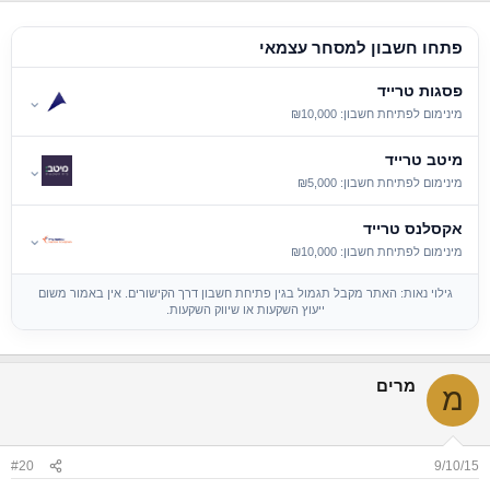
a
c
t
פתחו חשבון למסחר עצמאי
i
o
פסגות טרייד
n
⌄
s
מינימום לפתיחת חשבון: ₪10,000
:
מיטב טרייד
⌄
מינימום לפתיחת חשבון: ₪5,000
אקסלנס טרייד
⌄
מינימום לפתיחת חשבון: ₪10,000
גילוי נאות: האתר מקבל תגמול בגין פתיחת חשבון דרך הקישורים. אין באמור משום
ייעוץ השקעות או שיווק השקעות.
מרים
מ
#20
9/10/15