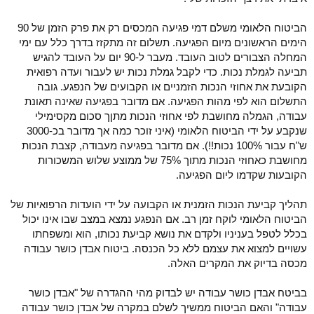
הביטוח הלאומי משלם דמי פגיעה המכסים רק את פרק הזמן של 90
הימים הראשונים מיום הפגיעה. תשלום זה מתקזז בדרך כלל עם ימי
המחלה הצבורים לטוב העובד. מעבר ל-90 יום על העובד להגיש
תביעה לגמלת נכות. כדי לקבל גמלת נכות יש לעבור ועדה רפואית
הקובעת את אחוזי הנכות הזמניים או הקבועים של הנפגע. גובה
התשלום הוא לפי מהות הפגיעה. אם מדובר בפגיעה שאינה תאונת
עבודה, הגמלה מחושבת לפי אחוזי הנכות מתןך סכום מקסימילי
שנקבע על ידי הביטוח הלאומי (איני זוכר כמה אך מדובר בכ-3000
ש"ח עבור 100% נכות!!). אם מדובר בפגיעה מעבודה, קצבת הנכות
מחושבת כאחוזי הנכות מתוך 75% של ממוצע שלוש המשכורות
הקובעות שקדמו ליום הפגיעה.
תהליך קביעת הנכות הזמנית או הקבועה על ידי הועדות הרפואיות של
הביטוח הלאומי לוקח זמן רב. אם הנפגע נמצא במצב שבו אינו יכול
בכלל לטפל בעניניו ולקדם את נושא קביעת נכותו, הוא ומשפחתו
עשויים למצוא את עצמם ללא כל הכנסה. ביטוח אבדן כושר עבודה
מכסה בדיוק את המקרים האלה.
בביטח אבדן כושר עבודה יש לבדוק מהי ההגדרה של "אבדן כושר
עבודה" והאם הביטוח ממשיך לשלם במקרה של אבדן כושר עבודה