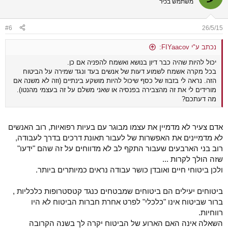
משתמש בכיר
i
o
n
#6
26/5/15
s
:
נכתב ע"י FIYaacov:
יכול להיות שהיה כבר דיון בנושא ואשמח להפניה אם כן.
בכל מקרה אשמח לשמוע דעות של אנשים בעד ונגד שמירה על הביטוח
הזה. נראה לי בזבוז של כסף שיכול להיות מושקע בינתיים (וזה לא משנה אם
מורידים לי את זה מהצבירה בפנסיה או שאני משלם על זה בעצמי מהנטו).
מה דעתכם?
אדם צעיר לא מדמיין את עצמו מבוגר עם בעיות רפואיות, רוב האנשים
לא מדמיינים את האפשרות של לעבור תאונת דרכים בדרך לעבודה,
רוב בני הארבעים שעבור התקף לב לא מדווחים על זה שהם "ידעו"
שזה הולך לקרות ...
ולכן ביטוחי חיים ואובדן כושר עבודה נראים כמיותרים ביותר.
ביטוחים יעילים הם ביטוחים שמבטחים כנגד קטסטרופות כלכליות ,
ברור שביטוח אינו "כלכלי" לפרט אחרת חברות הביטוח לא היו
רווחיות.
השאלה אינה האם הארוע של הביטוח יקרה לך בשנה הקרובה