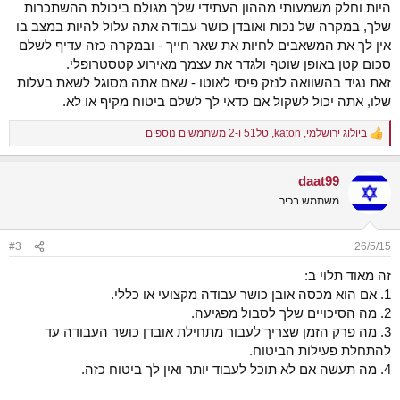
היות וחלק משמעותי מההון העתידי שלך מגולם ביכולת ההשתכרות
שלך, במקרה של נכות ואובדן כושר עבודה אתה עלול להיות במצב בו
אין לך את המשאבים לחיות את שאר חייך - ובמקרה כזה עדיף לשלם
סכום קטן באופן שוטף ולגדר את עצמך מאירוע קטסטרופלי.
זאת נגיד בהשוואה לנזק פיסי לאוטו - שאם אתה מסוגל לשאת בעלות
שלו, אתה יכול לשקול אם כדאי לך לשלם ביטוח מקיף או לא.
ביולוג ירושלמי
,
katon
,
טל51
ו-2 משתמשים נוספים
R
e
a
daat99
c
t
משתמש בכיר
i
o
n
#3
26/5/15
s
:
זה מאוד תלוי ב:
1. אם הוא מכסה אובן כושר עבודה מקצועי או כללי.
2. מה הסיכויים שלך לסבול מפגיעה.
3. מה פרק הזמן שצריך לעבור מתחילת אובדן כושר העבודה עד
להתחלת פעילות הביטוח.
4. מה תעשה אם לא תוכל לעבוד יותר ואין לך ביטוח כזה.