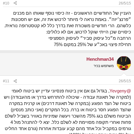
n
#10
26/5/15
s
:
העניין של החודשיים הראשונים - זה כיסוי נוסף שאותו הם מכנים
״פרנצ׳יזה״. באמת נראה לי מיותר לרכוש את זה, אם יש חסכונות
כלשהם. הרי חודשיים משכורת זאת בדרך כלל לא קטסטרופה נוראית.
כיסויים שכן הייתי שוקל לרכוש, אם לא כלולים:
הרחבה מ״כל עיסוק סביר״ לעיסוק הספציפי
תחילת פיצוי באכ״ע של 25% במקום 75%
Henchman34
משתמש בכיר
#11
26/5/15
@Yevgeny
, בגדול גם אם אין ביטוח פנסיוני עדיין יש ביטוח לאומי
(למקרה של תאונת עבודה - שיכולה להתרחש בדרך או מהעבודה) ויש
ביטוח של הצד הפוגע (במקרה של תאונת דרכים) או קרנית במקרה
שהצד הפוגע חסר ביטוח או ברח. בכל המקרים (ואני כותב מנסיון)
הביטוח משלם בגג 75% מהשכר ויעשה שמיניות באוויר בשביל לשלם
פחות ואחרי תקופה מסויימת לא לשלם כלל. יצא לי להתנהל מול 4
גורמים במקביל וכל אחד מהם קבע עובדות אחרות (גורם אחד החליט