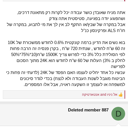
כי יקח זמן לעשות את כל הניירת ועד שהכסף יתחיל לטפטפף.
מי שמבוטח בפנסיה מקיפה כבר משלם עבור מרכיב של ביטוח למקרה של
אתה מניח שאובדן כושר עבודה יכל לקרות רק מתאונת דרכים,
אובדן כושר עבודה. רק שברוב הפנסיות המרכיב הזה נכנס לפעולה אחרי 60
ושהפוגע יודה בפגיעה, סטיסטית אתה צודק
יום אם כי בהחלט קיימים הסדרים של תשלום מהיום הראשון.
אבל במקרה של שבץ/או התקף לב אין לך את מי לתבוע, במקרה של
גם מי שלא מבוטח בקרן פנסיונית יכול לדרוש מהביטוח של הפוגע (או
חו"ח ALS ופרקינסון כנ"ל
מהביטוח הלאומי במקרה של תאונת עבודה) לשלם לו תשלום תכוף שיכסה
כמה חודשי מחיה (שיקוזז מסכום ההסדר הסופי).
בוא נשים את הדיון ברמה קונקטית 0.6% לחודש ממשכורת של 10K
זה 60 ש"ח לחודש , שנתית 720 ש"ח , בקרן פנסיה זה הרבה פחות
לפי הסולידת כלל 3% כדי לפרוש צריך 1500K ש"ח(10*75%*50%
לחלק ב 3%) העלות של 60 ש"ח לחודש הוא 24K מתוך הסכום
לפרישה
עכשיו כל אחד יחליט לעצמו האם הפסד של 24K (לדעתי זה פחות כי
הביטוח מוגבל לשנות העבודה ולא לנצח) בכדי לגדר סיכונים
למשפחה או לעצמך זו השקעה ראויה, אבל אלו המספרים.
אל ניניו
and
אנטארטיקה
R
e
a
Deleted member 887
c
D
t
i
o