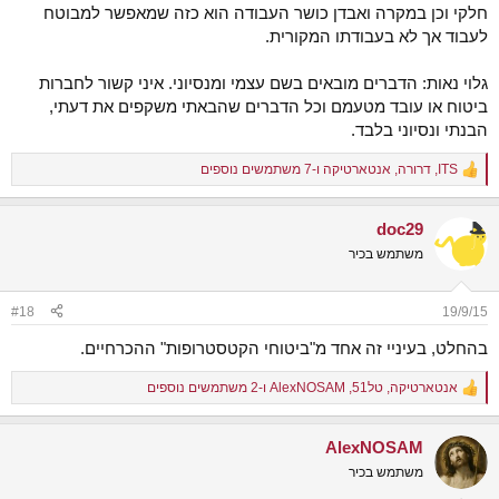
חלקי וכן במקרה ואבדן כושר העבודה הוא כזה שמאפשר למבוטח
לעבוד אך לא בעבודתו המקורית.
גלוי נאות: הדברים מובאים בשם עצמי ומנסיוני. איני קשור לחברות
ביטוח או עובד מטעמם וכל הדברים שהבאתי משקפים את דעתי,
הבנתי ונסיוני בלבד.
ITS
,
דרורה
,
אנטארטיקה
ו-7 משתמשים נוספים
R
e
a
doc29
c
t
משתמש בכיר
i
o
n
#18
19/9/15
s
:
בהחלט, בעיניי זה אחד מ"ביטוחי הקטסטרופות" ההכרחיים.
אנטארטיקה
,
טל51
,
AlexNOSAM
ו-2 משתמשים נוספים
R
e
a
AlexNOSAM
c
t
משתמש בכיר
i