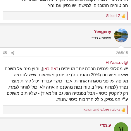
הביטוחים המובנים. למישהו יש נסיון עם זה?
Shlomi Z
R
e
a
Yevgeny
c
t
משתמש בכיר
i
o
n
#5
26/5/15
s
:
@FIYaacov
יש מסלולי פנסיה הרבה יותר מנייתים (
ראה כאן
), וחוץ מזה אל תשכח
שאגח מיועדות (30% מהפנסיה) זה יתרון משמעותי שיש לפנסיה
מקיפה על פני מסגרות אחרות. אבדן כושר עבודה יכול להיות מוצר
נפרד (למרות שעל ביטוח נכות מהפנסיה אתה לא יכול לוותר לגמרי,
רק להקטין כיסוי - אבל בפנסיה הוא גם זול מאוד) - שלעיתים משולם
ע״י המעסיק, כולל הרחבות כיסוי שונות.
ביולוג ירושלמי
and
katon
R
e
a
ע.מדי
c
ע
t