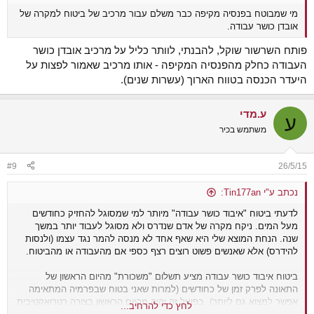
מי שמבוטח בפנסיה מקיפה כבר משלם עבור מרכיב של ביטוח למקרה של
אובדן כושר עבודה.
פותח השרשור שוקל, להבנתי, לוותר כליל על מרכיב אובדן כושר
העבודה כחלק מהפנסיה המקיפה - אותו מרכיב שאמור לפצות על
היעדר הכנסה בטווח הארוך (עשרות שנים).
ע.מדי
ע
משתמש בכיר
#9
26/5/15
נכתב ע"י Tin177an:
לדעתי ביטוח "איבוד כושר עבודה" מיותר למי שמסוגל להחזיק כחודשים
מעל המים. ניקח מקרה של אדם שנדרס ולא מסוגל לעבוד יותר במשך
שנה. הנחת המוצא שלי היא שאף אחד לא מנסה להמר נגד עצמו (ולנסות
להידרס) אלא שאנשים פשוט רוצים רצף כספי אם מהעבודה או מהביטוח.
ביטוח איבוד כושר עבודה מציע תשלום "משכורת" מהיום הראשון של
התאונה לפרק זמן של כחודשים (למרות שאני בטוח שבפרמיה המתאימה
אפשר למצוא גם ליותר). בפועל זה יהיה מהיום הראשון בצורה רטרואקטיבית
לחץ כדי להרחיב...