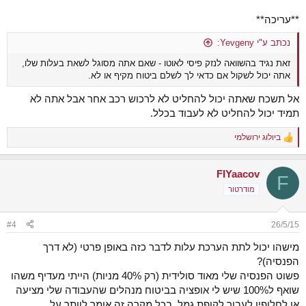
**עריכה**
נכתב ע"י Yevgeny:
זאת נגיד בהשוואה לנזק פיסי לאוטו - שאם אתה מסוגל לשאת בעלות שלו,
אתה יכול לשקול אם כדאי לך לשלם ביטוח מקיף או לא.
אל תשכח שאתה יכול להחליט לא לרכוש רכב אחר אבל אתה לא
תמיד יכול להחליט לא לעבוד בכלל.
ביולוג ירושלמי
R
e
a
FIYaacov
c
F
t
מודרטור
i
o
n
#4
26/5/15
s
:
מישהו יכול לתת הערכת עלות לדבר כזה באופן פרטי (לא דרך
הפנסיה)?
פשוט הפנסיה שלי מאוד סולידית (רק 40% מניות) הייתי מעדיף משהו
שואף ל100% שיש לי אופציה בביטוח מנהלים שהעבודה שלי מציעה
או לחלופין לעבור לקופת גמל. בכל מקרה זה אומר לוותר על