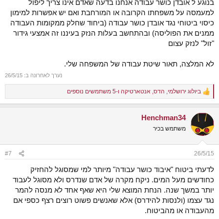
בנוגע ל אובדן כושר עבודה אנחנו בדעה שאדם אינו צריך ליפול
למעמסה על משפחתו הקרובה או המורחבת ואם יש אפשרות למימון
כיסוי ביטוחי נגד אובדן כושר עבודה (ביחוד שחלק ממקומות העבודה
ממנים את הפוליסה) ובהתחשב בעלות הנזק בעיננו זה אמצעי גידור
"זול" לנזק עצום
לא המלצה, תאור שיטת עבודה של המשפחה שלי.
נערך לאחרונה ב:
26/5/15
ביולוג ירושלמי
,
הדס
,
אנטארטיקה
ו-5 משתמשים נוספים
R
e
a
Henchman34
c
t
משתמש בכיר
i
o
n
#7
26/5/15
s
:
לדעתי ביטוח "איבוד כושר עבודה" מיותר למי שמסוגל להחזיק
כחודשים מעל המים. ניקח מקרה של אדם שנדרס ולא מסוגל לעבוד
יותר במשך שנה. הנחת המוצא שלי היא שאף אחד לא מנסה להמר
נגד עצמו (ולנסות להידרס) אלא שאנשים פשוט רוצים רצף כספי אם
מהעבודה או מהביטוח.