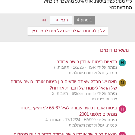
כדי מנוע כפל ביטוח. אולי 50% מהשכר הנוכחי?
מה דעתכם?
Last
1 מתוך 4
הבא
עליך להתחבר או להירשם על מנת להגיב כאן.
נושאים דומים
כדאיות ביטוח אובדן כושר עבודה
H
נפתח על ידי HSR
1/2/26
תגובות: 7
פנסיה, גמל וקרנות השתלמות
האם יש הבדל שאתם יודעים בין ביטוח אובדן כושר עבודה
N
של הראל לעומת של חברות אחרות?
נפתח על ידי nimib
6/3/25
תגובות: 3
צרכנות פיננסית
ביטוח אובדן כושר עבודה לגיל 65-67 למחזיקי ביטוח
H
מנהלים מלפני 2001
נפתח על ידי HA999
17/12/24
תגובות: 4
פנסיה, גמל וקרנות השתלמות
הוצאת רכיב של אובדן כושר עבודה מתוך ביטוח מנהלים