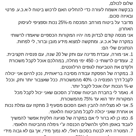
שלום לכולם,
בבקשה אשמח לעזרה כדי להחליט האם לרכוש ביטוח ל-א.כ.ע. פרטי
ובאיזה סכום.
מדובר על ביטוח מורחב המכסה מ-25% נכות וספציפי לעיסוק
האחרון.
אני מנסה קודם לבדוק מה יהיו המקורות הכספיים שיאמדו לרשותי
במקרה של א.כ.ע. ומתקשה למצוא מידע מובן וברור, לי לפחות.
הנתונים שלי הם:
1. אני מורה, עובדת מדינה עם ותק של 20 שנה, עם פנסיה תקציבית.
2. עומדים לרשותי כ- 450 ימי מחלה, במהלכם אוכל לקבל משכורת
ולקדם את הטביעות לגופים הרלוונטים.
3. במקרה של הפסקת עבודה מסיבה בריאותית, נכון להיום אני יכולה
לקבל דרך הפנסיה כ- 40% מהמשכורת. ככל שאצבור יותר ותק, וככל
ש-% הנכות יעלו אוכל לקבל יותר.
4. נאמר לי בחברת הביטוח שסה"כ הסכום שאני יכול לקבל מכל
המקורות יחד הוא עד 75% מהמשכורת.
5. אני לא מצליחה להבין האם הסכום מסעיף 3 מתקזז עם גמלת נכות
או אחרת שאני יכולה לקבל מהביטוח הלאומי.
6. כמו כן לא ברור לי אם במקרה של פגיעה חלקית אפשר להמשיך
לעבוד באופן חלקי ולהשלים הכנסה ע"י גימלה מהביטוח הלאומי.
7. המטרה היא לבטח בסכום ראלי, לא נמוך מידי, אך גם לא גבוה מידי