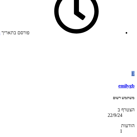
פורסם בתאריך
5
E
emilygb
משתמש רשום
הצטרף ב
22/9/24
הודעות
1