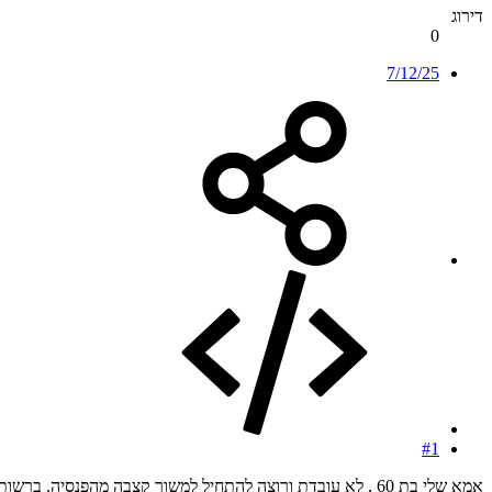
דירוג
0
7/12/25
#1