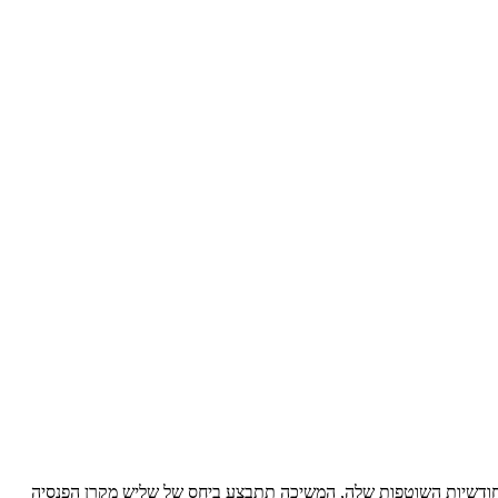
שותה גם חשבון מסחר עצמאי (חשיפה ל 30% מניות), כדי לממן את ההוצאות החודשיות השוטפות שלה, המשיכה תתבצע ביחס של שליש מקרן הפנסיה