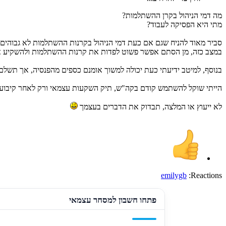
מה דמי הניהול בקרן ההשתלמות?
מתי היא הפסיקה לעבוד?
סביר מאוד להניח שגם אם כעת דמי הניהול בקרנות ההשתלמות לא גבוהים, ל
במצב כזה, מן הסתם אפשר פשוט לפדות את קרנות ההשתלמות ולהשקיע אותן
בנוסף, למיטב ידיעתי כעת יכולה למשוך אומנם כספים מהפנסיה, אך תשלם עליהם מיסים. הכספים פטור
הייתי שוקל להשתמש קודם בקה"ש, תיק השקעות עצמאי ורק לאחר קיבוע זכויות בגיל פרישה (65 א
לא ייעוץ או המלצה, תבדוק את הדברים בעצמך
emilygb
Reactions:
פתחו חשבון למסחר עצמאי