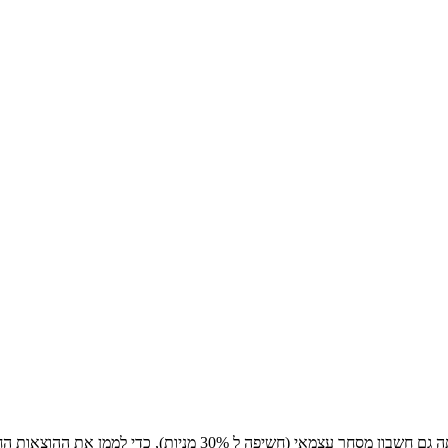
אמא שלי בת 60 , לא עובדת ורוצה להתחיל למשוך קצבה מהפנסיה. בר