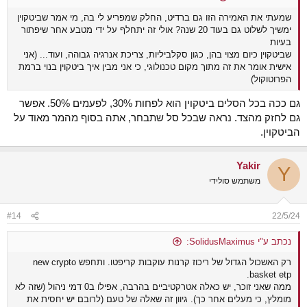
שמעתי את האמירה הזו גם ברדיט, החלק שמפריע לי בה, מי אמר שביטקוין
ימשיך לשלוט גם בעוד 20 שנה? אולי זה יתחלף על ידי מטבע אחר שיפתור
בעיות
שביטקוין כיום מצוי בהן, כגון סקלביליות, צריכת אנרגיה גבוהה, ועוד... (אני
אישית אומר את זה מתוך מקום טכנולוגי, כי אני מבין איך ביטקוין בנוי ברמת
הפרוטוקול)
גם ככה בכל הסלים ביטקוין הוא לפחות 30%, לפעמים 50%. אפשר
גם לחזק מהצד. נראה שבכל סל שתבחר, אתה בסוף מהמר מאוד על
הביטקוין.
Yakir
Y
משתמש סולידי
#14
22/5/24
נכתב ע"י SolidusMaximus:
רק האשכול הגדול של ריכוז קרנות עוקבות קריפטו. ותחפש new crypto
basket etp.
ממה שאני זוכר, יש כאלה אטרקטיביים בהרבה, אפילו ב0 דמי ניהול (שזה לא
מומלץ, כי מעלים אחר כך). גיוון זה שאלה של טעם (לרובם יש יחסית את