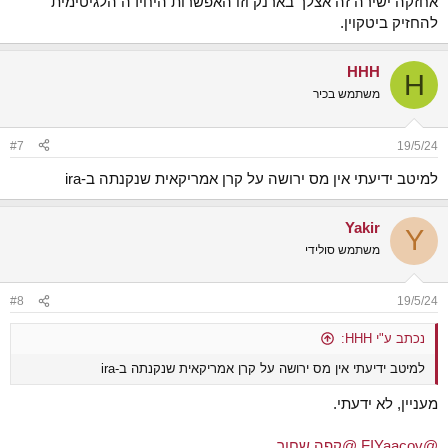
אחזקה ישירה זה אצלך בארנק וזו האפשרות היחידה הלגיטימית
להחזיק ביטקוין.
HHH
H
משתמש בכיר
#7
19/5/24
למיטב ידיעתי אין מס ירושה על קרן אמריקאית שנקנתה ב-ira
Yakir
Y
משתמש סולידי
#8
19/5/24
נכתב ע"י HHH:
למיטב ידיעתי אין מס ירושה על קרן אמריקאית שנקנתה ב-ira
מעניין, לא ידעתי.
@FIYaacov
@קפה שחור