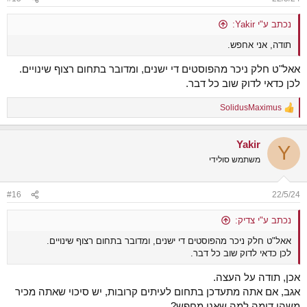
s
:
נכתב ע"י Yakir:
תודה, אני אחפש.
אאל"ט חלק ניכר מהפוסטים די ישנים, ומדובר בתחום רצוף שינויים.
לכן כדאי לדוק שוב כל דבר.
SolidusMaximus
R
e
a
Yakir
c
Y
t
משתמש סולידי
i
o
n
#16
22/5/24
s
:
נכתב ע"י צדיק:
אאל"ט חלק ניכר מהפוסטים די ישנים, ומדובר בתחום רצוף שינויים.
לכן כדאי לדוק שוב כל דבר.
אכן, תודה על העצה.
אגב, אם אתה מתעדכן בתחום לעיתים קרובות, יש סיכוי שאתה מכיר
משהו דומה למה שאני מחפש?