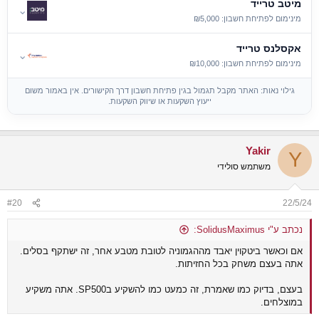
מיטב טרייד
⌄
מינימום לפתיחת חשבון: ₪5,000
אקסלנס טרייד
⌄
מינימום לפתיחת חשבון: ₪10,000
גילוי נאות: האתר מקבל תגמול בגין פתיחת חשבון דרך הקישורים. אין באמור משום
ייעוץ השקעות או שיווק השקעות.
Yakir
Y
משתמש סולידי
#20
22/5/24
נכתב ע"י SolidusMaximus:
אם וכאשר ביטקוין יאבד מההגמוניה לטובת מטבע אחר, זה ישתקף בסלים.
אתה בעצם משחק בכל החזיתות.
בעצם, בדיוק כמו שאמרת, זה כמעט כמו להשקיע בSP500. אתה משקיע
במוצלחים.