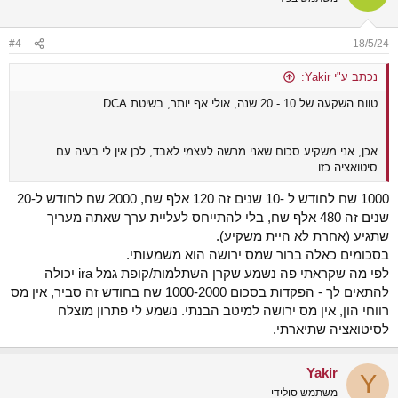
#4
18/5/24
נכתב ע"י Yakir:
טווח השקעה של 10 - 20 שנה, אולי אף יותר, בשיטת DCA
אכן, אני משקיע סכום שאני מרשה לעצמי לאבד, לכן אין לי בעיה עם
סיטואציה כזו
1000 שח לחודש ל -10 שנים זה 120 אלף שח, 2000 שח לחודש ל-20
שנים זה 480 אלף שח, בלי להתייחס לעליית ערך שאתה מעריך
שתגיע (אחרת לא היית משקיע).
בסכומים כאלה ברור שמס ירושה הוא משמעותי.
לפי מה שקראתי פה נשמע שקרן השתלמות/קופת גמל ira יכולה
להתאים לך - הפקדות בסכום 1000-2000 שח בחודש זה סביר, אין מס
רווחי הון, אין מס ירושה למיטב הבנתי. נשמע לי פתרון מוצלח
לסיטואציה שתיארתי.
Yakir
Y
משתמש סולידי