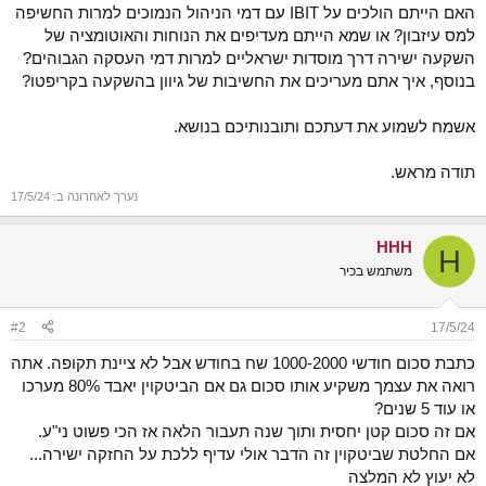
האם הייתם הולכים על IBIT עם דמי הניהול הנמוכים למרות החשיפה
למס עיזבון? או שמא הייתם מעדיפים את הנוחות והאוטומציה של
השקעה ישירה דרך מוסדות ישראליים למרות דמי העסקה הגבוהים?
בנוסף, איך אתם מעריכים את החשיבות של גיוון בהשקעה בקריפטו?
אשמח לשמוע את דעתכם ותובנותיכם בנושא.
תודה מראש.
נערך לאחרונה ב:
17/5/24
HHH
H
משתמש בכיר
#2
17/5/24
כתבת סכום חודשי 1000-2000 שח בחודש אבל לא ציינת תקופה. אתה
רואה את עצמך משקיע אותו סכום גם אם הביטקוין יאבד 80% מערכו
או עוד 5 שנים?
אם זה סכום קטן יחסית ותוך שנה תעבור הלאה אז הכי פשוט ני"ע.
אם החלטת שביטקוין זה הדבר אולי עדיף ללכת על החזקה ישירה...
לא יעוץ לא המלצה