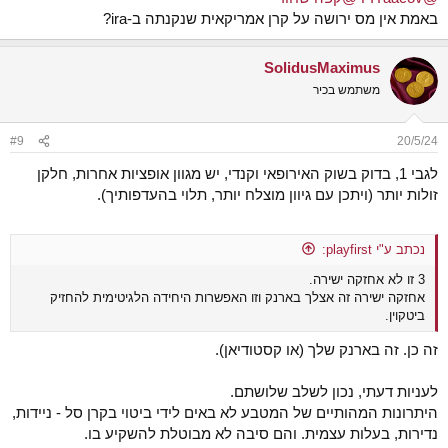
באמת אין מס ירושה על קרן אמריקאית שנקנתה ב-ira?
SolidusMaximus
משתמש בכיר
#9
20/5/24
לגבי 1, בדוק בשוק האירופאי וקנדי, יש מגוון אופציות אחרות, חלקן
זולות יותר (ויתכן עם גיוון מוצלח יותר, תלוי בהעדפותיך).
נכתב ע"י playfirst:
3 זו לא אחזקה ישירה.
אחזקה ישירה זה אצלך בארנק וזו האפשרות היחידה הלגיטימית להחזיק
ביטקוין.
זה כן. זה בארנק שלך (או קסטודיאן).
לעניות דעתי, נכון לשלב שלושתם.
היתרונות המהותיים של המטבע לא באים לידי ביטוי בקרן סל - ניידות,
נדירות, בעלות עצמית. והם סיבה לא מבוטלת להשקיע בו.