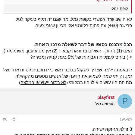
קופת גמל
לא חושב שזה אפשרי בקופת גמל, מה שגם זה תקף בעיקר לגיל
פרישה (60+) וזה פחות רלוונטי אלי מכיוון שאני צעיר.
הכל מתכנס בסופו של דבר לשאלה מרכזית אחת
:
האם (1) נוחות - תשלום בהוראת קבע + (2) אין מס עיזבון, משתלמת (
> ) ביחס לעמלות הגבוהות של 5% בעת קנייה ומכירה?
זו באמת דילמה שצריך לשקול בכובד ראש כי זו תוכנית לטווח ארוך של
זמן, והייתי שמח לשמוע את הדעה של אנשים נוספים מהקהילה
מה הם היו עושים אילו היו במקומי (
לא בתור ייעוץ או המלצה
)
playfirst
P
משתמש רגיל
#6
19/5/24
3 זו לא אחזקה ישירה.