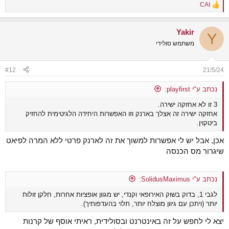
CAI
R
e
a
Yakir
c
Y
t
משתמש סולידי
i
o
n
#12
21/5/24
s
:
נכתב ע"י playfirst:
3 זו לא אחזקה ישירה.
אחזקה ישירה זה אצלך בארנק וזו האפשרות היחידה הלגיטימית להחזיק
ביטקוין.
אכן, אבל יש לי אפשרות למשוך את זה לארנק פרטי ללא המרה לפיאט
שיגרור מס הכנסה
נכתב ע"י SolidusMaximus:
לגבי 1, בדוק בשוק האירופאי וקנדי, יש מגוון אופציות אחרות, חלקן זולות
יותר (ויתכן עם גיוון מוצלח יותר, תלוי בהעדפותיך).
יצא לי לחפש על זה באינטרנט ובסולידית, ראיתי אוסף של קרנות