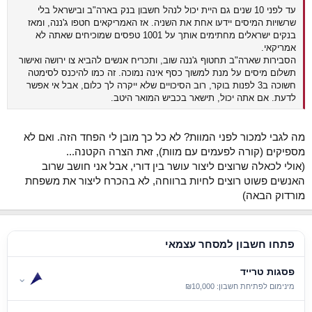
עד לפני 10 שנים גם היית יכול לנהל חשבון בנק בארה"ב ובישראל בלי
שרשויות המיסים יידעו אחת את השניה. אז האמריקאים חטפו ג'ננה, ומאז
בנקים ישראלים מחתימים אותך על 1001 טפסים שמוכיחים שאתה לא
אמריקאי.
הסבירות שארה"ב תחטוף ג'ננה שוב, ותכריח אנשים להביא צו ירושה ואישור
תשלום מיסים על מנת למשוך כסף אינה נמוכה. זה כמו להיכנס לסימטה
חשוכה ב3 לפנות בוקר, רוב הסיכויים שלא ייקרה לך כלום, אבל אי אפשר
לדעת. אם אתה יכול, תישאר בכביש המואר היטב.
מה לגבי למכור לפני המוות? לא כל כך מובן לי הפחד הזה. ואם לא
מספיקים (קורה לפעמים עם מוות), זאת הצרה הקטנה...
(אולי לכאלה שרוצים ליצור עושר בין דורי, אבל אני חושב שרוב
האנשים פשוט רוצים לחיות ברווחה, לא בהכרח ליצור את משפחת
מורדוק הבאה)
פתחו חשבון למסחר עצמאי
פסגות טרייד
⌄
מינימום לפתיחת חשבון: ₪10,000