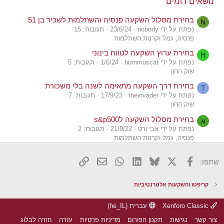
נושאים דומים
:
בחירת מסלול השקעה פנסיה והשתלמות לשכיר בן 51
N
נפתח על ידי nobody
23/6/24
תגובות: 15
פנסיה, גמל וקרנות השתלמות
בחירת ערוץ השקעה לטווח בינוני
H
נפתח על ידי hummuscat
1/6/24
תגובות: 5
שוק ההון
בחירת דרך השקעה מתאימה לשנה בלי משכורת
T
נפתח על ידי theinvader
17/9/23
תגובות: 7
שוק ההון
בחירת מסלול השקעה לs&p500
א
נפתח על ידי אבי ורט
21/9/22
תגובות: 2
פנסיה, גמל וקרנות השתלמות
בחירת מוצרי פנסיה ותחילת השקעה
ה
X
פייסבוק
Bluesky
LinkedIn
WhatsApp
דואר אלקטרוני
הוסף קישור
שתפו:
נפתח על ידי הסולד
10/2/19
תגובות: 27
צרכנות פיננסית
בחירת אפיק השקעה
קריפטו והשקעות אלטרנטיביות
א
נפתח על ידי אושר
8/2/18
תגובות: 2
שוק ההון
Xenforo Classic
עברית (he_IL)
בחירת תיק השקעה לכניסה לשוק
צור קשר
נגישות
תקנון הפורום
מדיניות פרטיות
עזרה
חזרה לבלוג
J