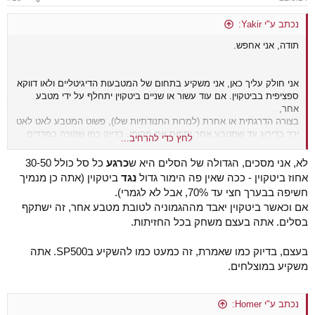
נכתב ע"י Yakir:
תודה, אני אחפש.
אני חולק עליך כאן, אני משקיע בתחום של המטבעות הדיגיטליים ולאו דווקא
ספציפית בביטקוין. אם עוד עשור או שניים ביטקוין יתחלף על ידי מטבע
אחר,
בצורה הדרגתית או אחרת (למרות התנודתיות שלו), פשוט המטבע לאט לאט
ירד בדירוג עד שמטבע אחר יתפוס את מקומו, בדיוק כמו שקורה במדדים
לחץ כדי להרחיב...
מוכרים כמו S&P 500.
לא, אני מסכים, הגדולה של הסלים היא ש
כרגע
כל סל כולל 30-50
אחוז ביטקוין - ככה שאין פה הימור גדול
נגד
ביטקוין (אתה כן מנמיך
חשיפה בבערך חצי עד 70%, אבל לא לגמרי).
אם וכאשר ביטקוין יאבד מההגמוניה לטובת מטבע אחר, זה ישתקף
בסלים. אתה בעצם משחק בכל החזיתות.
בעצם, בדיוק כמו שאמרת, זה כמעט כמו להשקיע בSP500. אתה
משקיע במוצלחים.
נכתב ע"י Homer: