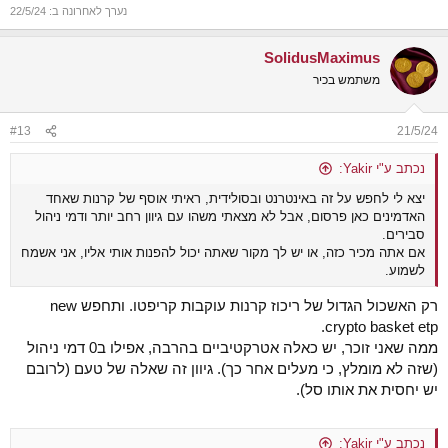
נערך לאחרונה ב:
22/5/24
SolidusMaximus
משתמש בכיר
#13
21/5/24
נכתב ע"י Yakir:
יצא לי לחפש על זה באינטרנט ובסולידית, ראיתי אוסף של קרנות שאחד
האדמינים כאן פרסום, אבל לא מצאתי משהו עם גיוון רחב יותר ודמי ניהול
סבירים.
אם אתה מכיר כזה, או יש לך מקור שאתה יכול להפנות אותי אליו, אני אשמח
לשמוע.
רק האשכול הגדול של ריכוז קרנות עוקבות קריפטו. ותחפש new
crypto basket etp.
ממה שאני זוכר, יש כאלה אטרקטיביים בהרבה, אפילו ב0 דמי ניהול
(שזה לא מומלץ, כי מעלים אחר כך). גיוון זה שאלה של טעם (לרובם
יש יחסית את אותו סל).
נכתב ע"י Yakir: