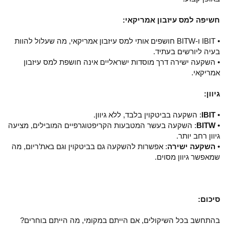
חשיפה למס עיזבון אמריקאי:
• IBIT ו-BITW חושפים אותי למס עיזבון אמריקאי, מה שעלול להוות
בעיה ליורשים בעתיד.
• השקעה ישירה דרך מוסדות ישראליים אינה חושפת למס עיזבון
אמריקאי.
גיוון:
•
IBIT
: השקעה בביטקוין בלבד, ללא גיוון.
•
BITW
: השקעה בעשר המטבעות הקריפטוגרפיים המובילים, מציעה
גיוון רחב יותר.
•
השקעה ישירה
: אפשרות להשקעה גם בביטקוין וגם באת’ריום, מה
שמאפשר גיוון מסוים.
סיכום:
בהתחשב בכל השיקולים, אם הייתם במקומי, מה הייתם בוחרים?