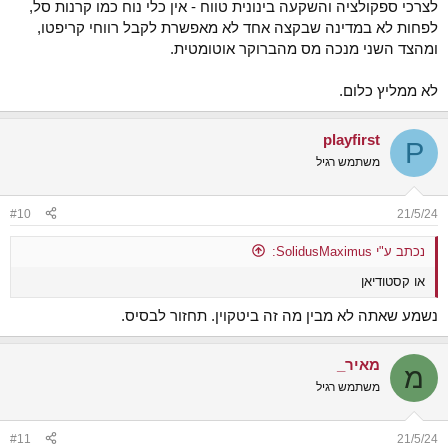
לצרכי ספקולציה והשקעה בינונית טווח - אין כלי נוח כמו קרנות סל,
לפחות לא במדינה שבקצה אחד לא מאפשרת לקבל רווחי קריפטו,
ומהצד השני מנכה מס מהברוקר אוטומטית.
לא ממליץ כלום.
playfirst
P
משתמש רגיל
#10
21/5/24
נכתב ע"י SolidusMaximus:
או קסטודיאן
נשמע שאתה לא מבין מה זה ביטקוין. תחזור לבסיס.
מאיר_
מ
משתמש רגיל
#11
21/5/24