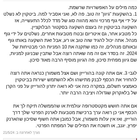
כמה מילים על האפשרויות שרשמת.
1. בהשקעות "גיוון" זה טוב. פה לא, ואני אסביר למה. ביטקוין לא נשלט
על ידי אף גוף מרכזי והוא מהווה סוג של מדד לכלל התעשייה, אז
השקעה בביטקוין זה בעצם השקעה בסקטור הבלוקציין.
כל מטבע אחר, גם איטריום ובטח מטבעות אחרים, נשלטים על ידי גוף
מנהל. אתה יכול להגיד שזה טוב או רע, אבל זאת השקעה באותו גוף
ובאותם מנהלים, זה כמו שתקנה את 10 המניות הכי מבטיחות של
2024. זה בסדר אם זה מה שאתה רוצה אבל שתבין שבניגון למניות,
שם גיוון מפחית סיכון, פה הגיוון מוסיף הרבה מאוד סיכון.
לגבי 3. אם אתה קונה בהורייזן ושם אצל משמורן כנראה אתה רוצה
להחזיר את הכסף לבנק מתישהו ולא להשתמש ישירות בביטקוין
כאמצעי תשלום, במקרה כזה אני לא רואה יתרון להורייזן על פני הקרן
של בלאקרוק שגדולה ויציבה הרבה יותר.
אם אתה חושש מקטסטרופה עולמית או שהממשלה תיקח לך את
הכסף אני כן רואה ערך ברכישת מטבעות לארנק הפרטי שלך דרך
הורייזן, ואז אין עלות משמורן, אבל כמובן אתה חשוף שסיכון שהארנק
יפרץ, יגנב, או תשכח את המילים של המפתח הפרטי.
נערך לאחרונה ב:
21/5/24