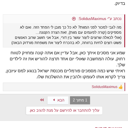
בדיוק.
נכתב ע"י SolidusMaximus:
מה לגבי למכור לפני המוות? לא כל כך מובן לי הפחד הזה. ואם לא
מספיקים (קורה לפעמים עם מוות), זאת הצרה הקטנה...
(אולי לכאלה שרוצים ליצור עושר בין דורי, אבל אני חושב שרוב האנשים
פשוט רוצים לחיות ברווחה, לא בהכרח ליצור את משפחת מורדוק הבאה)
שמע אני מסכים איתך כאן, אבל עדיין אם אתה קונה ומחזיק לטווח
רחוק, עולה המחשבה שאולי יום אחד תרצה להוריש את זה לילדים
שלך.
ראיתי שיש כמה מסמכים פורמליים מכנסת ישראל בנוגע למס עיזבון,
צריך לקרוא אותו לעומקו ולהבין את ההשלכות שלו.
SolidusMaximus
R
e
a
Last
1 מתוך 2
הבא
c
t
עליך להתחבר או להירשם על מנת להגיב כאן.
i
o
n
s