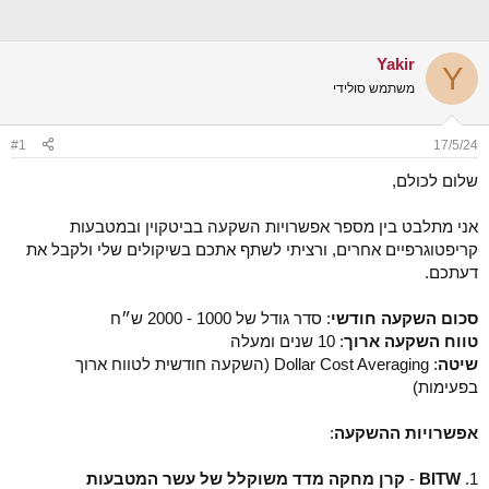
נ
ב
ו
ת
ש
א
א
ר
Yakir
Y
י
משתמש סולידי
ך
#1
17/5/24
שלום לכולם,
אני מתלבט בין מספר אפשרויות השקעה בביטקוין ובמטבעות
קריפטוגרפיים אחרים, ורציתי לשתף אתכם בשיקולים שלי ולקבל את
דעתכם.
סכום השקעה חודשי
: סדר גודל של 1000 - 2000 ש״ח
טווח השקעה ארוך
: 10 שנים ומעלה
שיטה
: Dollar Cost Averaging (השקעה חודשית לטווח ארוך
בפעימות)
אפשרויות ההשקעה
:
1.
BITW
-
קרן מחקה מדד משוקלל של עשר המטבעות