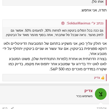
אותו סל).
תודה, אני אחפש.
נכתב ע"י SolidusMaximus:
גם ככה בכל הסלים ביטקוין הוא לפחות 30%, לפעמים 50%. אפשר גם
לחזק מהצד. נראה שבכל סל שתבחר, אתה בסוף מהמר מאוד על הביטקוין.
אני חולק עליך כאן, אני משקיע בתחום של המטבעות הדיגיטליים ולאו
דווקא ספציפית בביטקוין. אם עוד עשור או שניים ביטקוין יתחלף על ידי
מטבע אחר,
בצורה הדרגתית או אחרת (למרות התנודתיות שלו), פשוט המטבע
לאט לאט ירד בדירוג עד שמטבע אחר יתפוס את מקומו, בדיוק כמו
שקורה במדדים מוכרים כמו S&P 500.
צדיק
R
e
a
צדיק
c
צ
t
משתמש בכיר
i
o
n
#15
22/5/24