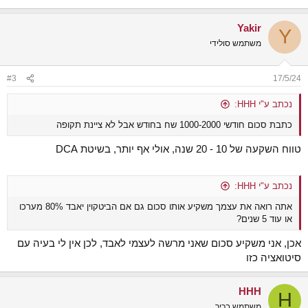
Yakir
Y
משתמש סולידי
#3
17/5/24
נכתב ע"י HHH:
כתבת סכום חודשי 1000-2000 שח בחודש אבל לא ציינת תקופה
טווח השקעה של 10 - 20 שנה, אולי אף יותר, בשיטת DCA
נכתב ע"י HHH:
אתה רואה את עצמך משקיע אותו סכום גם אם הביטקוין יאבד 80% מערכו
או עוד 5 שנים?
אכן, אני משקיע סכום שאני מרשה לעצמי לאבד, לכן אין לי בעיה עם
סיטואציה כזו
HHH
H
משתמש בכיר