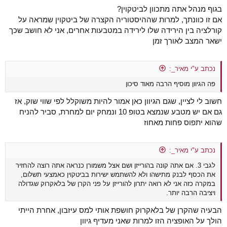
בגוף מנהל אתה מתכוון לביטקוין?
אם זו כוונתך, למרות שההיסטוריה הקצרה של ביטקוין שמראה על
קורלציה בין הירידה שלו לירידה במטבעות אחרים, אני לא חושב שכך
ישאר המצב לאורך זמן
נכתב ע"י מאיר_:
פה הגיוון מוסיף הרבה מאוד סיכון
חשוב לי לציין, שגם הגיוון כאן אמור להיות משוקלל לפי שווי שוק, אז
גם אם יש מטבע שנמצא בטופ 10 ונמחק יום למחרת, סביר להניח
שהוא יתפוס פחות מאחוז
נכתב ע"י מאיר_:
לגבי 3. אם אתה קונה בהורייזן ושם אצל משמורן כנראה אתה רוצה להחזיר
את הכסף לבנק מתישהו ולא להשתמש ישירות בביטקוין כאמצעי תשלום,
במקרה כזה אני לא רואה יתרון להורייזן על פני הקרן של בלאקרוק שגדולה
ויציבה הרבה יותר.
הבעיה שהקרן של בלאקרוק חושפת אותי למס עיזבון, אחרת הייתי
הולך על האופציה הזו למרות שאני מעדיף גיוון