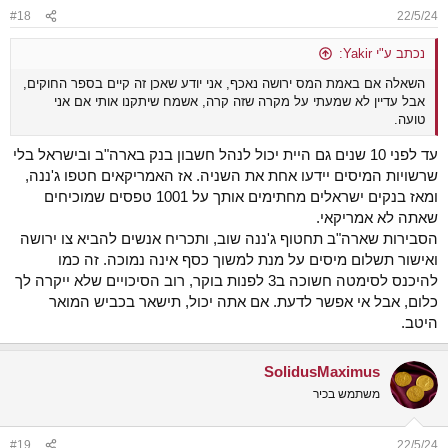
n
#18
22/5/24
s
:
נכתב ע"י Yakir:
השאלה אם באמת המס ירושה נאכף, אני יודע שאכן זה קיים בספר החוקים,
אבל עדיין לא שמעתי על מקרה שזה קרה, אשמח שיתקנו אותי אם אני
טועה.
עד לפני 10 שנים גם היית יכול לנהל חשבון בנק בארה"ב ובישראל בלי
שרשויות המיסים יידעו אחת את השניה. אז האמריקאים חטפו ג'ננה,
ומאז בנקים ישראלים מחתימים אותך על 1001 טפסים שמוכיחים
שאתה לא אמריקאי.
הסבירות שארה"ב תחטוף ג'ננה שוב, ותכריח אנשים להביא צו ירושה
ואישור תשלום מיסים על מנת למשוך כסף אינה נמוכה. זה כמו
להיכנס לסימטה חשוכה ב3 לפנות בוקר, רוב הסיכויים שלא ייקרה לך
כלום, אבל אי אפשר לדעת. אם אתה יכול, תישאר בכביש המואר
היטב.
SolidusMaximus
משתמש בכיר
#19
22/5/24