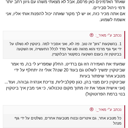
שאחד האדמינים כאן פרסם, אבל לא מצאתי משהו עם גיוון רחב יותר
ודמי ניהול סבירים.
אם אתה מכיר כזה, או יש לך מקור שאתה יכול להפנות אותי אליו, אני
אשמח לשמוע.
נכתב ע"י מאיר_:
1. בהשקעות "גיוון" זה טוב. פה לא, ואני אסביר למה. ביטקוין לא נשלט על
ידי אף גוף מרכזי והוא מהווה סוג של מדד לכלל התעשייה, אז השקעה
בביטקוין זה בעצם השקעה בסקטור הבלוקציין.
שמעתי את האמירה הזו גם ברדיט, החלק שמפריע לי בה, מי אמר
שביטקוין ימשיך לשלוט גם בעוד 20 שנה? אולי זה יתחלף על ידי
מטבע אחר שיפתור בעיות
שביטקוין כיום מצוי בהן, כגון סקלביליות, צריכת אנרגיה גבוהה, ועוד...
(אני אישית אומר את זה מתוך מקום טכנולוגי, כי אני מבין איך ביטקוין
בנוי ברמת הפרוטוקול)
נכתב ע"י מאיר_:
כל מטבע אחר, גם איטריום ובטח מטבעות אחרים, נשלטים על ידי גוף
מנהל