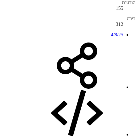
הודעות
155
דירוג
312
4/8/25