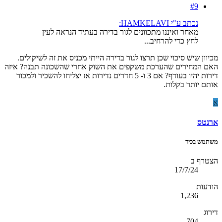
#9
נכתב ע"י HAMKELAVI:
מאחר ואיננו מתכוונים לגור בדירה בעתיד הנראה לעין
לחץ כדי להרחיב...
מכיוון שיש סיכוי שכן תרצו לגור בדירה הייתי מכניס את זה לשיקולים.
האם המחירים שהערכת משקפים את השוק אחרי שהשכונה תבנה? איזה
דירות יהיו בעודף? אם 3 ו- 5 חדרים נדירות אז יצליחו להשכיר ולמכור
אותם יותר בקלות.
א
ארנטס
משתמש בכיר
הצטרף ב
17/7/24
הודעות
1,236
דירוג
704