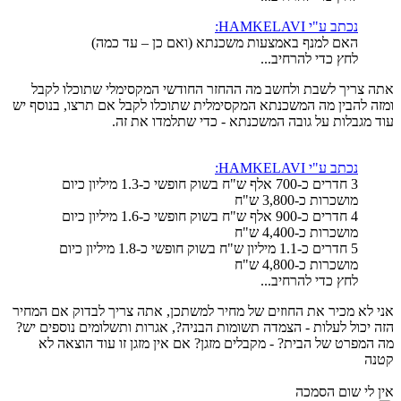
נכתב ע"י HAMKELAVI:
האם למנף באמצעות משכנתא (ואם כן – עד כמה)
לחץ כדי להרחיב...
אתה צריך לשבת ולחשב מה ההחזר החודשי המקסימלי שתוכלו לקבל
ומזה להבין מה המשכנתא המקסימלית שתוכלו לקבל אם תרצו, בנוסף יש
עוד מגבלות על גובה המשכנתא - כדי שתלמדו את זה.
נכתב ע"י HAMKELAVI:
3 חדרים כ-700 אלף ש"ח בשוק חופשי כ-1.3 מיליון כיום
מושכרות כ-3,800 ש"ח
4 חדרים כ-900 אלף ש"ח בשוק חופשי כ-1.6 מיליון כיום
מושכרות כ-4,400 ש"ח
5 חדרים כ-1.1 מיליון ש"ח בשוק חופשי כ-1.8 מיליון כיום
מושכרות כ-4,800 ש"ח
לחץ כדי להרחיב...
אני לא מכיר את החוזים של מחיר למשתכן, אתה צריך לבדוק אם המחיר
הזה יכול לעלות - הצמדה תשומות הבניה?, אגרות ותשלומים נוספים יש?
מה המפרט של הבית? - מקבלים מזגן? אם אין מזגן זו עוד הוצאה לא
קטנה
אין לי שום הסמכה