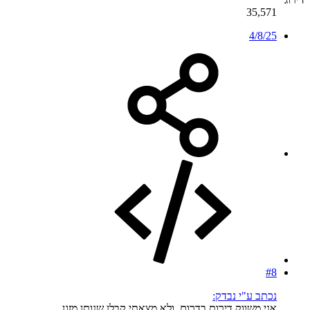
35,571
4/8/25
#8
נכתב ע"י נבדק:
אני משווק דירות בדרום, ולא מצאתי קבלן שנותן מזגן.