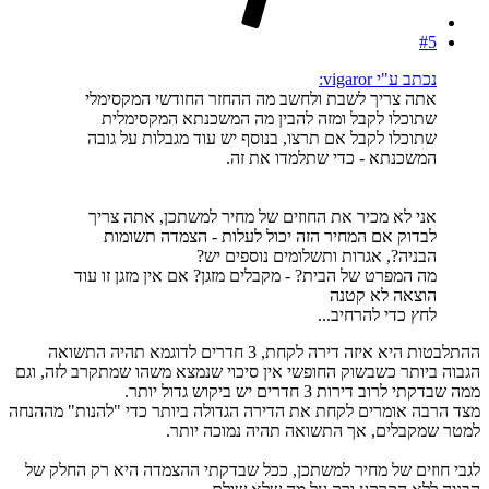
#5
נכתב ע"י vigaror:
אתה צריך לשבת ולחשב מה ההחזר החודשי המקסימלי
שתוכלו לקבל ומזה להבין מה המשכנתא המקסימלית
שתוכלו לקבל אם תרצו, בנוסף יש עוד מגבלות על גובה
המשכנתא - כדי שתלמדו את זה.
אני לא מכיר את החוזים של מחיר למשתכן, אתה צריך
לבדוק אם המחיר הזה יכול לעלות - הצמדה תשומות
הבניה?, אגרות ותשלומים נוספים יש?
מה המפרט של הבית? - מקבלים מזגן? אם אין מזגן זו עוד
הוצאה לא קטנה
לחץ כדי להרחיב...
ההתלבטות היא איזה דירה לקחת, 3 חדרים לדוגמא תהיה התשואה
הגבוה ביותר כשבשוק החופשי אין סיכוי שנמצא משהו שמתקרב לזה, וגם
ממה שבדקתי לרוב דירות 3 חדרים יש ביקוש גדול יותר.
מצד הרבה אומרים לקחת את הדירה הגדולה ביותר כדי "להנות" מההנחה
למטר שמקבלים, אך התשואה תהיה נמוכה יותר.
לגבי חוזים של מחיר למשתכן, ככל שבדקתי ההצמדה היא רק החלק של