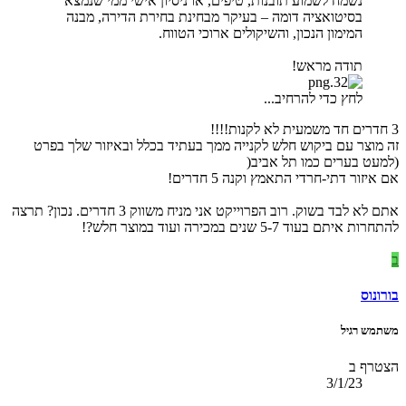
נשמח לשמוע תובנות, טיפים, או ניסיון אישי ממי שנמצא
בסיטואציה דומה – בעיקר מבחינת בחירת הדירה, מבנה
המימון הנכון, והשיקולים ארוכי הטווח.
תודה מראש!
לחץ כדי להרחיב...
3 חדרים חד משמעית לא לקנות!!!!
זה מוצר עם ביקוש חלש לקנייה ממך בעתיד בכלל ובאיזור שלך בפרט
(למעט בערים כמו תל אביב(
אם איזור דתי-חרדי התאמץ וקנה 5 חדרים!
אתם לא לבד בשוק. רוב הפרוייקט אני מניח משווק 3 חדרים. נכון? תרצה
להתחרות איתם בעוד 5-7 שנים במכירה ועוד במוצר חלש?!
ב
בורונוס
משתמש רגיל
הצטרף ב
3/1/23