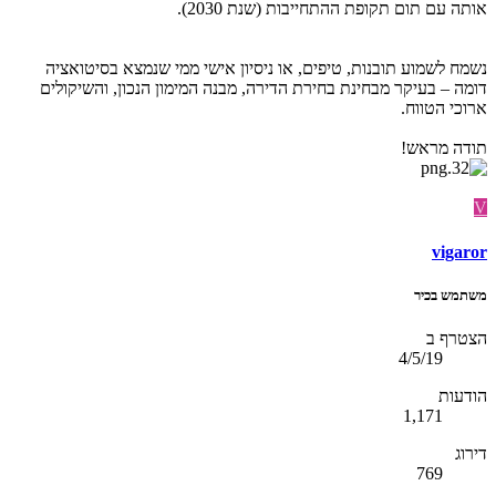
אותה עם תום תקופת ההתחייבות (שנת 2030).
נשמח לשמוע תובנות, טיפים, או ניסיון אישי ממי שנמצא בסיטואציה
דומה – בעיקר מבחינת בחירת הדירה, מבנה המימון הנכון, והשיקולים
ארוכי הטווח.
תודה מראש!
V
vigaror
משתמש בכיר
הצטרף ב
4/5/19
הודעות
1,171
דירוג
769