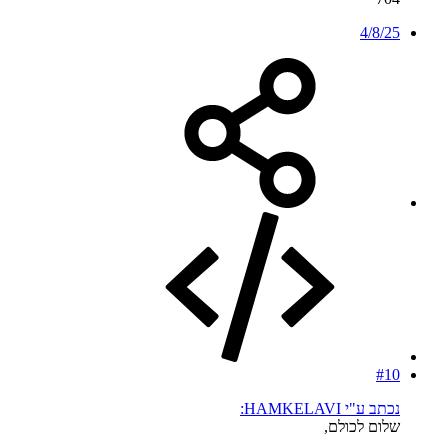
4/8/25
#10
נכתב ע"י HAMKELAVI:
שלום לכולם,