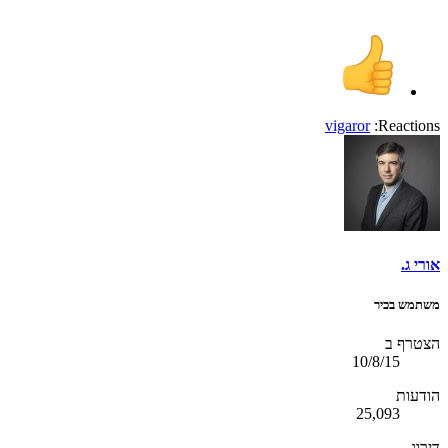
vigaror
Reactions:
אורי ג.
משתמש בכיר
הצטרף ב
10/8/15
הודעות
25,093
דירוג