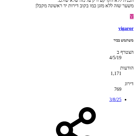
הבניה ללא הקרקע ורק על מה שלא שולם.
משער שזה ללא מזגן כמו בקוב דירות יד ראשונה מקבלן
V
vigaror
משתמש בכיר
הצטרף ב
4/5/19
הודעות
1,171
דירוג
769
3/8/25