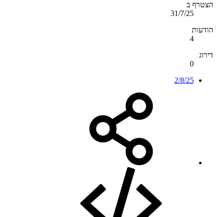
הצטרף ב
31/7/25
הודעות
4
דירוג
0
2/8/25