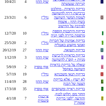
V
שוק ההון
4
10/4/21
קנייתה שנעשתה
בדיקת כדאיות - מתלבט
ברכישת דירה להשקעה
O
לעומת המשך השקעה
נדל"ן
6
23/3/21
בשוק ההון - אשמח
לפידבק על החישוב
בדיקת היתכנות הוספת
J
נדל"ן
10
12/7/20
מרפסת בדירה לפני קניה
בדיקת אמינות של חברות
ל
נדל"ן
2
25/5/20
ואנשי מקצוע באנגליה
O
בדיקת תשואה.
שוק ההון
27
20/12/19
בדיקת כדאיות לרכישת
ע
שוק ההון
3
1/12/19
מניות + קופ"ג להשקעה
שאלה על בדיקת כדאיות
א
אוף טופיק
2
5/9/19
השקעה באקסל
O
בדיקת תנאי משכנתא
נדל"ן
19
5/7/19
לא ייעוץ - אלא בדיקת
L
שוק ההון
28
11/4/19
הצעה של הבנק
S
בדיקת ראייה ומשקפיים
אוף טופיק
35
17/3/18
החזר מס: תלוש לבנק,
צרכנות
P
והודעה "לפני בדיקת
7
4/1/18
פיננסית
שומה"?