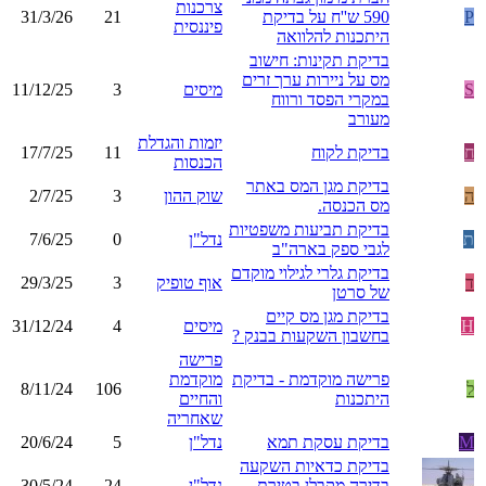
צרכנות
P
590 ש''ח על בדיקת
21
31/3/26
פיננסית
היתכנות להלוואה
בדיקת תקינות: חישוב
מס על ניירות ערך זרים
S
מיסים
3
11/12/25
במקרי הפסד ורווח
מעורב
יזמות והגדלת
ח
בדיקת לקוח
11
17/7/25
הכנסות
בדיקת מגן המס באתר
ה
שוק ההון
3
2/7/25
מס הכנסה.
בדיקת תביעות משפטיות
ת
נדל"ן
0
7/6/25
לגבי ספק בארה"ב
בדיקת גלרי לגילוי מוקדם
ד
אוף טופיק
3
29/3/25
של סרטן
בדיקת מגן מס קיים
H
מיסים
4
31/12/24
בחשבון השקעות בבנק ?
פרישה
פרישה מוקדמת - בדיקת
מוקדמת
ל
106
8/11/24
היתכנות
והחיים
שאחריה
M
בדיקת עסקת תמא
נדל"ן
5
20/6/24
בדיקת כדאיות השקעה
בדירה מקבלן בטירת
נדל"ן
24
30/5/24