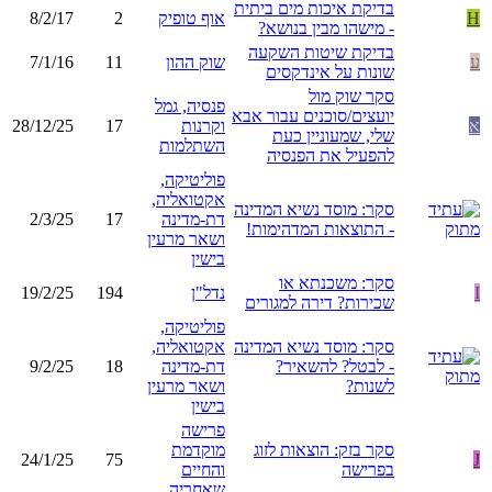
בדיקת איכות מים ביתית
H
אוף טופיק
2
8/2/17
- מישהו מבין בנושא?
בדיקת שיטות השקעה
ע
שוק ההון
11
7/1/16
שונות על אינדקסים
סקר שוק מול
פנסיה, גמל
יועצים/סוכנים עבור אבא
א
וקרנות
17
28/12/25
שלי, שמעוניין כעת
השתלמות
להפעיל את הפנסיה
פוליטיקה,
אקטואליה,
סקר: מוסד נשיא המדינה
דת-מדינה
17
2/3/25
- התוצאות המדהימות!
ושאר מרעין
בישין
סקר: משכנתא או
I
נדל"ן
194
19/2/25
שכירות? דירה למגורים
פוליטיקה,
סקר: מוסד נשיא המדינה
אקטואליה,
- לבטל? להשאיר?
דת-מדינה
18
9/2/25
לשנות?
ושאר מרעין
בישין
פרישה
סקר בזק: הוצאות לזוג
מוקדמת
24/1/25
75
J
בפרישה
והחיים
שאחריה