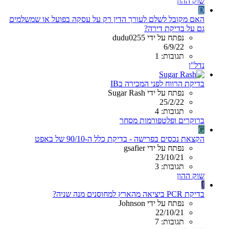
שוק ההון
D
האם מקובל לשלם לעורך הדין רק על עסקה בפועל או שמשלמים
גם על בדיקת דירה?
נפתח על ידי dudu0255
6/9/22
תגובות: 1
נדל"ן
בדיקת הרווח לפני המכירה בIB
נפתח על ידי Sugar Rash
25/2/22
תגובות: 4
ברוקרים ופלטפורמות מסחר
G
הקצאת נכסים בפרישה - בדיקת כלל ה-90/10 של באפט
נפתח על ידי gsafier
23/10/21
תגובות: 3
שוק ההון
J
בדיקת PCR ביציאה מהארץ למחוסנים מנה שניה?
נפתח על ידי Johnson
22/10/21
תגובות: 7