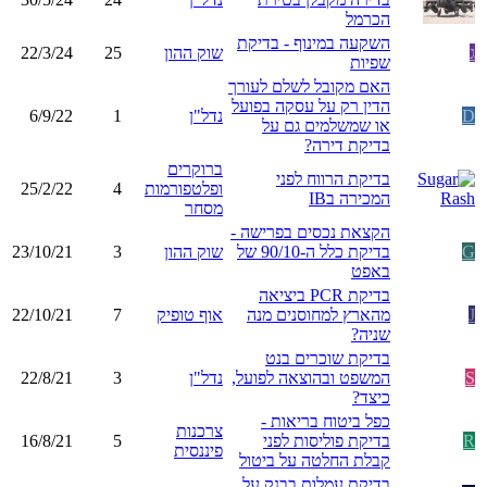
הכרמל
השקעה במינוף - בדיקת
ג
שוק ההון
25
22/3/24
שפיות
האם מקובל לשלם לעורך
הדין רק על עסקה בפועל
D
נדל"ן
1
6/9/22
או שמשלמים גם על
בדיקת דירה?
ברוקרים
בדיקת הרווח לפני
ופלטפורמות
4
25/2/22
המכירה בIB
מסחר
הקצאת נכסים בפרישה -
G
בדיקת כלל ה-90/10 של
שוק ההון
3
23/10/21
באפט
בדיקת PCR ביציאה
J
מהארץ למחוסנים מנה
אוף טופיק
7
22/10/21
שניה?
בדיקת שוכרים בנט
S
המשפט ובהוצאה לפועל,
נדל"ן
3
22/8/21
כיצד?
כפל ביטוח בריאות -
צרכנות
R
בדיקת פוליסות לפני
5
16/8/21
פיננסית
קבלת החלטה על ביטול
בדיקת עמלות בבנק על