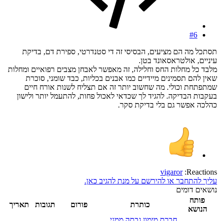
#6
תסתכל מה הם מציעים, הבסיסי זה די סטנדרטי, ספירת דם, בדיקת
עיניים, אולטראסאונד בטן.
מלבד כל מחלות החס וחלילה, זה מאפשר לאבחן מצבים רפואיים ומחלות
שאין להם תסמינים מיידיים כמו אבנים בכליות, כבד שומני, סוכרת
שמתפתחת וכולי. מה שחשוב יותר זה אם תצליח לשנות אורח חיים
בעקבות הבדיקה. להגיד לך שכדאי לאכול פחות, להתעמל יותר ולישון
כהלכה אפשר גם בלי בדיקת סקר.
vigaror
Reactions:
עליך להתחבר או להירשם על מנת להגיב כאן.
נושאים דומים
פותח
כותרת
פורום
תגובות
תאריך
הנושא
חברת מימון גבתה ממני