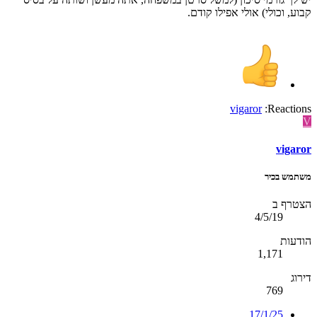
קבוע, וכולי) אולי אפילו קודם.
vigaror
Reactions:
V
vigaror
משתמש בכיר
הצטרף ב
4/5/19
הודעות
1,171
דירוג
769
17/1/25