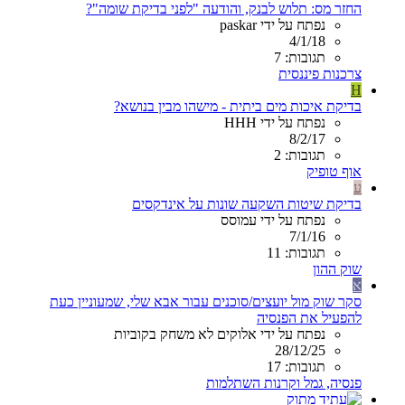
החזר מס: תלוש לבנק, והודעה "לפני בדיקת שומה"?
נפתח על ידי paskar
4/1/18
תגובות: 7
צרכנות פיננסית
H
בדיקת איכות מים ביתית - מישהו מבין בנושא?
נפתח על ידי HHH
8/2/17
תגובות: 2
אוף טופיק
ע
בדיקת שיטות השקעה שונות על אינדקסים
נפתח על ידי עמוסס
7/1/16
תגובות: 11
שוק ההון
א
סקר שוק מול יועצים/סוכנים עבור אבא שלי, שמעוניין כעת
להפעיל את הפנסיה
נפתח על ידי אלוקים לא משחק בקוביות
28/12/25
תגובות: 17
פנסיה, גמל וקרנות השתלמות