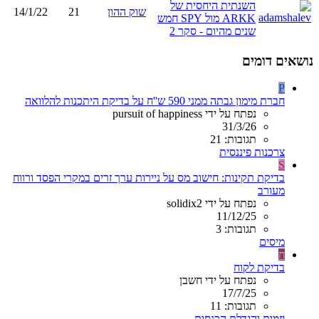
השנתית היחסית של
שוק ההון
21
14/1/22
ARKK מול SPY חמש
שנים מהיום - סקר 2
נושאים דומים
P
חברת מימון גבתה ממני 590 ש''ח על בדיקת היתכנות להלוואה
נפתח על ידי pursuit of happiness
31/3/26
תגובות: 21
צרכנות פיננסית
S
בדיקת תקינות: חישוב מס על ניירות ערך זרים במקרי הפסד ורווח
מעורב
נפתח על ידי solidix2
11/12/25
תגובות: 3
מיסים
ח
בדיקת לקוח
נפתח על ידי חשבן
17/7/25
תגובות: 11
יזמות והגדלת הכנסות