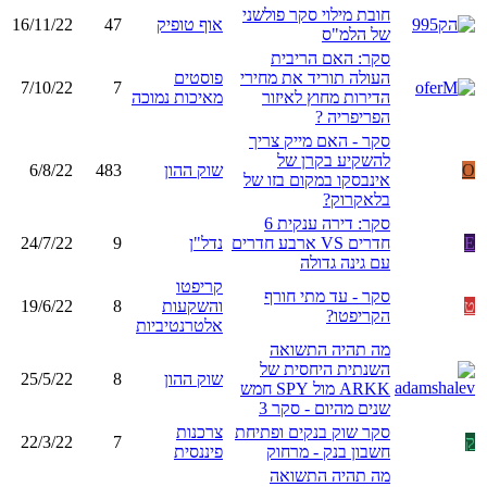
חובת מילוי סקר פולשני
אוף טופיק
47
16/11/22
של הלמ"ס
סקר: האם הריבית
העולה תוריד את מחירי
פוסטים
7/10/22
7
הדירות מחוץ לאיזור
מאיכות נמוכה
הפריפריה ?
סקר - האם מייק צריך
להשקיע בקרן של
O
שוק ההון
483
6/8/22
אינבסקו במקום בזו של
בלאקרוק?
סקר: דירה ענקית 6
E
חדרים VS ארבע חדרים
נדל"ן
9
24/7/22
עם גינה גדולה
קריפטו
סקר - עד מתי חורף
ט
והשקעות
8
19/6/22
הקריפטו?
אלטרנטיביות
מה תהיה התשואה
השנתית היחסית של
שוק ההון
8
25/5/22
ARKK מול SPY חמש
שנים מהיום - סקר 3
סקר שוק בנקים ופתיחת
צרכנות
ק
7
22/3/22
חשבון בנק - מרחוק
פיננסית
מה תהיה התשואה