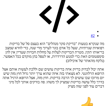
#2
מה שנקרא בטעות "בדיקת סקר מנהלים" הוא בעצם סל של בדיקות
רפואיות שגרתיות, שעל כל אדם בוגר לערוך מדי שנה, כדי לוודא שמצב
בריאותו תקין. מטרת הבדיקות לעלות על מחלות חבויות שעדיין אין להן
סימפטומים וזאת כדי למנוע הדרדרות, או לטפל בהן מוקדם ככל האפשר.
(נלקח מהאתר של איכילוב)
אתה יכול לבדוק בדיוק איזה בדיקות עושים שם וללכת לעשות אותם אצל
הרופא הרלוונטי. לא מצאתי בזה איזה שהוא ערך יותר גדול חוץ מזה שיש
יום מרוכז שבו עושים לך הרבה בדיקות. חוץ מזה, אצל הרופא הרגיל אתה
בדרך כלל עושה בדיקות שמציק לך משהו. פה בודקים אותך לכל מיני
דברים עוד לפני שזה מציק