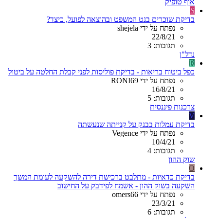
אוף טופיק
S
בדיקת שוכרים בנט המשפט ובהוצאה לפועל, כיצד?
נפתח על ידי shejela
22/8/21
תגובות: 3
נדל"ן
R
כפל ביטוח בריאות - בדיקת פוליסות לפני קבלת החלטה על ביטול
נפתח על ידי RONI69
16/8/21
תגובות: 5
צרכנות פיננסית
V
בדיקת עמלות בבנק על קנייתה שנעשתה
נפתח על ידי Vegence
10/4/21
תגובות: 4
שוק ההון
O
בדיקת כדאיות - מתלבט ברכישת דירה להשקעה לעומת המשך
השקעה בשוק ההון - אשמח לפידבק על החישוב
נפתח על ידי omers66
23/3/21
תגובות: 6