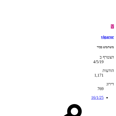
V
vigaror
משתמש בכיר
הצטרף ב
4/5/19
הודעות
1,171
דירוג
769
16/1/25