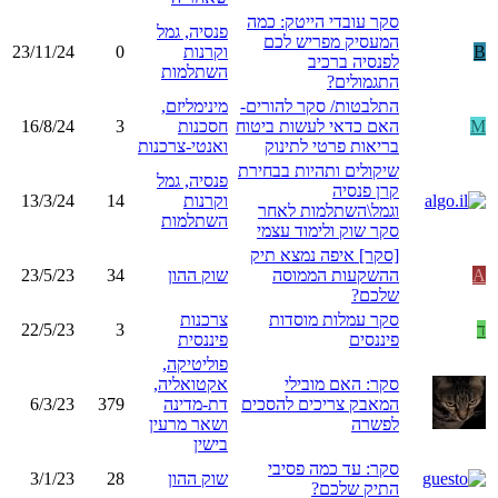
סקר עובדי הייטק: כמה
פנסיה, גמל
המעסיק מפריש לכם
B
וקרנות
0
23/11/24
לפנסיה ברכיב
השתלמות
התגמולים?
התלבטות/ סקר להורים-
מינימליזם,
M
האם כדאי לעשות ביטוח
חסכנות
3
16/8/24
בריאות פרטי לתינוק
ואנטי-צרכנות
שיקולים ותהיות בבחירת
פנסיה, גמל
קרן פנסיה
וקרנות
14
13/3/24
וגמל\השתלמות לאחר
השתלמות
סקר שוק ולימוד עצמי
[סקר] איפה נמצא תיק
A
ההשקעות הממוסה
שוק ההון
34
23/5/23
שלכם?
סקר עמלות מוסדות
צרכנות
ד
3
22/5/23
פיננסים
פיננסית
פוליטיקה,
סקר: האם מובילי
אקטואליה,
המאבק צריכים להסכים
דת-מדינה
379
6/3/23
לפשרה
ושאר מרעין
בישין
סקר: עד כמה פסיבי
שוק ההון
28
3/1/23
התיק שלכם?