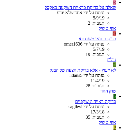
א
שאלה על בדיקת כדאיות השקעה באקסל
נפתח על ידי אחד שלא יודע
5/9/19
תגובות: 2
אוף טופיק
O
בדיקת תנאי משכנתא
נפתח על ידי omer1636
5/7/19
תגובות: 19
נדל"ן
L
לא ייעוץ - אלא בדיקת הצעה של הבנק
נפתח על ידי lidans5
11/4/19
תגובות: 28
שוק ההון
S
בדיקת ראייה ומשקפיים
נפתח על ידי sagilevi
17/3/18
תגובות: 35
אוף טופיק
P