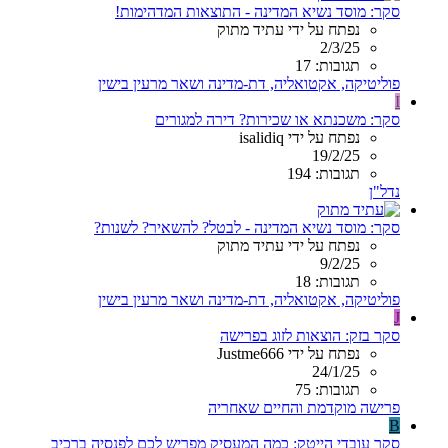
סקר: מוסד נשיא המדינה - התוצאות המדהימות!
נפתח על ידי עתיד מתוק
2/3/25
תגובות: 17
פוליטיקה, אקטואליה, דת-מדינה ושאר מרעין בישין
I
סקר: משכנתא או שכירות? דירה למגורים
נפתח על ידי isalidiq
19/2/25
תגובות: 194
נדל"ן
סקר: מוסד נשיא המדינה - לבטל? להשאיר? לשנות?
נפתח על ידי עתיד מתוק
9/2/25
תגובות: 18
פוליטיקה, אקטואליה, דת-מדינה ושאר מרעין בישין
J
סקר בזק: הוצאות לזוג בפרישה
נפתח על ידי Justme666
24/1/25
תגובות: 75
פרישה מוקדמת והחיים שאחריה
B
סקר עובדי הייטק: כמה המעסיק מפריש לכם לפנסיה ברכיב