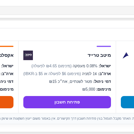
מיטב טרייד
אקסלנס
ישראל:
0.08% מעסקה
(מינימום ₪4.65 לפעולה)
ישראל:
0.07% מעסקה
ארה"ב:
1¢ למניה
(מינימום $6 לפעולה או $5 ב-IBKR)
ארה"ב:
1¢ ל
דמי ניהול:
פטור לשנתיים, אח״כ ₪15
דמי ניהו
מינימום:
₪5,000
מינימום:
פתיחת חשבון
ות: האתר מקבל תגמול בגין פתיחת חשבון דרך הקישורים. אין באמור משום ייעוץ השקעות או שיווק 