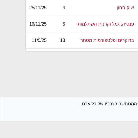
שוק ההון
4
25/11/25
פנסיה, גמל וקרנות השתלמות
6
16/11/25
ברוקרים ופלטפורמות מסחר
13
11/9/25
שוק ההון
0
8/9/25
שוק ההון
10
29/7/25
ברוקרים ופלטפורמות מסחר
2
2/7/25
ת המתחשב בצרכיו של כל אדם.
מינימליזם, חסכנות ואנטי-צרכנות
29
30/6/25
גישות
תקנון הפורום
מדיניות פרטיות
עזרה
חזרה לבלוג
R
S
צרכנות פיננסית
27
30/1/25
S