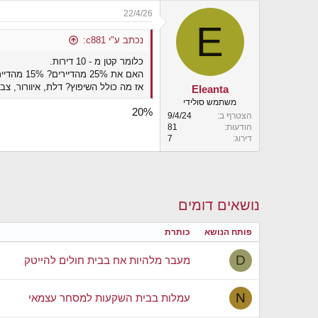
22/4/26
E
נכתב ע"י c881:
כלומר קטן מ - 10 דירות.
האם את 25% מהדיירים? 15% מהדיירים?
אז מה כולל השיפוץ? דלת, איוורור, צב
Eleanta
משתמש סולידי
20%
הצטרף ב
9/4/24
הודעות
81
דירוג
7
נושאים דומים
פותח הנושא
כותרת
D
מעבר מלהיות אח בבית חולים להייטק
N
עמלות בבית השקעות למסחר עצמאי