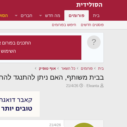
בית
פורומים
מה חדש
חברים
הסול
פוסטים חדשים
חיפוש בפורומים
התכנים בפורום א
השימוש 
בית
פורומים
כל השאר
אוף טופיק
בבית משותף, האם ניתן להתנגד להח
פ
פ
21/4/26
Eleanta
ו
ו
ת
ר
ח
ס
ה
ם
נ
ב
ו
ת
ש
א
21/4/26
א
ר