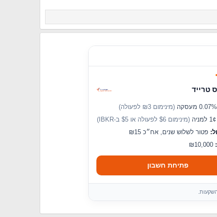
 טרייד
(מינימום ₪3 לפעולה)
מניה
(מינימום $6 לפעולה או $5 ב-IBKR)
ל:
פטור לשלוש שנים, אח״כ ₪15
₪10,000
פתיחת חשבון
השקעות.