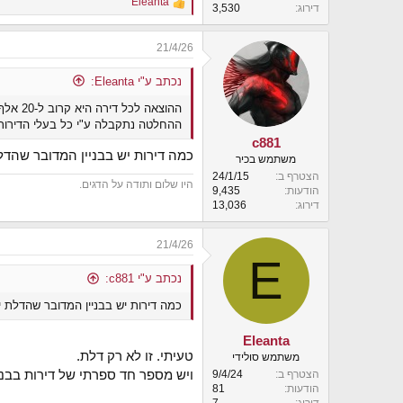
Eleanta
R
דירוג
3,530
e
a
21/4/26
c
t
i
נכתב ע"י Eleanta:
o
ההוצאה לכל דירה היא קרוב ל-20 אלף ש"ח. זו הוצאה שיהיה לי מאד קשה לעמוד בה.
n
s
ההחלטה נתקבלה ע"י כל בעלי הדירות,
:
c881
כמה דירות יש בבניין המדובר שהדלת יוצא 20,000 שח
משתמש בכיר
הצטרף ב
24/1/15
היו שלום ותודה על הדגים.
הודעות
9,435
דירוג
13,036
21/4/26
E
נכתב ע"י c881:
כמה דירות יש בבניין המדובר שהדלת יוצא 20,000 שח לכל
Eleanta
טעיתי. זו לא רק דלת.
משתמש סולידי
ויש מספר חד ספרתי של דירות בבניי
הצטרף ב
9/4/24
הודעות
81
דירוג
7