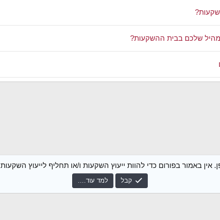
שקעות?
תמהיל שלכם בבית ההשקעות?
עות + שאלה על העברת IRA
ית השקעות
 אין באמור בפורום כדי להוות ייעוץ השקעות ו/או תחליף לייעוץ השקעו
קבל
למד עוד.…
צור קשר
נ