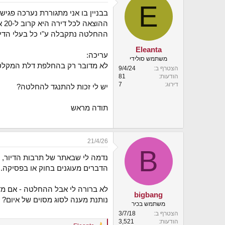
E
י
בבניין בו אני מתגוררת נערכה פג
ך
ההוצאה לכל דירה היא קרוב ל-20 אלף ש"ח. זו הוצאה שיהיה לי מאד קשה לעמוד בה.
ההחלטה נתקבלה ע"י כל בעלי הדירו
Eleanta
עריכה:
משתמש סולידי
לא מדובר רק בהחלפת דלת המקלט אלא
הצטרף ב
9/4/24
הודעות
81
דירוג
7
יש לי זכות להתנגד להחלטה?
תודה מראש
21/4/26
B
נדמה לי שבאתר של תרבות הדיור, י
הדברים מעוגנים בחוק או בפסיקה.
לא ברורה לי אבל ההחלטה - אם מדו
bigbang
נותנת מענה לסוג מסוים של איום?
משתמש בכיר
הצטרף ב
3/7/18
הודעות
3,521