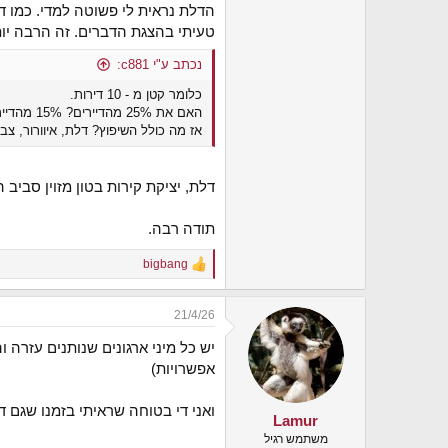
הדלת נראית לי פשוטה למדי. כמו ד
טעיתי בהצגת הדברים. זה הרבה יו
נכתב ע"י c881:
כלומר קטן מ - 10 דירות.
האם את 25% מהדיירים? 15% מהדיירים?
אז מה כולל השיפוץ? דלת, איוורור, צב
דלת, יציקת קירות בטון מזוין סביב
תודה רבה.
bigbang
R
e
a
21/4/26
c
t
יש כל מיני ארגונים שנותנים עזרה ו
i
o
אפשרויות)
n
s
ואני די בטוחה שראיתי בזמנו שגם ד
:
Lamur
משתמש רגיל