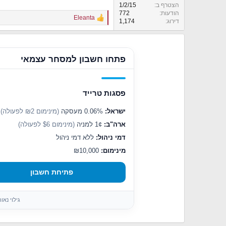
הצטרף ב
1/2/15
הודעות
772
Eleanta
R
דירוג
1,174
e
a
c
t
פתחו חשבון למסחר עצמאי
i
o
n
s
פסגות טרייד
:
ישראל:
0.06% מעסקה
(מינימום ₪2 לפעולה)
ארה"ב:
1¢ למניה
(מינימום $6 לפעולה)
דמי ניהול:
ללא דמי ניהול
מינימום:
₪10,000
פתיחת חשבון
גילוי נא