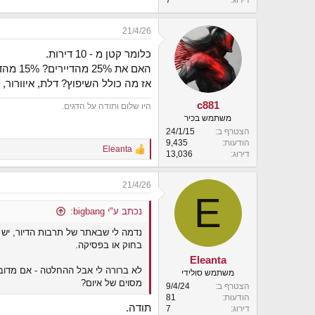
21/4/26
כלומר קטן מ - 10 דירות.
האם את 25% מהדיירים? 15% מהדיירים?
אז מה כולל השיפוץ? דלת, איוורור,
c881
היו שלום ותודה על הדגים.
משתמש בכיר
הצטרף ב
24/1/15
הודעות
9,435
Eleanta
R
דירוג
13,036
e
a
21/4/26
c
E
t
i
נכתב ע"י bigbang:
o
נדמה לי שבאתר של תרבות הדיור, יש 
n
s
בחוק או בפסיקה.
:
Eleanta
לא ברורה לי אבל ההחלטה - אם מדובר
משתמש סולידי
מסוים של איום?
הצטרף ב
9/4/24
הודעות
81
תודה.
דירוג
7