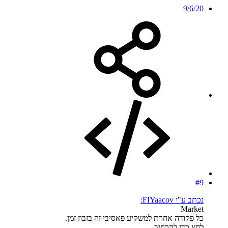
9/6/20
#9
נכתב ע"י FIYaacov:
Market
כל פקודה אחרת למשקיע פאסיבי זה בזבוז זמן.
לחץ כדי להרחיב...