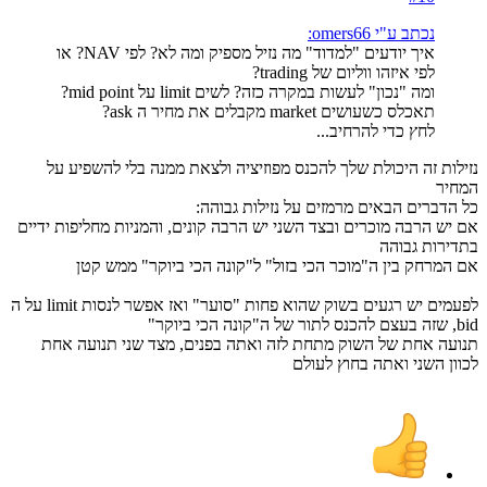
נכתב ע"י omers66:
איך יודעים "למדוד" מה נזיל מספיק ומה לא? לפי NAV? או
לפי איזהו ווליום של trading?
ומה "נכון" לעשות במקרה כזה? לשים limit על mid point?
תאכלס כשעושים market מקבלים את מחיר ה ask?
לחץ כדי להרחיב...
נזילות זה היכולת שלך להכנס מפוזיציה ולצאת ממנה בלי להשפיע על
המחיר
כל הדברים הבאים מרמזים על נזילות גבוהה:
אם יש הרבה מוכרים ובצד השני יש הרבה קונים, והמניות מחליפות ידיים
בתדירות גבוהה
אם המרחק בין ה"מוכר הכי בזול" ל"קונה הכי ביוקר" ממש קטן
לפעמים יש רגעים בשוק שהוא פחות "סוער" ואז אפשר לנסות limit על ה
bid, שזה בעצם להכנס לתור של ה"קונה הכי ביוקר"
תנועה אחת של השוק מתחת לזה ואתה בפנים, מצד שני תנועה אחת
לכוון השני ואתה בחוץ לעולם