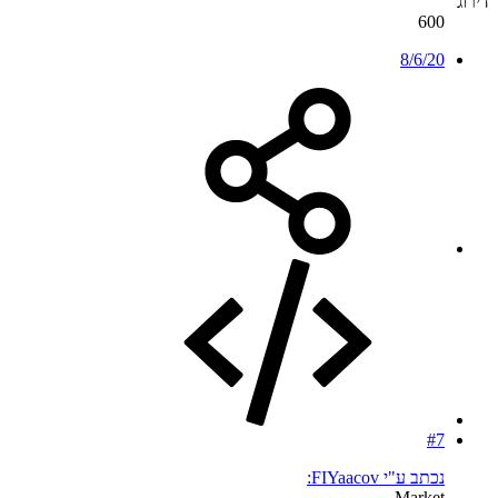
דירוג
600
8/6/20
#7
נכתב ע"י FIYaacov:
Market