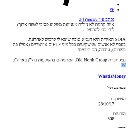
#6
נכתב ע"י FIYaacov:
איזה קרנות לא נזילות מעניינות משקיע פסיבי לטווח ארוך?
לחץ כדי להרחיב...
SDIA האירית היא דוגמא טובה שיצא לי לרכוש לאחרונה.
בנוסף לא אנשים שמשקיעים בכל מיני ETFים איזוטריים (אפילו פה
בפורום), עובדה, הם קיימים!
נציג חברת Old North Group, המתמחים בהשקעות נדל"ן בארה"ב.
W
WhatIsMoney
משתמש רגיל
הצטרף ב
28/10/17
הודעות
508