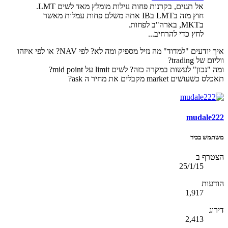
אל תגזים, בקרנות פחות נזילות מומלץ מאד לשים LMT.
חוץ מזה בLMT בIB אתה משלם פחות עמלות מאשר
בMKT, בארה"ב לפחות.
לחץ כדי להרחיב...
איך יודעים "למדוד" מה נזיל מספיק ומה לא? לפי NAV? או לפי איזהו
ווליום של trading?
ומה "נכון" לעשות במקרה כזה? לשים limit על mid point?
תאכלס כשעושים market מקבלים את מחיר ה ask?
mudale222
משתמש בכיר
הצטרף ב
25/1/15
הודעות
1,917
דירוג
2,413