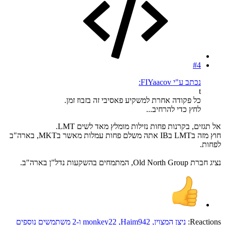
#4
נכתב ע"י FIYaacov:
t
כל פקודה אחרת למשקיע פאסיבי זה בזבוז זמן.
לחץ כדי להרחיב...
אל תגזים, בקרנות פחות נזילות מומלץ מאד לשים LMT.
חוץ מזה בLMT בIB אתה משלם פחות עמלות מאשר בMKT, בארה"ב
לפחות.
נציג חברת Old North Group, המתמחים בהשקעות נדל"ן בארה"ב.
Reactions:
ניצן המצוין
,
Haim942
,
monkey22
ו-2 משתמשים נוספים