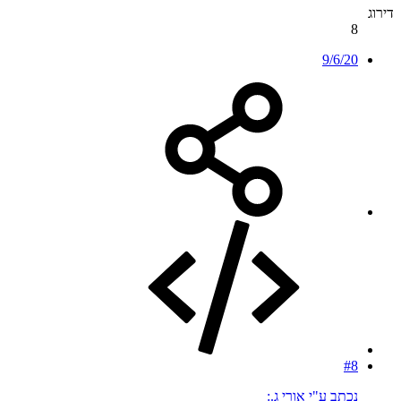
דירוג
8
9/6/20
#8
נכתב ע"י אורי ג.: