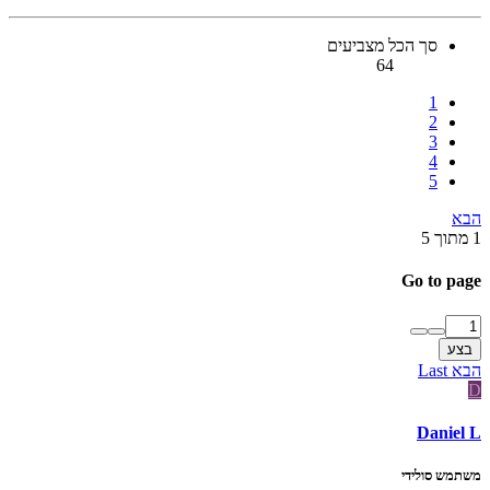
סך הכל מצביעים
64
1
2
3
4
5
הבא
1 מתוך 5
Go to page
בצע
הבא
Last
D
Daniel L
משתמש סולידי