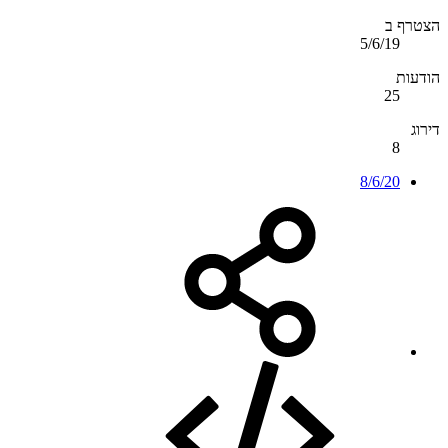
הצטרף ב
5/6/19
הודעות
25
דירוג
8
8/6/20