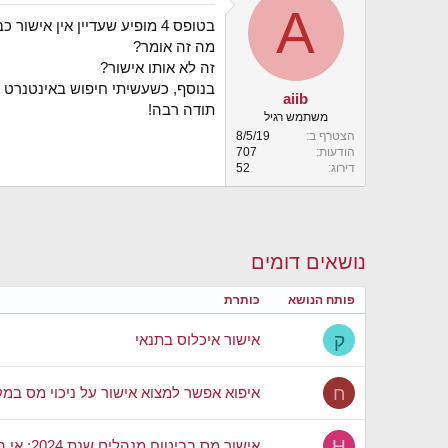
A
י
בטופס 4 מופיע שעדיין אין אישור כבאות. אבל בתיק ההיתר אישור כבאות מופיע כתנאי להיתר שבוצע כבר.
ך
מה זה אומר?
זה לא אותו אישור?
בנוסף, כשעשיתי חיפוש באינטנרט 
aiib
תודה רבה!
משתמש רגיל
הצטרף ב
8/5/19
הודעות
707
דירוג
52
נושאים דומים
פותח הנושא
כותרת
ק
אישור איכלוס בתנאי
ח
איפוא אפשר למצוא אישור על ניכוי מס במ
H
אישור מס בביטוח מנהלים שנת 2024: אי התאמה בין הסכום שהופקד ואישור המס