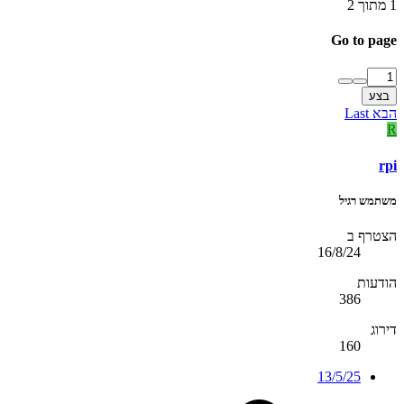
1 מתוך 2
Go to page
בצע
הבא
Last
R
rpi
משתמש רגיל
הצטרף ב
16/8/24
הודעות
386
דירוג
160
13/5/25