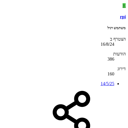
R
rpi
משתמש רגיל
הצטרף ב
16/8/24
הודעות
386
דירוג
160
14/5/25