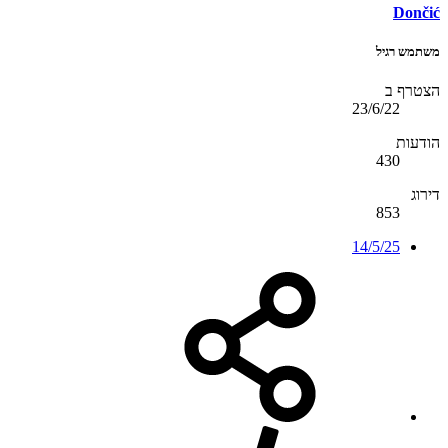
Dončić
משתמש רגיל
הצטרף ב
23/6/22
הודעות
430
דירוג
853
14/5/25