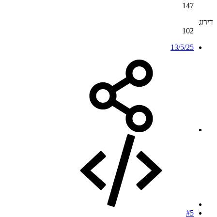
147
דירוג
102
13/5/25
#5