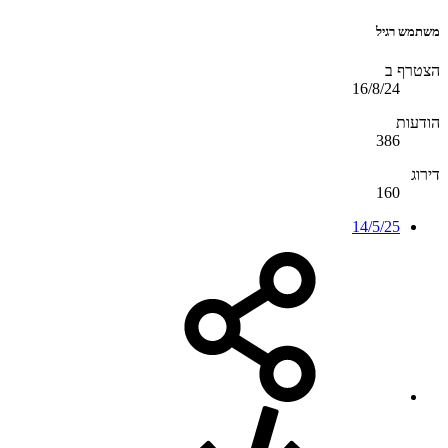
משתמש רגיל
הצטרף ב
16/8/24
הודעות
386
דירוג
160
14/5/25