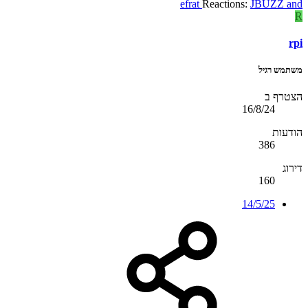
efrat
Reactions:
JBUZZ
and
R
rpi
משתמש רגיל
הצטרף ב
16/8/24
הודעות
386
דירוג
160
14/5/25