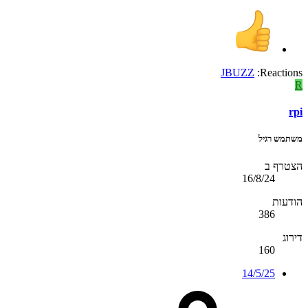
JBUZZ
Reactions:
R
rpi
משתמש רגיל
הצטרף ב
16/8/24
הודעות
386
דירוג
160
14/5/25