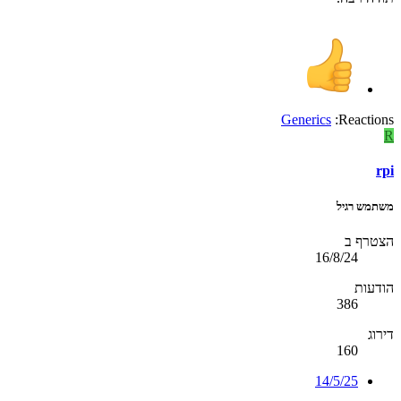
Generics
Reactions:
R
rpi
משתמש רגיל
הצטרף ב
16/8/24
הודעות
386
דירוג
160
14/5/25