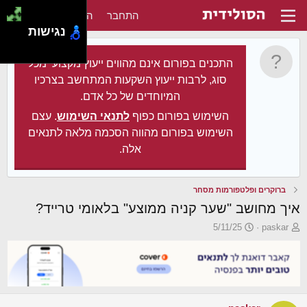
התחבר
הירשם
נגישות
התכנים בפורום אינם מהווים ייעוץ מקצועי מכל
סוג, לרבות ייעוץ השקעות המתחשב בצרכיו
המיוחדים של כל אדם.
השימוש בפורום כפוף
לתנאי השימוש
. עצם
השימוש בפורום מהווה הסכמה מלאה לתנאים
אלה.
ברוקרים ופלטפורמות מסחר
איך מחושב "שער קניה ממוצע" בלאומי טרייד?
פ
פ
5/11/25
paskar
ו
ו
ת
ר
ח
ס
ה
ם
נ
ב
ו
ת