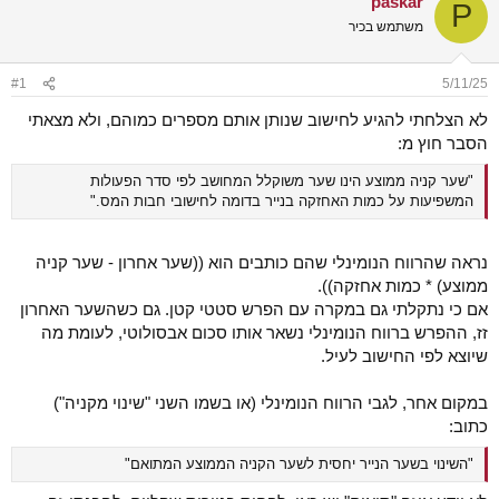
paskar
P
ש
א
משתמש בכיר
א
ר
י
ך
#1
5/11/25
לא הצלחתי להגיע לחישוב שנותן אותם מספרים כמוהם, ולא מצאתי
הסבר חוץ מ:
"שער קניה ממוצע הינו שער משוקלל המחושב לפי סדר הפעולות
המשפיעות על כמות האחזקה בנייר בדומה לחישובי חבות המס."
נראה שהרווח הנומינלי שהם כותבים הוא ((שער אחרון - שער קניה
ממוצע) * כמות אחזקה)).
אם כי נתקלתי גם במקרה עם הפרש סטטי קטן. גם כשהשער האחרון
זז, ההפרש ברווח הנומינלי נשאר אותו סכום אבסולוטי, לעומת מה
שיוצא לפי החישוב לעיל.
במקום אחר, לגבי הרווח הנומינלי (או בשמו השני "שינוי מקניה")
כתוב:
"השינוי בשער הנייר יחסית לשער הקניה הממוצע המתואם"