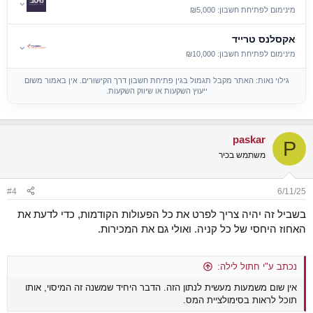
⌄
מינימום לפתיחת חשבון: ₪5,000
אקסלנס טרייד
⌄
מינימום לפתיחת חשבון: ₪10,000
גילוי נאות: האתר מקבל תגמול בגין פתיחת חשבון דרך הקישורים. אין באמור משום
ייעוץ השקעות או שיווק השקעות.
paskar
P
משתמש בכיר
#4
6/11/25
בשביל זה יהיה צריך לפרט את כל הפעולות הקודמות, כדי לדעת את
האחוז היחסי של כל קניה. ואולי גם את המכירות.
נכתב ע"י חתול לילה:
אין שום משמעות מעשית לנתון הזה. הדבר היחיד שמשנה זה המיסוי, אותו
תוכל לראות בסימולציית המס.