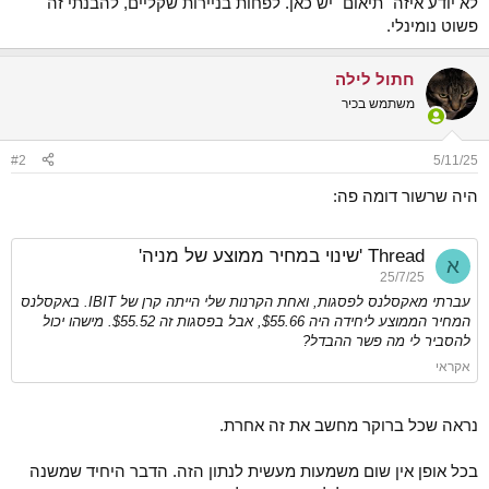
לא יודע איזה "תיאום" יש כאן. לפחות בניירות שקליים, להבנתי זה
פשוט נומינלי.
חתול לילה
משתמש בכיר
#2
5/11/25
היה שרשור דומה פה:
Thread 'שינוי במחיר ממוצע של מניה'
א
25/7/25
עברתי מאקסלנס לפסגות, ואחת הקרנות שלי הייתה קרן של IBIT. באקסלנס
המחיר הממוצע ליחידה היה $55.66, אבל בפסגות זה $55.52. מישהו יכול
להסביר לי מה פשר ההבדל?
אקראי
נראה שכל ברוקר מחשב את זה אחרת.
בכל אופן אין שום משמעות מעשית לנתון הזה. הדבר היחיד שמשנה