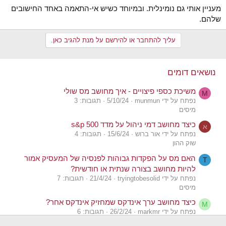
מעניין אותי גם נומינלית. ובמיוחד כשיש אי-התאמה באחד החישובים
שלהם.
עליך להתחבר או להירשם על מנת להגיב כאן.
נושאים דומים
משיכת כספי פיצויים - איך מחושב מס שולי
M
נפתח על ידי munmun
5/10/24
תגובות: 3
מיסים
כיצד מחושב דמי ניהול על מדד s&p 500
א
נפתח על ידי אור ברוש
15/6/24
תגובות: 4
שוק ההון
האם מס על הפקדות גבוהות לפנסיה של המעסיק אמור
T
להיות מחושב בצורה שנתית או חודשית?
נפתח על ידי tryingtobesolid
21/4/24
תגובות: 7
מיסים
כיצד מחושב ערך אינדקס שמחזיק אינדקס אחר?
M
נפתח על ידי markmr
26/2/24
תגובות: 6
שוק ההון