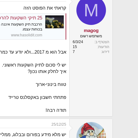
M
י
קראתי את הפוסט הזה
ך
25 תיקי השקעות להרכבה עצמית - הסולידית
בכוחות עצמו.
magog
www.hasolidit.com
משתמש רשום
הצטרף ב
6/3/24
הודעות
15
אבל הוא מ 2017...ולא יודע עד כמה הדברים עדכניים.
דירוג
7
יש לי סכום לתיק השקעות ראשוני.
איך לחלק אותו נכון?
טווח בינוני-ארוך
פתחתי חשבון באקסלנס טרייד
תודה רבה!
25/12/25
יש מלא מידע בפורום ובבלוג, ממל