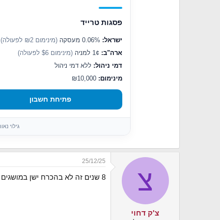
n
s
פסגות טרייד
:
ישראל:
0.06% מעסקה
(מינימום ₪2 לפעולה)
ארה"ב:
1¢ למניה
(מינימום $6 לפעולה)
דמי ניהול:
ללא דמי ניהול
מינימום:
₪10,000
פתיחת חשבון
גילוי נא
25/12/25
צ
8 שנים זה לא בהכרח ישן במושגים של השקעה פאסיבית....
צ'ק דחוי