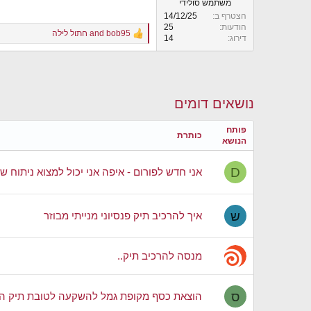
משתמש סולידי
הצטרף ב
14/12/25
הודעות
25
bob95
and
חתול לילה
R
דירוג
14
e
a
c
t
i
נושאים דומים
o
n
s
פותח
כותרת
:
הנושא
D
אני חדש לפורום - איפה אני יכול למצוא ניתוח ש
ש
איך להרכיב תיק פנסיוני מנייתי מבוזר
מנסה להרכיב תיק..
ס
הוצאת כסף מקופת גמל להשקעה לטובת תיק הש