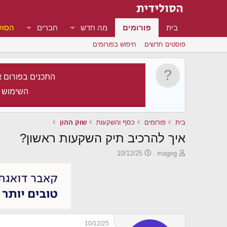
בית
פורומים
מה חדש
חברים
הסול
פוסטים חדשים
חיפוש בפורומים
התכנים בפורום א
השימוש 
בית
פורומים
כסף והשקעות
שוק ההון
איך להרכיב תיק השקעות ראשון?
פ
פ
10/12/25
magog
ו
ו
ת
ר
ח
ס
ה
ם
נ
ב
ו
ת
ש
א
10/12/25
א
ר