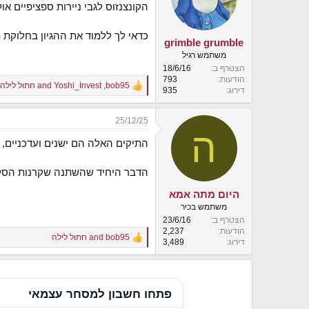
הקונצנזוס לגבי ניירות ספציפיים 
כדאי לך ללמוד את ההגיון בחלוקת ת
grimble grumble
משתמש רגיל
הצטרף ב
18/6/16
הודעות
793
bob95
,
Yoshi_Invest
and
חתול לילה
R
דירוג
935
e
a
25/12/25
c
ה
t
התיקים האלה הם ישנים ועדכניים,
i
o
n
הדבר היחיד שהשתנה שקרנות הסל המ
s
:
היום מתה אמא
משתמש בכיר
הצטרף ב
23/6/16
הודעות
2,237
bob95
and
חתול לילה
R
דירוג
3,489
e
a
c
t
פתחו חשבון למסחר עצמאי
i
o