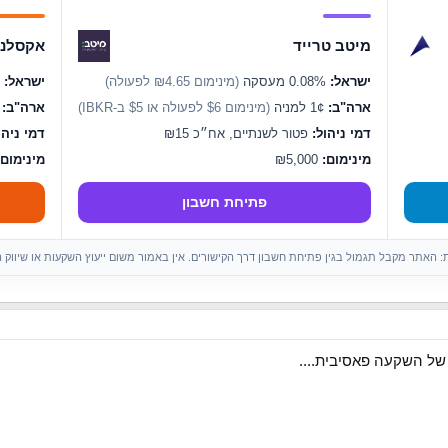
מיטב טרייד
אקסלנס
ישראל:
0.08% מעסקה
(מינימום ₪4.65 לפעולה)
ישראל:
0.07% מעסקה
ארה"ב:
1¢ למניה
(מינימום $6 לפעולה או $5 ב-IBKR)
ארה"ב:
1¢ ל
דמי ניהול:
פטור לשנתיים, אח״כ ₪15
דמי ניהו
מינימום:
₪5,000
מינימום:
פתיחת חשבון
ות: האתר מקבל תגמול בגין פתיחת חשבון דרך הקישורים. אין באמור משום ייעוץ השקעות או שיווק 