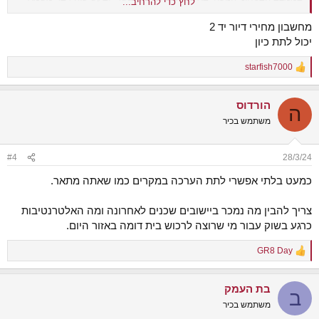
לחץ כדי להרחיב...
(אני לא לחוץ למכור והאם לא אקבל מחיר של מצב "שגרה" אעדיף לחכות).
מחשבון מחירי דיור יד 2
יכול לתת כיון
starfish7000
R
e
a
הורדוס
c
ה
t
משתמש בכיר
i
o
n
#4
28/3/24
s
:
כמעט בלתי אפשרי לתת הערכה במקרים כמו שאתה מתאר.
צריך להבין מה נמכר ביישובים שכנים לאחרונה ומה האלטרנטיבות
כרגע בשוק עבור מי שרוצה לרכוש בית דומה באזור היום.
GR8 Day
R
e
a
בת העמק
c
ב
t
משתמש בכיר
i