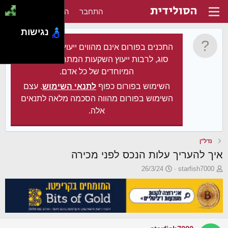
התחבר
הירשם
נגישות
התכנים בפורום אינם מהווים ייעוץ מקצועי מכל
סוג, לרבות ייעוץ השקעות המתחשב בצרכיו
המיוחדים של כל אדם.
השימוש בפורום כפוף
לתנאי השימוש
. עצם
השימוש בפורום מהווה הסכמה מלאה לתנאים
אלה.
נדל"ן
איך להעריך עלות הנכס לפני מכירה
פ
פ
26/3/24
starfish7000
ו
ו
ת
ר
ח
ס
ה
ם
נ
ב
ו
ת