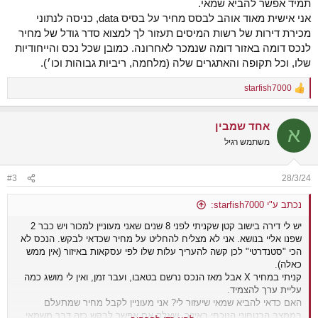
תמיד אפשר להביא שמאי.
אני אישית מאוד אוהב לבסס מחיר על בסיס data, כניסה לנתוני
מכירת דירות של רשות המיסים תעזור לך למצוא סדר גודל של מחיר
לנכס דומה באזור דומה שנמכר לאחרונה. כמובן שכל נכס והייחודיות
שלו, וכל תקופה והאתגרים שלה (מלחמה, ריביות גבוהות וכו׳).
starfish7000
R
e
a
אחד שמבין
c
א
t
משתמש רגיל
i
o
n
#3
28/3/24
s
:
נכתב ע"י starfish7000:
יש לי דירה בישוב קטן שקניתי לפני 8 שנים שאני מעוניין למכור ויש כבר 2
שפנו אליי בנושא. אני לא מצליח להחליט על מחיר שכדאי לבקש. הנכס לא
הכי "סטנדרטי" לכן קשה להעריך עלות שלו לפי עסקאות באיזור (אין ממש
כאלה).
קניתי במחיר X אבל מאז הנכס נרשם בטאבו, ועבר זמן, ואין לי מושג כמה
עליית ערך להצמיד.
האם כדאי להביא שמאי שיעזור לי? אני מעוניין לקבל מחיר שמתעלם
בממצב הבטחוני הנוכחי באיזור, שאלה אם אפשר לבקש כזה דבר משמאי