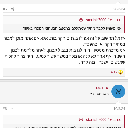
o
n
#5
28/3/24
s
:
נכתב ע"י starfish7000:
אני מעוניין לקבל מחיר שמתעלם בממצב הבטחוני הנוכחי באיזור
אז אל תחשוב על זה אפילו בשנים הקרובות, אלא אם אתה מוכן למכור
במחיר הקרן או בהפסד.
אני מדברת מניסיון, היה לנו בית בגבול לבנון. לאחר מלחמת לבנון
השניה, אף אחד לא קנה או מכר במשך עשור כמעט. היה צריך לחכות
שאנשים "ישכחו" מה קרה.
Ajax
R
e
a
ארנטס
c
א
t
משתמש בכיר
i
o
n
#6
10/8/24
s
:
נכתב ע"י starfish7000: