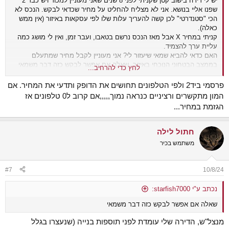
יש לי דירה בישוב קטן שקניתי לפני 8 שנים שאני מעוניין למכור ויש כבר 2
שפנו אליי בנושא. אני לא מצליח להחליט על מחיר שכדאי לבקש. הנכס לא
הכי "סטנדרטי" לכן קשה להעריך עלות שלו לפי עסקאות באיזור (אין ממש
כאלה).
קניתי במחיר X אבל מאז הנכס נרשם בטאבו, ועבר זמן, ואין לי מושג כמה
עליית ערך להצמיד.
האם כדאי להביא שמאי שיעזור לי? אני מעוניין לקבל מחיר שמתעלם
בממצב הבטחוני הנוכחי באיזור, שאלה אם אפשר לבקש כזה דבר משמאי
לחץ כדי להרחיב...
(אני לא לחוץ למכור והאם לא אקבל מחיר של מצב "שגרה" אעדיף לחכות).
פרסמי ביד2 ולפי הטלפונים תחושים את הדופק ותדעי את המחיר. אם
המון מתקשרים ורציניים כנראה נמוך,,,,,אם קרוב ל0 טלפונים אז
הגזמת במחיר...
חתול לילה
משתמש בכיר
#7
10/8/24
נכתב ע"י starfish7000:
שאלה אם אפשר לבקש כזה דבר משמאי
מנצל"ש, הדירה שלי עומדת לפני תוספות בנייה (שנעצרו בגלל