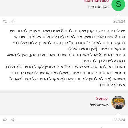
starfish7000
S
ש
א
משתמש רשום
א
ר
י
ך
#1
26/3/24
יש לי דירה בישוב קטן שקניתי לפני 8 שנים שאני מעוניין למכור ויש
כבר 2 שפנו אליי בנושא. אני לא מצליח להחליט על מחיר שכדאי
לבקש. הנכס לא הכי "סטנדרטי" לכן קשה להעריך עלות שלו לפי
עסקאות באיזור (אין ממש כאלה).
קניתי במחיר X אבל מאז הנכס נרשם בטאבו, ועבר זמן, ואין לי מושג
כמה עליית ערך להצמיד.
האם כדאי להביא שמאי שיעזור לי? אני מעוניין לקבל מחיר שמתעלם
בממצב הבטחוני הנוכחי באיזור, שאלה אם אפשר לבקש כזה דבר
משמאי (אני לא לחוץ למכור והאם לא אקבל מחיר של מצב "שגרה"
אעדיף לחכות).
השועל
משתמש רגיל
#2
28/3/24