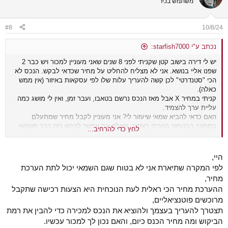
משתמש בכיר
#8
10/8/24
נכתב ע"י starfish7000:
יש לי דירה בישוב קטן שקניתי לפני 8 שנים שאני מעוניין למכור ויש כבר 2
שפנו אליי בנושא. אני לא מצליח להחליט על מחיר שכדאי לבקש. הנכס לא
הכי "סטנדרטי" לכן קשה להעריך עלות שלו לפי עסקאות באיזור (אין ממש
כאלה).
קניתי במחיר X אבל מאז הנכס נרשם בטאבו, ועבר זמן, ואין לי מושג כמה
עליית ערך להצמיד.
האם כדאי להביא שמאי שיעזור לי? אני מעוניין לקבל מחיר שמתעלם
בממצב הבטחוני הנוכחי באיזור, שאלה אם אפשר לבקש כזה דבר משמאי
לחץ כדי להרחיב...
(אני לא לחוץ למכור והאם לא אקבל מחיר של מצב "שגרה" אעדיף לחכות).
היי,
לפי המקרה שתיארת אני לא בטוח שגם השמאי יכול לתת הערכת
מחיר,
ההערכת מחיר הכי ראלית לעת הנוכחית היא הצעות רכישה שתקבל
מרוכשים פוטנציאליים,
תצטרך להעריך בעצמך ולהוציא את הנכס למכירה כדי להבין את רמת
הביקוש ומה מחיר הכנס כיום, והאם נכון לך למכור עכשיו.