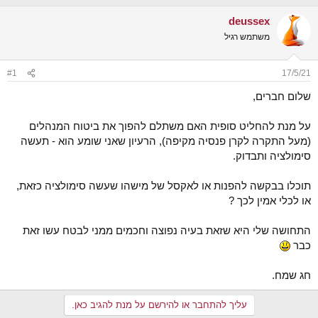
נ
ב
ו
ת
deussex
ש
א
משתמש רגיל
א
ר
י
ך
#1
17/5/21
שלום חברים,
על מנת להחליט סופית האם משתלם להפוך את ביטוח המנהלים
(מעל התקרה לקרן פנסיה מקיפה), הרעיון שאני שומע הוא - תעשה
סימולציה ותבדוק.
תוכלו בבקשה להפנות או לאקסל של מישהו שעשה סימולציה כזאת,
או לכלי אמין לכך ?
התחושה שלי היא שזאת בעיה נפוצה וחכמים ממני לבטח עשו זאת
כבר
חג שמח.
עליך להתחבר או להירשם על מנת להגיב כאן.