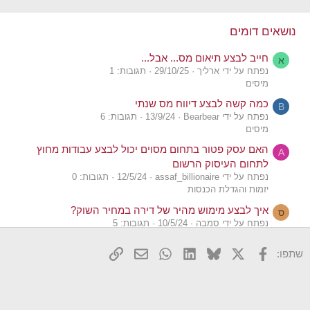
נושאים דומים
חייב לבצע תיאום מס... אבל...
א
נפתח על ידי ארליך
29/10/25
תגובות: 1
מיסים
כמה קשה לבצע דיווח מס שנתי
B
נפתח על ידי Bearbear
13/9/24
תגובות: 6
מיסים
האם עסק פטור בתחום מסוים יכול לבצע עבודות מחוץ
A
לתחום העיסוק הרשום
נפתח על ידי assaf_billionaire
12/5/24
תגובות: 0
יזמות והגדלת הכנסות
איך לבצע מימוש מהיר של דירה במחיר השוק?
ס
נפתח על ידי סמבה
10/5/24
תגובות: 5
נדל"ן
X
פייסבוק
Bluesky
LinkedIn
WhatsApp
דואר אלקטרוני
הוסף קישור
שתפו:
קריפטו - האם ניתן לבצע פריסה?
כ
נפתח על ידי כוכבי
13/9/23
תגובות: 1
קריפטו והשקעות אלטרנטיביות
איך ניתן לבצע העברה בנקאית לKRAKEN ללא ניכוי מס?
T