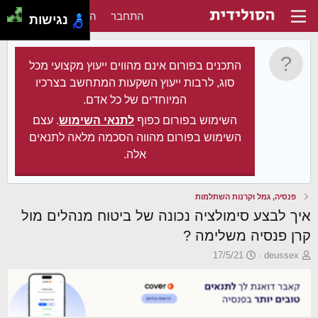
התחבר
הירשם
נגישות
התכנים בפורום אינם מהווים ייעוץ מקצועי מכל
סוג, לרבות ייעוץ השקעות המתחשב בצרכיו
המיוחדים של כל אדם.
השימוש בפורום כפוף
לתנאי השימוש
. עצם
השימוש בפורום מהווה הסכמה מלאה לתנאים
אלה.
פנסיה, גמל וקרנות השתלמות
איך לבצע סימולציה נכונה של ביטוח מנהלים מול
קרן פנסיה משלימה ?
פ
פ
17/5/21
deussex
ו
ו
ת
ר
ח
ס
ה
ם