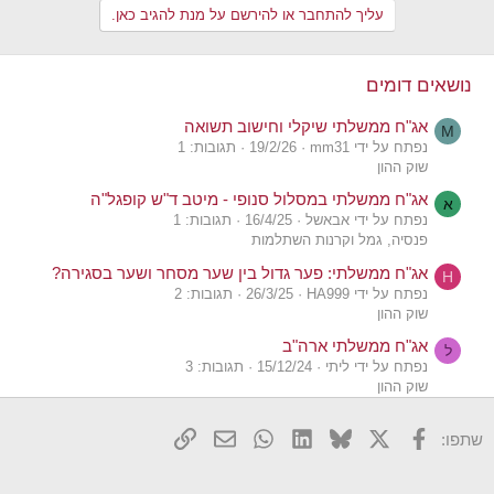
עליך להתחבר או להירשם על מנת להגיב כאן.
נושאים דומים
אג"ח ממשלתי שיקלי וחישוב תשואה
M
נפתח על ידי mm31
19/2/26
תגובות: 1
שוק ההון
אג"ח ממשלתי במסלול סנופי - מיטב ד"ש קופגל"ה
א
נפתח על ידי אבאשל
16/4/25
תגובות: 1
פנסיה, גמל וקרנות השתלמות
אג"ח ממשלתי: פער גדול בין שער מסחר ושער בסגירה?
H
נפתח על ידי HA999
26/3/25
תגובות: 2
שוק ההון
אג"ח ממשלתי ארה"ב
ל
נפתח על ידי ליתי
15/12/24
תגובות: 3
שוק ההון
אג"ח ממשלתי מול קרן כספית
א
X
פייסבוק
Bluesky
LinkedIn
WhatsApp
דואר אלקטרוני
הוסף קישור
שתפו:
נפתח על ידי אלמוג סיסו
19/11/24
תגובות: 7
שוק ההון
אג"ח ממשלתי ארה"ב