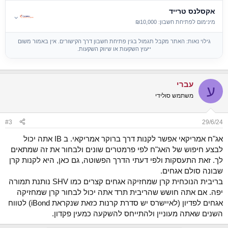
אקסלנס טרייד
⌄
מינימום לפתיחת חשבון: ₪10,000
גילוי נאות: האתר מקבל תגמול בגין פתיחת חשבון דרך הקישורים. אין באמור משום
ייעוץ השקעות או שיווק השקעות.
עברי
ע
משתמש סולידי
#3
29/6/24
אג"ח אמריקאי אפשר לקנות דרך ברוקר אמריקאי. ב IB אתה יכול
לבצע חיפוש של האג"ח לפי פרמטרים שונים ולבחור את זה שמתאים
לך. זאת התעסקות ולפי דעתי הדרך הפשוטה, גם כאן, היא לקנות קרן
שבונה סולם אגחים.
בריבית הנוכחית קרן שמחזיקה אגחים קצרים כמו SHV נותנת תמורה
יפה. אם אתה חושש שהריבית תרד אתה יכול לבחור קרן שמחזיקה
אגחים לפדיון (לאיישרס יש סדרת קרנות כזאת שנקראת iBond) לטווח
השנים שאתה מעוניין ולהתייחס להשקעה כמעין פקדון.