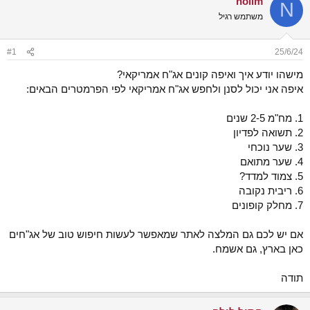
nolim
N
ש
א
משתמש רגיל
א
ר
י
ך
#1
25/6/24
מישהו יודע איך ואיפה קונים אג"ח אמריקאי?
איפה אני יכול לסנן ולחפש אג"ח אמריקאי לפי הפרמטרים הבאים:
1. מח"מ 2-5 שנים
2. תשואה לפדיון
3. שער נוכחי
4. שער מתואם
5. צמוד למדד?
6. ריבית נקובה
7. מחלק קופונים
אם יש לכם גם המלצה לאתר שמאפשר לעשות חיפוש טוב של אג"חים
כאן בארץ, גם אשמח.
תודה