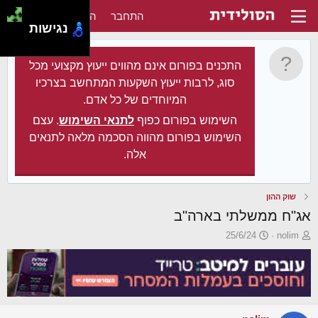
התחבר
הירשם
נגישות
התכנים בפורום אינם מהווים ייעוץ מקצועי מכל
סוג, לרבות ייעוץ השקעות המתחשב בצרכיו
המיוחדים של כל אדם.
השימוש בפורום כפוף
לתנאי השימוש
. עצם
השימוש בפורום מהווה הסכמה מלאה לתנאים
אלה.
שוק ההון
אג"ח ממשלתי בארה"ב
פ
פ
25/6/24
nolim
ו
ו
ת
ר
ח
ס
ה
ם
נ
ב
ו
ת