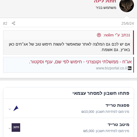
חתול לילה
משתמש בכיר
#2
25/6/24
נכתב ע"י nolim:
אם יש לכם גם המלצה לאתר שמאפשר לעשות חיפוש טוב של אג"חים כאן
בארץ, גם אשמח.
אג"ח - ממשלתי וקונצרני - חיפוש לפי שם, ענף וסקטור.
www.bizportal.co.il
פתחו חשבון למסחר עצמאי
פסגות טרייד
⌄
מינימום לפתיחת חשבון: ₪10,000
מיטב טרייד
⌄
מינימום לפתיחת חשבון: ₪5,000