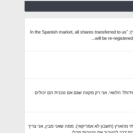
אז מה שהעלה בי מלכתחילה את החשש ממכירה זו ההתרעה שקיבלתי מהם כשניסיתי לפתוח העברה נכנסת (הדגשה שלי): "In the Spanish market, all shares transferred to us
will be re-registere
ות? הלוואי. אני רק מקווה שגם אם טכנית הם יכולים
שבון האינטראקטיב ברוקרז שפתחתי מהארץ (חשבון לא אמריקאי). ממה שאני מבין, אני צריך
דרך להעביר את הניירות מבלי...