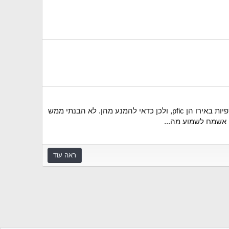
שלום, במה יכול להשקיע אמריקאי שחי באירופה ורוצה להחזיק כסף במכשיר סולידי ונזיל? הבנתי שקרנות אג"ח וקרנות כספיות באירו הן pfic, ולכן כדאי להמנע מהן. לא הבנתי ממש
ראה עוד