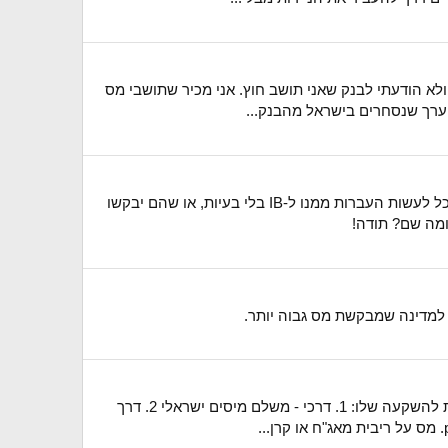
לא הודעתי לבנק שאני תושב חוץ. אני מכיר שתושבי מס
 ערך שנסחרים בישראל מהבנק...
היי, אשתי אמריקאית ואנחנו מפרידים את ההשקעות שלנו לשני חשבונות IB נפרדים. אם נפתח חשבון בנק משותף, האם נוכל לעשות העברות ממנו ל-IB בלי בעיות, או שהם יבקשו
למדינה שמבקשת מס גבוה יותר.
שלום, אנחנו אבודים ונשמח אם תוכלו לעזור לנו לעשות סדר. הקצנו סכום להשקעות סולידיות, ויש לנו שתי אופציות עיקריות להשקעה שלו: 1. דרכי - משלם מיסים ישראלי 2. דרך