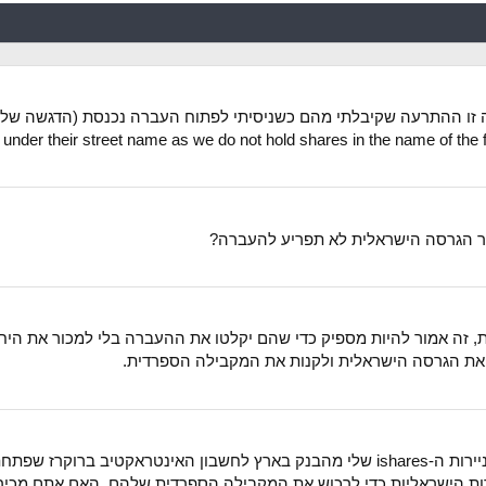
d under their street name as we do not hold shares in the name of the fin
בר הגרסה הישראלית לא תפריע להעברה?
 זה אמור להיות מספיק כדי שהם יקלטו את ההעברה בלי למכור את היחיד
ר את הגרסה הישראלית ולקנות את המקבילה הספרדית.
היי, עברתי לגור בספרד ואני מעוניין להעביר את ניירות ה-ishares שלי מהבנק בארץ לח
ת הישראליות כדי לרכוש את המקבילה הספרדית שלהם. האם אתם מכירים 