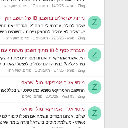
Zing
נושא
14/9/25
תגובות: 17
פורום:
שוק ההון
ניירות ישראלים בחשבון IB של תושב חוץ
Z
שלום לכולם, עברתי לגור בחו"ל והגדרתי את החש
ישראלים לא יכולים להחזיק ניירות שרשומים ביש
Zing
נושא
22/6/25
תגובות: 1
פורום:
שוק ההון
העברת כסף ל-IB מתוך חשבון משותף עם אזרחית אמריקאית
Z
מידע עליה? במידה והם עלולים לשאול שאלות, האם העברה של הכסף דרך חשבון 
Zing
נושא
9/4/25
תגובות: 1
פורום:
שוק ההון
מיסוי אג"ח אמריקאי מול ישראלי
Z
החישוב האמריקאי נשמע כמו סיוט. יש בכלל א
Zing
Post #3
20/1/25
פורום:
מיסים
מיסוי אג"ח אמריקאי מול ישראלי
Z
אשתי - משלמת מיסים בישראל וארה"ב מה שאנחנו חושבים שאנחנו יודעים: 1. אשתי חייבת להשקיע ב