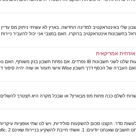
בון שלי באינטראקטיב למדינה החדשה. בארץ לא עשיתי ניתוק מס עדיין ו
ראל בחשבונות אינטראקטיב ברוקרז. האם במצבי אני יכול להעביר ניירות
Wise אישי תעזור או שזה יהיה סיפור דומה שם? תודה!
פשרות לשלם ככה פחות מס מבארץ? או שבכל מקרה היא תצטרך להשלים 
ניירות שאינם pfic. 2. מס על ריבית מאג"ח או קרן...