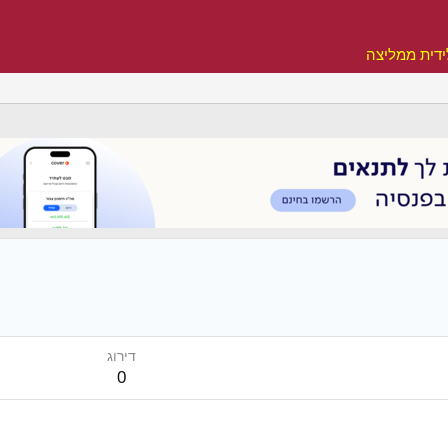
דית ממליצה
דירוג
0