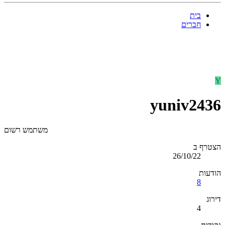
בית
חברים
Y
yuniv2436
משתמש רשום
הצטרף ב
26/10/22
הודעות
8
דירוג
4