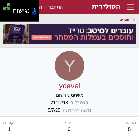
התחבר
הירשם
נגישות
חברים
Y
yoavei
משתמש רשום
הצטרף ב
21/12/18
נראה לאחרונה
5/7/25
הודעות
דירוג
נקודות
1
0
8