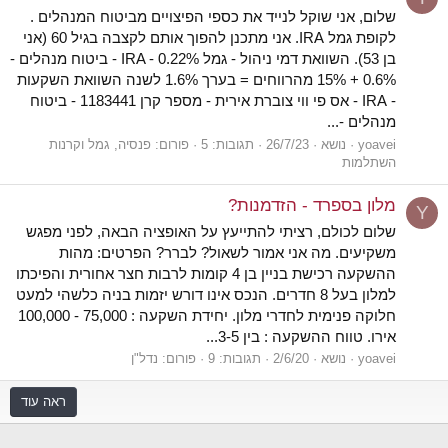
שלום, אני שוקל לנייד את כספי הפיצויים מביטוח המנהלים .
לקופת גמל IRA. אני מתכנן להפוך אותם לקצבה בגיל 60 (אני
בן 53). השוואת דמי ניהול - גמל IRA - 0.22% - ביטוח מנהלים -
0.6% + 15% מהרווחים = בערך 1.6% לשנה השוואת השקעות
- IRA - אס פי ווי צוברת אירית - מספר קרן 1183441 - ביטוח
מנהלים -...
yoavei
נושא
26/7/23
תגובות: 5
פורום:
פנסיה, גמל וקרנות
השתלמות
מלון בספרד - הזדמנות?
Y
שלום לכולם, רציתי להתייעץ על האופציה הבאה, לפני מפגש
משקיעים. מה אני אמור לשאול? לברר? הפרטים: מהות
ההשקעה רכישת בניין בן 4 קומות לרבות חצר אחורית והפיכתו
למלון בעל 8 חדרים. הנכס אינו דורש יזמות בניה כלשהי למעט
חלוקה פנימית לחדרי מלון. יחידת השקעה : 75,000 - 100,000
אירו. טווח ההשקעה : בין 3-5...
yoavei
נושא
2/6/20
תגובות: 9
פורום:
נדל"ן
ראה עוד