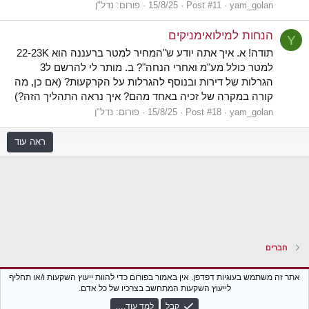
yam_golan
Post #11
15/8/25
פורום:
נדל"ן
הנחות למילואימניקים
Y
תודה! א. איך אתה יודע ש"המחיר למטר ברעננה הוא 22-23K
למטר כולל מע"מ ואחרי הנחה"? ב. מותר לי להרשם ל3
הגרלות של דירות ובנוסף להגרלות על הקרקעות? (אם כן, מה
קורה במקרה של זכיה באחד מהם? איך נראה התהליך הזה?)
yam_golan
Post #18
15/8/25
פורום:
נדל"ן
ראה עוד
חברים
Xenforo Classic
עברית (he_IL)
אתר זה משתמש בעוגיות דפדפן. אין באמור בפורום כדי להוות ייעוץ השקעות ו/או תחליף
לייעוץ השקעות המתחשב בצרכיו של כל אדם.
צור קשר
נגישות
תקנון הפורום
מדיניות פרטיות
עזרה
חזרה לבלוג
קבל
למד עוד.…
R