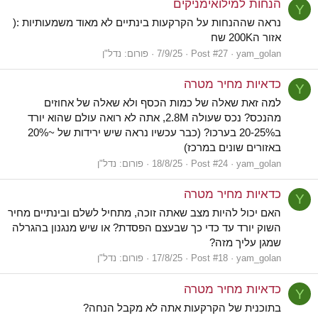
הנחות למילואימניקים
Y
נראה שההנחות על הקרקעות בינתיים לא מאוד משמעותיות :(
אזור ה200K שח
yam_golan
Post #27
7/9/25
פורום:
נדל"ן
כדאיות מחיר מטרה
Y
למה זאת שאלה של כמות הכסף ולא שאלה של אחוזים
מהנכס? נכס שעולה 2.8M, אתה לא רואה עולם שהוא יורד
ב20-25% בערכו? (כבר עכשיו נראה שיש ירידות של ~20%
באזורים שונים במרכז)
yam_golan
Post #24
18/8/25
פורום:
נדל"ן
כדאיות מחיר מטרה
Y
האם יכול להיות מצב שאתה זוכה, מתחיל לשלם ובינתיים מחיר
השוק יורד עד כדי כך שבעצם הפסדת? או שיש מנגנון בהגרלה
שמגן עליך מזה?
yam_golan
Post #18
17/8/25
פורום:
נדל"ן
כדאיות מחיר מטרה
Y
בתוכנית של הקרקעות אתה לא מקבל הנחה?