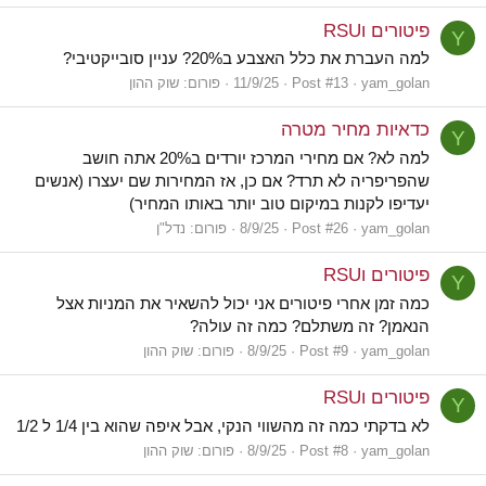
פיטורים וRSU
Y
למה העברת את כלל האצבע ב20%? עניין סובייקטיבי?
yam_golan
Post #13
11/9/25
פורום:
שוק ההון
כדאיות מחיר מטרה
Y
למה לא? אם מחירי המרכז יורדים ב20% אתה חושב
שהפריפריה לא תרד? אם כן, אז המחירות שם יעצרו (אנשים
יעדיפו לקנות במיקום טוב יותר באותו המחיר)
yam_golan
Post #26
8/9/25
פורום:
נדל"ן
פיטורים וRSU
Y
כמה זמן אחרי פיטורים אני יכול להשאיר את המניות אצל
הנאמן? זה משתלם? כמה זה עולה?
yam_golan
Post #9
8/9/25
פורום:
שוק ההון
פיטורים וRSU
Y
לא בדקתי כמה זה מהשווי הנקי, אבל איפה שהוא בין 1/4 ל 1/2
yam_golan
Post #8
8/9/25
פורום:
שוק ההון