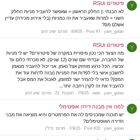
פיטורים וRSU
Y
לא הבנתי :( החלק הראשון = שאפשר להעביר מניות החלק
השני = למרות שאעביר את זה כמניות (בלי אירוע מכירה) עדיין
אשלם מס?
yam_golan
Post #7
8/9/25
פורום:
שוק ההון
פיטורים וRSU
Y
מה הצעד הכי נכון מיסויית במקרה של פיטרורים? יש לי מניות
של החברה, עבדתי שם שנים (12 שנים), לא מכרתי כלום עד
עכשיו. הכל כרגע מוחזק אצל נאמן. אני יכול להעביר מנאמן
לחשבון אישי בלי לפדות את המניות (ובזה לדחות עוד את
המס)? כדאי לי להמיר ישר למזומן, לאכול את המס אבל
להעביר את זה לקרן רחבה יותר...
yam_golan
נושא
7/9/25
תגובות: 21
פורום:
שוק ההון
למה אין מבנה דירה אופטימלי
Y
יש תוכנה שמכניסים לה את הפרמטרים והיא מוציאה את מבני
הדירה האופטימלים?
yam_golan
Post #20
7/9/25
פורום:
נדל"ן