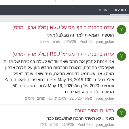
הודעות
אודות
עזרה בהבנת היקף מס על RSU (כולל ארקין-מוזס)
Y
הוספתי דוגמאות למה זה מבלבל אותי
yam_golan
Post #3
29/5/26
פורום:
מיסים
עזרה בהבנת היקף מס על RSU (כולל ארקין-מוזס)
Y
אני מנסה להבין את המס שאני אדרש לשלם במכירה של מניות
שקיבלתי בחברה, במגרת הפרסום החדש כאן על הלכת ארקין
מוזס). אני אשתמש בדוגמא הבאה, נניח שאני עובד באפל:
אילקצו לי ב: May 16, 2019 100 מניות בתאריכים האלו היה לי
ווסטינג: May 16, 2020 Aug 16, 2020 לצורך הפשטות, 50
מניות בכל ווסטינג. ואני רוצה...
yam_golan
נושא
29/5/26
תגובות: 17
פורום:
מיסים
כדאיות מחיר מטרה
Y
מעניין, לא ראיתי הרבה שחושבים ככה
yam_golan
Post #28
11/9/25
פורום:
נדל"ן