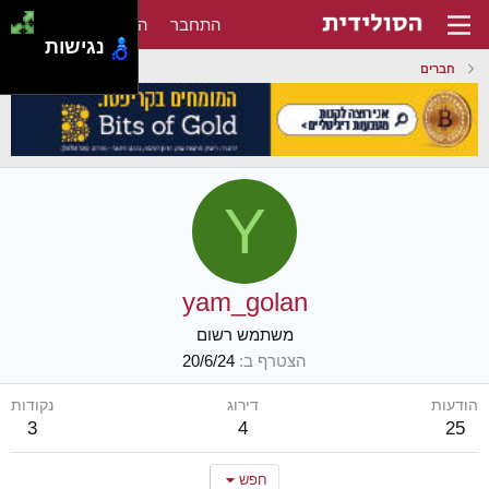
התחבר
הירשם
נגישות
חברים
Y
yam_golan
משתמש רשום
הצטרף ב
20/6/24
הודעות
דירוג
נקודות
3
4
25
חפש