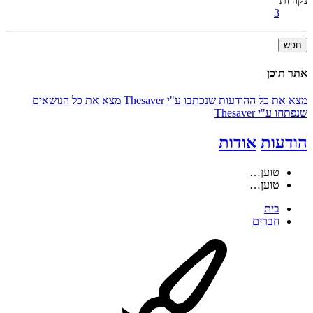
נקודות
3
חפש
אתר תוכן
מצא את כל ההודעות שנכתבו ע"י Thesaver
מצא את כל הנושאים
שנפתחו ע"י Thesaver
הודעות
אודות
טוען…
טוען…
בית
חברים