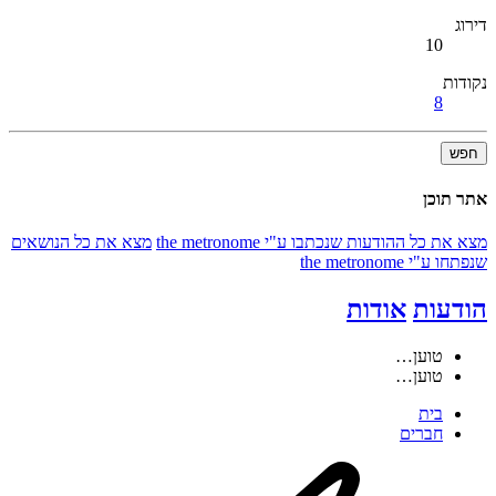
דירוג
10
נקודות
8
חפש
אתר תוכן
מצא את כל ההודעות שנכתבו ע"י the metronome
מצא את כל הנושאים
שנפתחו ע"י the metronome
הודעות
אודות
טוען…
טוען…
בית
חברים