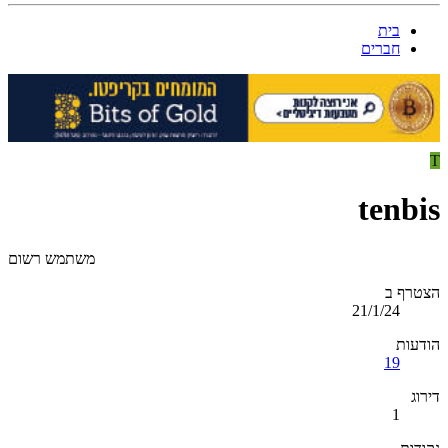
בית
חברים
T
tenbis
משתמש רשום
הצטרף ב
21/1/24
הודעות
19
דירוג
1