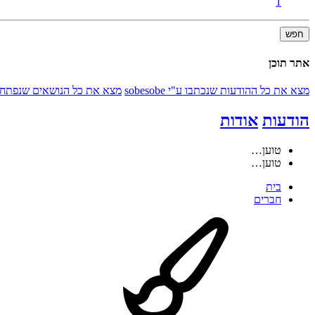
1
חפש
אתר תוכן
מצא את כל ההודעות שנכתבו ע"י sobesobe
מצא את כל הנושאים שנפתחו ע"י obe
הודעות
אודות
טוען…
טוען…
בית
חברים