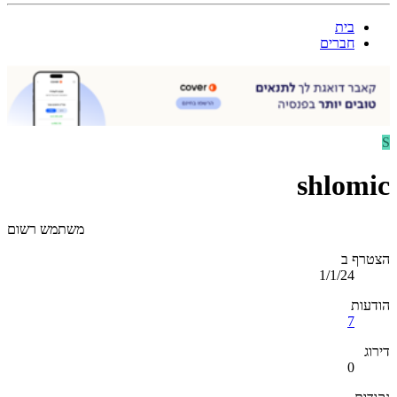
בית
חברים
S
shlomic
משתמש רשום
הצטרף ב
1/1/24
הודעות
7
דירוג
0