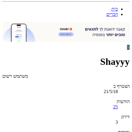
בית
חברים
S
Shayyy
משתמש רשום
הצטרף ב
21/5/18
הודעות
25
דירוג
3