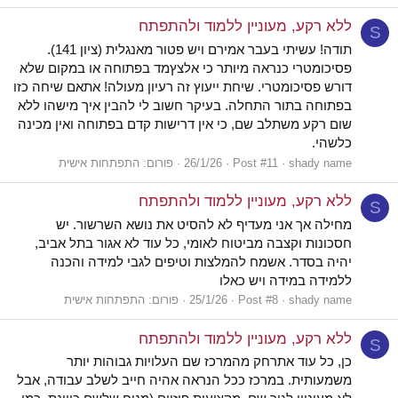
ללא רקע, מעוניין ללמוד ולהתפתח
S
תודה! עשיתי בעבר אמירם ויש פטור מאנגלית (ציון 141).
פסיכומטרי כנראה מיותר כי אלצץמד בפתוחה או במקום שלא
דורש פסיכומטרי. שיחת ייעוץ זה רעיון מעולה! אתאם שיחה כזו
בפתוחה בתור התחלה. בעיקר חשוב לי להבין איך מישהו ללא
שום רקע משתלב שם, כי אין דרישות קדם בפתוחה ואין מכינה
כלשהי.
shady name
Post #11
26/1/26
פורום:
התפתחות אישית
ללא רקע, מעוניין ללמוד ולהתפתח
S
מחילה אך אני מעדיף לא להסיט את נושא השרשור. יש
חסכונות וקצבה מביטוח לאומי, כל עוד לא אגור בתל אביב,
יהיה בסדר. אשמח להמלצות וטיפים לגבי למידה והכנה
ללמידה במידה ויש כאלו
shady name
Post #8
25/1/26
פורום:
התפתחות אישית
ללא רקע, מעוניין ללמוד ולהתפתח
S
כן, כל עוד אתרחק מהמרכז שם העלויות גבוהות יותר
משמעותית. במרכז ככל הנראה אהיה חייב לשלב עבודה, אבל