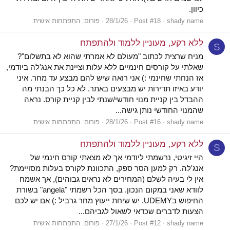
כיוון.
shady name
Post #18
28/1/26
פורום:
התפתחות אישית
ללא רקע, מעוניין ללמוד ולהתפתח
S
מניח שרצית לכתוב "מעולם לא אמרתי שהוא לא בתשלום"?
שאלתי על קורסים חינמיים ללא עלות וציינת את אנג'לה ביודמי,
אז הנחתי שחינמי :) אני רואה שיש להם מבצע עד מחר. איני
יודע באיזו תדירות יש מבצעים באתר. לא כל כך הבנתי מה
ההבדל בין קניית מנוי חודשי/שנתי לבין קניית קורס. נראה
שהמנוי החודשי נותן גישה...
shady name
Post #16
28/1/26
פורום:
התפתחות אישית
ללא רקע, מעוניין ללמוד ולהתפתח
S
היי זיגיטי, נרשמתי ליודמי אך לא מצאתי קורס חינמי של
אנג'לה. רק למען הסר ספק, התכוונת לקורס בעלות מסויימת?
אין לי בעיה לשלם (המחירים לא נראים גבוהים), אך אשמח
לוודא שאני במקום הנכון. בסך הכל רשמתי "angela" בשורת
החיפוש בUDEMY. יש שיחת ייעוץ מחר גרביל :) אם יש לכם
הצעות לדברים שכדאי לשאול לגביהם...
shady name
Post #12
27/1/26
פורום:
התפתחות אישית