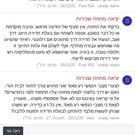
shady name
Post #24
26/11/25
פורום:
נדל"ן
יציאה מחוזה שכירות
S
בדקתי את החוזה, אין סעיף של הודעה מראש, עזיבה מוקדמת
או כל דבר בסגנון. אנסה לשוחח עם בעלת הדירה היום. דרך
אגב, הגעתי אל הדירה דרך מתווכים אם רלוונטי. ראיתי שהציעו
פה שאחפש עבורה מחליף. אןלי לשלם את עלות התיווך זו
חלופה טובה. זו בעיה. אזור שהושפע לא מעט מהמלחמה ויש
יותר דירות מביקוש לדעתי.
shady name
Post #20
26/11/25
פורום:
נדל"ן
יציאה מחוזה שכירות
S
לצערי מצבי הנפשי רע מאוד ואני מרגיש צורך לחזור לבית הורי.
האם יש דרך כלשהי לצאת מחוזה עליו חתמתי לפני כחודשיים?
על פי קריאה באינטרנט לא. אולי פספסתי משהו... מעוניין
לצאת כי מצבי הנפשי רע מאוד, אין כל רע בדירה. יש משהו
שניתן לעשות מלבד להתחנן לבעלת הדירה ולפנות לליבה?
shady name
נושא
25/11/25
תגובות: 27
פורום:
נדל"ן
ראה עוד