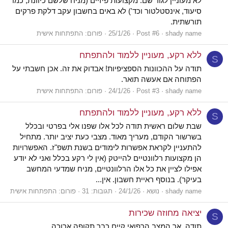
לא מעוניין לגור שם. מקצועות פיזיים (מניח שלשם כיוונת, כמו
סיעוד, אינסטלטור וכד') לא באים בחשבון עקב דלקת פרקים
תורשתית.
shady name
Post #6
25/1/26
פורום:
התפתחות אישית
ללא רקע, מעוניין ללמוד ולהתפתח
S
תודה על ההכוונות הספציפיות! אבדוק את זה. אכן חשבתי על
הפתוחה אם אעשה תואר.
shady name
Post #3
24/1/26
פורום:
התפתחות אישית
ללא רקע, מעוניין ללמוד ולהתפתח
S
שבת שלום ראשית תודה לכל אלו שפנו אלי בפרטי ובכלל
בשרשור הקודם, מעריך מאוד. מצבי כעת יציב יותר. מתחיל
להתעניין לקראת אפשרות לימודים בשנת תשפ"ז. האפשרויות
הן מקצועות רלוונטיים להייטק (אין לי רקע בכלל ואני לא יודע
אפילו לציין את כל אלו הרלוונטיים, מניח שמדעי המחשב
בעיקר). בנוסף ראיית חשבון. אין...
shady name
נושא
24/1/26
תגובות: 31
פורום:
התפתחות אישית
יציאה מחוזה שכירות
S
תודה, אך המצב הרפואי קיים כבר תקופה ארוכה.