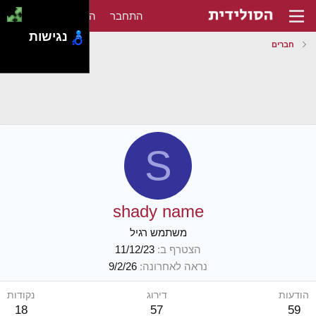
התחבר
הירשם
נגישות
חברים
S
shady name
משתמש רגיל
הצטרף ב
11/12/23
נראה לאחרונה
9/2/26
הודעות
דירוג
נקודות
18
57
59