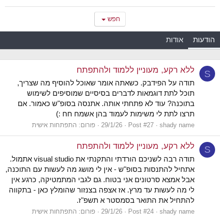
חפש
הודעות
אודות
ללא רקע, מעוניין ללמוד ולהתפתח
S
תודה על הפידבק. כשאתה אומר שאוכל להוסיף מה שצריך,
תוכל לתת דוגמאות לדברים בסיסיים שמוסיפים לשימוש
בתוכנה? עוד לא פתחתי אותה. אתנסה בסופ"ש כאמור. אם
תרצו לתת לי משימות לעמוד בהן אשמח חח :)
shady name
Post #27
29/1/26
פורום:
התפתחות אישית
ללא רקע, מעוניין ללמוד ולהתפתח
S
תודה רבה לשניכם הורדתי והתקנתי את visual studio אתמול.
אתחיל להתנסות בסופ"ש - אין לי מושג מה לעשות עם התוכנה,
אבל אמצא סרטונים אני בטוח. גם לגבי המתמטיקה, כרגע אין
לי מה לעשות עד מרץ. אז אצפה בצנזור שהומלץ כאן - בתקווה
להתחיל את התואר בסמסטר א תשפ"ז.
shady name
Post #24
29/1/26
פורום:
התפתחות אישית