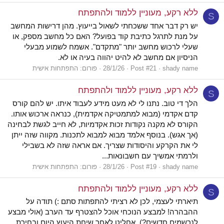
ללא רקע, מעוניין ללמוד ולהתפתח
S
יש רק דבר אחד ששכחתי לשאול בייעוץ. מהן דרישות המחשב
על מנת לתרגל כתיבת קוד בפועל? האם כל מחשב מספק, או
שעלי לרכוש מחשב יותר "מתקדם". אשמח לשמוע מבעלי
הניסיון אם מחשב לא להיט יהווה בעיה או לא.
shady name
Post #21
28/1/26
פורום:
התפתחות אישית
ללא רקע, מעוניין ללמוד ולהתפתח
S
הלך די טוב. נתנו לי לא מעט מידע לעבוד איתו. יש להם קורס
קדם אקדמי (מבוא למתמטיקה אקדמית), כנראה ארכוש אותו.
הקורס לא מקנה נקודות זכות אקדמיות, לא חייב לגשת לבחינה
(אך אגש). בנוסף אלמד מבוא למבוא לתכנות. מקווה שזה ייתן
לי את הקרקע והיסודות שצריך. אם אראה שזה לא בשבילי
ולרמתי אמשיך עם חשבונאות...
shady name
Post #19
28/1/26
פורום:
התפתחות אישית
ללא רקע, מעוניין ללמוד ולהתפתח
S
תיארתי לעצמי, לכן לא רציתי להתפתות סתם :) תודה על
ההבהרה! למבצע הנוכחי אוכל להצטרף עד הערב (אולי מבצע
לנרשמים חדשים?). אחליט לאחר שיחת היעוץ היום ובחירת