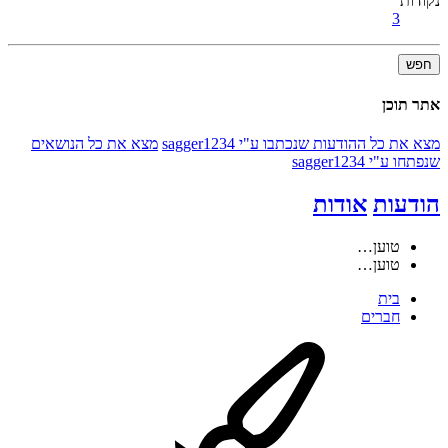
נקודות
3
חפש
אתר תוכן
מצא את כל ההודעות שנכתבו ע"י sagger1234
מצא את כל הנושאים
שנפתחו ע"י sagger1234
הודעות
אודות
טוען…
טוען…
בית
חברים