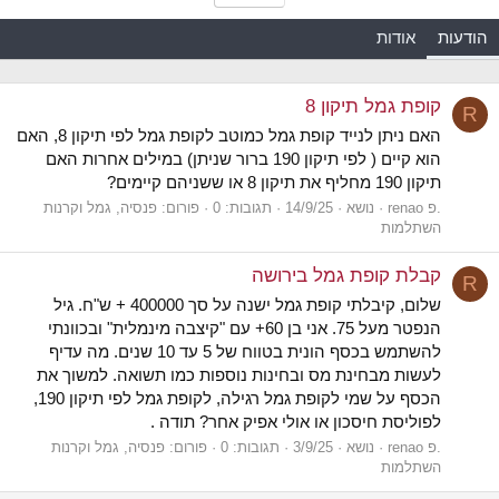
הודעות
אודות
קופת גמל תיקון 8
R
האם ניתן לנייד קופת גמל כמוטב לקופת גמל לפי תיקון 8, האם
הוא קיים ( לפי תיקון 190 ברור שניתן) במילים אחרות האם
תיקון 190 מחליף את תיקון 8 או ששניהם קיימים?
renao פ.
נושא
14/9/25
תגובות: 0
פורום:
פנסיה, גמל וקרנות
השתלמות
קבלת קופת גמל בירושה
R
שלום, קיבלתי קופת גמל ישנה על סך 400000 + ש"ח. גיל
הנפטר מעל 75. אני בן 60+ עם "קיצבה מינמלית" ובכוונתי
להשתמש בכסף הונית בטווח של 5 עד 10 שנים. מה עדיף
לעשות מבחינת מס ובחינות נוספות כמו תשואה. למשוך את
הכסף על שמי לקופת גמל רגילה, לקופת גמל לפי תיקון 190,
לפוליסת חיסכון או אולי אפיק אחר? תודה .
renao פ.
נושא
3/9/25
תגובות: 0
פורום:
פנסיה, גמל וקרנות
השתלמות