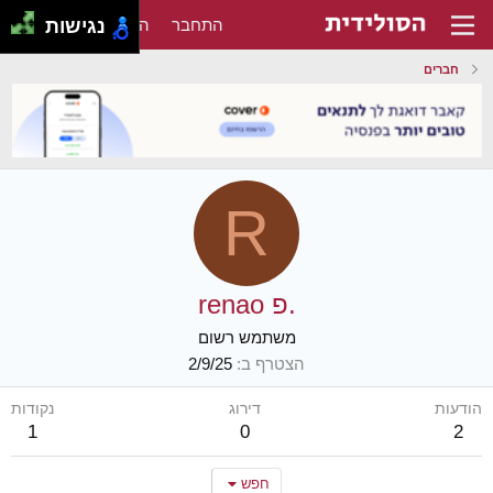
התחבר
הירשם
נגישות
חברים
R
renao פ.
משתמש רשום
הצטרף ב
2/9/25
הודעות
דירוג
נקודות
1
0
2
חפש