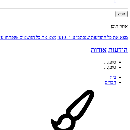
1
חפש
אתר תוכן
מצא את כל ההודעות שנכתבו ע"י rb101
מצא את כל הנושאים שנפתחו ע"י b101
הודעות
אודות
טוען…
טוען…
בית
חברים