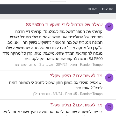
הודעות
אודות
שאלה של מתחיל לגבי השקעות בS&P500
R
קראתי את הספר "השקעות לעצלנים", קראתי דיי הרבה
פוסטים של הסולידית ואני חושב שהמוח שלי מתחיל לגבש
תמונה מנטלית של מה זה אומר להשקיע בשוק ההון. אני מבין
ש"קרן סל מחקה מדד" זה בעצם סוג של מניה שהתשואה שלה
מנסה לחקות את המדד שהיא מייצגת, נניח, קרן סל מחקה מדד
S&P500 תנסה לחקות את התשואה הקולקטיבית...
RandomTempo
נושא
20/4/24
תגובות: 3
פורום:
שוק ההון
מה לעשות עם 2 מיליון שקל?
R
יש אפיק סולידי גם בשוק ההון שיכול להניב לי תשואה דומה
לנדל"ן? אותו סיכון.
RandomTempo
Post #5
3/1/24
פורום:
נדל"ן
מה לעשות עם 2 מיליון שקל?
R
ציפיתי לתשובה שתראה לי אם אני טועה באיך שאני מסתכל על