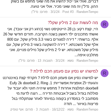
דברים, ואולי אני יכול להשיג את מה שאני מחפש גם בשוק
ההון. נדל"ן זה מה שאני מכיר. אולי אני טועה.
RandomTempo
Post #3
3/1/24
פורום:
נדל"ן
מה לעשות עם 2 מיליון שקל?
R
היי, קצת רקע: בן 28 הייטקיסט נשוי (כרגע רק אני עובד). אני
ואשתי מתכננים ילד ראשון בשנה הקרובה. תזרים חודשי של 26
אלף. ברשותי: * דירה למגורים בשווי 3.3 מיליון שקל, עם 800
אלף שקל משכנתא. * דירה להשקעה בשווי 3 מיליון שקל, עם
מיליון שקל משכנתא. יש לי 2 מיליון שקל נזילים פנויים, ואני
מתלבט איפה...
RandomTempo
נושא
3/1/24
תגובות: 13
פורום:
נדל"ן
למישהו יש נסיון עם פעמון חכם לדלת ?
R
יש למישהו נסיון אם פעמון חכם לדלת ? חקרתי קצת באינטרנט
והגעתי ל2 אופציות אפשרייות: 1. Eufy 2k doorbell 2. Ring
doorbell המלצות אחרות ? מחפש שיהיה חוטי ולא יעבוד על
סוללות בגדול בשביל אבטחת הדירה ... רוצה לדעת מי
מסתובב לי במסדרון בקומה במיוחד לאחר שנתקלתי בגל
פריצות באיזור ... תודה
RandomTempo
נושא
16/12/22
תגובות: 3
פורום:
אוף טופיק