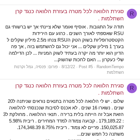
סגירת הלוואה לכל מטרה בעזרת הלוואה כנגד קרן
R
השתלמות .
תודה על התגובות . אוסיף ואומר שלא ציינתי אך יש ברשותי גם
RSU שאספתי לאורך השנים . כרגע עם הירידות
הקטסטרופליות בשוק הטק הRSU צנחו מ2.5 מיליון שקלים ל
בערך 1 מיליון שקלים ... אני יכול גם להשתמש בזה , אך פה
הדיון הוא יותר מה יקרה בעתיד לשוק המניות ... לכן הדילמה
שלי כעקרון ... האם לחכות שהשוק...
RandomTempo
Post #5
8/12/22
פורום:
פנסיה, גמל וקרנות
השתלמות
סגירת הלוואה לכל מטרה בעזרת הלוואה כנגד קרן
R
השתלמות .
שלום . יש לי הלוואה לכל מטרה בתנאים נוראים שניתנה ל20
שנים . נשארו 16 שנים . לא אכנס לסיבות שנכנסתי להלוואה
הזאת אבל זה הייתה בלית ברירה . תנאי ההלוואה . מחולקת ל3
: 179,189.22 . קבועה צמודה למדד המחירים . ריבית 5.98%
150,025.87. פריים לא צמוד . ריבית 8.75% 174,348.39.
משתנה כל חמש שנים...