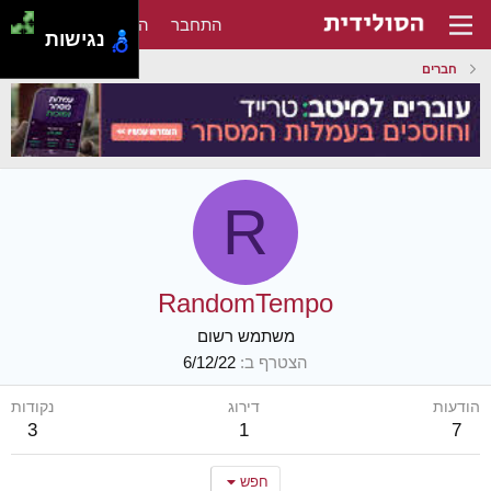
התחבר
הירשם
נגישות
חברים
R
RandomTempo
משתמש רשום
הצטרף ב
6/12/22
הודעות
דירוג
נקודות
3
1
7
חפש